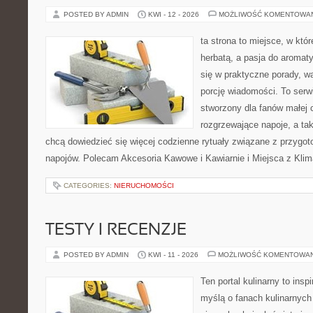
POSTED BY ADMIN
KWI - 12 - 2026
MOŻLIWOŚĆ KOMENTOWA
ta strona to miejsce, w któ
herbatą, a pasja do aroma
się w praktyczne porady, wa
porcję wiadomości. To serw
stworzony dla fanów małej 
rozgrzewające napoje, a tak
chcą dowiedzieć się więcej codzienne rytuały związane z przygo
napojów. Polecam Akcesoria Kawowe i Kawiarnie i Miejsca z Klim
CATEGORIES:
NIERUCHOMOŚCI
TESTY I RECENZJE
POSTED BY ADMIN
KWI - 11 - 2026
MOŻLIWOŚĆ KOMENTOWA
Ten portal kulinarny to ins
myślą o fanach kulinarnych 