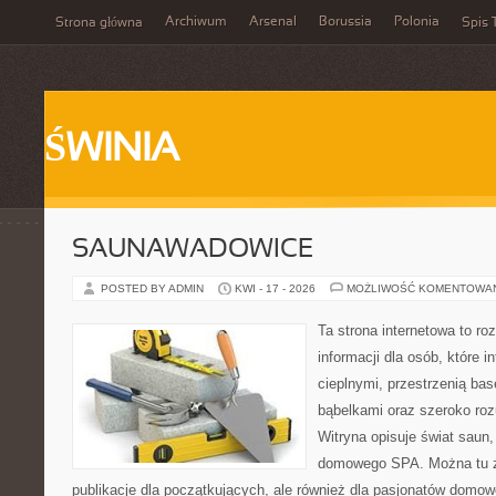
Archiwum
Arsenal
Borussia
Polonia
Strona główna
Spis 
ŚWINIA
SAUNAWADOWICE
POSTED BY ADMIN
KWI - 17 - 2026
MOŻLIWOŚĆ KOMENTOWA
Ta strona internetowa to 
informacji dla osób, które i
cieplnymi, przestrzenią ba
bąbelkami oraz szeroko ro
Witryna opisuje świat saun,
domowego SPA. Można tu zn
publikacje dla początkujących, ale również dla pasjonatów domo