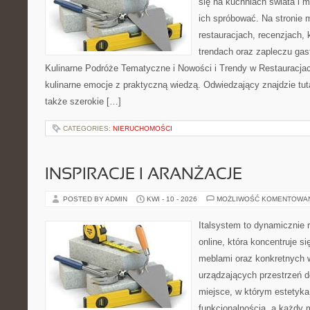
się na kuchniach świata i 
ich spróbować. Na stronie 
restauracjach, recenzjach, 
trendach oraz zapleczu gas
Kulinarne Podróże Tematyczne i Nowości i Trendy w Restauracjach
kulinarne emocje z praktyczną wiedzą. Odwiedzający znajdzie tutaj 
także szerokie […]
CATEGORIES:
NIERUCHOMOŚCI
INSPIRACJE I ARANŻACJE
POSTED BY ADMIN
KWI - 10 - 2026
MOŻLIWOŚĆ KOMENTOWA
Italsystem to dynamicznie r
online, która koncentruje si
meblami oraz konkretnych
urządzających przestrzeń do
miejsce, w którym estetyka
funkcjonalnością, a każdy 