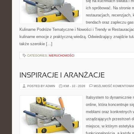
się na kuchniach świata i 
ich spróbować. Na stronie 
restauracjach, recenzjach, 
trendach oraz zapleczu gas
Kulinarne Podróże Tematyczne i Nowości i Trendy w Restauracjach
kulinarne emocje z praktyczną wiedzą. Odwiedzający znajdzie tutaj 
także szerokie […]
CATEGORIES:
NIERUCHOMOŚCI
INSPIRACJE I ARANŻACJE
POSTED BY ADMIN
KWI - 10 - 2026
MOŻLIWOŚĆ KOMENTOWA
Italsystem to dynamicznie r
online, która koncentruje si
meblami oraz konkretnych
urządzających przestrzeń do
miejsce, w którym estetyka
funkcjonalnością, a każdy 