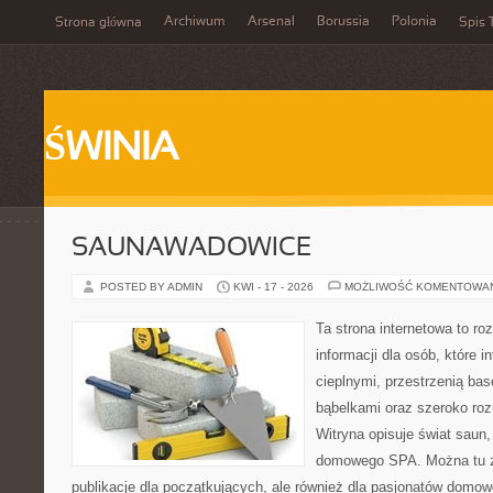
Archiwum
Arsenal
Borussia
Polonia
Strona główna
Spis 
ŚWINIA
SAUNAWADOWICE
POSTED BY ADMIN
KWI - 17 - 2026
MOŻLIWOŚĆ KOMENTOWA
Ta strona internetowa to 
informacji dla osób, które i
cieplnymi, przestrzenią ba
bąbelkami oraz szeroko ro
Witryna opisuje świat saun,
domowego SPA. Można tu zn
publikacje dla początkujących, ale również dla pasjonatów domo