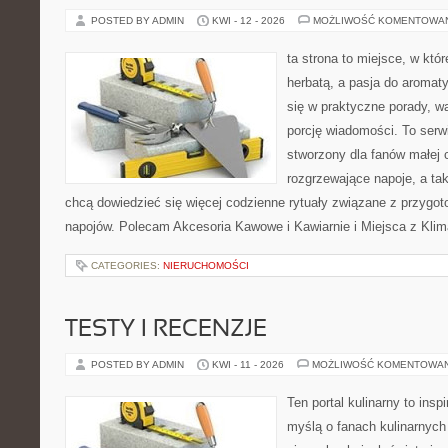
POSTED BY ADMIN
KWI - 12 - 2026
MOŻLIWOŚĆ KOMENTOWA
ta strona to miejsce, w któ
herbatą, a pasja do aroma
się w praktyczne porady, wa
porcję wiadomości. To serw
stworzony dla fanów małej 
rozgrzewające napoje, a tak
chcą dowiedzieć się więcej codzienne rytuały związane z przygo
napojów. Polecam Akcesoria Kawowe i Kawiarnie i Miejsca z Klim
CATEGORIES:
NIERUCHOMOŚCI
TESTY I RECENZJE
POSTED BY ADMIN
KWI - 11 - 2026
MOŻLIWOŚĆ KOMENTOWA
Ten portal kulinarny to ins
myślą o fanach kulinarnych 