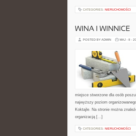
CATEGORIES:
NIERUCHOMOŚCI
WINA I WINNICE
POSTED BY ADMIN
MAJ - 8 - 2
miejsce stworzone dla osób poszuk
najwyższy poziom organizowanego w
Koktajle. Na stronie można znaleź
organizacją […]
CATEGORIES:
NIERUCHOMOŚCI