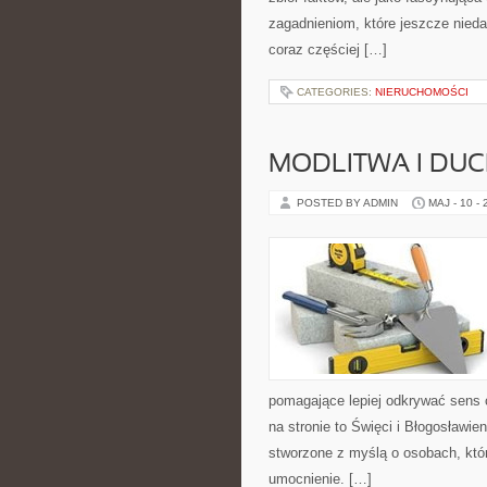
zagadnieniom, które jeszcze niedaw
coraz częściej […]
CATEGORIES:
NIERUCHOMOŚCI
MODLITWA I D
POSTED BY ADMIN
MAJ - 10 -
pomagające lepiej odkrywać sens
na stronie to Święci i Błogosławien
stworzone z myślą o osobach, któ
umocnienie. […]