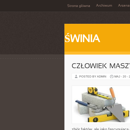
Archiwum
Arsena
Strona główna
ŚWINIA
CZŁOWIEK–MASZ
POSTED BY ADMIN
MAJ - 20 -
zbiór faktów, ale jako fascynując