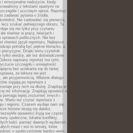
 i emocjonalne nadużycie, kiedy
bcowaliśmy z tekstami opartymi na
 szczególe i uczciwym opisie. Reportaż
to zadawać pytania o źródła,
kontekst. Nie zadowalać się pierwszą
 lecz szukać pełniejszego obrazu. Ta
daje się nie tylko przy czytaniu
ale również w pracy, relacjach i
 sprawach publicznych. Nie bez
st również język reportażu. Najlepsze
odzaju potrafią być piękne literacko, a
 precyzyjne. Dzięki temu czytelnik
e tylko wiedzę, ale też doświadczenie
Dobrze napisany reportaż ma rytm,
yczucie szczegółu i umiejętność
pięcia bez uciekania się do taniej
sprawia, że lektura nie jest
 ale przyjemnością. Właśnie dlatego
które sięgają po reportaże z
zostaje przy nich na dłużej. Znajdują w
cej niż informację. Znajdują opowieść o
ra pomaga lepiej zrozumieć innych i
e. Warto też czytać reportaże z
ju i regionu. Czasem wydaje nam się,
sze historie dzieją się daleko,
iezwykłe opowieści kryją się często
iany społeczne, lokalne konflikty,
kłych ludzi, pamięć dawnych wydarzeń,
łych miast i wsi to tematy, które
iedzieć o społeczeństwie bardzo wiele.