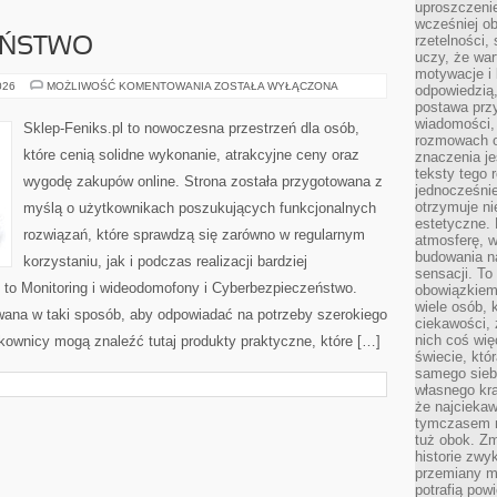
uproszczenie
wcześniej o
rzetelności,
EŃSTWO
uczy, że war
motywacje i 
CYBERBEZPIECZEŃSTWO
026
MOŻLIWOŚĆ KOMENTOWANIA
ZOSTAŁA WYŁĄCZONA
odpowiedzią,
postawa przy
wiadomości, 
Sklep-Feniks.pl to nowoczesna przestrzeń dla osób,
rozmowach o
które cenią solidne wykonanie, atrakcyjne ceny oraz
znaczenia je
teksty tego r
wygodę zakupów online. Strona została przygotowana z
jednocześnie
otrzymuje ni
myślą o użytkownikach poszukujących funkcjonalnych
estetyczne. 
rozwiązań, które sprawdzą się zarówno w regularnym
atmosferę, w
budowania na
korzystaniu, jak i podczas realizacji bardziej
sensacji. To 
to Monitoring i wideodomofony i Cyberbezpieczeństwo.
obowiązkiem,
wiele osób, 
wana w taki sposób, aby odpowiadać na potrzeby szerokiego
ciekawości, 
nich coś wię
kownicy mogą znaleźć tutaj produkty praktyczne, które […]
świecie, któ
samego siebi
własnego kra
że najciekaw
tymczasem n
tuż obok. Zm
historie zwy
przemiany ma
potrafią pow