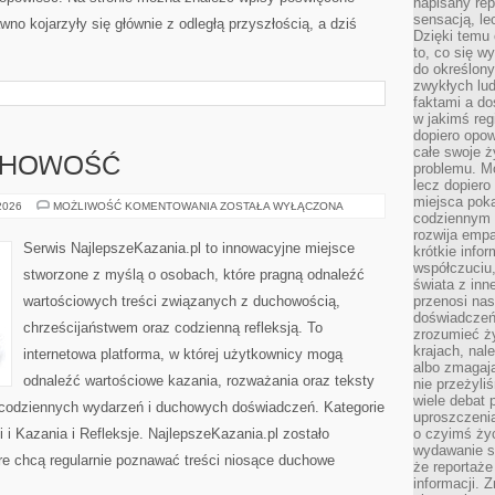
napisany rep
sensacją, l
no kojarzyły się głównie z odległą przyszłością, a dziś
Dzięki temu 
to, co się w
do określony
zwykłych lu
faktami a d
w jakimś reg
dopiero opow
całe swoje 
UCHOWOŚĆ
problemu. M
lecz dopiero
miejsca poka
MODLITWA
 2026
MOŻLIWOŚĆ KOMENTOWANIA
ZOSTAŁA WYŁĄCZONA
codziennym 
I
DUCHOWOŚĆ
rozwija empa
Serwis NajlepszeKazania.pl to innowacyjne miejsce
krótkie info
współczuciu,
stworzone z myślą o osobach, które pragną odnaleźć
świata z inn
wartościowych treści związanych z duchowością,
przenosi nas
doświadczeń
chrześcijaństwem oraz codzienną refleksją. To
zrozumieć ż
krajach, nal
internetowa platforma, w której użytkownicy mogą
albo zmagaj
odnaleźć wartościowe kazania, rozważania oraz teksty
nie przeżyli
wiele debat 
 codziennych wydarzeń i duchowych doświadczeń. Kategorie
uproszczeni
i i Kazania i Refleksje. NajlepszeKazania.pl zostało
o czyimś życ
wydawanie s
re chcą regularnie poznawać treści niosące duchowe
że reportaże
informacji. 