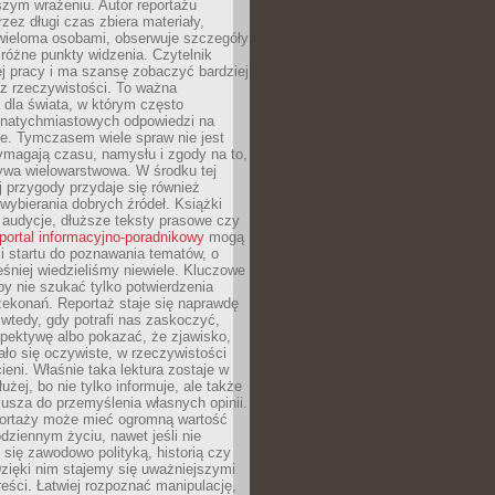
szym wrażeniu. Autor reportażu
zez długi czas zbiera materiały,
wieloma osobami, obserwuje szczegóły
e różne punkty widzenia. Czytelnik
ej pracy i ma szansę zobaczyć bardziej
z rzeczywistości. To ważna
dla świata, w którym często
natychmiastowych odpowiedzi na
e. Tymczasem wiele spraw nie jest
ymagają czasu, namysłu i zgody na to,
ywa wielowarstwowa. W środku tej
ej przygody przydaje się również
wybierania dobrych źródeł. Książki
, audycje, dłuższe teksty prasowe czy
portal informacyjno-poradnikowy
mogą
i startu do poznawania tematów, o
śniej wiedzieliśmy niewiele. Kluczowe
 by nie szukać tylko potwierdzenia
zekonań. Reportaż staje się naprawdę
wtedy, gdy potrafi nas zaskoczyć,
pektywę albo pokazać, że zjawisko,
ło się oczywiste, w rzeczywistości
ieni. Właśnie taka lektura zostaje w
użej, bo nie tylko informuje, ale także
usza do przemyślenia własnych opinii.
portaży może mieć ogromną wartość
dziennym życiu, nawet jeśli nie
 się zawodowo polityką, historią czy
Dzięki nim stajemy się uważniejszymi
reści. Łatwiej rozpoznać manipulację,