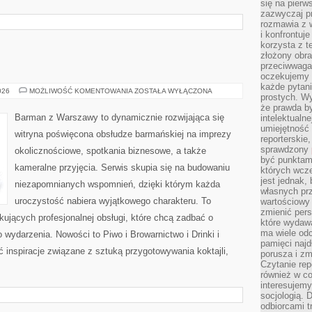
się na pierw
zazwyczaj pr
rozmawia z 
i konfrontuj
korzysta z t
złożony obra
przeciwwaga 
oczekujemy 
każde pytani
WINA
026
MOŻLIWOŚĆ KOMENTOWANIA
ZOSTAŁA WYŁĄCZONA
prostych. W
I
WINNICE
że prawda b
Barman z Warszawy to dynamicznie rozwijająca się
intelektualn
umiejętność 
witryna poświęcona obsłudze barmańskiej na imprezy
reporterskie
sprawdzony
okolicznościowe, spotkania biznesowe, a także
być punktam
kameralne przyjęcia. Serwis skupia się na budowaniu
których wcze
jest jednak,
niezapomnianych wspomnień, dzięki którym każda
własnych pr
uroczystość nabiera wyjątkowego charakteru. To
wartościowy 
zmienić pers
ujących profesjonalnej obsługi, które chcą zadbać o
które wydawa
ma wiele odc
ydarzenia. Nowości to Piwo i Browarnictwo i Drinki i
pamięci najdł
ć inspiracje związane z sztuką przygotowywania koktajli,
porusza i zm
Czytanie re
również w co
interesujemy
socjologią. 
odbiorcami t