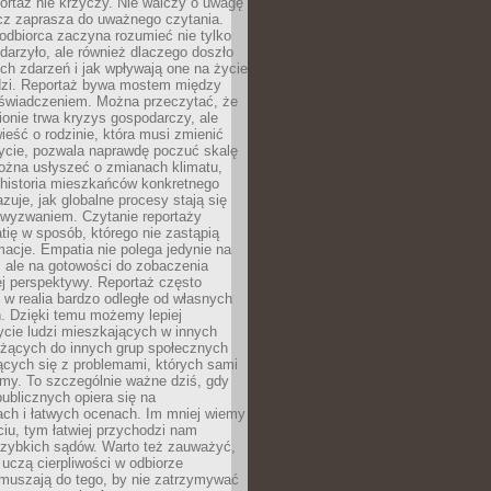
ortaż nie krzyczy. Nie walczy o uwagę
ecz zaprasza do uważnego czytania.
odbiorca zaczyna rozumieć nie tylko
ydarzyło, ale również dlaczego doszło
ch zdarzeń i jak wpływają one na życie
dzi. Reportaż bywa mostem między
oświadczeniem. Można przeczytać, że
ionie trwa kryzys gospodarczy, ale
ieść o rodzinie, która musi zmienić
życie, pozwala naprawdę poczuć skalę
ożna usłyszeć o zmianach klimatu,
 historia mieszkańców konkretnego
zuje, jak globalne procesy stają się
wyzwaniem. Czytanie reportaży
tię w sposób, którego nie zastąpią
rmacje. Empatia nie polega jedynie na
 ale na gotowości do zobaczenia
ej perspektywy. Reportaż często
 w realia bardzo odległe od własnych
. Dzięki temu możemy lepiej
ycie ludzi mieszkających w innych
eżących do innych grup społecznych
ących się z problemami, których sami
śmy. To szczególnie ważne dziś, gdy
publicznych opiera się na
ach i łatwych ocenach. Im mniej wiemy
iu, tym łatwiej przychodzi nam
zybkich sądów. Warto też zauważyć,
 uczą cierpliwości w odbiorze
Zmuszają do tego, by nie zatrzymywać