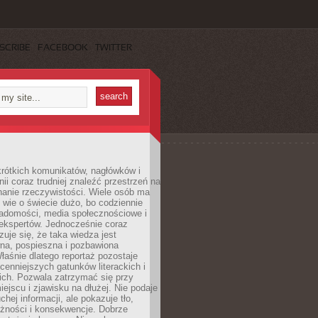
SCRIBE
FACEBOOK
TWITTER
rótkich komunikatów, nagłówków i
nii coraz trudniej znaleźć przestrzeń na
nanie rzeczywistości. Wiele osób ma
 wie o świecie dużo, bo codziennie
iadomości, media społecznościowe i
ekspertów. Jednocześnie coraz
zuje się, że taka wiedza jest
na, pospieszna i pozbawiona
łaśnie dlatego reportaż pozostaje
cenniejszych gatunków literackich i
ich. Pozwala zatrzymać się przy
iejscu i zjawisku na dłużej. Nie podaje
chej informacji, ale pokazuje tło,
eżności i konsekwencje. Dobrze