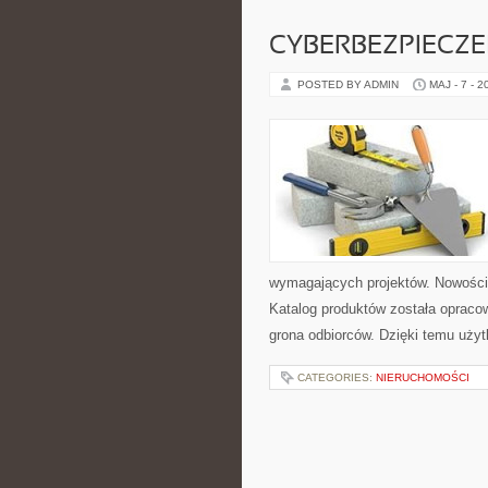
CYBERBEZPIECZ
POSTED BY ADMIN
MAJ - 7 - 2
wymagających projektów. Nowości 
Katalog produktów została opraco
grona odbiorców. Dzięki temu użyt
CATEGORIES:
NIERUCHOMOŚCI