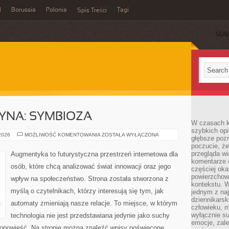
l
Borussia
Polonia
Tagi
Spis Treści
SUB
YNA: SYMBIOZA
W czasach k
szybkich opi
CZŁOWIEK–
 2026
MOŻLIWOŚĆ KOMENTOWANIA
ZOSTAŁA WYŁĄCZONA
głębsze poz
MASZYNA:
poczucie, że
SYMBIOZA
przegląda w
Augmentyka to futurystyczna przestrzeń internetowa dla
komentarze 
osób, które chcą analizować świat innowacji oraz jego
częściej oka
powierzchow
wpływ na społeczeństwo. Strona została stworzona z
kontekstu. W
myślą o czytelnikach, którzy interesują się tym, jak
jednym z naj
dziennikarsk
automaty zmieniają nasze relacje. To miejsce, w którym
człowieku, m
wyłącznie su
technologia nie jest przedstawiana jedynie jako suchy
emocje, zal
a opowieść. Na stronie można znaleźć wpisy poświęcone