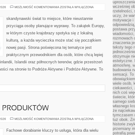
uproszczenie
wcześniej o
ARCHITEKTURA
 2026
MOŻLIWOŚĆ KOMENTOWANIA
ZOSTAŁA WYŁĄCZONA
I
rzetelności,
DESIGN
uczy, że war
skandynawski świat to miejsce, które nieustannie
motywacje i 
odpowiedzią,
przyciąga osoby planujące wyprawy. To zakątek Europy,
postawa przy
w którym czyste krajobrazy spotyka się z lokalną
wiadomości, 
rozmowach o
kulturą, a każda wycieczka może stać się początkiem
znaczenia je
teksty tego r
nowej pasji. Strona poświęcona tej tematyce jest
jednocześnie
praktycznym przewodnikiem dla osób, które chcą lepiej
otrzymuje ni
estetyczne. 
inlandii, Islandii oraz północnych terenów, gdzie przestrzeń
atmosferę, w
wości na stronie to Podróże Aktywne i Podróże Aktywne. To
budowania na
sensacji. To 
obowiązkiem,
wiele osób, 
ciekawości, 
nich coś wię
świecie, któ
samego siebi
własnego kra
JE PRODUKTÓW
że najciekaw
tymczasem n
TESTY
 2026
MOŻLIWOŚĆ KOMENTOWANIA
ZOSTAŁA WYŁĄCZONA
tuż obok. Zm
I
historie zwy
RECENZJE
przemiany ma
PRODUKTÓW
Fachowe dorabianie kluczy to usługa, która dla wielu
potrafią pow