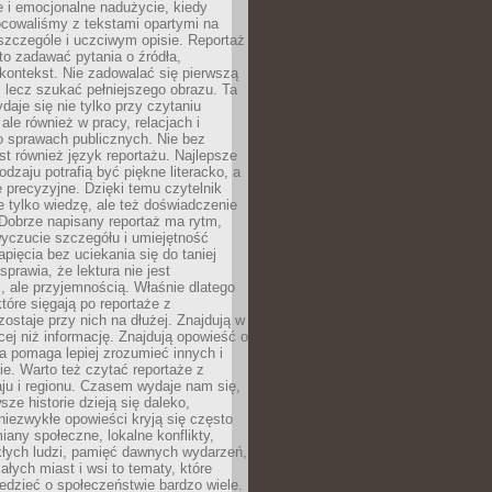
 i emocjonalne nadużycie, kiedy
bcowaliśmy z tekstami opartymi na
 szczególe i uczciwym opisie. Reportaż
to zadawać pytania o źródła,
kontekst. Nie zadowalać się pierwszą
 lecz szukać pełniejszego obrazu. Ta
daje się nie tylko przy czytaniu
ale również w pracy, relacjach i
 sprawach publicznych. Nie bez
st również język reportażu. Najlepsze
odzaju potrafią być piękne literacko, a
 precyzyjne. Dzięki temu czytelnik
e tylko wiedzę, ale też doświadczenie
Dobrze napisany reportaż ma rytm,
yczucie szczegółu i umiejętność
pięcia bez uciekania się do taniej
sprawia, że lektura nie jest
 ale przyjemnością. Właśnie dlatego
które sięgają po reportaże z
zostaje przy nich na dłużej. Znajdują w
cej niż informację. Znajdują opowieść o
ra pomaga lepiej zrozumieć innych i
e. Warto też czytać reportaże z
ju i regionu. Czasem wydaje nam się,
sze historie dzieją się daleko,
iezwykłe opowieści kryją się często
iany społeczne, lokalne konflikty,
kłych ludzi, pamięć dawnych wydarzeń,
łych miast i wsi to tematy, które
iedzieć o społeczeństwie bardzo wiele.