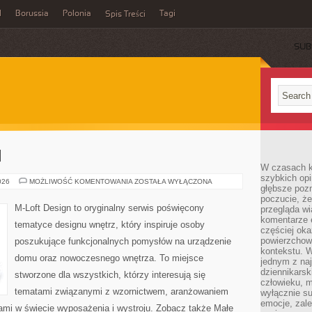
l
Borussia
Polonia
Tagi
Spis Treści
SUB
I
W czasach k
szybkich opi
MEBLE
026
MOŻLIWOŚĆ KOMENTOWANIA
ZOSTAŁA WYŁĄCZONA
głębsze poz
I
DODATKI
poczucie, że
M-Loft Design to oryginalny serwis poświęcony
przegląda w
komentarze 
tematyce designu wnętrz, który inspiruje osoby
częściej oka
powierzchow
poszukujące funkcjonalnych pomysłów na urządzenie
kontekstu. W
domu oraz nowoczesnego wnętrza. To miejsce
jednym z naj
dziennikarsk
stworzone dla wszystkich, którzy interesują się
człowieku, m
tematami związanymi z wzornictwem, aranżowaniem
wyłącznie su
emocje, zal
ami w świecie wyposażenia i wystroju. Zobacz także Małe