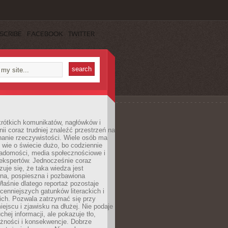
SCRIBE
FACEBOOK
TWITTER
rótkich komunikatów, nagłówków i
nii coraz trudniej znaleźć przestrzeń na
nanie rzeczywistości. Wiele osób ma
 wie o świecie dużo, bo codziennie
iadomości, media społecznościowe i
ekspertów. Jednocześnie coraz
zuje się, że taka wiedza jest
na, pospieszna i pozbawiona
łaśnie dlatego reportaż pozostaje
cenniejszych gatunków literackich i
ich. Pozwala zatrzymać się przy
iejscu i zjawisku na dłużej. Nie podaje
chej informacji, ale pokazuje tło,
eżności i konsekwencje. Dobrze