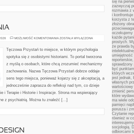
się na pierw
zazwyczaj pr
rozmawia z 
i konfrontuj
korzysta z t
złożony obra
NIA
przeciwwaga 
oczekujemy 
każde pytani
NOWINKI
 2026
MOŻLIWOŚĆ KOMENTOWANIA
ZOSTAŁA WYŁĄCZONA
I
prostych. W
BADANIA
że prawda b
Tęczowa Przystań to miejsce, w którym psychologia
intelektualn
umiejętność 
spotyka się z osobistymi historiami. To portal tworzona
reporterskie
z myślą o osobach, które chcą zrozumieć mechanizmy
sprawdzony
być punktam
zachowania. Nazwa Tęczowa Przystań dobrze oddaje
których wcze
jest jednak,
sens tego miejsca, ponieważ kojarzy się z akceptacją, a
własnych pr
jednocześnie zaprasza do refleksji nad tym, co dzieje
wartościowy 
zmienić pers
 i Terapie i Historie i Inspiracje. Strona ma wspierający
które wydawa
ne z psychiatrią. Można tu znaleźć […]
ma wiele odc
pamięci najdł
porusza i zm
Czytanie re
również w co
interesujemy
socjologią. 
 DESIGN
odbiorcami t