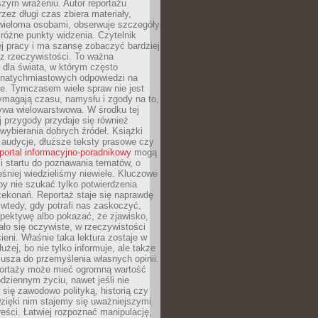
szym wrażeniu. Autor reportażu
zez długi czas zbiera materiały,
wieloma osobami, obserwuje szczegóły
e różne punkty widzenia. Czytelnik
ej pracy i ma szansę zobaczyć bardziej
z rzeczywistości. To ważna
dla świata, w którym często
natychmiastowych odpowiedzi na
e. Tymczasem wiele spraw nie jest
ymagają czasu, namysłu i zgody na to,
ywa wielowarstwowa. W środku tej
ej przygody przydaje się również
wybierania dobrych źródeł. Książki
, audycje, dłuższe teksty prasowe czy
portal informacyjno-poradnikowy
mogą
i startu do poznawania tematów, o
śniej wiedzieliśmy niewiele. Kluczowe
 by nie szukać tylko potwierdzenia
zekonań. Reportaż staje się naprawdę
wtedy, gdy potrafi nas zaskoczyć,
pektywę albo pokazać, że zjawisko,
ło się oczywiste, w rzeczywistości
ieni. Właśnie taka lektura zostaje w
użej, bo nie tylko informuje, ale także
usza do przemyślenia własnych opinii.
portaży może mieć ogromną wartość
dziennym życiu, nawet jeśli nie
 się zawodowo polityką, historią czy
Dzięki nim stajemy się uważniejszymi
reści. Łatwiej rozpoznać manipulację,