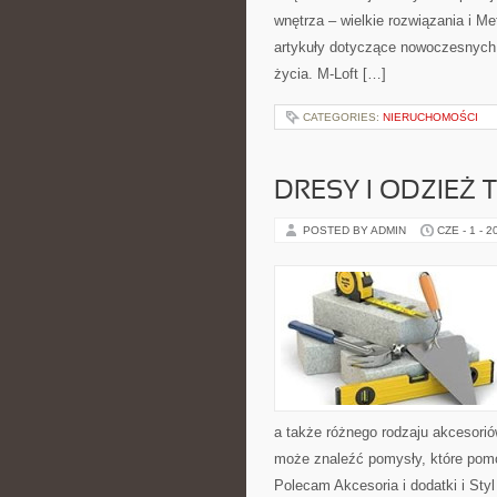
wnętrza – wielkie rozwiązania i 
artykuły dotyczące nowoczesnych 
życia. M-Loft […]
CATEGORIES:
NIERUCHOMOŚCI
DRESY I ODZIEŻ
POSTED BY ADMIN
CZE - 1 - 2
a także różnego rodzaju akcesoriów
może znaleźć pomysły, które pom
Polecam Akcesoria i dodatki i Sty