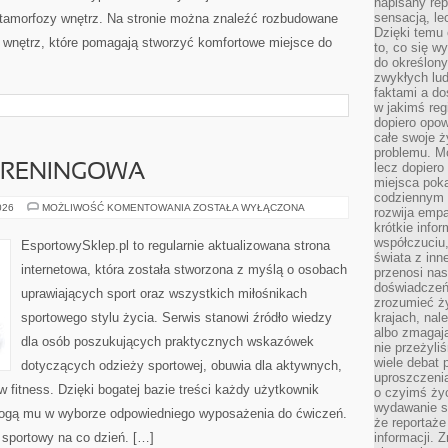
napisany rep
sensacją, l
Metamorfozy wnętrz. Na stronie można znaleźć rozbudowane
Dzięki temu 
wnętrz, które pomagają stworzyć komfortowe miejsce do
to, co się w
do określony
zwykłych lu
faktami a d
w jakimś reg
dopiero opow
całe swoje 
problemu. M
lecz dopiero
 TRENINGOWA
miejsca poka
codziennym 
DRESY
026
MOŻLIWOŚĆ KOMENTOWANIA
ZOSTAŁA WYŁĄCZONA
rozwija empa
I
krótkie info
ODZIEŻ
TRENINGOWA
współczuciu,
EsportowySklep.pl to regularnie aktualizowana strona
świata z inn
internetowa, która została stworzona z myślą o osobach
przenosi nas
doświadczeń
uprawiających sport oraz wszystkich miłośnikach
zrozumieć ż
sportowego stylu życia. Serwis stanowi źródło wiedzy
krajach, nal
albo zmagaj
dla osób poszukujących praktycznych wskazówek
nie przeżyli
wiele debat 
dotyczących odzieży sportowej, obuwia dla aktywnych,
uproszczeni
 fitness. Dzięki bogatej bazie treści każdy użytkownik
o czyimś życ
wydawanie s
ogą mu w wyborze odpowiedniego wyposażenia do ćwiczeń.
że reportaże
l sportowy na co dzień. […]
informacji. 