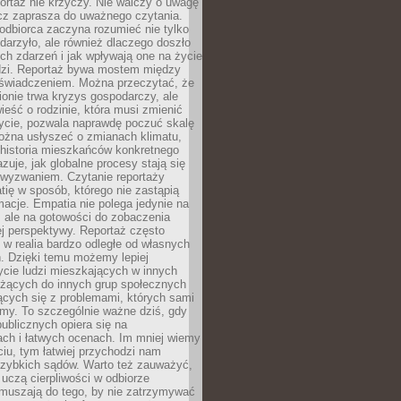
ortaż nie krzyczy. Nie walczy o uwagę
ecz zaprasza do uważnego czytania.
odbiorca zaczyna rozumieć nie tylko
ydarzyło, ale również dlaczego doszło
ch zdarzeń i jak wpływają one na życie
dzi. Reportaż bywa mostem między
oświadczeniem. Można przeczytać, że
ionie trwa kryzys gospodarczy, ale
ieść o rodzinie, która musi zmienić
życie, pozwala naprawdę poczuć skalę
ożna usłyszeć o zmianach klimatu,
 historia mieszkańców konkretnego
zuje, jak globalne procesy stają się
wyzwaniem. Czytanie reportaży
tię w sposób, którego nie zastąpią
rmacje. Empatia nie polega jedynie na
 ale na gotowości do zobaczenia
ej perspektywy. Reportaż często
 w realia bardzo odległe od własnych
. Dzięki temu możemy lepiej
ycie ludzi mieszkających w innych
eżących do innych grup społecznych
ących się z problemami, których sami
śmy. To szczególnie ważne dziś, gdy
publicznych opiera się na
ach i łatwych ocenach. Im mniej wiemy
iu, tym łatwiej przychodzi nam
zybkich sądów. Warto też zauważyć,
 uczą cierpliwości w odbiorze
Zmuszają do tego, by nie zatrzymywać