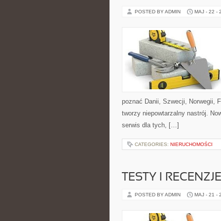
POSTED BY ADMIN
MAJ - 22 -
poznać Danii, Szwecji, Norwegii, F
tworzy niepowtarzalny nastrój. No
serwis dla tych, […]
CATEGORIES:
NIERUCHOMOŚCI
TESTY I RECENZ
POSTED BY ADMIN
MAJ - 21 -