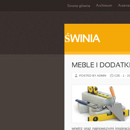
Archiwum
Arsena
Strona główna
ŚWINIA
MEBLE I DODATK
POSTED BY ADMIN
CZE - 1 - 2
wnętrz oraz najnowszymi inspiracj