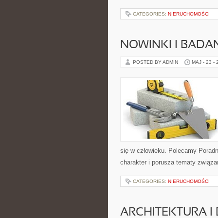
CATEGORIES:
NIERUCHOMOŚCI
NOWINKI I BADA
POSTED BY ADMIN
MAJ - 23 -
się w człowieku. Polecamy Poradnie
charakter i porusza tematy związa
CATEGORIES:
NIERUCHOMOŚCI
ARCHITEKTURA I