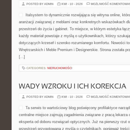
ta strona to miejsce, w któ
herbatą, a pasja do aroma
się w praktyczne porady, wa
porcję wiadomości. To serw
stworzony dla fanów małej 
rozgrzewające napoje, a tak
chcą dowiedzieć się więcej codzienne rytuały związane z przygo
napojów. Polecam Akcesoria Kawowe i Kawiarnie i Miejsca z Klim
CATEGORIES:
NIERUCHOMOŚCI
TESTY I RECENZJE
POSTED BY ADMIN
KWI - 11 - 2026
MOŻLIWOŚĆ KOMENTOWA
Ten portal kulinarny to ins
myślą o fanach kulinarnych 
się na kuchniach świata i 
ich spróbować. Na stronie 