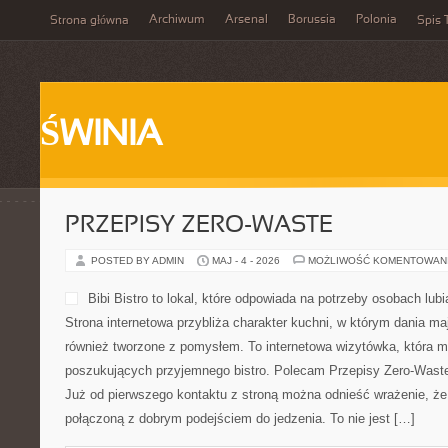
Archiwum
Arsenal
Borussia
Polonia
Strona główna
Spis 
ŚWINIA
PRZEPISY ZERO-WASTE
POSTED BY ADMIN
MAJ - 4 - 2026
MOŻLIWOŚĆ KOMENTOWAN
Bibi Bistro to lokal, które 
osobach lubiących uczciwą 
przybliża charakter kuchni,
tylko świeże, ale również 
internetowa wizytówka, któ
klientów, poszukujących pr
Przepisy Zero-Waste i Sezonowe Gotowanie. Już od pierwszego 