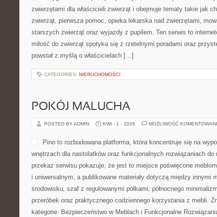
rzeczywistości, lecz obecn
pracy, w chwilach szczęści
ukazuje, że życie z Bogie
każdego, a artykuły publikowane na stronie pomagają w pogłębian
źródło inspiracji, które mobilizuje do zastanowienia, duchowego 
prawdy. Nowości […]
CATEGORIES:
NIERUCHOMOŚCI
KONSERWACJA I RENOWACJA
POSTED BY ADMIN
KWI - 5 - 2026
MOŻLIWOŚĆ KOMENTOWAN
Prezentowana platforma onl
wartościowe treści przenik
zastosowaniem. Całość zos
użytkownikach zainteresow
rozwiązaniami związanych
ogrodzeniowymi, furtkami,