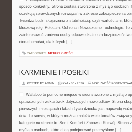
CATEGORIES:
NIERUCHOMOŚCI
PORADNIKI DLA UŻYTKOWNIKÓ
POSTED BY ADMIN
MAJ - 1 - 2026
MOŻLIWOŚĆ KOMENTOWAN
Profesjonalna ochrona Twier
skupia się na tematyce och
Strona została stworzona z
instytucjach, które oczeku
zakresie zabezpieczenia o
Twierdza budzi skojarzenia z
wartościami, które w branży ochrony mają kluczową rolę. Polec
Technologie. To witryna, która może zainteresować zarówno osob
bezpieczeństwo, jak i zarządców nieruchomości, dla których […]
CATEGORIES:
NIERUCHOMOŚCI
KARMIENIE I POSIŁKI