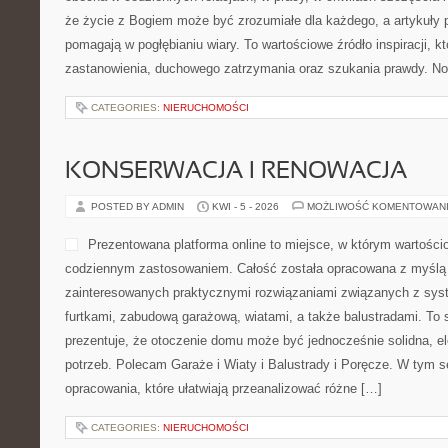
BUKIETY I WIĄZANKI KROK PO K
POSTED BY ADMIN
KWI - 8 - 2026
MOŻLIWOŚĆ KOMENTOWAN
Ta witryna to portal, w któ
spotyka się z elegancją i p
przewodnik dla osób, które 
roślinnymi, a jednocześnie 
tworzenie bukietów. Całość
ślubnych, ale nie zamyka s
bo prowadzi także do praktycznych artykułów o roślinach, sezono
komponowania. To portal dla miłośników florystyki, gdzie estetyk
CATEGORIES:
NIERUCHOMOŚCI
DYWANY I WYKŁADZINY
POSTED BY ADMIN
KWI - 7 - 2026
MOŻLIWOŚĆ KOMENTOWAN