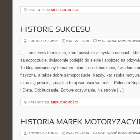
POSTED BY ADMIN
KWI - 30 - 2026
MOŻLIWOŚĆ KOMENTOWA
Wallaboo to pomocne miejs
myślą o opiekunach, którz
wskazówek dotyczących now
na tym, co w pierwszych mi
dziecka jest naprawdę ważn
dnia. To serwis, w którym 
związanych z spacerami. Nowe kategorie na stronie to: Sen i Kom
Strona została przygotowana z myślą o osobach, które chcą po
CATEGORIES:
NIERUCHOMOŚCI
HISTORIE SUKCESU
POSTED BY ADMIN
KWI - 21 - 2026
MOŻLIWOŚĆ KOMENTOWA
ten serwis to miejsce, któr
osobach, które chcą popra