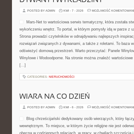
Designerskie. Strona została przygotowana dla osób, które […]
CATEGORIES:
NIERUCHOMOŚCI
WADY WZROKU I ICH KOREKCJA
POSTED BY ADMIN
KWI - 10 - 2026
MOŻLIWOŚĆ KOMENTOWA
Ta serwis to wartościowy bl
narządu wzroku, w którym c
zagadnienia związane z prac
optometrysty oraz eksperta
optycznych. Już na pierwszy
przestrzeń przygotowana z 
ponieważ treści koncentrują się zarówno na jakości widzenia na c
niepokojących objawów. Strona łączy w sobie funkcję przewodnik
praktycznymi wskazówkami, […]
CATEGORIES:
NIERUCHOMOŚCI