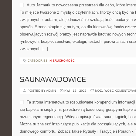
świadomie podejść do siebi
sposób praktyczny. To blo
jak odchudzanie, świadome
fizyczna, a także dobre sa
szuka motywacji, aby jeść lepiej, żyć lżej i czuć się pewniej, znaj
Polecam Superfoods i Składniki Odżywcze i Dieta, Odchudzanie,
stronie […]
CATEGORIES:
NIERUCHOMOŚCI
HISTORIA MAREK MOTORYZACY
POSTED BY ADMIN
KWI - 20 - 2026
MOŻLIWOŚĆ KOMENTOWA
Auto Jarmark to nowoczesna
interesują się światem poj
myślą o czytelnikach, któr
tematach związanych z aut
szukają treści podanych w 