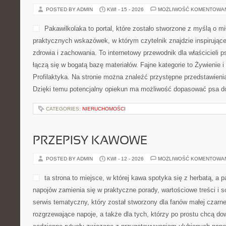
CATEGORIES:
NIERUCHOMOŚCI
POLSKA ARCHITEKTURA
POSTED BY ADMIN
KWI - 15 - 2026
MOŻLIWOŚĆ KOMENTOWA
Blog poświęcony projektowa
przestrzeń, w którym fascy
Strona została stworzona z
chcą poznawać świat budyn
mieszkalnych i użytkowych,
wpływających na to, jak ży
inspirujący blog, na którym można znaleźć opracowania dotyczą
obiektów, jak i użytecznych inspiracji związanych z urządzanie
Wnętrza i Przestrzeń. Na stronie czytelnik trafia […]
CATEGORIES:
NIERUCHOMOŚCI