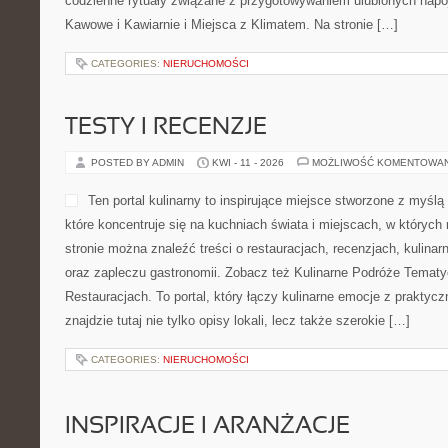
PAKAWILKOLAKA
POSTED BY ADMIN
KWI - 15 - 2026
MOŻLIWOŚĆ KOMENTOWA
Pakawilkolaka to portal, kt
myślą o miłośnikach psów. 
wskazówek, w którym czytel
materiały dotyczące psiego
internetowy przewodnik dla 
poradnictwo łączą się w bo
kategorie to Żywienie i Smakołyki i Zdrowie i Profilaktyka. Na st
przystępne przedstawienia wielu odmian czworonogów. Dzięki te
możliwość dopasować psa do własnego […]
CATEGORIES:
NIERUCHOMOŚCI
PRZEPISY KAWOWE
POSTED BY ADMIN
KWI - 12 - 2026
MOŻLIWOŚĆ KOMENTOWA