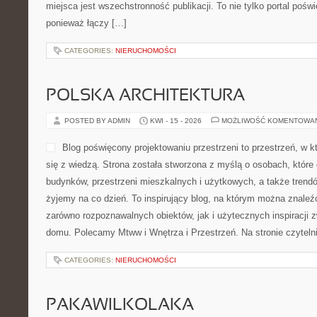
sposób. Strona skupia się 
fanów czterech kółek oraz osób obserwujących rozwój branży jes
technologiach, trendach rynkowych, bezpieczeństwie, ekologii, t
codziennych zagadnieniach związanych […]
CATEGORIES:
NIERUCHOMOŚCI
SAUNAWADOWICE
POSTED BY ADMIN
KWI - 17 - 2026
MOŻLIWOŚĆ KOMENTOWA
Ta strona internetowa to 
informacji dla osób, które i
cieplnymi, przestrzenią ba
bąbelkami oraz szeroko ro
Witryna opisuje świat saun,
domowego SPA. Można tu zn
publikacje dla początkujących, ale również dla pasjonatów domo
Rytuały i Tradycje i Poradnik Techniczny. Dużą zaletą tego miej
publikacji. To nie tylko portal poświęcony samym saunom, ponie