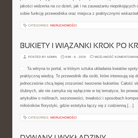
restauracjach, recenzjach, 
trendach oraz zapleczu gas
Kulinarne Podróże Tematyczne i Nowości i Trendy w Restauracjach
kulinarne emocje z praktyczną wiedzą. Odwiedzający znajdzie tutaj 
także szerokie […]
CATEGORIES:
NIERUCHOMOŚCI
INSPIRACJE I ARANŻACJE
POSTED BY ADMIN
KWI - 10 - 2026
MOŻLIWOŚĆ KOMENTOWA
Italsystem to dynamicznie r
online, która koncentruje si
meblami oraz konkretnych
urządzających przestrzeń do
miejsce, w którym estetyka
funkcjonalnością, a każdy 
użytkownikach, którzy szukają sprawdzonych rozwiązań dotycząc
rozumianego komfortu. Nowości to Meble w Stylach Wnętrzarskic