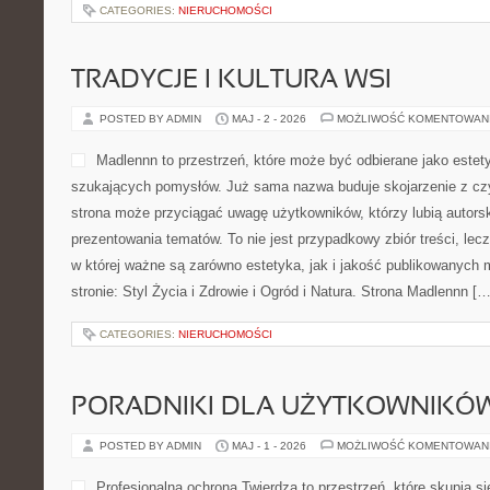
odnieść wrażenie, że ten lokal stawia na prostotę połączoną z do
To nie jest […]
CATEGORIES:
NIERUCHOMOŚCI
TRADYCJE I KULTURA WSI
POSTED BY ADMIN
MAJ - 2 - 2026
MOŻLIWOŚĆ KOMENTOWAN
Madlennn to przestrzeń, kt
estetyczny punkt w sieci d
pomysłów. Już sama nazwa 
czymś wyrazistym, dlatego
uwagę użytkowników, którzy
do prezentowania tematów. 
zbiór treści, lecz uporządkowana przestrzeń, w której ważne są za
publikowanych materiałów. Nowości na stronie: Styl Życia i Zdrowi
Madlennn […]