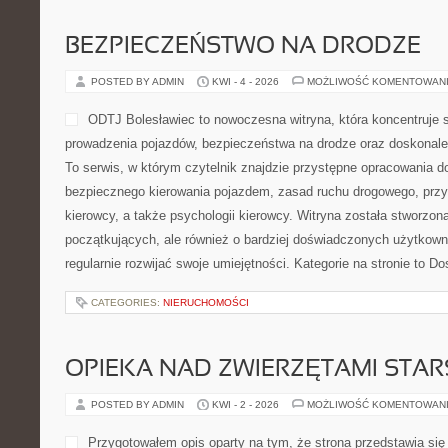
Mars-Net to wartościowa se
została stworzona z myślą 
portal, w którym pomysły i
wskazówkami. Strona prowa
odnajdywaniu najlepszych in
bogactwo rozwiązań związa
roletami. To baza wiedzy dla osób, które chcą odświeżyć domową
przeczytać: Panele Winylowe i Wodoodporne i Panele Winylowe i
można znaleźć wartościowe opracowania, które tłumaczą […]
CATEGORIES:
NIERUCHOMOŚCI
WIARA NA CO DZIEŃ
POSTED BY ADMIN
KWI - 6 - 2026
MOŻLIWOŚĆ KOMENTOWAN
Blog chrześcijański dedyko
łączy zwykłe życie z życi
w którym życie religijne ni