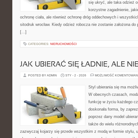
się ukryć, ale taka odzież 
korzystne zagadnienie, jaki
ochronę ciała, ale również ochronę dróg oddechowych i wszystkic
sitodruk wrocław. Kiedy odzież robocza nie zostanie założona do
[…]
CATEGORIES:
NIERUCHOMOŚCI
JAK UBIERAĆ SIĘ ŁADNIE, ALE N
POSTED BY ADMIN
STY - 2 - 2026
MOŻLIWOŚĆ KOMENTOWAN
Styl ubierania się ma możl
W obecnych czasach, moda 
funkcję w życiu każdego czł
doskonała forma, by zapre
poprzez dany model ubieran
także do wielu różnorodnych
zazwyczaj kojarzy się przede wszystkim z modą w formie stylu, ubi