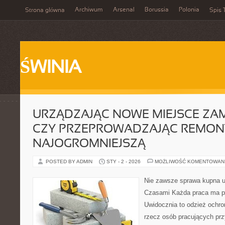
Archiwum
Arsenal
Borussia
Polonia
Strona główna
Spis 
ŚWINIA
URZĄDZAJĄC NOWE MIEJSCE ZA
CZY PRZEPROWADZAJĄC REMON
NAJOGROMNIEJSZĄ
POSTED BY ADMIN
STY - 2 - 2026
MOŻLIWOŚĆ KOMENTOWAN
Nie zawsze sprawa kupna ub
Czasami Każda praca ma pra
Uwidocznia to odzież ochro
rzecz osób pracujących prz