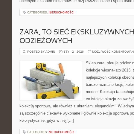
obecnych czasach niesamowicie rozpowszechniane i sporo osób 
CATEGORIES:
NIERUCHOMOŚCI
ZARA, TO SIEĆ EKSKLUZYWNYC
ODZIEŻOWYCH
POSTED BY ADMIN
STY - 2 - 2026
MOŻLIWOŚĆ KOMENTOWAN
Sklep zara, oferuje odzież 
kolekcje wiosna-lato 2013, 
najlepszych kolekcji obecn
bardzo rozmaite kroje, kolo
modne. Kolekcja ta cechuje
co istnieje okazja zauważy
kolekcją sportową, ale również z ubraniami eleganckimi. W jedny
są szczególnie ciekawie wykonane i głównie kolekcja sportowa pr
kolorystycznie, gdyż w niej […]
CATEGORIES:
NIERUCHOMOŚCI