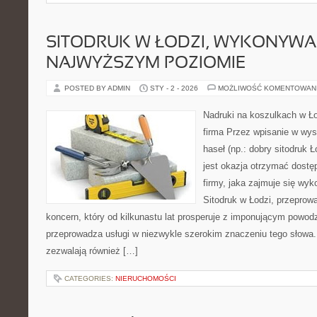
SITODRUK W ŁODZI, WYKONYWA
NAJWYŻSZYM POZIOMIE
POSTED BY ADMIN
STY - 2 - 2026
MOŻLIWOŚĆ KOMENTOWAN
Nadruki na koszulkach w Ł
firma Przez wpisanie w wy
haseł (np.: dobry sitodruk 
jest okazja otrzymać dostęp
firmy, jaka zajmuje się wy
Sitodruk w Łodzi, przeprow
koncern, który od kilkunastu lat prosperuje z imponującym powodz
przeprowadza usługi w niezwykle szerokim znaczeniu tego słowa.
zezwalają również […]
CATEGORIES:
NIERUCHOMOŚCI