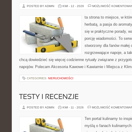
POSTED BY ADMIN
KWI - 12 - 2026
MOŻLIWOŚĆ KOMENTOWA
ta strona to miejsce, w któ
herbatą, a pasja do aroma
się w praktyczne porady, wa
porcję wiadomości. To serw
stworzony dla fanów małej 
rozgrzewające napoje, a tak
chcą dowiedzieć się więcej codzienne rytuały związane z przygo
napojów. Polecam Akcesoria Kawowe i Kawiarnie i Miejsca z Klim
CATEGORIES:
NIERUCHOMOŚCI
TESTY I RECENZJE
POSTED BY ADMIN
KWI - 11 - 2026
MOŻLIWOŚĆ KOMENTOWA
Ten portal kulinarny to ins
myślą o fanach kulinarnych 