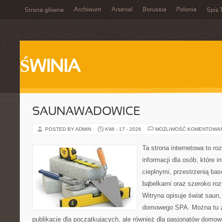
Archiwum
Arsenal
Borussia
Polonia
Strona główna
Spis 
ŚWINIA
SAUNAWADOWICE
POSTED BY ADMIN
KWI - 17 - 2026
MOŻLIWOŚĆ KOMENTOWA
Ta strona internetowa to 
informacji dla osób, które i
cieplnymi, przestrzenią ba
bąbelkami oraz szeroko ro
Witryna opisuje świat saun,
domowego SPA. Można tu zn
publikacje dla początkujących, ale również dla pasjonatów domo