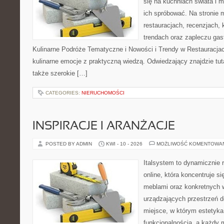
się na kuchniach świata i 
ich spróbować. Na stronie 
restauracjach, recenzjach, 
trendach oraz zapleczu gas
Kulinarne Podróże Tematyczne i Nowości i Trendy w Restauracjach
kulinarne emocje z praktyczną wiedzą. Odwiedzający znajdzie tutaj 
także szerokie […]
CATEGORIES:
NIERUCHOMOŚCI
INSPIRACJE I ARANŻACJE
POSTED BY ADMIN
KWI - 10 - 2026
MOŻLIWOŚĆ KOMENTOWA
Italsystem to dynamicznie r
online, która koncentruje si
meblami oraz konkretnych
urządzających przestrzeń do
miejsce, w którym estetyka
funkcjonalnością, a każdy 