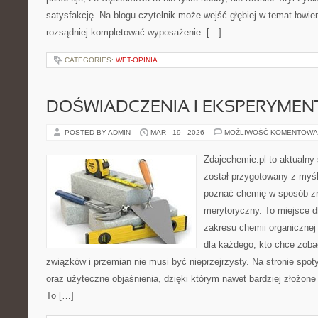
satysfakcję. Na blogu czytelnik może wejść głębiej w temat łowien
rozsądniej kompletować wyposażenie. […]
CATEGORIES:
WET-OPINIA
DOŚWIADCZENIA I EKSPERYMEN
POSTED BY ADMIN
MAR - 19 - 2026
MOŻLIWOŚĆ KOMENTOWA
Zdajechemie.pl to aktualny 
został przygotowany z myś
poznać chemię w sposób zr
merytoryczny. To miejsce dl
zakresu chemii organicznej 
dla każdego, kto chce zobac
związków i przemian nie musi być nieprzejrzysty. Na stronie spot
oraz użyteczne objaśnienia, dzięki którym nawet bardziej złożone 
To […]