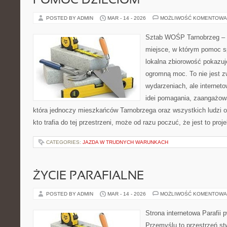
POMOC DZIECIOM
POSTED BY ADMIN
MAR - 14 - 2026
MOŻLIWOŚĆ KOMENTOWA
Sztab WOŚP Tarnobrzeg – G
miejsce, w którym pomoc sp
lokalna zbiorowość pokazuj
ogromną moc. To nie jest z
wydarzeniach, ale internet
idei pomagania, zaangażowa
która jednoczy mieszkańców Tarnobrzega oraz wszystkich ludzi o
kto trafia do tej przestrzeni, może od razu poczuć, że jest to proj
CATEGORIES:
JAZDA W TRUDNYCH WARUNKACH
ŻYCIE PARAFIALNE
POSTED BY ADMIN
MAR - 14 - 2026
MOŻLIWOŚĆ KOMENTOWA
Strona internetowa Parafii 
Przemyślu to przestrzeń st