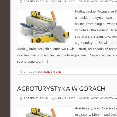
POSTED BY ADMIN
MAR - 18 - 2026
MOŻLIWOŚĆ KOMENTOWA
Podkarpackie Powiązanie K
ultralekkie to dynamicznie r
online, która skupia uwagę 
lotnictwa ultralekkiego. To
spotyka się z zamiłowaniem
się z praktyką. Serwis ten
wiedzy, które przybliża lotnictwo z wielu stron, od zagadnień tec
szkoleniowe. Zobacz też Samoloty wojskowe i Prawo i regulacje l
strony sugeruje, […]
CATEGORIES:
MSZE ŚWIĘTE
AGROTURYSTYKA W GÓRACH
POSTED BY ADMIN
MAR - 17 - 2026
MOŻLIWOŚĆ KOMENTOWA
Agroturystyka w Polsce i Eu
miejsce, w którym wędrówka