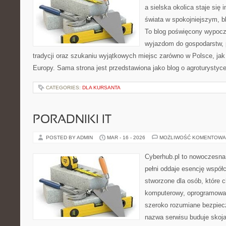
a sielska okolica staje się 
świata w spokojniejszym, b
To blog poświęcony wypoczy
wyjazdom do gospodarstw, 
tradycji oraz szukaniu wyjątkowych miejsc zarówno w Polsce, jak
Europy. Sama strona jest przedstawiona jako blog o agroturystyce
CATEGORIES:
DLA KURSANTA
PORADNIKI IT
POSTED BY ADMIN
MAR - 16 - 2026
MOŻLIWOŚĆ KOMENTOWA
Cyberhub.pl to nowoczesna 
pełni oddaje esencję współc
stworzone dla osób, które 
komputerowy, oprogramowani
szeroko rozumiane bezpiec
nazwa serwisu buduje skoja