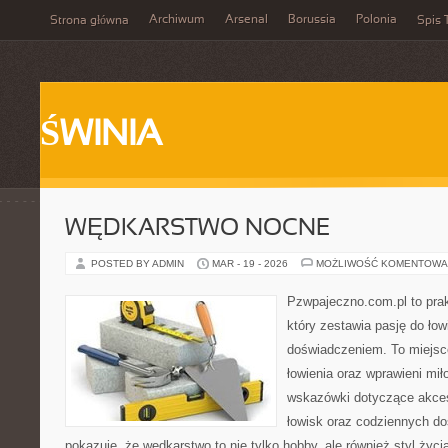
Archiwum
Arsenal
Borussia
Polonia
Strona główna
Spis 
ŚWINIA
WĘDKARSTWO NOCNE
POSTED BY ADMIN
MAR - 19 - 2026
MOŻLIWOŚĆ KOMENTOWA
Pzwpajeczno.com.pl to pra
który zestawia pasję do ło
doświadczeniem. To miejsc
łowienia oraz wprawieni mi
wskazówki dotyczące akces
łowisk oraz codziennych d
pokazuje, że wędkarstwo to nie tylko hobby, ale również styl życi