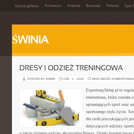
Archiwum
Arsenal
Borussia
Polonia
Strona główna
Spis 
ŚWINIA
DRESY I ODZIEŻ TRENINGOWA
POSTED BY ADMIN
CZE - 1 - 2026
MOŻLIWOŚĆ KOMENTOWAN
EsportowySklep.pl to regula
internetowa, która została
uprawiających sport oraz w
sportowego stylu życia. Se
dla osób poszukujących p
dotyczących odzieży sporto
a także różnego rodzaju akcesoriów fitness. Dzięki bogatej bazie