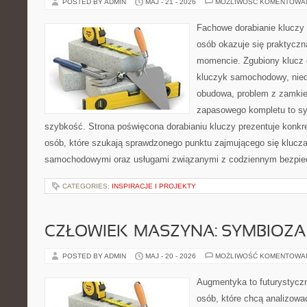
POSTED BY ADMIN
MAJ - 21 - 2026
MOŻLIWOŚĆ KOMENTOWA
Fachowe dorabianie kluczy t
osób okazuje się praktycz
momencie. Zgubiony klucz 
kluczyk samochodowy, niedz
obudowa, problem z zamkie
zapasowego kompletu to syt
szybkość. Strona poświęcona dorabianiu kluczy prezentuje konkre
osób, które szukają sprawdzonego punktu zajmującego się klucz
samochodowymi oraz usługami związanymi z codziennym bezpie
CATEGORIES:
INSPIRACJE I PROJEKTY
CZŁOWIEK–MASZYNA: SYMBIOZA
POSTED BY ADMIN
MAJ - 20 - 2026
MOŻLIWOŚĆ KOMENTOWA
Augmentyka to futurystyczn
osób, które chcą analizować