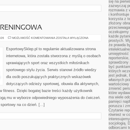
się na pierw
zazwyczaj pr
rozmawia z 
i konfrontuj
korzysta z t
złożony obra
 TRENINGOWA
przeciwwaga 
oczekujemy 
każde pytani
DRESY
026
MOŻLIWOŚĆ KOMENTOWANIA
ZOSTAŁA WYŁĄCZONA
prostych. W
I
ODZIEŻ
że prawda b
TRENINGOWA
EsportowySklep.pl to regularnie aktualizowana strona
intelektualn
umiejętność 
internetowa, która została stworzona z myślą o osobach
reporterskie
sprawdzony
uprawiających sport oraz wszystkich miłośnikach
być punktam
sportowego stylu życia. Serwis stanowi źródło wiedzy
których wcze
jest jednak,
dla osób poszukujących praktycznych wskazówek
własnych pr
dotyczących odzieży sportowej, obuwia dla aktywnych,
wartościowy 
zmienić pers
 fitness. Dzięki bogatej bazie treści każdy użytkownik
które wydawa
ma wiele odc
ogą mu w wyborze odpowiedniego wyposażenia do ćwiczeń.
pamięci najdł
l sportowy na co dzień. […]
porusza i zm
Czytanie re
również w co
interesujemy
socjologią. 
odbiorcami t