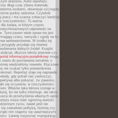
szym wrażeniu. Autor reportażu
zez długi czas zbiera materiały,
wieloma osobami, obserwuje szczegóły
e różne punkty widzenia. Czytelnik
ej pracy i ma szansę zobaczyć bardziej
z rzeczywistości. To ważna
dla świata, w którym często
natychmiastowych odpowiedzi na
e. Tymczasem wiele spraw nie jest
ymagają czasu, namysłu i zgody na to,
ywa wielowarstwowa. W środku tej
ej przygody przydaje się również
wybierania dobrych źródeł. Książki
, audycje, dłuższe teksty prasowe czy
portal informacyjno-poradnikowy
mogą
i startu do poznawania tematów, o
śniej wiedzieliśmy niewiele. Kluczowe
 by nie szukać tylko potwierdzenia
zekonań. Reportaż staje się naprawdę
wtedy, gdy potrafi nas zaskoczyć,
pektywę albo pokazać, że zjawisko,
ło się oczywiste, w rzeczywistości
ieni. Właśnie taka lektura zostaje w
użej, bo nie tylko informuje, ale także
usza do przemyślenia własnych opinii.
portaży może mieć ogromną wartość
dziennym życiu, nawet jeśli nie
 się zawodowo polityką, historią czy
Dzięki nim stajemy się uważniejszymi
reści. Łatwiej rozpoznać manipulację,