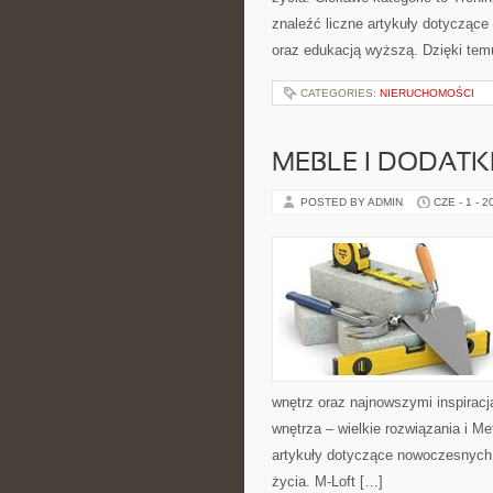
znaleźć liczne artykuły dotyczące t
oraz edukacją wyższą. Dzięki tem
CATEGORIES:
NIERUCHOMOŚCI
MEBLE I DODATK
POSTED BY ADMIN
CZE - 1 - 2
wnętrz oraz najnowszymi inspiracj
wnętrza – wielkie rozwiązania i 
artykuły dotyczące nowoczesnych 
życia. M-Loft […]