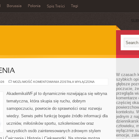
l
Borussia
Polonia
Tagi
Spis Treści
SUB
ENIA
W czasach k
szybkich opi
TRENING
026
MOŻLIWOŚĆ KOMENTOWANIA
ZOSTAŁA WYŁĄCZONA
głębsze poz
I
poczucie, że
ĆWICZENIA
przegląda w
AkademikaWF.pl to dynamicznie rozwijająca się witryna
komentarze 
tematyczna, która skupia się ruchu, dobrym
częściej oka
powierzchow
samopoczuciu, powrocie do sprawności oraz rozwoju
kontekstu. W
wiedzy. Serwis pełni funkcję bogate źródło informacji dla
jednym z naj
dziennikarsk
uczniów, miłośników sportu, szkoleniowców oraz
człowieku, m
wyłącznie su
wszystkich osób zainteresowanych zdrowym stylem
emocje, zal
g i Ćwiczenia i Historia i Ciekawostki. Na stronie można