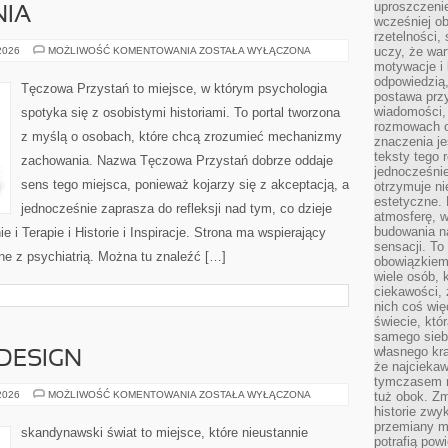
uproszczenie
NIA
wcześniej o
rzetelności,
NOWINKI
uczy, że war
 2026
MOŻLIWOŚĆ KOMENTOWANIA
ZOSTAŁA WYŁĄCZONA
I
motywacje i 
BADANIA
odpowiedzią,
Tęczowa Przystań to miejsce, w którym psychologia
postawa przy
wiadomości, 
spotyka się z osobistymi historiami. To portal tworzona
rozmowach o
z myślą o osobach, które chcą zrozumieć mechanizmy
znaczenia je
teksty tego r
zachowania. Nazwa Tęczowa Przystań dobrze oddaje
jednocześnie
sens tego miejsca, ponieważ kojarzy się z akceptacją, a
otrzymuje ni
estetyczne. 
jednocześnie zaprasza do refleksji nad tym, co dzieje
atmosferę, w
budowania na
 i Terapie i Historie i Inspiracje. Strona ma wspierający
sensacji. To 
ne z psychiatrią. Można tu znaleźć […]
obowiązkiem,
wiele osób, 
ciekawości, 
nich coś wię
świecie, któ
samego siebi
własnego kra
 DESIGN
że najciekaw
tymczasem n
ARCHITEKTURA
 2026
MOŻLIWOŚĆ KOMENTOWANIA
ZOSTAŁA WYŁĄCZONA
tuż obok. Zm
I
historie zwy
DESIGN
przemiany ma
skandynawski świat to miejsce, które nieustannie
potrafią pow