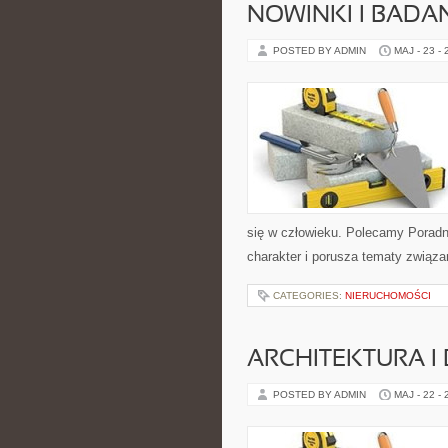
NOWINKI I BADA
POSTED BY ADMIN
MAJ - 23 -
się w człowieku. Polecamy Poradnie
charakter i porusza tematy związa
CATEGORIES:
NIERUCHOMOŚCI
ARCHITEKTURA I
POSTED BY ADMIN
MAJ - 22 -