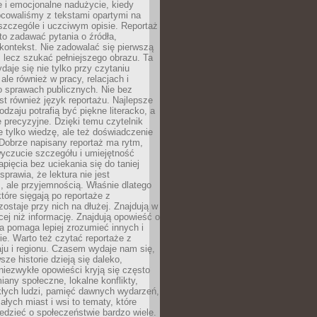
 i emocjonalne nadużycie, kiedy
bcowaliśmy z tekstami opartymi na
 szczególe i uczciwym opisie. Reportaż
to zadawać pytania o źródła,
kontekst. Nie zadowalać się pierwszą
 lecz szukać pełniejszego obrazu. Ta
daje się nie tylko przy czytaniu
ale również w pracy, relacjach i
 sprawach publicznych. Nie bez
st również język reportażu. Najlepsze
odzaju potrafią być piękne literacko, a
 precyzyjne. Dzięki temu czytelnik
e tylko wiedzę, ale też doświadczenie
Dobrze napisany reportaż ma rytm,
yczucie szczegółu i umiejętność
pięcia bez uciekania się do taniej
sprawia, że lektura nie jest
 ale przyjemnością. Właśnie dlatego
które sięgają po reportaże z
zostaje przy nich na dłużej. Znajdują w
cej niż informację. Znajdują opowieść o
ra pomaga lepiej zrozumieć innych i
e. Warto też czytać reportaże z
ju i regionu. Czasem wydaje nam się,
sze historie dzieją się daleko,
iezwykłe opowieści kryją się często
iany społeczne, lokalne konflikty,
kłych ludzi, pamięć dawnych wydarzeń,
łych miast i wsi to tematy, które
iedzieć o społeczeństwie bardzo wiele.