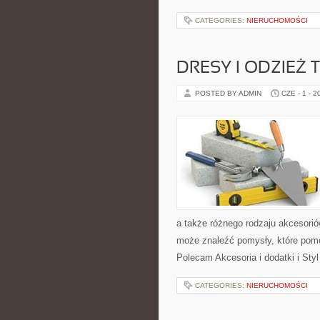
CATEGORIES:
NIERUCHOMOŚCI
DRESY I ODZIEŻ
POSTED BY ADMIN
CZE - 1 - 2
a także różnego rodzaju akcesoriów
może znaleźć pomysły, które pom
Polecam Akcesoria i dodatki i Sty
CATEGORIES:
NIERUCHOMOŚCI