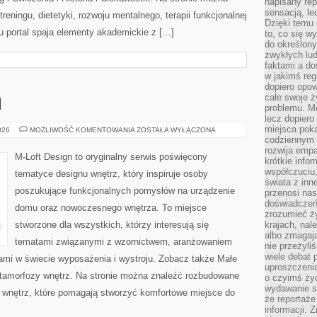
napisany rep
sensacją, l
reningu, dietetyki, rozwoju mentalnego, terapii funkcjonalnej
Dzięki temu 
u portal spaja elementy akademickie z […]
to, co się w
do określony
zwykłych lu
faktami a d
w jakimś reg
dopiero opow
całe swoje 
I
problemu. M
lecz dopiero
miejsca poka
MEBLE
026
MOŻLIWOŚĆ KOMENTOWANIA
ZOSTAŁA WYŁĄCZONA
I
codziennym 
DODATKI
rozwija empa
M-Loft Design to oryginalny serwis poświęcony
krótkie info
współczuciu,
tematyce designu wnętrz, który inspiruje osoby
świata z inn
poszukujące funkcjonalnych pomysłów na urządzenie
przenosi nas
doświadczeń
domu oraz nowoczesnego wnętrza. To miejsce
zrozumieć ż
stworzone dla wszystkich, którzy interesują się
krajach, nal
albo zmagaj
tematami związanymi z wzornictwem, aranżowaniem
nie przeżyli
wiele debat 
ami w świecie wyposażenia i wystroju. Zobacz także Małe
uproszczeni
Metamorfozy wnętrz. Na stronie można znaleźć rozbudowane
o czyimś życ
wydawanie s
wnętrz, które pomagają stworzyć komfortowe miejsce do
że reportaże
informacji. 