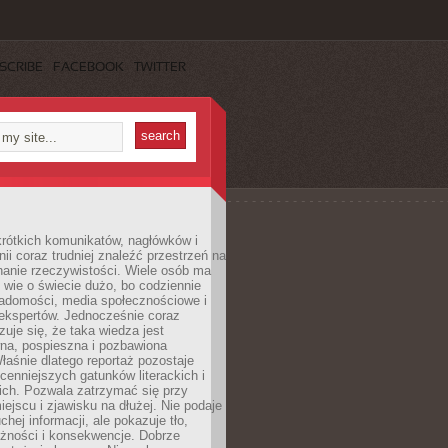
SCRIBE
FACEBOOK
TWITTER
rótkich komunikatów, nagłówków i
nii coraz trudniej znaleźć przestrzeń na
nanie rzeczywistości. Wiele osób ma
 wie o świecie dużo, bo codziennie
iadomości, media społecznościowe i
ekspertów. Jednocześnie coraz
zuje się, że taka wiedza jest
na, pospieszna i pozbawiona
łaśnie dlatego reportaż pozostaje
cenniejszych gatunków literackich i
ich. Pozwala zatrzymać się przy
iejscu i zjawisku na dłużej. Nie podaje
chej informacji, ale pokazuje tło,
eżności i konsekwencje. Dobrze