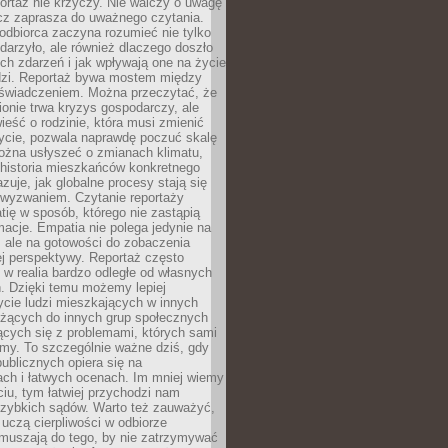
ortaż nie krzyczy. Nie walczy o uwagę
ecz zaprasza do uważnego czytania.
odbiorca zaczyna rozumieć nie tylko
ydarzyło, ale również dlaczego doszło
ch zdarzeń i jak wpływają one na życie
dzi. Reportaż bywa mostem między
oświadczeniem. Można przeczytać, że
ionie trwa kryzys gospodarczy, ale
ieść o rodzinie, która musi zmienić
życie, pozwala naprawdę poczuć skalę
ożna usłyszeć o zmianach klimatu,
 historia mieszkańców konkretnego
zuje, jak globalne procesy stają się
wyzwaniem. Czytanie reportaży
tię w sposób, którego nie zastąpią
rmacje. Empatia nie polega jedynie na
 ale na gotowości do zobaczenia
ej perspektywy. Reportaż często
 w realia bardzo odległe od własnych
. Dzięki temu możemy lepiej
ycie ludzi mieszkających w innych
eżących do innych grup społecznych
ących się z problemami, których sami
śmy. To szczególnie ważne dziś, gdy
publicznych opiera się na
ach i łatwych ocenach. Im mniej wiemy
iu, tym łatwiej przychodzi nam
zybkich sądów. Warto też zauważyć,
 uczą cierpliwości w odbiorze
Zmuszają do tego, by nie zatrzymywać