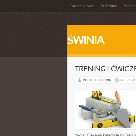
Archiwum
Arsena
Strona główna
ŚWINIA
TRENING I ĆWICZ
POSTED BY ADMIN
CZE - 2 - 2
życia. Ciekawe kategorie to Trenin