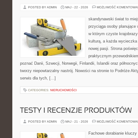
POSTED BY ADMIN
MAJ - 22 - 2026
MOŻLIWOŚĆ KOMENTOWA
skandynawski świat to miej
przyciąga osoby planujące 
w którym czyste krajobrazy
kulturą, a każda wycieczka
nowej pasji. Strona poświęc
praktycznym przewodnikiem 
poznać Danii, Szwecji, Norwegii, Finlandii, Islandii oraz północny
tworzy niepowtarzalny nastrój. Nowości na stronie to Podróże Ak
serwis dla tych, […]
CATEGORIES:
NIERUCHOMOŚCI
TESTY I RECENZJE PRODUKTÓW
POSTED BY ADMIN
MAJ - 21 - 2026
MOŻLIWOŚĆ KOMENTOWA
Fachowe dorabianie kluczy t