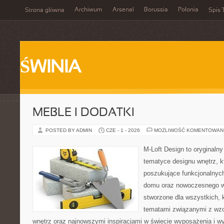
Archiwum
Arsenal
Borussia
Polonia
Strona główna
Spis 
ŚWINIA
MEBLE I DODATKI
POSTED BY ADMIN
CZE - 1 - 2026
MOŻLIWOŚĆ KOMENTOWAN
M-Loft Design to oryginaln
tematyce designu wnętrz, kt
poszukujące funkcjonalnyc
domu oraz nowoczesnego w
stworzone dla wszystkich, k
tematami związanymi z wz
wnętrz oraz najnowszymi inspiracjami w świecie wyposażenia i w