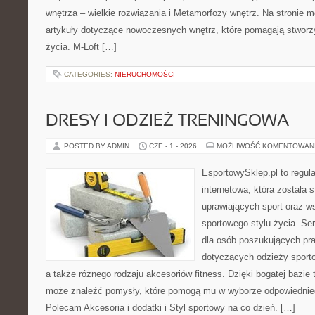
wnętrza – wielkie rozwiązania i Metamorfozy wnętrz. Na stronie
artykuły dotyczące nowoczesnych wnętrz, które pomagają stworz
życia. M-Loft […]
CATEGORIES:
NIERUCHOMOŚCI
DRESY I ODZIEŻ TRENINGOWA
POSTED BY ADMIN
CZE - 1 - 2026
MOŻLIWOŚĆ KOMENTOWAN
EsportowySklep.pl to regula
internetowa, która została
uprawiających sport oraz w
sportowego stylu życia. Se
dla osób poszukujących p
dotyczących odzieży sporto
a także różnego rodzaju akcesoriów fitness. Dzięki bogatej bazie
może znaleźć pomysły, które pomogą mu w wyborze odpowiednie
Polecam Akcesoria i dodatki i Styl sportowy na co dzień. […]