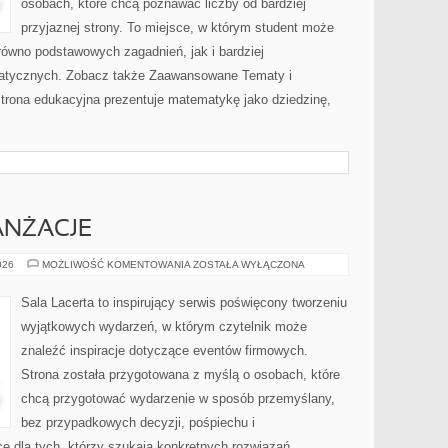
osobach, które chcą poznawać liczby od bardziej
przyjaznej strony. To miejsce, w którym student może
równo podstawowych zagadnień, jak i bardziej
tycznych. Zobacz także Zaawansowane Tematy i
trona edukacyjna prezentuje matematykę jako dziedzinę,
ANŻACJE
DEKORACJE
026
MOŻLIWOŚĆ KOMENTOWANIA
ZOSTAŁA WYŁĄCZONA
I
ARANŻACJE
Sala Lacerta to inspirujący serwis poświęcony tworzeniu
wyjątkowych wydarzeń, w którym czytelnik może
znaleźć inspiracje dotyczące eventów firmowych.
Strona została przygotowana z myślą o osobach, które
chcą przygotować wydarzenie w sposób przemyślany,
bez przypadkowych decyzji, pośpiechu i
e dla tych, którzy szukają konkretnych rozwiązań