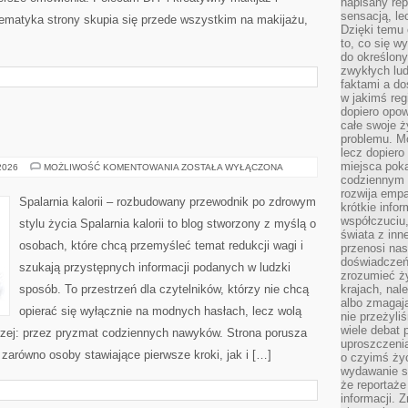
napisany rep
sensacją, l
 Tematyka strony skupia się przede wszystkim na makijażu,
Dzięki temu 
to, co się w
do określony
zwykłych lu
faktami a d
w jakimś reg
dopiero opow
całe swoje 
problemu. M
lecz dopiero
miejsca poka
RELAKS
 2026
MOŻLIWOŚĆ KOMENTOWANIA
ZOSTAŁA WYŁĄCZONA
codziennym 
rozwija empa
Spalarnia kalorii – rozbudowany przewodnik po zdrowym
krótkie info
współczuciu,
stylu życia Spalarnia kalorii to blog stworzony z myślą o
świata z inn
osobach, które chcą przemyśleć temat redukcji wagi i
przenosi nas
doświadczeń
szukają przystępnych informacji podanych w ludzki
zrozumieć ż
sposób. To przestrzeń dla czytelników, którzy nie chcą
krajach, nal
albo zmagaj
opierać się wyłącznie na modnych hasłach, lecz wolą
nie przeżyli
wiele debat 
erzej: przez pryzmat codziennych nawyków. Strona porusza
uproszczeni
zarówno osoby stawiające pierwsze kroki, jak i […]
o czyimś życ
wydawanie s
że reportaże
informacji. 