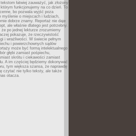
 tekstom łatwiej zauważyć, jak złożony
w którym funkcjonujemy na co dzień. To
 cenne, bo pozwala wyjść poza
 myślenie o miejscach i ludziach,
rnie dobrze znamy. Reportaż nie daje
ept, ale właśnie dlatego jest potrzebny.
, że po jednej lekturze zrozumiemy
aczej pokazuje, że rzeczywistość
i i wrażliwości. W świecie pełnym
piechu i powierzchownych sądów
ortaży może być formą intelektualnego
bór głębi zamiast pośpiechu,
miast skrótu i ciekawości zamiast
du. A im częściej będziemy dokonywać
oru, tym większa szansa, że naprawdę
 czytać nie tylko teksty, ale także
 nas otacza.