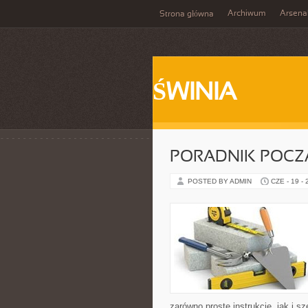
Archiwum
Arsena
Strona główna
ŚWINIA
PORADNIK POCZĄ
POSTED BY ADMIN
CZE - 19 -
zarówno proste instrukcje, jak i 