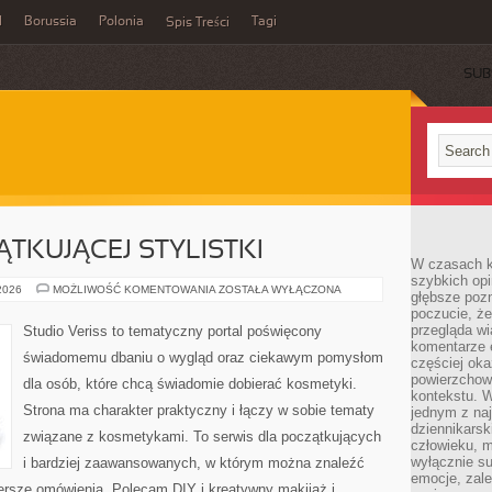
l
Borussia
Polonia
Tagi
Spis Treści
SUB
TKUJĄCEJ STYLISTKI
W czasach k
szybkich opi
PORADNIK
 2026
MOŻLIWOŚĆ KOMENTOWANIA
ZOSTAŁA WYŁĄCZONA
głębsze poz
POCZĄTKUJĄCEJ
poczucie, że
STYLISTKI
przegląda w
Studio Veriss to tematyczny portal poświęcony
komentarze 
świadomemu dbaniu o wygląd oraz ciekawym pomysłom
częściej oka
powierzchow
dla osób, które chcą świadomie dobierać kosmetyki.
kontekstu. W
Strona ma charakter praktyczny i łączy w sobie tematy
jednym z naj
dziennikarsk
związane z kosmetykami. To serwis dla początkujących
człowieku, m
wyłącznie su
i bardziej zaawansowanych, w którym można znaleźć
emocje, zal
szersze omówienia. Polecam DIY i kreatywny makijaż i