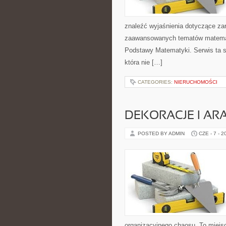
znaleźć wyjaśnienia dotyczące za
zaawansowanych tematów matema
Podstawy Matematyki. Serwis ta s
która nie […]
CATEGORIES:
NIERUCHOMOŚCI
DEKORACJE I AR
POSTED BY ADMIN
CZE - 7 - 2
organizacyjnego chaosu. To miejsc