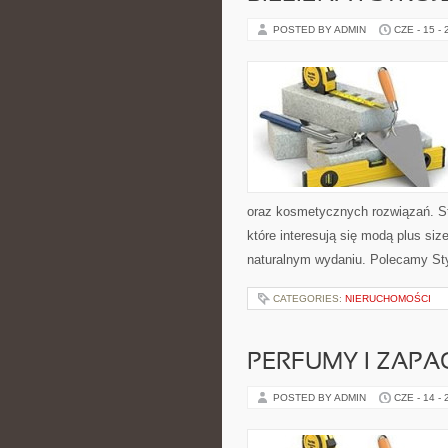
POSTED BY ADMIN
CZE - 15 -
oraz kosmetycznych rozwiązań. St
które interesują się modą plus s
naturalnym wydaniu. Polecamy Sty
CATEGORIES:
NIERUCHOMOŚCI
PERFUMY I ZAPA
POSTED BY ADMIN
CZE - 14 -