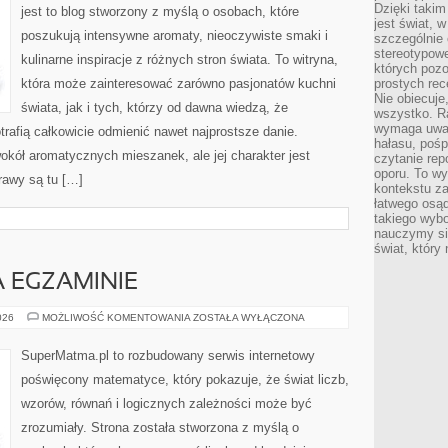
Dzięki takim
jest to blog stworzony z myślą o osobach, które
jest świat, 
poszukują intensywne aromaty, nieoczywiste smaki i
szczególnie
stereotypowe
kulinarne inspiracje z różnych stron świata. To witryna,
których pozo
która może zainteresować zarówno pasjonatów kuchni
prostych rec
Nie obiecuje
świata, jak i tych, którzy od dawna wiedzą, że
wszystko. R
wymaga uwag
rafią całkowicie odmienić nawet najprostsze danie.
hałasu, poś
okół aromatycznych mieszanek, ale jej charakter jest
czytanie rep
oporu. To wy
rawy są tu […]
kontekstu za
łatwego osą
takiego wyb
nauczymy się
świat, który
 EGZAMINIE
MATEMATYKA
026
MOŻLIWOŚĆ KOMENTOWANIA
ZOSTAŁA WYŁĄCZONA
NA
EGZAMINIE
SuperMatma.pl to rozbudowany serwis internetowy
poświęcony matematyce, który pokazuje, że świat liczb,
wzorów, równań i logicznych zależności może być
zrozumiały. Strona została stworzona z myślą o