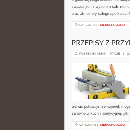
związanych z wyborem sali, menu, 
oraz atmosfery całego spotkania. N
CATEGORIES:
NIERUCHOMOŚCI
PRZEPISY Z PRZ
POSTED BY ADMIN
CZE - 7 - 2
Serwis pokazuje, że koperek mog
zarówno w kuchni tradycyjnej, jak
CATEGORIES:
NIERUCHOMOŚCI