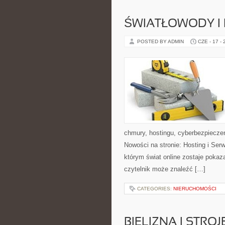
ŚWIATŁOWODY I
POSTED BY ADMIN
CZE - 17 -
chmury, hostingu, cyberbezpiecze
Nowości na stronie: Hosting i Ser
którym świat online zostaje poka
czytelnik może znaleźć […]
CATEGORIES:
NIERUCHOMOŚCI
BIELIZNA I STRO