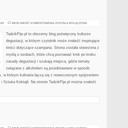
WINA
026
MOŻLIWOŚĆ KOMENTOWANIA
ZOSTAŁA WYŁĄCZONA
I
WINNICE
TadzikPije.pl to obszerny blog poświęcony kulturze
degustacji, w którym czytelnik może znaleźć inspirujące
treści dotyczące szampana. Strona została stworzona z
myślą o osobach, które chcą poznawać krok po kroku
zasady degustacji i szukają miejsca, gdzie tematy
związane z alkoholem są przedstawiane w sposób
k, w którym kulinaria łączą się z nowoczesnym spojrzeniem.
 i Sztuka Koktajli. Na stronie TadzikPije.pl można znaleźć
FOTOGRAFIA