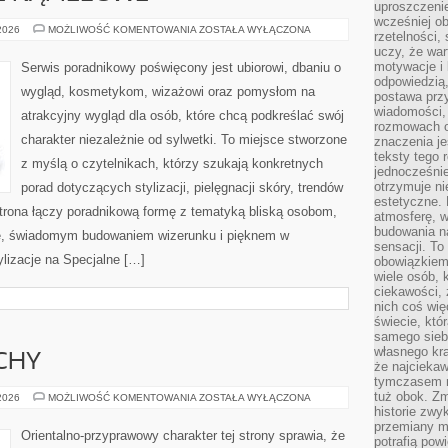
uproszczenie
wcześniej o
BIELIZNA
 2026
MOŻLIWOŚĆ KOMENTOWANIA
ZOSTAŁA WYŁĄCZONA
rzetelności,
I
uczy, że war
STROJE
KĄPIELOWE
motywacje i 
Serwis poradnikowy poświęcony jest ubiorowi, dbaniu o
odpowiedzią,
wygląd, kosmetykom, wizażowi oraz pomysłom na
postawa przy
wiadomości, 
atrakcyjny wygląd dla osób, które chcą podkreślać swój
rozmowach o
charakter niezależnie od sylwetki. To miejsce stworzone
znaczenia je
teksty tego r
z myślą o czytelnikach, którzy szukają konkretnych
jednocześnie
otrzymuje ni
porad dotyczących stylizacji, pielęgnacji skóry, trendów
estetyczne. 
rona łączy poradnikową formę z tematyką bliską osobom,
atmosferę, w
budowania na
ize, świadomym budowaniem wizerunku i pięknem w
sensacji. To 
lizacje na Specjalne […]
obowiązkiem,
wiele osób, 
ciekawości, 
nich coś wię
świecie, któ
samego siebi
własnego kra
CHY
że najciekaw
tymczasem n
tuż obok. Zm
PERFUMY
 2026
MOŻLIWOŚĆ KOMENTOWANIA
ZOSTAŁA WYŁĄCZONA
I
historie zwy
ZAPACHY
przemiany ma
Orientalno-przyprawowy charakter tej strony sprawia, że
potrafią pow