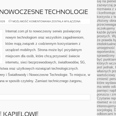
się na pierw
zazwyczaj pr
rozmawia z 
 NOWOCZESNE TECHNOLOGIE
i konfrontuj
korzysta z t
złożony obra
ŚWIATŁOWODY
 2026
MOŻLIWOŚĆ KOMENTOWANIA
ZOSTAŁA WYŁĄCZONA
I
przeciwwaga 
NOWOCZESNE
oczekujemy 
TECHNOLOGIE
Internat.com.pl to nowoczesny serwis poświęcony
każde pytani
prostych. W
nowym technologiom oraz wszystkim zagadnieniom,
że prawda b
które mają związek z codziennym korzystaniem z
intelektualn
umiejętność 
urządzeń mobilnych. Strona może być przydatnym
reporterskie
sprawdzony
miejscem dla osób, które chcą przyswoić świecie
być punktam
internetu, sieci bezprzewodowych, światłowodów, 5G,
których wcze
jest jednak,
ństwa oraz użytkowych rozwiązań technologicznych.
własnych pr
wery i Światłowody i Nowoczesne Technologie. To miejsce, w
wartościowy 
zmienić pers
zana w sposób czytelny. Zamiast technicznego żargonu,
które wydawa
ma wiele odc
pamięci najdł
porusza i zm
Czytanie re
również w co
interesujemy
socjologią. 
JE KĄPIELOWE
odbiorcami t