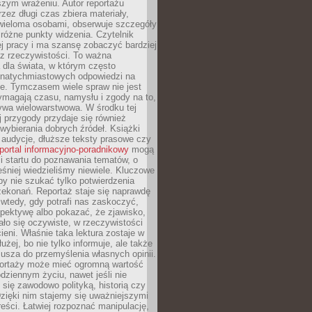
szym wrażeniu. Autor reportażu
zez długi czas zbiera materiały,
wieloma osobami, obserwuje szczegóły
e różne punkty widzenia. Czytelnik
ej pracy i ma szansę zobaczyć bardziej
z rzeczywistości. To ważna
dla świata, w którym często
natychmiastowych odpowiedzi na
e. Tymczasem wiele spraw nie jest
ymagają czasu, namysłu i zgody na to,
ywa wielowarstwowa. W środku tej
ej przygody przydaje się również
wybierania dobrych źródeł. Książki
, audycje, dłuższe teksty prasowe czy
portal informacyjno-poradnikowy
mogą
i startu do poznawania tematów, o
śniej wiedzieliśmy niewiele. Kluczowe
 by nie szukać tylko potwierdzenia
zekonań. Reportaż staje się naprawdę
wtedy, gdy potrafi nas zaskoczyć,
pektywę albo pokazać, że zjawisko,
ło się oczywiste, w rzeczywistości
ieni. Właśnie taka lektura zostaje w
użej, bo nie tylko informuje, ale także
usza do przemyślenia własnych opinii.
portaży może mieć ogromną wartość
dziennym życiu, nawet jeśli nie
 się zawodowo polityką, historią czy
Dzięki nim stajemy się uważniejszymi
reści. Łatwiej rozpoznać manipulację,