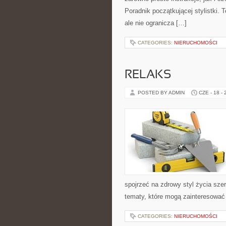
Poradnik początkującej stylistki.
ale nie ogranicza […]
CATEGORIES:
NIERUCHOMOŚCI
RELAKS
POSTED BY ADMIN
CZE - 18 -
spojrzeć na zdrowy styl życia sz
tematy, które mogą zainteresować 
CATEGORIES:
NIERUCHOMOŚCI