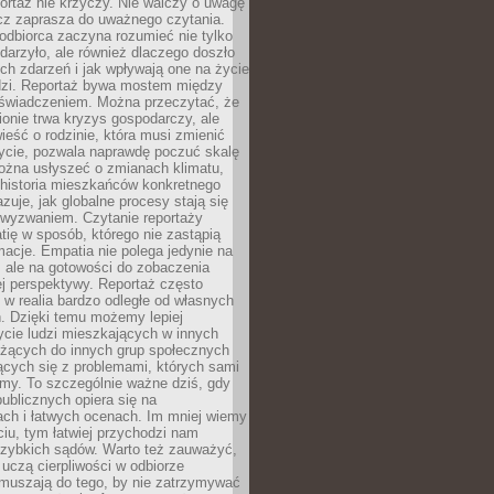
ortaż nie krzyczy. Nie walczy o uwagę
ecz zaprasza do uważnego czytania.
odbiorca zaczyna rozumieć nie tylko
ydarzyło, ale również dlaczego doszło
ch zdarzeń i jak wpływają one na życie
dzi. Reportaż bywa mostem między
oświadczeniem. Można przeczytać, że
ionie trwa kryzys gospodarczy, ale
ieść o rodzinie, która musi zmienić
życie, pozwala naprawdę poczuć skalę
ożna usłyszeć o zmianach klimatu,
 historia mieszkańców konkretnego
zuje, jak globalne procesy stają się
wyzwaniem. Czytanie reportaży
tię w sposób, którego nie zastąpią
rmacje. Empatia nie polega jedynie na
 ale na gotowości do zobaczenia
ej perspektywy. Reportaż często
 w realia bardzo odległe od własnych
. Dzięki temu możemy lepiej
ycie ludzi mieszkających w innych
eżących do innych grup społecznych
ących się z problemami, których sami
śmy. To szczególnie ważne dziś, gdy
publicznych opiera się na
ach i łatwych ocenach. Im mniej wiemy
iu, tym łatwiej przychodzi nam
zybkich sądów. Warto też zauważyć,
 uczą cierpliwości w odbiorze
Zmuszają do tego, by nie zatrzymywać