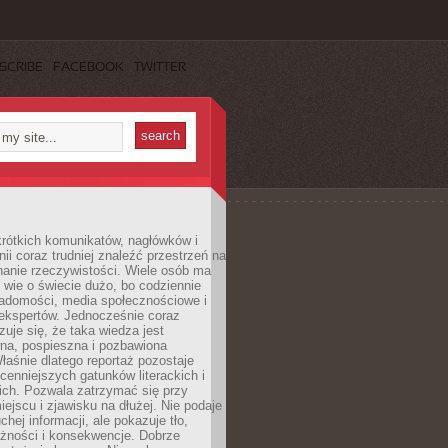
SCRIBE
FACEBOOK
TWITTER
rótkich komunikatów, nagłówków i
nii coraz trudniej znaleźć przestrzeń na
nanie rzeczywistości. Wiele osób ma
 wie o świecie dużo, bo codziennie
iadomości, media społecznościowe i
ekspertów. Jednocześnie coraz
zuje się, że taka wiedza jest
na, pospieszna i pozbawiona
łaśnie dlatego reportaż pozostaje
cenniejszych gatunków literackich i
ich. Pozwala zatrzymać się przy
iejscu i zjawisku na dłużej. Nie podaje
chej informacji, ale pokazuje tło,
eżności i konsekwencje. Dobrze