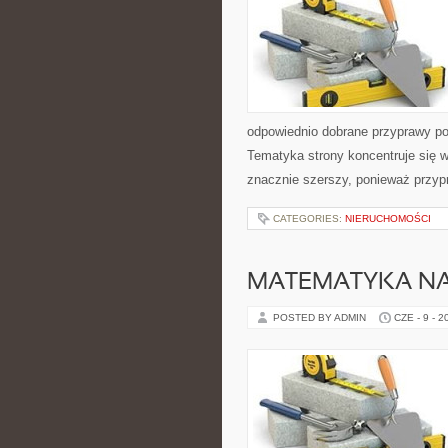
odpowiednio dobrane przyprawy pot
Tematyka strony koncentruje się w
znacznie szerszy, ponieważ przyp
CATEGORIES:
NIERUCHOMOŚCI
MATEMATYKA NA
POSTED BY ADMIN
CZE - 9 - 2