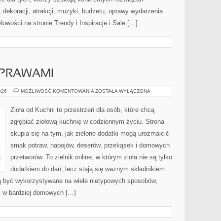
dekoracji, atrakcji, muzyki, budżetu, oprawy wydarzenia
owości na stronie Trendy i Inspiracje i Sale […]
YPRAWAMI
PRZEPISY
026
MOŻLIWOŚĆ KOMENTOWANIA
ZOSTAŁA WYŁĄCZONA
Z
PRZYPRAWAMI
Zioła od Kuchni to przestrzeń dla osób, które chcą
zgłębiać ziołową kuchnię w codziennym życiu. Strona
skupia się na tym, jak zielone dodatki mogą urozmaicić
smak potraw, napojów, deserów, przekąsek i domowych
przetworów. To zielnik online, w którym zioła nie są tylko
dodatkiem do dań, lecz stają się ważnym składnikiem.
ą być wykorzystywane na wiele nietypowych sposobów,
 i w bardziej domowych […]