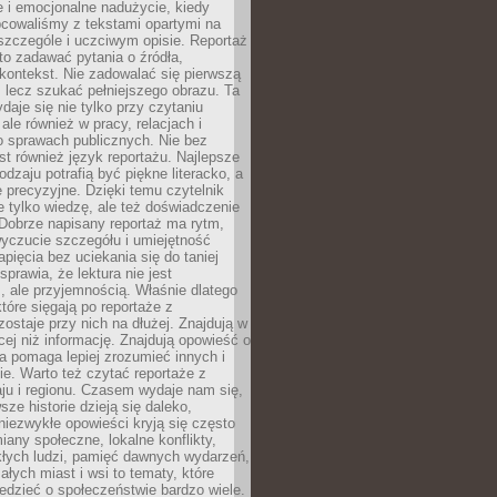
 i emocjonalne nadużycie, kiedy
bcowaliśmy z tekstami opartymi na
 szczególe i uczciwym opisie. Reportaż
to zadawać pytania o źródła,
kontekst. Nie zadowalać się pierwszą
 lecz szukać pełniejszego obrazu. Ta
daje się nie tylko przy czytaniu
ale również w pracy, relacjach i
 sprawach publicznych. Nie bez
st również język reportażu. Najlepsze
odzaju potrafią być piękne literacko, a
 precyzyjne. Dzięki temu czytelnik
e tylko wiedzę, ale też doświadczenie
Dobrze napisany reportaż ma rytm,
yczucie szczegółu i umiejętność
pięcia bez uciekania się do taniej
sprawia, że lektura nie jest
 ale przyjemnością. Właśnie dlatego
które sięgają po reportaże z
zostaje przy nich na dłużej. Znajdują w
cej niż informację. Znajdują opowieść o
ra pomaga lepiej zrozumieć innych i
e. Warto też czytać reportaże z
ju i regionu. Czasem wydaje nam się,
sze historie dzieją się daleko,
iezwykłe opowieści kryją się często
iany społeczne, lokalne konflikty,
kłych ludzi, pamięć dawnych wydarzeń,
łych miast i wsi to tematy, które
iedzieć o społeczeństwie bardzo wiele.