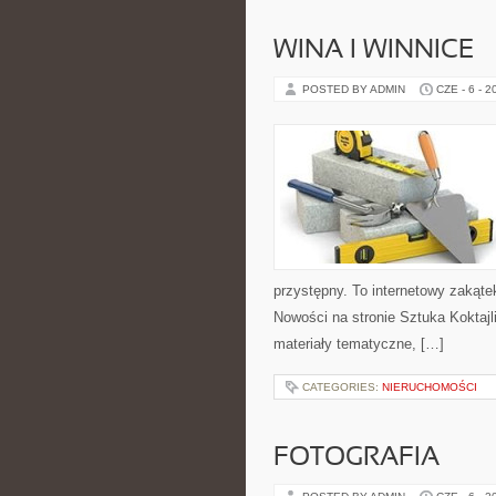
WINA I WINNICE
POSTED BY ADMIN
CZE - 6 - 2
przystępny. To internetowy zakąte
Nowości na stronie Sztuka Koktajli
materiały tematyczne, […]
CATEGORIES:
NIERUCHOMOŚCI
FOTOGRAFIA