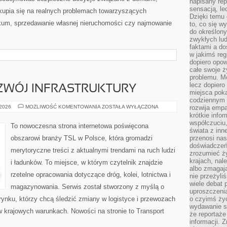
napisany rep
sensacją, l
skupia się na realnych problemach towarzyszących
Dzięki temu 
kum, sprzedawanie własnej nieruchomości czy najmowanie
to, co się w
do określony
zwykłych lu
faktami a d
w jakimś reg
dopiero opow
całe swoje 
problemu. M
lecz dopiero
OZWÓJ INFRASTRUKTURY
miejsca poka
codziennym 
INWESTYCJE
 2026
MOŻLIWOŚĆ KOMENTOWANIA
ZOSTAŁA WYŁĄCZONA
rozwija empa
I
krótkie info
ROZWÓJ
współczuciu,
INFRASTRUKTURY
To nowoczesna strona internetowa poświęcona
świata z inn
obszarowi branży TSL w Polsce, która gromadzi
przenosi nas
doświadczeń
merytoryczne treści z aktualnymi trendami na ruch ludzi
zrozumieć ż
krajach, nal
i ładunków. To miejsce, w którym czytelnik znajdzie
albo zmagaj
rzetelne opracowania dotyczące dróg, kolei, lotnictwa i
nie przeżyli
wiele debat 
magazynowania. Serwis został stworzony z myślą o
uproszczeni
ynku, którzy chcą śledzić zmiany w logistyce i przewozach
o czyimś życ
wydawanie s
w krajowych warunkach. Nowości na stronie to Transport
że reportaże
informacji. 