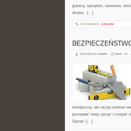
granicą, sprzętem, serwisem, test
drodze. […]
CATEGORIES:
JUDAIZM
BEZPIECZEŃSTW
POSTED BY ADMIN
MAR - 22 -
tematyczny, ale raczej centrum wi
poznawać nowy sprzęt i czerpać r
Sprzęt i […]