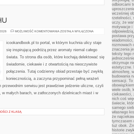
odbiorcami t
uproszczenie
wcześniej o
rzetelności,
HU
uczy, że war
motywacje i 
odpowiedzią,
JEDZENIE
 2026
MOŻLIWOŚĆ KOMENTOWANIA
ZOSTAŁA WYŁĄCZONA
W
postawa przy
RUCHU
wiadomości, 
icookandbook.pl to portal, w którym kuchnia ulicy staje
rozmowach o
znaczenia je
się inspirującą podróżą przez aromaty niemal całego
teksty tego r
świata. To strona dla osób, które kochają delektować się
jednocześnie
otrzymuje ni
świadomie, ciekawie i z otwartością na nieoczywiste
estetyczne. 
połączenia. Tutaj codzienny obiad przestaje być zwykłą
atmosferę, w
budowania na
koniecznością, a zaczyna przypominać pełną wrażeń
sensacji. To 
obowiązkiem,
przewodnim serwisu jest prawdziwe jedzenie uliczne, czyli
wiele osób, 
h, w małych barach, w zatłoczonych dzielnicach miast i w
ciekawości, 
nich coś wię
świecie, któ
samego siebi
własnego kra
OŚCI Z KLASĄ
że najciekaw
tymczasem n
tuż obok. Zm
historie zwy