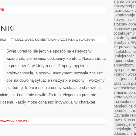
się na pierw
zazwyczaj pr
OWE
rozmawia z 
i konfrontuj
korzysta z t
złożony obra
NIKI
przeciwwaga 
oczekujemy 
każde pytani
MODOWE
 2026
MOŻLIWOŚĆ KOMENTOWANIA
ZOSTAŁA WYŁĄCZONA
prostych. W
PORADNIKI
że prawda b
Świat ubrań to nie jedynie sposób na estetyczny
intelektualn
umiejętność 
wizerunek, ale również codzienny komfort. Nasza strona
reporterskie
sprawdzony
to przestrzeń, w którym odzież spotykają się z
być punktam
praktycznością, a szeroki asortyment pozwala znaleźć
których wcze
jest jednak,
coś na dowolną sytuację i wszystkie sezony. Tworzymy
własnych pr
platformę, które inspiruje osoby szukające stylowych
wartościowy 
zmienić pers
ie, jak i na letnie chwile. To tutaj elegancka prostota
które wydawa
ma wiele odc
ki czemu każdy może odnaleźć indywidualny charakter
pamięci najdł
porusza i zm
Czytanie re
również w co
NOWAŻONY ROZWÓJ
interesujemy
socjologią. 
odbiorcami t