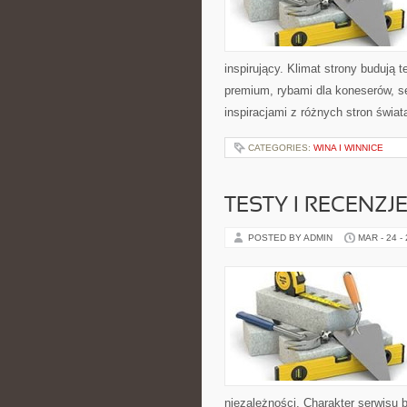
inspirujący. Klimat strony budują
premium, rybami dla koneserów, s
inspiracjami z różnych stron świat
CATEGORIES:
WINA I WINNICE
TESTY I RECENZJ
POSTED BY ADMIN
MAR - 24 -
niezależności. Charakter serwisu 