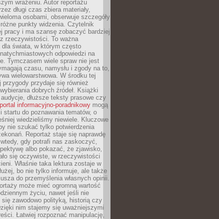
szym wrażeniu. Autor reportażu
zez długi czas zbiera materiały,
wieloma osobami, obserwuje szczegóły
e różne punkty widzenia. Czytelnik
ej pracy i ma szansę zobaczyć bardziej
z rzeczywistości. To ważna
dla świata, w którym często
natychmiastowych odpowiedzi na
e. Tymczasem wiele spraw nie jest
ymagają czasu, namysłu i zgody na to,
ywa wielowarstwowa. W środku tej
ej przygody przydaje się również
wybierania dobrych źródeł. Książki
, audycje, dłuższe teksty prasowe czy
portal informacyjno-poradnikowy
mogą
i startu do poznawania tematów, o
śniej wiedzieliśmy niewiele. Kluczowe
 by nie szukać tylko potwierdzenia
zekonań. Reportaż staje się naprawdę
wtedy, gdy potrafi nas zaskoczyć,
pektywę albo pokazać, że zjawisko,
ło się oczywiste, w rzeczywistości
ieni. Właśnie taka lektura zostaje w
użej, bo nie tylko informuje, ale także
usza do przemyślenia własnych opinii.
portaży może mieć ogromną wartość
dziennym życiu, nawet jeśli nie
 się zawodowo polityką, historią czy
Dzięki nim stajemy się uważniejszymi
reści. Łatwiej rozpoznać manipulację,