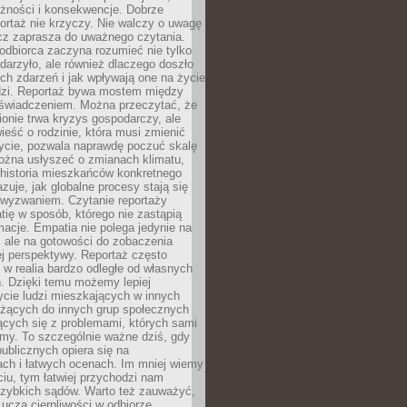
eżności i konsekwencje. Dobrze
ortaż nie krzyczy. Nie walczy o uwagę
ecz zaprasza do uważnego czytania.
odbiorca zaczyna rozumieć nie tylko
ydarzyło, ale również dlaczego doszło
ch zdarzeń i jak wpływają one na życie
dzi. Reportaż bywa mostem między
oświadczeniem. Można przeczytać, że
ionie trwa kryzys gospodarczy, ale
ieść o rodzinie, która musi zmienić
życie, pozwala naprawdę poczuć skalę
ożna usłyszeć o zmianach klimatu,
 historia mieszkańców konkretnego
zuje, jak globalne procesy stają się
wyzwaniem. Czytanie reportaży
tię w sposób, którego nie zastąpią
rmacje. Empatia nie polega jedynie na
 ale na gotowości do zobaczenia
ej perspektywy. Reportaż często
 w realia bardzo odległe od własnych
. Dzięki temu możemy lepiej
ycie ludzi mieszkających w innych
eżących do innych grup społecznych
ących się z problemami, których sami
śmy. To szczególnie ważne dziś, gdy
publicznych opiera się na
ach i łatwych ocenach. Im mniej wiemy
iu, tym łatwiej przychodzi nam
zybkich sądów. Warto też zauważyć,
 uczą cierpliwości w odbiorze