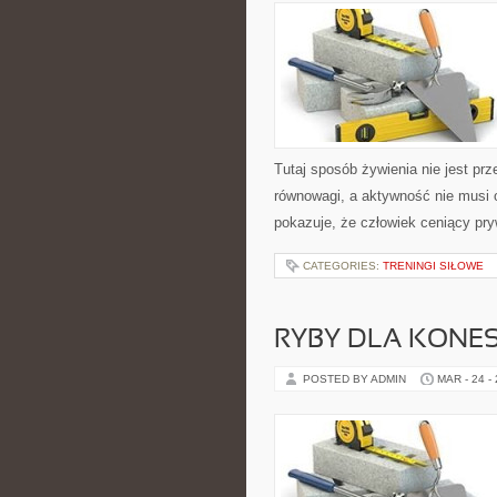
Tutaj sposób żywienia nie jest prz
równowagi, a aktywność nie musi o
pokazuje, że człowiek ceniący pr
CATEGORIES:
TRENINGI SIŁOWE
RYBY DLA KONE
POSTED BY ADMIN
MAR - 24 -