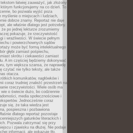
 tekstom łatwiej zauważyć, jak złożony
w którym funkcjonujemy na co dzień. To
 cenne, bo pozwala wyjść poza
 myślenie o miejscach i ludziach,
rnie dobrze znamy. Reportaż nie daje
ept, ale właśnie dlatego jest potrzebny.
, że po jednej lekturze zrozumiemy
aczej pokazuje, że rzeczywistość
i i wrażliwości. W świecie pełnym
piechu i powierzchownych sądów
ortaży może być formą intelektualnego
bór głębi zamiast pośpiechu,
miast skrótu i ciekawości zamiast
du. A im częściej będziemy dokonywać
oru, tym większa szansa, że naprawdę
 czytać nie tylko teksty, ale także
 nas otacza.
rótkich komunikatów, nagłówków i
nii coraz trudniej znaleźć przestrzeń na
nanie rzeczywistości. Wiele osób ma
 wie o świecie dużo, bo codziennie
iadomości, media społecznościowe i
ekspertów. Jednocześnie coraz
zuje się, że taka wiedza jest
na, pospieszna i pozbawiona
łaśnie dlatego reportaż pozostaje
cenniejszych gatunków literackich i
ich. Pozwala zatrzymać się przy
iejscu i zjawisku na dłużej. Nie podaje
chej informacji, ale pokazuje tło,