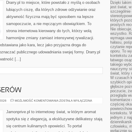
Drarry.pl to miejsce, które powstało z myślą o osobach
Dzięki takim
jest świat, 
lubiących ciszę, dla których zdrowe odżywianie oraz
szczególnie
stereotypowe
aktywność fizyczna mają być sposobem na lepsze
których pozo
samopoczucie, a nie męczącym obowiązkiem. To
prostych rec
Nie obiecuje
strona internetowa kierowany do tych, którzy wolą
wszystko. R
harmonijne zmiany zamiast intensywnej rywalizacji.
wymaga uwag
hałasu, poś
edstawiana jako kara, lecz jako przyjazna droga do
czytanie rep
oporu. To wy
znaczać publicznego udowadniania swojej formy. Drarry.pl
kontekstu za
ywatność […]
łatwego osą
takiego wyb
nauczymy się
świat, który
W czasach k
szybkich opi
głębsze poz
SERÓW
poczucie, że
przegląda w
komentarze 
RYBY
 2026
MOŻLIWOŚĆ KOMENTOWANIA
ZOSTAŁA WYŁĄCZONA
DLA
częściej oka
KONESERÓW
powierzchow
Jamonprive.pl to internetowy świat, w którym aromat
kontekstu. W
jednym z naj
spotyka się z elegancją, a ekskluzywne delikatesy stają
dziennikarsk
się centrum kulinarnych opowieści. To portal
człowieku, m
wyłącznie su