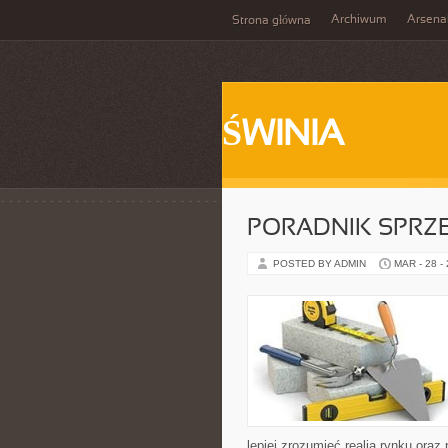
Archiwum
Arsena
Strona główna
ŚWINIA
PORADNIK SPRZ
POSTED BY ADMIN
MAR - 28 -
lepiej zrozumieć realia rynku or