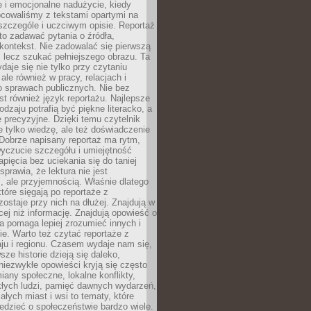
 i emocjonalne nadużycie, kiedy
bcowaliśmy z tekstami opartymi na
 szczególe i uczciwym opisie. Reportaż
to zadawać pytania o źródła,
kontekst. Nie zadowalać się pierwszą
 lecz szukać pełniejszego obrazu. Ta
daje się nie tylko przy czytaniu
ale również w pracy, relacjach i
 sprawach publicznych. Nie bez
st również język reportażu. Najlepsze
odzaju potrafią być piękne literacko, a
 precyzyjne. Dzięki temu czytelnik
e tylko wiedzę, ale też doświadczenie
Dobrze napisany reportaż ma rytm,
yczucie szczegółu i umiejętność
pięcia bez uciekania się do taniej
sprawia, że lektura nie jest
 ale przyjemnością. Właśnie dlatego
które sięgają po reportaże z
zostaje przy nich na dłużej. Znajdują w
cej niż informację. Znajdują opowieść o
ra pomaga lepiej zrozumieć innych i
e. Warto też czytać reportaże z
ju i regionu. Czasem wydaje nam się,
sze historie dzieją się daleko,
iezwykłe opowieści kryją się często
iany społeczne, lokalne konflikty,
kłych ludzi, pamięć dawnych wydarzeń,
łych miast i wsi to tematy, które
iedzieć o społeczeństwie bardzo wiele.