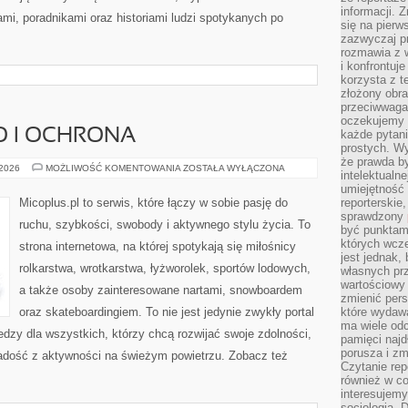
informacji. 
ami, poradnikami oraz historiami ludzi spotykanych po
się na pierw
zazwyczaj pr
rozmawia z 
i konfrontuj
korzysta z t
złożony obra
przeciwwaga 
oczekujemy 
O I OCHRONA
każde pytani
prostych. W
że prawda b
BEZPIECZEŃSTWO
 2026
MOŻLIWOŚĆ KOMENTOWANIA
ZOSTAŁA WYŁĄCZONA
intelektualn
I
OCHRONA
umiejętność 
Micoplus.pl to serwis, które łączy w sobie pasję do
reporterskie
sprawdzony
ruchu, szybkości, swobody i aktywnego stylu życia. To
być punktam
których wcze
strona internetowa, na której spotykają się miłośnicy
jest jednak,
rolkarstwa, wrotkarstwa, łyżworolek, sportów lodowych,
własnych pr
wartościowy 
a także osoby zainteresowane nartami, snowboardem
zmienić pers
oraz skateboardingiem. To nie jest jedynie zwykły portal
które wydawa
ma wiele odc
edzy dla wszystkich, którzy chcą rozwijać swoje zdolności,
pamięci najdł
porusza i zm
adość z aktywności na świeżym powietrzu. Zobacz też
Czytanie re
również w co
interesujemy
socjologią. 