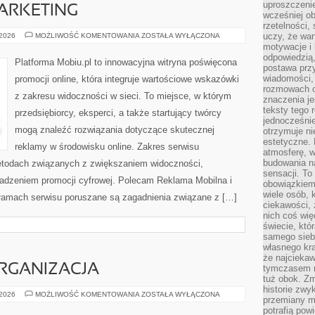
uproszczenie
ARKETING
wcześniej o
rzetelności,
SOCIAL
uczy, że war
 2026
MOŻLIWOŚĆ KOMENTOWANIA
ZOSTAŁA WYŁĄCZONA
MEDIA
motywacje i 
MARKETING
odpowiedzią,
Platforma Mobiu.pl to innowacyjna witryna poświęcona
postawa przy
wiadomości, 
promocji online, która integruje wartościowe wskazówki
rozmowach o
z zakresu widoczności w sieci. To miejsce, w którym
znaczenia je
teksty tego r
przedsiębiorcy, eksperci, a także startujący twórcy
jednocześnie
mogą znaleźć rozwiązania dotyczące skutecznej
otrzymuje ni
estetyczne. 
reklamy w środowisku online. Zakres serwisu
atmosferę, w
budowania na
metodach związanych z zwiększaniem widoczności,
sensacji. To 
adzeniem promocji cyfrowej. Polecam Reklama Mobilna i
obowiązkiem,
wiele osób, 
łamach serwisu poruszane są zagadnienia związane z […]
ciekawości, 
nich coś wię
świecie, któ
samego siebi
własnego kra
że najciekaw
RGANIZACJA
tymczasem n
tuż obok. Zm
historie zwy
PLANOWANIE
 2026
MOŻLIWOŚĆ KOMENTOWANIA
ZOSTAŁA WYŁĄCZONA
przemiany ma
I
ORGANIZACJA
potrafią pow