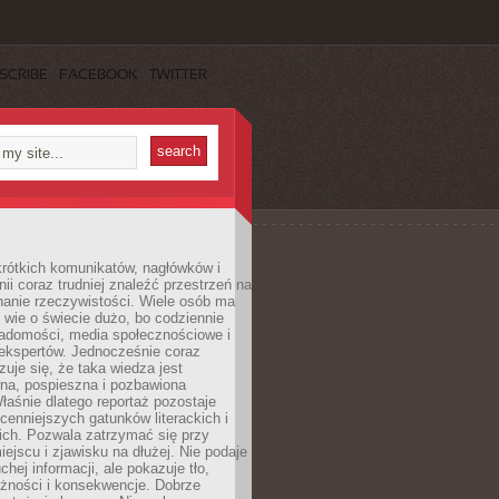
SCRIBE
FACEBOOK
TWITTER
rótkich komunikatów, nagłówków i
nii coraz trudniej znaleźć przestrzeń na
nanie rzeczywistości. Wiele osób ma
 wie o świecie dużo, bo codziennie
iadomości, media społecznościowe i
ekspertów. Jednocześnie coraz
zuje się, że taka wiedza jest
na, pospieszna i pozbawiona
łaśnie dlatego reportaż pozostaje
cenniejszych gatunków literackich i
ich. Pozwala zatrzymać się przy
iejscu i zjawisku na dłużej. Nie podaje
chej informacji, ale pokazuje tło,
eżności i konsekwencje. Dobrze