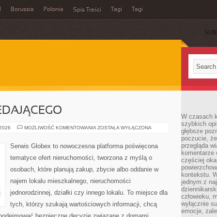
l
Borussia
Polonia
Tagi
Tagi
Spis Treści
SUB
EDAJĄCEGO
W czasach k
szybkich opi
PORADNIK
 2026
MOŻLIWOŚĆ KOMENTOWANIA
ZOSTAŁA WYŁĄCZONA
głębsze poz
SPRZEDAJĄCEGO
poczucie, że
przegląda w
Serwis Globex to nowoczesna platforma poświęcona
komentarze 
tematyce ofert nieruchomości, tworzona z myślą o
częściej oka
powierzchow
osobach, które planują zakup, zbycie albo oddanie w
kontekstu. W
najem lokalu mieszkalnego, nieruchomości
jednym z naj
dziennikarsk
jednorodzinnej, działki czy innego lokalu. To miejsce dla
człowieku, m
wyłącznie su
tych, którzy szukają wartościowych informacji, chcą
emocje, zal
az podejmować bezpieczne decyzje związane z domami,