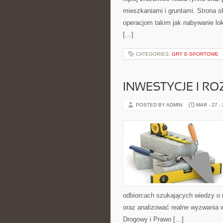
mieszkaniami i gruntami. Strona 
operacjom takim jak nabywanie lo
[…]
CATEGORIES:
GRY E-SPORTOWE
INWESTYCJE I R
POSTED BY ADMIN
MAR - 27 -
odbiorcach szukających wiedzy o r
oraz analizować realne wyzwania 
Drogowy i Prawo […]