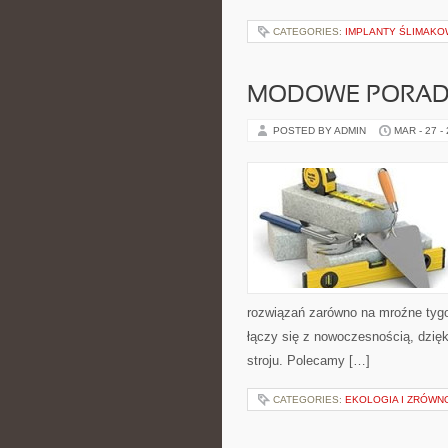
CATEGORIES:
IMPLANTY ŚLIMAK
MODOWE PORAD
POSTED BY ADMIN
MAR - 27 -
rozwiązań zarówno na mroźne tygodn
łączy się z nowoczesnością, dzię
stroju. Polecamy […]
CATEGORIES:
EKOLOGIA I ZRÓW