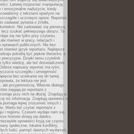
reści. Łatwiej rozpoznać manipulację,
 i emocjonalne nadużycie, kiedy
bcowaliśmy z tekstami opartymi na
 szczególe i uczciwym opisie. Reportaż
to zadawać pytania o źródła,
kontekst. Nie zadowalać się pierwszą
 lecz szukać pełniejszego obrazu. Ta
daje się nie tylko przy czytaniu
ale również w pracy, relacjach i
 sprawach publicznych. Nie bez
st również język reportażu. Najlepsze
odzaju potrafią być piękne literacko, a
 precyzyjne. Dzięki temu czytelnik
e tylko wiedzę, ale też doświadczenie
Dobrze napisany reportaż ma rytm,
yczucie szczegółu i umiejętność
pięcia bez uciekania się do taniej
sprawia, że lektura nie jest
 ale przyjemnością. Właśnie dlatego
które sięgają po reportaże z
zostaje przy nich na dłużej. Znajdują w
cej niż informację. Znajdują opowieść o
ra pomaga lepiej zrozumieć innych i
e. Warto też czytać reportaże z
ju i regionu. Czasem wydaje nam się,
sze historie dzieją się daleko,
iezwykłe opowieści kryją się często
iany społeczne, lokalne konflikty,
kłych ludzi, pamięć dawnych wydarzeń,