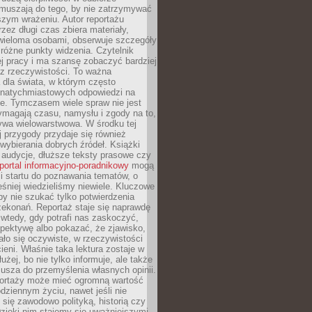
Zmuszają do tego, by nie zatrzymywać
szym wrażeniu. Autor reportażu
zez długi czas zbiera materiały,
wieloma osobami, obserwuje szczegóły
e różne punkty widzenia. Czytelnik
ej pracy i ma szansę zobaczyć bardziej
z rzeczywistości. To ważna
dla świata, w którym często
natychmiastowych odpowiedzi na
e. Tymczasem wiele spraw nie jest
ymagają czasu, namysłu i zgody na to,
ywa wielowarstwowa. W środku tej
ej przygody przydaje się również
wybierania dobrych źródeł. Książki
, audycje, dłuższe teksty prasowe czy
portal informacyjno-poradnikowy
mogą
i startu do poznawania tematów, o
śniej wiedzieliśmy niewiele. Kluczowe
 by nie szukać tylko potwierdzenia
zekonań. Reportaż staje się naprawdę
wtedy, gdy potrafi nas zaskoczyć,
pektywę albo pokazać, że zjawisko,
ło się oczywiste, w rzeczywistości
ieni. Właśnie taka lektura zostaje w
użej, bo nie tylko informuje, ale także
usza do przemyślenia własnych opinii.
portaży może mieć ogromną wartość
dziennym życiu, nawet jeśli nie
 się zawodowo polityką, historią czy
Dzięki nim stajemy się uważniejszymi