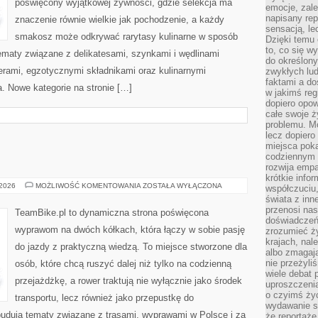
poświęcony wyjątkowej żywności, gdzie selekcja ma
emocje, zal
napisany rep
znaczenie równie wielkie jak pochodzenie, a każdy
sensacją, l
smakosz może odkrywać rarytasy kulinarne w sposób
Dzięki temu 
to, co się w
 tematy związane z delikatesami, szynkami i wędlinami
do określony
erami, egzotycznymi składnikami oraz kulinarnymi
zwykłych lu
faktami a d
a. Nowe kategorie na stronie […]
w jakimś reg
dopiero opow
całe swoje 
problemu. M
lecz dopiero
miejsca poka
codziennym 
E
rozwija empa
krótkie info
TESTY
 2026
MOŻLIWOŚĆ KOMENTOWANIA
ZOSTAŁA WYŁĄCZONA
współczuciu,
I
świata z inn
RECENZJE
przenosi nas
TeamBike.pl to dynamiczna strona poświęcona
doświadczeń
wyprawom na dwóch kółkach, która łączy w sobie pasję
zrozumieć ż
krajach, nal
do jazdy z praktyczną wiedzą. To miejsce stworzone dla
albo zmagaj
nie przeżyli
osób, które chcą ruszyć dalej niż tylko na codzienną
wiele debat 
przejażdżkę, a rower traktują nie wyłącznie jako środek
uproszczeni
o czyimś życ
transportu, lecz również jako przepustkę do
wydawanie s
budują tematy związane z trasami, wyprawami w Polsce i za
że reportaże