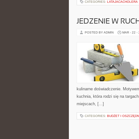
CATEGORIES:
LATAJACACHOLERA
JEDZENIE W RUC
POSTED BY ADMIN
MAR - 22 -
kulinarne doświadczenie. Motywem 
kuchnia, która rodzi się na targac
miejscach, […]
CATEGORIES:
BUDŻET I OSZCZĘDN