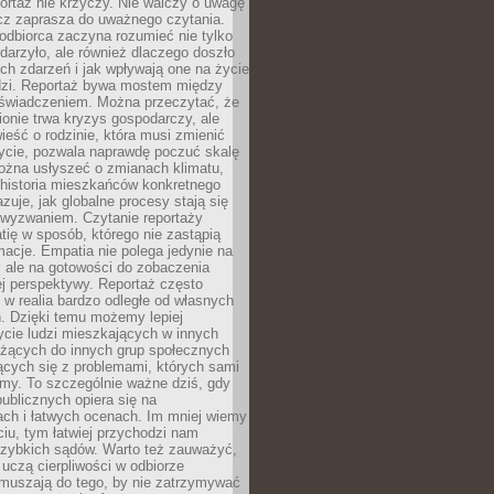
ortaż nie krzyczy. Nie walczy o uwagę
ecz zaprasza do uważnego czytania.
odbiorca zaczyna rozumieć nie tylko
ydarzyło, ale również dlaczego doszło
ch zdarzeń i jak wpływają one na życie
dzi. Reportaż bywa mostem między
oświadczeniem. Można przeczytać, że
ionie trwa kryzys gospodarczy, ale
ieść o rodzinie, która musi zmienić
życie, pozwala naprawdę poczuć skalę
ożna usłyszeć o zmianach klimatu,
 historia mieszkańców konkretnego
zuje, jak globalne procesy stają się
wyzwaniem. Czytanie reportaży
tię w sposób, którego nie zastąpią
rmacje. Empatia nie polega jedynie na
 ale na gotowości do zobaczenia
ej perspektywy. Reportaż często
 w realia bardzo odległe od własnych
. Dzięki temu możemy lepiej
ycie ludzi mieszkających w innych
eżących do innych grup społecznych
ących się z problemami, których sami
śmy. To szczególnie ważne dziś, gdy
publicznych opiera się na
ach i łatwych ocenach. Im mniej wiemy
iu, tym łatwiej przychodzi nam
zybkich sądów. Warto też zauważyć,
 uczą cierpliwości w odbiorze
Zmuszają do tego, by nie zatrzymywać