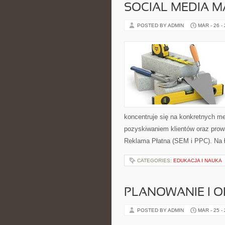
SOCIAL MEDIA M
POSTED BY ADMIN
MAR - 26 -
koncentruje się na konkretnych 
pozyskiwaniem klientów oraz prow
Reklama Płatna (SEM i PPC). Na 
CATEGORIES:
EDUKACJA I NAUKA
PLANOWANIE I O
POSTED BY ADMIN
MAR - 25 -