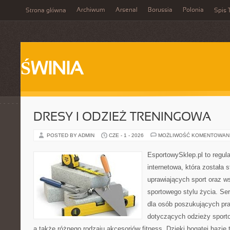
Archiwum
Arsenal
Borussia
Polonia
Strona główna
Spis 
ŚWINIA
DRESY I ODZIEŻ TRENINGOWA
POSTED BY ADMIN
CZE - 1 - 2026
MOŻLIWOŚĆ KOMENTOWAN
EsportowySklep.pl to regula
internetowa, która została
uprawiających sport oraz w
sportowego stylu życia. Se
dla osób poszukujących p
dotyczących odzieży sporto
a także różnego rodzaju akcesoriów fitness. Dzięki bogatej bazie