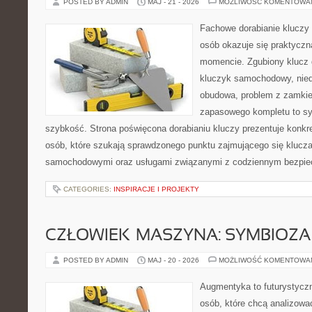
POSTED BY ADMIN
MAJ - 21 - 2026
MOŻLIWOŚĆ KOMENTOWA
Fachowe dorabianie kluczy t
osób okazuje się praktycz
momencie. Zgubiony klucz 
kluczyk samochodowy, niedz
obudowa, problem z zamkie
zapasowego kompletu to syt
szybkość. Strona poświęcona dorabianiu kluczy prezentuje konkre
osób, które szukają sprawdzonego punktu zajmującego się klucz
samochodowymi oraz usługami związanymi z codziennym bezpie
CATEGORIES:
INSPIRACJE I PROJEKTY
CZŁOWIEK–MASZYNA: SYMBIOZA
POSTED BY ADMIN
MAJ - 20 - 2026
MOŻLIWOŚĆ KOMENTOWA
Augmentyka to futurystyczn
osób, które chcą analizować