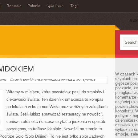
l
Borussia
Polonia
Tagi
Spis Treści
SUB
WIDOKIEM
W czasach k
szybkich opi
RESTAURACJE
2026
MOŻLIWOŚĆ KOMENTOWANIA
ZOSTAŁA WYŁĄCZONA
głębsze poz
Z
WIDOKIEM
poczucie, że
Witamy w miejscu, które powstało z pasji do smaków i
przegląda w
komentarze 
ciekawości świata. Ten dziennik smakosza to kompas
częściej oka
powierzchow
po lokalach w kraju nad Wisłą oraz w różnych zakątkach
kontekstu. W
świata. Jeśli lubisz sprawdzać restauracyjne nowości,
jednym z naj
dziennikarsk
cenisz rzetelność i chcesz czytać o jedzeniu w sposób
człowieku, m
przystępny, to trafiasz idealnie. Nowości na stronie to
wyłącznie su
emocje, zal
Podróże Solo (Solo Dining). To nie jest tylko zbiór „ładnych