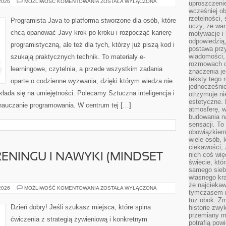
ALGORYTMY
 2026
MOŻLIWOŚĆ KOMENTOWANIA
ZOSTAŁA WYŁĄCZONA
uproszczenie
I
wcześniej o
STRUKTURY
DANYCH
rzetelności,
Programista Java to platforma stworzone dla osób, które
uczy, że war
chcą opanować Javy krok po kroku i rozpocząć karierę
motywacje i 
odpowiedzią,
programistyczną, ale też dla tych, którzy już piszą kod i
postawa przy
wiadomości, 
szukają praktycznych technik. To materiały e-
rozmowach o
learningowe, czytelnia, a przede wszystkim zadania
znaczenia je
teksty tego r
oparte o codzienne wyzwania, dzięki którym wiedza nie
jednocześnie
zekłada się na umiejętności. Polecamy Sztuczna inteligencja i
otrzymuje ni
estetyczne. 
nauczanie programowania. W centrum tej […]
atmosferę, w
budowania na
sensacji. To 
obowiązkiem,
wiele osób, 
ciekawości, 
nich coś wię
ENINGU I NAWYKI (MINDSET
świecie, któ
samego siebi
własnego kra
że najciekaw
PSYCHOLOGIA
 2026
MOŻLIWOŚĆ KOMENTOWANIA
ZOSTAŁA WYŁĄCZONA
tymczasem n
TRENINGU
I
tuż obok. Zm
NAWYKI
Dzień dobry! Jeśli szukasz miejsca, które spina
historie zwy
(MINDSET
przemiany ma
SPORTOWY)
ćwiczenia z strategią żywieniową i konkretnym
potrafią pow