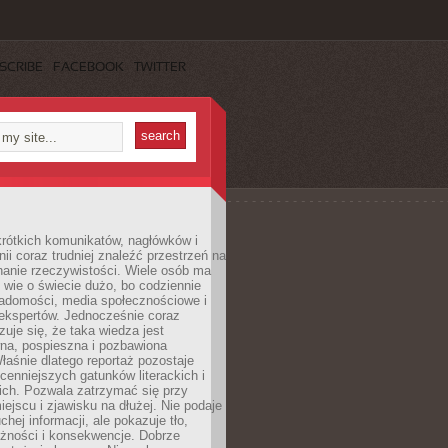
SCRIBE
FACEBOOK
TWITTER
rótkich komunikatów, nagłówków i
nii coraz trudniej znaleźć przestrzeń na
nanie rzeczywistości. Wiele osób ma
 wie o świecie dużo, bo codziennie
iadomości, media społecznościowe i
ekspertów. Jednocześnie coraz
zuje się, że taka wiedza jest
na, pospieszna i pozbawiona
łaśnie dlatego reportaż pozostaje
cenniejszych gatunków literackich i
ich. Pozwala zatrzymać się przy
iejscu i zjawisku na dłużej. Nie podaje
chej informacji, ale pokazuje tło,
eżności i konsekwencje. Dobrze