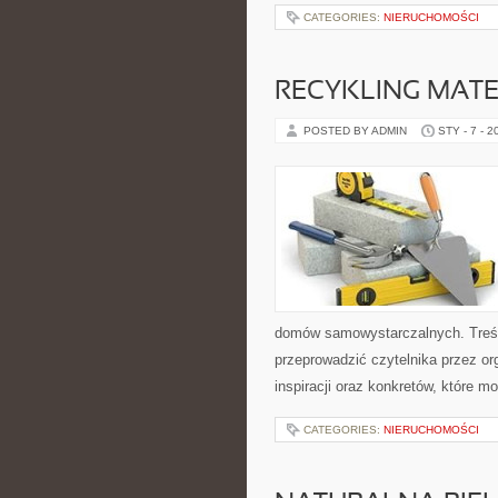
CATEGORIES:
NIERUCHOMOŚCI
RECYKLING MAT
POSTED BY ADMIN
STY - 7 - 2
domów samowystarczalnych. Treśc
przeprowadzić czytelnika przez or
inspiracji oraz konkretów, które 
CATEGORIES:
NIERUCHOMOŚCI