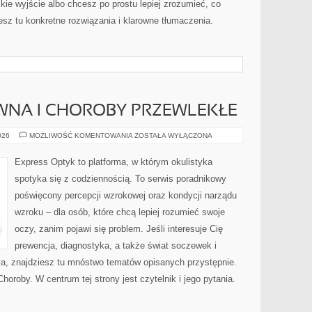
kie wyjście albo chcesz po prostu lepiej zrozumieć, co
iesz tu konkretne rozwiązania i klarowne tłumaczenia.
WNA I CHOROBY PRZEWLEKŁE
OPIEKA
026
MOŻLIWOŚĆ KOMENTOWANIA
ZOSTAŁA WYŁĄCZONA
PALIATYWNA
I
CHOROBY
Express Optyk to platforma, w którym okulistyka
PRZEWLEKŁE
spotyka się z codziennością. To serwis poradnikowy
poświęcony percepcji wzrokowej oraz kondycji narządu
wzroku – dla osób, które chcą lepiej rozumieć swoje
oczy, zanim pojawi się problem. Jeśli interesuje Cię
prewencja, diagnostyka, a także świat soczewek i
ia, znajdziesz tu mnóstwo tematów opisanych przystępnie.
horoby. W centrum tej strony jest czytelnik i jego pytania.