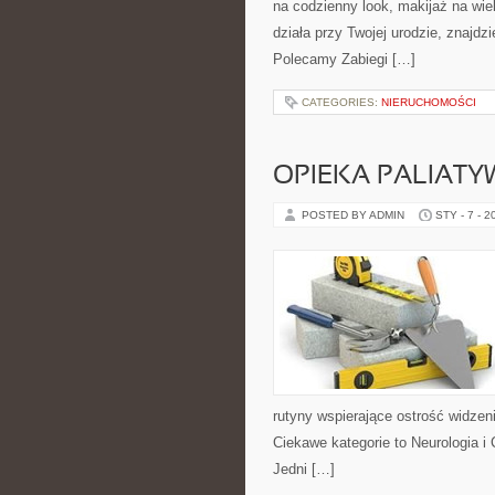
na codzienny look, makijaż na wiel
działa przy Twojej urodzie, znajdz
Polecamy Zabiegi […]
CATEGORIES:
NIERUCHOMOŚCI
OPIEKA PALIATY
POSTED BY ADMIN
STY - 7 - 2
rutyny wspierające ostrość widzen
Ciekawe kategorie to Neurologia i C
Jedni […]