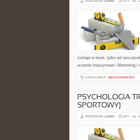
POSTED BY ADMIN
STY - 10 -
zostaje w teorii, tylko od razu pr
uczenie maszynowe i Mentoring i 
CATEGORIES:
NIERUCHOMOŚCI
PSYCHOLOGIA TR
SPORTOWY)
POSTED BY ADMIN
STY - 10 -