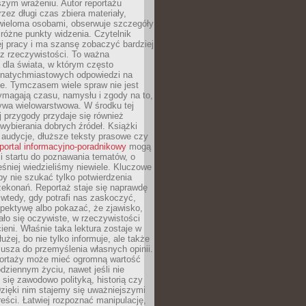
szym wrażeniu. Autor reportażu
zez długi czas zbiera materiały,
wieloma osobami, obserwuje szczegóły
e różne punkty widzenia. Czytelnik
ej pracy i ma szansę zobaczyć bardziej
z rzeczywistości. To ważna
dla świata, w którym często
natychmiastowych odpowiedzi na
e. Tymczasem wiele spraw nie jest
ymagają czasu, namysłu i zgody na to,
ywa wielowarstwowa. W środku tej
ej przygody przydaje się również
wybierania dobrych źródeł. Książki
, audycje, dłuższe teksty prasowe czy
portal informacyjno-poradnikowy
mogą
i startu do poznawania tematów, o
śniej wiedzieliśmy niewiele. Kluczowe
 by nie szukać tylko potwierdzenia
zekonań. Reportaż staje się naprawdę
wtedy, gdy potrafi nas zaskoczyć,
pektywę albo pokazać, że zjawisko,
ło się oczywiste, w rzeczywistości
ieni. Właśnie taka lektura zostaje w
użej, bo nie tylko informuje, ale także
usza do przemyślenia własnych opinii.
portaży może mieć ogromną wartość
dziennym życiu, nawet jeśli nie
 się zawodowo polityką, historią czy
Dzięki nim stajemy się uważniejszymi
reści. Łatwiej rozpoznać manipulację,