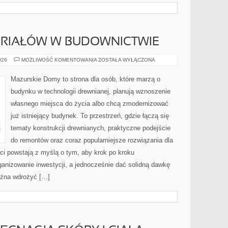
ERIAŁÓW W BUDOWNICTWIE
RECYKLING
026
MOŻLIWOŚĆ KOMENTOWANIA
ZOSTAŁA WYŁĄCZONA
MATERIAŁÓW
W
BUDOWNICTWIE
Mazurskie Domy to strona dla osób, które marzą o
budynku w technologii drewnianej, planują wznoszenie
własnego miejsca do życia albo chcą zmodernizować
już istniejący budynek. To przestrzeń, gdzie łączą się
tematy konstrukcji drewnianych, praktyczne podejście
do remontów oraz coraz popularniejsze rozwiązania dla
i powstają z myślą o tym, aby krok po kroku
ganizowanie inwestycji, a jednocześnie dać solidną dawkę
można wdrożyć […]