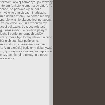
 tekstom łatwiej zauważyć, jak złożony
w którym funkcjonujemy na co dzień. To
 cenne, bo pozwala wyjść poza
 myślenie o miejscach i ludziach,
rnie dobrze znamy. Reportaż nie daje
ept, ale właśnie dlatego jest potrzebny.
, że po jednej lekturze zrozumiemy
aczej pokazuje, że rzeczywistość
i i wrażliwości. W świecie pełnym
piechu i powierzchownych sądów
ortaży może być formą intelektualnego
bór głębi zamiast pośpiechu,
miast skrótu i ciekawości zamiast
du. A im częściej będziemy dokonywać
oru, tym większa szansa, że naprawdę
 czytać nie tylko teksty, ale także
 nas otacza.