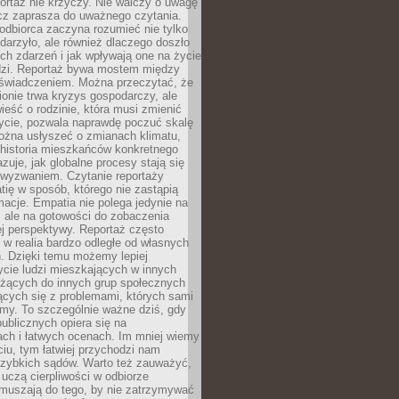
ortaż nie krzyczy. Nie walczy o uwagę
ecz zaprasza do uważnego czytania.
odbiorca zaczyna rozumieć nie tylko
ydarzyło, ale również dlaczego doszło
ch zdarzeń i jak wpływają one na życie
dzi. Reportaż bywa mostem między
oświadczeniem. Można przeczytać, że
ionie trwa kryzys gospodarczy, ale
ieść o rodzinie, która musi zmienić
życie, pozwala naprawdę poczuć skalę
ożna usłyszeć o zmianach klimatu,
 historia mieszkańców konkretnego
zuje, jak globalne procesy stają się
wyzwaniem. Czytanie reportaży
tię w sposób, którego nie zastąpią
rmacje. Empatia nie polega jedynie na
 ale na gotowości do zobaczenia
ej perspektywy. Reportaż często
 w realia bardzo odległe od własnych
. Dzięki temu możemy lepiej
ycie ludzi mieszkających w innych
eżących do innych grup społecznych
ących się z problemami, których sami
śmy. To szczególnie ważne dziś, gdy
publicznych opiera się na
ach i łatwych ocenach. Im mniej wiemy
iu, tym łatwiej przychodzi nam
zybkich sądów. Warto też zauważyć,
 uczą cierpliwości w odbiorze
Zmuszają do tego, by nie zatrzymywać