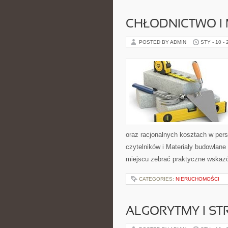
CHŁODNICTWO I
POSTED BY ADMIN
STY - 10 -
oraz racjonalnych kosztach w pers
czytelników i Materiały budowlane
miejscu zebrać praktyczne wskazó
CATEGORIES:
NIERUCHOMOŚCI
ALGORYTMY I S