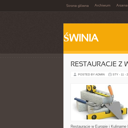
Archiwum
Arsena
Strona główna
ŚWINIA
RESTAURACJE Z 
POSTED BY ADMIN
STY - 11 - 
Restauracje w Europie i Kulinarne 