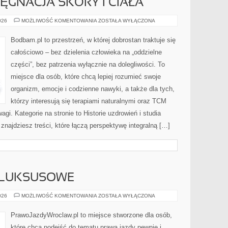
ĘGNACJA SKÓRY I CIAŁA
NATURALNA
026
MOŻLIWOŚĆ KOMENTOWANIA
ZOSTAŁA WYŁĄCZONA
PIELĘGNACJA
SKÓRY
I
Bodbam.pl to przestrzeń, w której dobrostan traktuje się
CIAŁA
całościowo – bez dzielenia człowieka na „oddzielne
części”, bez patrzenia wyłącznie na dolegliwości. To
miejsce dla osób, które chcą lepiej rozumieć swoje
organizm, emocje i codzienne nawyki, a także dla tych,
którzy interesują się terapiami naturalnymi oraz TCM
gi. Kategorie na stronie to Historie uzdrowień i studia
znajdziesz treści, które łączą perspektywę integralną […]
I LUKSUSOWE
AUTA
026
MOŻLIWOŚĆ KOMENTOWANIA
ZOSTAŁA WYŁĄCZONA
PREMIUM
I
LUKSUSOWE
PrawoJazdyWroclaw.pl to miejsce stworzone dla osób,
które chcą podejść do tematu prawa jazdy pewnie i