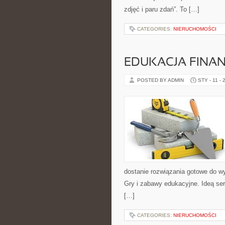
zdjęć i paru zdań”. To […]
CATEGORIES:
NIERUCHOMOŚCI
EDUKACJA FINA
POSTED BY ADMIN
STY - 11 - 
dostanie rozwiązania gotowe do wy
Gry i zabawy edukacyjne. Ideą serw
[…]
CATEGORIES:
NIERUCHOMOŚCI