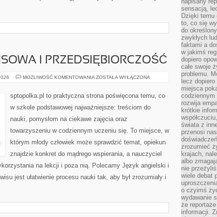
napisany rep
sensacją, l
Dzięki temu 
to, co się w
do określony
zwykłych lu
faktami a d
w jakimś reg
NSOWA I PRZEDSIĘBIORCZOŚĆ
dopiero opow
całe swoje 
problemu. M
EDUKACJA
2026
MOŻLIWOŚĆ KOMENTOWANIA
ZOSTAŁA WYŁĄCZONA
lecz dopiero
FINANSOWA
I
miejsca poka
PRZEDSIĘBIORCZOŚĆ
sptopolka.pl to praktyczna strona poświęcona temu, co
codziennym 
rozwija empa
w szkole podstawowej najważniejsze: treściom do
krótkie info
współczuciu,
nauki, pomysłom na ciekawe zajęcia oraz
świata z inn
towarzyszeniu w codziennym uczeniu się. To miejsce, w
przenosi nas
doświadczeń
którym młody człowiek może sprawdzić temat, opiekun
zrozumieć ż
znajdzie konkret do mądrego wspierania, a nauczyciel
krajach, nal
albo zmagaj
korzystania na lekcji i poza nią. Polecamy Język angielski i
nie przeżyli
wiele debat 
isu jest ułatwienie procesu nauki tak, aby był zrozumiały i
uproszczeni
o czyimś życ
wydawanie s
że reportaże
informacji. 