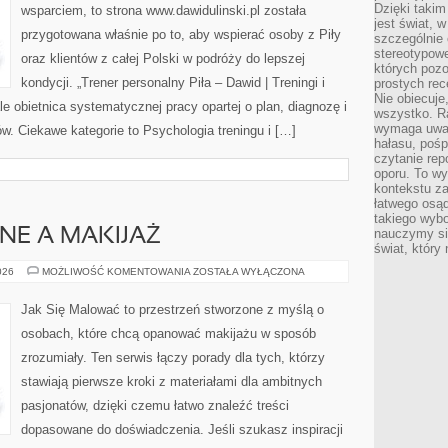
Dzięki takim
wsparciem, to strona www.dawidulinski.pl została
jest świat, 
przygotowana właśnie po to, aby wspierać osoby z Piły
szczególnie
stereotypowe
oraz klientów z całej Polski w podróży do lepszej
których pozo
kondycji. „Trener personalny Piła – Dawid | Treningi i
prostych rec
Nie obiecuje
 ale obietnica systematycznej pracy opartej o plan, diagnozę i
wszystko. R
wymaga uwag
ów. Ciekawe kategorie to Psychologia treningu i […]
hałasu, poś
czytanie rep
oporu. To wy
kontekstu za
łatwego osą
takiego wyb
NE A MAKIJAŻ
nauczymy się
świat, który
PROBLEMY
026
MOŻLIWOŚĆ KOMENTOWANIA
ZOSTAŁA WYŁĄCZONA
SKÓRNE
A
MAKIJAŻ
Jak Się Malować to przestrzeń stworzone z myślą o
osobach, które chcą opanować makijażu w sposób
zrozumiały. Ten serwis łączy porady dla tych, którzy
stawiają pierwsze kroki z materiałami dla ambitnych
pasjonatów, dzięki czemu łatwo znaleźć treści
dopasowane do doświadczenia. Jeśli szukasz inspiracji