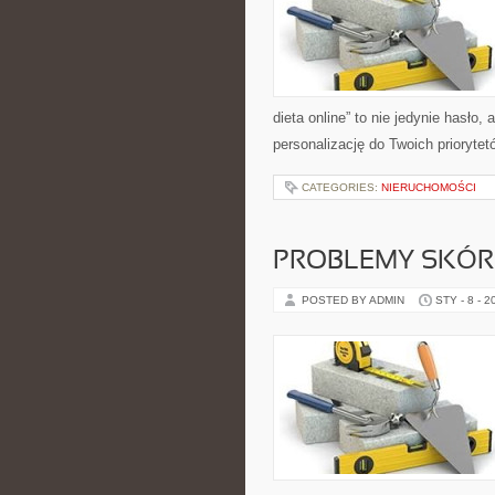
dieta online” to nie jedynie hasło,
personalizację do Twoich priorytet
CATEGORIES:
NIERUCHOMOŚCI
PROBLEMY SKÓR
POSTED BY ADMIN
STY - 8 - 2