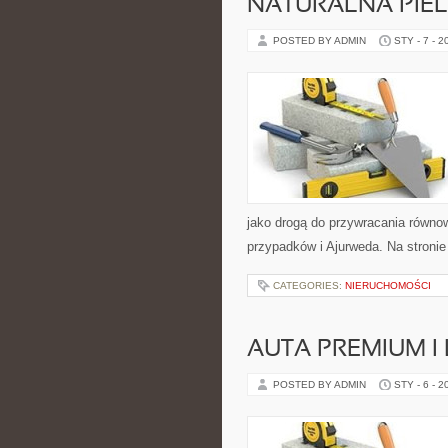
NATURALNA PIEL
POSTED BY ADMIN
STY - 7 - 2
jako drogą do przywracania równowa
przypadków i Ajurweda. Na stronie 
CATEGORIES:
NIERUCHOMOŚCI
AUTA PREMIUM 
POSTED BY ADMIN
STY - 6 - 2