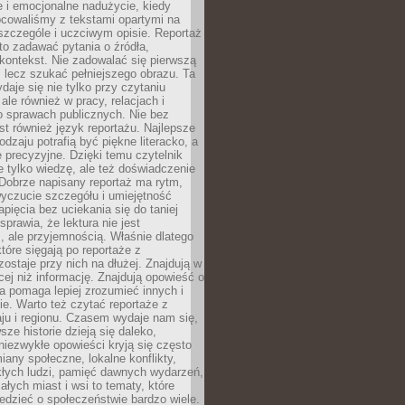
 i emocjonalne nadużycie, kiedy
bcowaliśmy z tekstami opartymi na
 szczególe i uczciwym opisie. Reportaż
to zadawać pytania o źródła,
kontekst. Nie zadowalać się pierwszą
 lecz szukać pełniejszego obrazu. Ta
daje się nie tylko przy czytaniu
ale również w pracy, relacjach i
 sprawach publicznych. Nie bez
st również język reportażu. Najlepsze
odzaju potrafią być piękne literacko, a
 precyzyjne. Dzięki temu czytelnik
e tylko wiedzę, ale też doświadczenie
Dobrze napisany reportaż ma rytm,
yczucie szczegółu i umiejętność
pięcia bez uciekania się do taniej
sprawia, że lektura nie jest
 ale przyjemnością. Właśnie dlatego
które sięgają po reportaże z
zostaje przy nich na dłużej. Znajdują w
cej niż informację. Znajdują opowieść o
ra pomaga lepiej zrozumieć innych i
e. Warto też czytać reportaże z
ju i regionu. Czasem wydaje nam się,
sze historie dzieją się daleko,
iezwykłe opowieści kryją się często
iany społeczne, lokalne konflikty,
kłych ludzi, pamięć dawnych wydarzeń,
łych miast i wsi to tematy, które
iedzieć o społeczeństwie bardzo wiele.