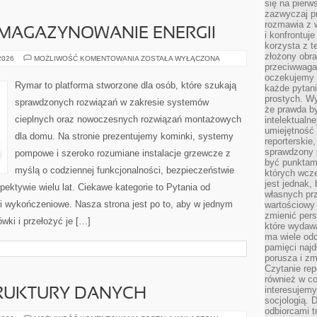
się na pierw
zazwyczaj pr
rozmawia z 
 MAGAZYNOWANIE ENERGII
i konfrontuj
korzysta z t
złożony obra
CHŁODNICTWO
 2026
MOŻLIWOŚĆ KOMENTOWANIA
ZOSTAŁA WYŁĄCZONA
I
przeciwwaga 
MAGAZYNOWANIE
oczekujemy 
ENERGII
Rymar to platforma stworzone dla osób, które szukają
każde pytani
prostych. W
sprawdzonych rozwiązań w zakresie systemów
że prawda b
cieplnych oraz nowoczesnych rozwiązań montażowych
intelektualn
umiejętność 
dla domu. Na stronie prezentujemy kominki, systemy
reporterskie
sprawdzony
pompowe i szeroko rozumiane instalacje grzewcze z
być punktam
myślą o codziennej funkcjonalności, bezpieczeństwie
których wcze
jest jednak,
pektywie wielu lat. Ciekawe kategorie to Pytania od
własnych pr
 i wykończeniowe. Nasza strona jest po to, aby w jednym
wartościowy 
zmienić pers
wki i przełożyć je […]
które wydawa
ma wiele odc
pamięci najdł
porusza i zm
Czytanie re
również w co
interesujemy
TRUKTURY DANYCH
socjologią. 
odbiorcami t