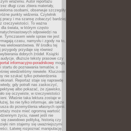
szym wrażeniu. Autor reportażu
zez długi czas zbiera materiały,
wieloma osobami, obserwuje szczegóły
e różne punkty widzenia. Czytelnik
ej pracy i ma szansę zobaczyć bardziej
z rzeczywistości. To ważna
dla świata, w którym często
natychmiastowych odpowiedzi na
e. Tymczasem wiele spraw nie jest
ymagają czasu, namysłu i zgody na to,
ywa wielowarstwowa. W środku tej
ej przygody przydaje się również
wybierania dobrych źródeł. Książki
, audycje, dłuższe teksty prasowe czy
portal informacyjno-poradnikowy
mogą
i startu do poznawania tematów, o
śniej wiedzieliśmy niewiele. Kluczowe
 by nie szukać tylko potwierdzenia
zekonań. Reportaż staje się naprawdę
wtedy, gdy potrafi nas zaskoczyć,
pektywę albo pokazać, że zjawisko,
ło się oczywiste, w rzeczywistości
ieni. Właśnie taka lektura zostaje w
użej, bo nie tylko informuje, ale także
usza do przemyślenia własnych opinii.
portaży może mieć ogromną wartość
dziennym życiu, nawet jeśli nie
 się zawodowo polityką, historią czy
Dzięki nim stajemy się uważniejszymi
reści. Łatwiej rozpoznać manipulację,