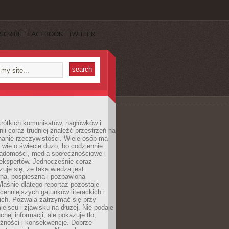
SCRIBE
FACEBOOK
TWITTER
rótkich komunikatów, nagłówków i
nii coraz trudniej znaleźć przestrzeń na
nanie rzeczywistości. Wiele osób ma
 wie o świecie dużo, bo codziennie
iadomości, media społecznościowe i
ekspertów. Jednocześnie coraz
zuje się, że taka wiedza jest
na, pospieszna i pozbawiona
łaśnie dlatego reportaż pozostaje
cenniejszych gatunków literackich i
ich. Pozwala zatrzymać się przy
iejscu i zjawisku na dłużej. Nie podaje
chej informacji, ale pokazuje tło,
eżności i konsekwencje. Dobrze