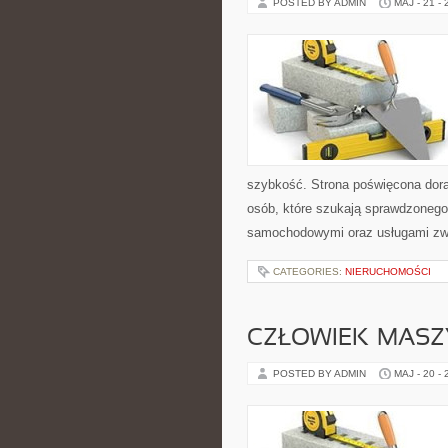
POSTED BY ADMIN
MAJ - 21 -
szybkość. Strona poświęcona dorab
osób, które szukają sprawdzonego
samochodowymi oraz usługami zw
CATEGORIES:
NIERUCHOMOŚCI
CZŁOWIEK–MASZ
POSTED BY ADMIN
MAJ - 20 -