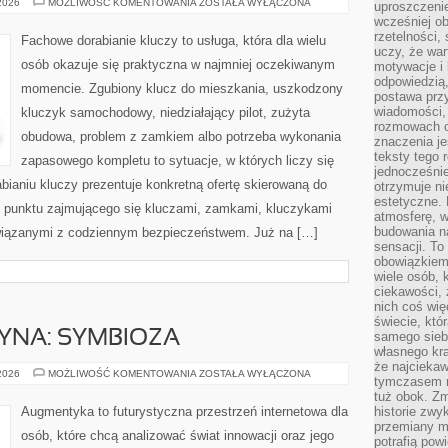
TESTY
 2026
MOŻLIWOŚĆ KOMENTOWANIA
ZOSTAŁA WYŁĄCZONA
uproszczenie
I
wcześniej o
RECENZJE
PRODUKTÓW
rzetelności,
Fachowe dorabianie kluczy to usługa, która dla wielu
uczy, że war
osób okazuje się praktyczna w najmniej oczekiwanym
motywacje i 
odpowiedzią,
momencie. Zgubiony klucz do mieszkania, uszkodzony
postawa przy
wiadomości, 
kluczyk samochodowy, niedziałający pilot, zużyta
rozmowach o
obudowa, problem z zamkiem albo potrzeba wykonania
znaczenia je
teksty tego r
zapasowego kompletu to sytuacje, w których liczy się
jednocześnie
ianiu kluczy prezentuje konkretną ofertę skierowaną do
otrzymuje ni
estetyczne. 
 punktu zajmującego się kluczami, zamkami, kluczykami
atmosferę, w
budowania na
iązanymi z codziennym bezpieczeństwem. Już na […]
sensacji. To 
obowiązkiem,
wiele osób, 
ciekawości, 
nich coś wię
świecie, któ
YNA: SYMBIOZA
samego siebi
własnego kra
że najciekaw
CZŁOWIEK–
 2026
MOŻLIWOŚĆ KOMENTOWANIA
ZOSTAŁA WYŁĄCZONA
tymczasem n
MASZYNA:
SYMBIOZA
tuż obok. Zm
Augmentyka to futurystyczna przestrzeń internetowa dla
historie zwy
przemiany ma
osób, które chcą analizować świat innowacji oraz jego
potrafią pow