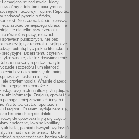
 i emocjonalne nadużycie, kiedy
bcowaliśmy z tekstami opartymi na
 szczególe i uczciwym opisie. Reportaż
to zadawać pytania o źródła,
kontekst. Nie zadowalać się pierwszą
 lecz szukać pełniejszego obrazu. Ta
daje się nie tylko przy czytaniu
ale również w pracy, relacjach i
 sprawach publicznych. Nie bez
st również język reportażu. Najlepsze
odzaju potrafią być piękne literacko, a
 precyzyjne. Dzięki temu czytelnik
e tylko wiedzę, ale też doświadczenie
Dobrze napisany reportaż ma rytm,
yczucie szczegółu i umiejętność
pięcia bez uciekania się do taniej
sprawia, że lektura nie jest
 ale przyjemnością. Właśnie dlatego
które sięgają po reportaże z
zostaje przy nich na dłużej. Znajdują w
cej niż informację. Znajdują opowieść o
ra pomaga lepiej zrozumieć innych i
e. Warto też czytać reportaże z
ju i regionu. Czasem wydaje nam się,
sze historie dzieją się daleko,
iezwykłe opowieści kryją się często
iany społeczne, lokalne konflikty,
kłych ludzi, pamięć dawnych wydarzeń,
łych miast i wsi to tematy, które
iedzieć o społeczeństwie bardzo wiele.