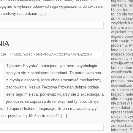
napisany rep
sensacją, l
ogą mu w wyborze odpowiedniego wyposażenia do ćwiczeń.
Dzięki temu 
l sportowy na co dzień. […]
to, co się w
do określony
zwykłych lu
faktami a d
w jakimś reg
dopiero opow
całe swoje 
NIA
problemu. M
lecz dopiero
miejsca poka
NOWINKI
 2026
MOŻLIWOŚĆ KOMENTOWANIA
ZOSTAŁA WYŁĄCZONA
I
codziennym 
BADANIA
rozwija empa
Tęczowa Przystań to miejsce, w którym psychologia
krótkie info
współczuciu,
spotyka się z osobistymi historiami. To portal tworzona
świata z inn
z myślą o osobach, które chcą zrozumieć mechanizmy
przenosi nas
doświadczeń
zachowania. Nazwa Tęczowa Przystań dobrze oddaje
zrozumieć ż
sens tego miejsca, ponieważ kojarzy się z akceptacją, a
krajach, nal
albo zmagaj
jednocześnie zaprasza do refleksji nad tym, co dzieje
nie przeżyli
wiele debat 
 i Terapie i Historie i Inspiracje. Strona ma wspierający
uproszczeni
ne z psychiatrią. Można tu znaleźć […]
o czyimś życ
wydawanie s
że reportaże
informacji. 