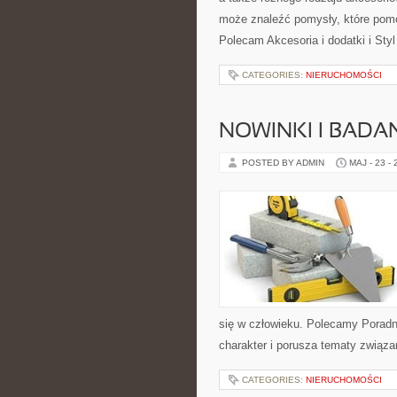
może znaleźć pomysły, które pom
Polecam Akcesoria i dodatki i Sty
CATEGORIES:
NIERUCHOMOŚCI
NOWINKI I BADA
POSTED BY ADMIN
MAJ - 23 -
się w człowieku. Polecamy Poradnie
charakter i porusza tematy związa
CATEGORIES:
NIERUCHOMOŚCI