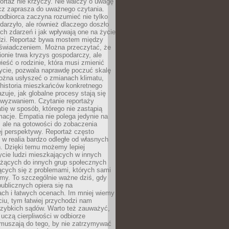
ortaż nie krzyczy. Nie walczy o uwagę
ecz zaprasza do uważnego czytania.
odbiorca zaczyna rozumieć nie tylko
ydarzyło, ale również dlaczego doszło
ch zdarzeń i jak wpływają one na życie
dzi. Reportaż bywa mostem między
oświadczeniem. Można przeczytać, że
ionie trwa kryzys gospodarczy, ale
ieść o rodzinie, która musi zmienić
życie, pozwala naprawdę poczuć skalę
ożna usłyszeć o zmianach klimatu,
 historia mieszkańców konkretnego
zuje, jak globalne procesy stają się
wyzwaniem. Czytanie reportaży
tię w sposób, którego nie zastąpią
rmacje. Empatia nie polega jedynie na
 ale na gotowości do zobaczenia
ej perspektywy. Reportaż często
 w realia bardzo odległe od własnych
. Dzięki temu możemy lepiej
ycie ludzi mieszkających w innych
eżących do innych grup społecznych
ących się z problemami, których sami
śmy. To szczególnie ważne dziś, gdy
publicznych opiera się na
ach i łatwych ocenach. Im mniej wiemy
iu, tym łatwiej przychodzi nam
zybkich sądów. Warto też zauważyć,
 uczą cierpliwości w odbiorze
Zmuszają do tego, by nie zatrzymywać