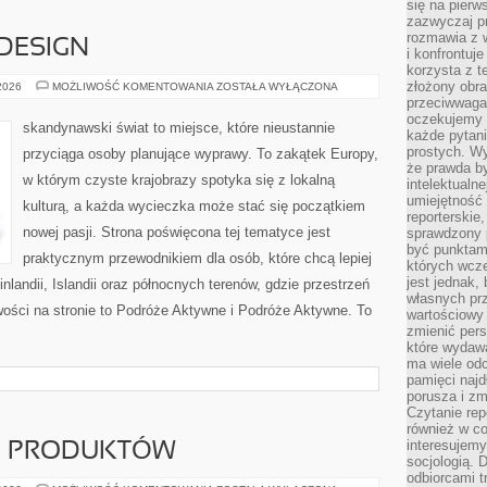
się na pierw
zazwyczaj pr
rozmawia z 
 DESIGN
i konfrontuj
korzysta z t
złożony obra
ARCHITEKTURA
 2026
MOŻLIWOŚĆ KOMENTOWANIA
ZOSTAŁA WYŁĄCZONA
I
przeciwwaga 
DESIGN
oczekujemy 
skandynawski świat to miejsce, które nieustannie
każde pytani
prostych. W
przyciąga osoby planujące wyprawy. To zakątek Europy,
że prawda b
w którym czyste krajobrazy spotyka się z lokalną
intelektualn
umiejętność 
kulturą, a każda wycieczka może stać się początkiem
reporterskie
nowej pasji. Strona poświęcona tej tematyce jest
sprawdzony
być punktam
praktycznym przewodnikiem dla osób, które chcą lepiej
których wcze
jest jednak,
inlandii, Islandii oraz północnych terenów, gdzie przestrzeń
własnych pr
wości na stronie to Podróże Aktywne i Podróże Aktywne. To
wartościowy 
zmienić pers
które wydawa
ma wiele odc
pamięci najdł
porusza i zm
Czytanie re
również w co
interesujemy
JE PRODUKTÓW
socjologią. 
odbiorcami t