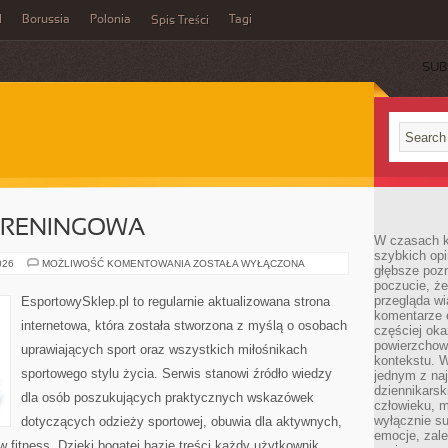
l
Borussia
Polonia
Tagi
Spis Treści
SUB
 TRENINGOWA
W czasach k
szybkich opi
DRESY
026
MOŻLIWOŚĆ KOMENTOWANIA
ZOSTAŁA WYŁĄCZONA
głębsze poz
I
poczucie, że
ODZIEŻ
TRENINGOWA
przegląda w
EsportowySklep.pl to regularnie aktualizowana strona
komentarze 
internetowa, która została stworzona z myślą o osobach
częściej oka
powierzchow
uprawiających sport oraz wszystkich miłośnikach
kontekstu. W
sportowego stylu życia. Serwis stanowi źródło wiedzy
jednym z naj
dziennikarsk
dla osób poszukujących praktycznych wskazówek
człowieku, m
wyłącznie su
dotyczących odzieży sportowej, obuwia dla aktywnych,
emocje, zal
 fitness. Dzięki bogatej bazie treści każdy użytkownik