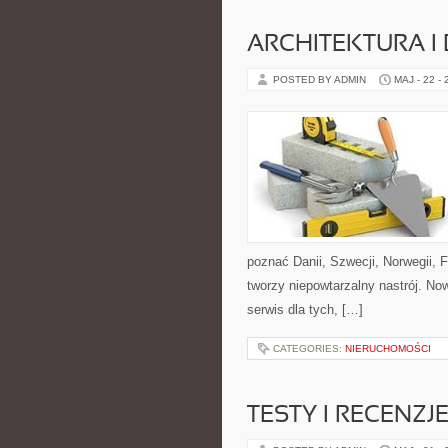
ARCHITEKTURA I
POSTED BY ADMIN
MAJ - 22 -
poznać Danii, Szwecji, Norwegii, F
tworzy niepowtarzalny nastrój. No
serwis dla tych, […]
CATEGORIES:
NIERUCHOMOŚCI
TESTY I RECENZ