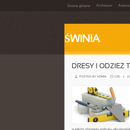
Archiwum
Arsena
Strona główna
ŚWINIA
DRESY I ODZIEŻ
POSTED BY ADMIN
CZE - 1 - 2
a także różnego rodzaju akcesoriów