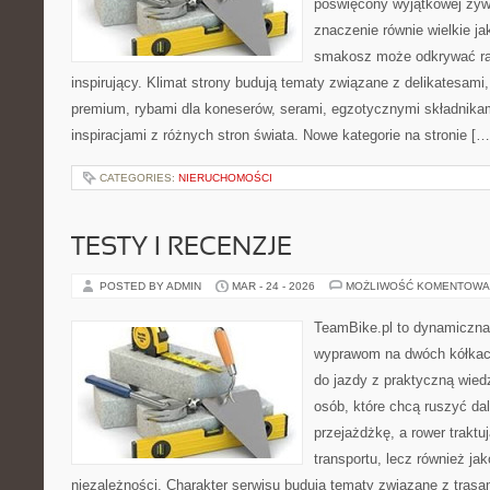
poświęcony wyjątkowej żyw
znaczenie równie wielkie j
smakosz może odkrywać rar
inspirujący. Klimat strony budują tematy związane z delikatesami
premium, rybami dla koneserów, serami, egzotycznymi składnikam
inspiracjami z różnych stron świata. Nowe kategorie na stronie […
CATEGORIES:
NIERUCHOMOŚCI
TESTY I RECENZJE
POSTED BY ADMIN
MAR - 24 - 2026
MOŻLIWOŚĆ KOMENTOWA
TeamBike.pl to dynamiczna
wyprawom na dwóch kółkach
do jazdy z praktyczną wied
osób, które chcą ruszyć dal
przejażdżkę, a rower traktu
transportu, lecz również ja
niezależności. Charakter serwisu budują tematy związane z trasa