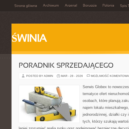
Archiwum
Arsenal
Borussia
Polonia
Strona główna
Spis 
ŚWINIA
PORADNIK SPRZEDAJĄCEGO
POSTED BY ADMIN
MAR - 28 - 2026
MOŻLIWOŚĆ KOMENTOWA
Serwis Globex to nowoczes
tematyce ofert nieruchomoś
osobach, które planują zak
najem lokalu mieszkalnego
jednorodzinnej, działki czy 
tych, którzy szukają wartoś
lepiej zrozumieć realia rynku oraz podejmować bezpieczne decyz