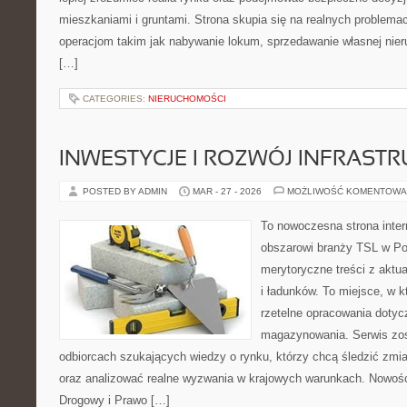
mieszkaniami i gruntami. Strona skupia się na realnych problem
operacjom takim jak nabywanie lokum, sprzedawanie własnej ni
[…]
CATEGORIES:
NIERUCHOMOŚCI
INWESTYCJE I ROZWÓJ INFRAST
POSTED BY ADMIN
MAR - 27 - 2026
MOŻLIWOŚĆ KOMENTOWA
To nowoczesna strona inte
obszarowi branży TSL w Po
merytoryczne treści z aktua
i ładunków. To miejsce, w k
rzetelne opracowania dotyczą
magazynowania. Serwis zos
odbiorcach szukających wiedzy o rynku, którzy chcą śledzić zmia
oraz analizować realne wyzwania w krajowych warunkach. Nowości
Drogowy i Prawo […]