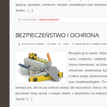
granicą, sprzętem, serwisem, testami, poradnikami oraz historiam
drodze. […]
CATEGORIES:
NIERUCHOMOŚCI
BEZPIECZEŃSTWO I OCHRONA
POSTED BY ADMIN
MAR - 22 - 2026
MOŻLIWOŚĆ KOMENTOWA
Micoplus.pl to serwis, któr
ruchu, szybkości, swobody 
strona internetowa, na które
rolkarstwa, wrotkarstwa, ły
a także osoby zainteresow
oraz skateboardingiem. To n
tematyczny, ale raczej centrum wiedzy dla wszystkich, którzy chc
poznawać nowy sprzęt i czerpać radość z aktywności na świeżym
Sprzęt i […]