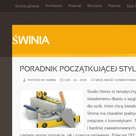
Archiwum
Arsenal
Borussia
Polonia
Strona główna
Spis 
ŚWINIA
PORADNIK POCZĄTKUJĄCEJ STYL
POSTED BY ADMIN
CZE - 19 - 2026
MOŻLIWOŚĆ KOMENTOWA
Studio Veriss to tematyczn
świadomemu dbaniu o wygl
dla osób, które chcą świad
Strona ma charakter prakty
związane z kosmetykami. T
i bardziej zaawansowanych
zarówno proste instrukcje, jak i szersze omówienia. Polecam DIY 