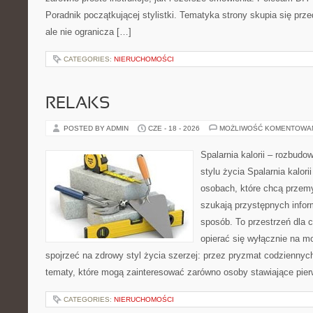
Poradnik początkującej stylistki. Tematyka strony skupia się pr
ale nie ogranicza […]
CATEGORIES:
NIERUCHOMOŚCI
RELAKS
POSTED BY ADMIN
CZE - 18 - 2026
MOŻLIWOŚĆ KOMENTOWA
Spalarnia kalorii – rozbud
stylu życia Spalarnia kalori
osobach, które chcą przemy
szukają przystępnych infor
sposób. To przestrzeń dla c
opierać się wyłącznie na m
spojrzeć na zdrowy styl życia szerzej: przez pryzmat codzienny
tematy, które mogą zainteresować zarówno osoby stawiające pierw
CATEGORIES:
NIERUCHOMOŚCI