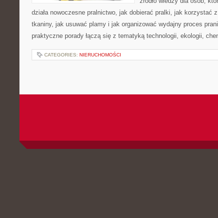
źródło wiedzy dla osób, któ
działa nowoczesne pralnictwo, jak dobierać pralki, jak korzystać 
tkaniny, jak usuwać plamy i jak organizować wydajny proces pran
praktyczne porady łączą się z tematyką technologii, ekologii, che
CATEGORIES:
NIERUCHOMOŚCI