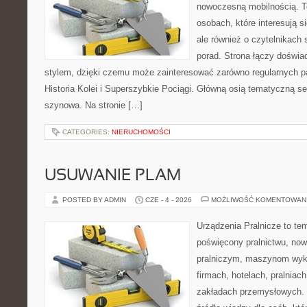
nowoczesną mobilnością. To
osobach, które interesują s
ale również o czytelnikach
porad. Strona łączy doświa
stylem, dzięki czemu może zainteresować zarówno regularnych pa
Historia Kolei i Superszybkie Pociągi. Główną osią tematyczną s
szynowa. Na stronie […]
CATEGORIES:
NIERUCHOMOŚCI
USUWANIE PLAM
POSTED BY ADMIN
CZE - 4 - 2026
MOŻLIWOŚĆ KOMENTOWAN
Urządzenia Pralnicze to te
poświęcony pralnictwu, n
pralniczym, maszynom wy
firmach, hotelach, pralniac
zakładach przemysłowych. 