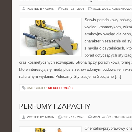
POSTED BY ADMIN
CZE - 15 - 2026
MOŻLIWOŚĆ KOMENTOWA
Serwis poradnikowy poświęc
wygląd, kosmetykom, wiza
atrakcyjny wygląd dla osób
charakter niezależnie od sy
z myślą o czytelnikach, kt
porad dotyczących stylizacji
oraz kosmetycznych rozwiązań. Strona łączy poradnikową formę 
które interesują się modą plus size, świadomym budowaniem wiz
naturalnym wydaniu. Polecamy Stylizacje na Specjalne […]
CATEGORIES:
NIERUCHOMOŚCI
PERFUMY I ZAPACHY
POSTED BY ADMIN
CZE - 14 - 2026
MOŻLIWOŚĆ KOMENTOWA
Orientalno-przyprawowy char