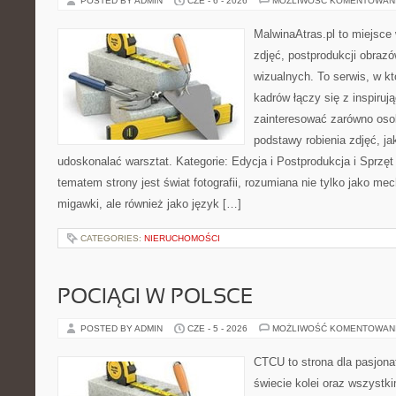
POSTED BY ADMIN
CZE - 6 - 2026
MOŻLIWOŚĆ KOMENTOWAN
MalwinaAtras.pl to miejsce 
zdjęć, postprodukcji obrazó
wizualnych. To serwis, w k
kadrów łączy się z inspiruj
zainteresować zarówno osob
podstawy robienia zdjęć, jak
udoskonalać warsztat. Kategorie: Edycja i Postprodukcja i Sprzę
tematem strony jest świat fotografii, rozumiana nie tylko jako m
migawki, ale również jako język […]
CATEGORIES:
NIERUCHOMOŚCI
POCIĄGI W POLSCE
POSTED BY ADMIN
CZE - 5 - 2026
MOŻLIWOŚĆ KOMENTOWAN
CTCU to strona dla pasjonat
świecie kolei oraz wszystki