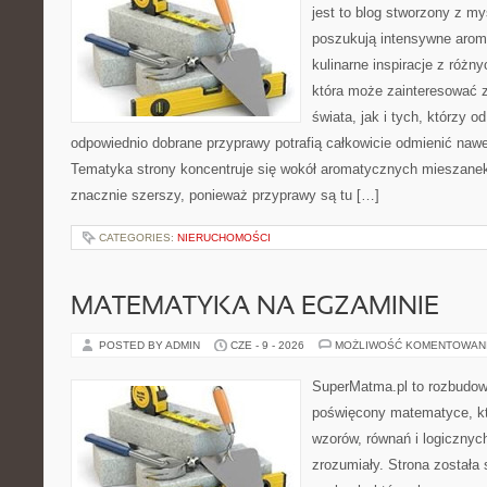
jest to blog stworzony z my
poszukują intensywne aroma
kulinarne inspiracje z różny
która może zainteresować 
świata, jak i tych, którzy 
odpowiednio dobrane przyprawy potrafią całkowicie odmienić nawe
Tematyka strony koncentruje się wokół aromatycznych mieszanek, 
znacznie szerszy, ponieważ przyprawy są tu […]
CATEGORIES:
NIERUCHOMOŚCI
MATEMATYKA NA EGZAMINIE
POSTED BY ADMIN
CZE - 9 - 2026
MOŻLIWOŚĆ KOMENTOWAN
SuperMatma.pl to rozbudow
poświęcony matematyce, któ
wzorów, równań i logicznyc
zrozumiały. Strona została