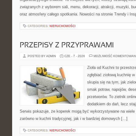
związanych z wyborem sali, menu, dekoracji, atrakcji, muzyki, b
oraz atmosfery całego spotkania. Nowości na stronie Trendy i Insp
CATEGORIES:
NIERUCHOMOŚCI
PRZEPISY Z PRZYPRAWAMI
POSTED BY ADMIN
CZE - 7 - 2026
MOŻLIWOŚĆ KOMENTOWAN
Zioła od Kuchni to przestrz
zgłębiać ziołową kuchnię w
skupia się na tym, jak ziel
smak potraw, napojów, des
przetworów. To zielnik onlin
dodatkiem do dań, lecz sta
Serwis pokazuje, że koperek mogą być wykorzystywane na wiele
zarówno w kuchni tradycyjnej, jak i w bardziej domowych […]
CATEGORIES:
NIERUCHOMOŚCI