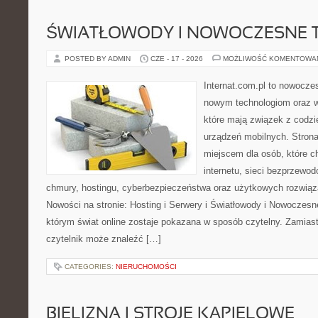
ŚWIATŁOWODY I NOWOCZESNE 
POSTED BY ADMIN
CZE - 17 - 2026
MOŻLIWOŚĆ KOMENTOWA
Internat.com.pl to nowocze
nowym technologiom oraz 
które mają związek z codz
urządzeń mobilnych. Stron
miejscem dla osób, które c
internetu, sieci bezprzewo
chmury, hostingu, cyberbezpieczeństwa oraz użytkowych rozwiąz
Nowości na stronie: Hosting i Serwery i Światłowody i Nowoczesn
którym świat online zostaje pokazana w sposób czytelny. Zamias
czytelnik może znaleźć […]
CATEGORIES:
NIERUCHOMOŚCI
BIELIZNA I STROJE KĄPIELOWE