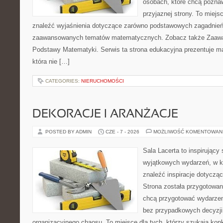
osobach, które chcą poznaw
przyjaznej strony. To miej
znaleźć wyjaśnienia dotyczące zarówno podstawowych zagadnień, 
zaawansowanych tematów matematycznych. Zobacz także Zaaw
Podstawy Matematyki. Serwis ta strona edukacyjna prezentuje m
która nie […]
CATEGORIES:
NIERUCHOMOŚCI
DEKORACJE I ARANŻACJE
POSTED BY ADMIN
CZE - 7 - 2026
MOŻLIWOŚĆ KOMENTOWAN
Sala Lacerta to inspirujący
wyjątkowych wydarzeń, w k
znaleźć inspiracje dotyczą
Strona została przygotowan
chcą przygotować wydarzen
bez przypadkowych decyzji,
organizacyjnego chaosu. To miejsce dla tych, którzy szukają kon