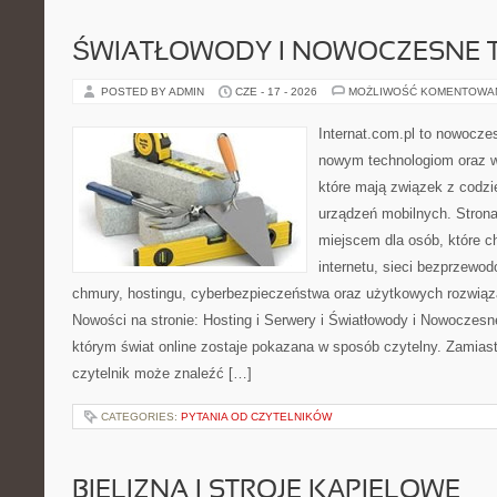
ŚWIATŁOWODY I NOWOCZESNE 
POSTED BY ADMIN
CZE - 17 - 2026
MOŻLIWOŚĆ KOMENTOWA
Internat.com.pl to nowocze
nowym technologiom oraz 
które mają związek z codz
urządzeń mobilnych. Stron
miejscem dla osób, które c
internetu, sieci bezprzewo
chmury, hostingu, cyberbezpieczeństwa oraz użytkowych rozwiąz
Nowości na stronie: Hosting i Serwery i Światłowody i Nowoczesn
którym świat online zostaje pokazana w sposób czytelny. Zamias
czytelnik może znaleźć […]
CATEGORIES:
PYTANIA OD CZYTELNIKÓW
BIELIZNA I STROJE KĄPIELOWE