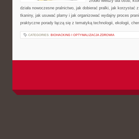
źródło wiedzy dla osób, któ
działa nowoczesne pralnictwo, jak dobierać pralki, jak korzystać 
tkaniny, jak usuwać plamy i jak organizować wydajny proces pran
praktyczne porady łączą się z tematyką technologii, ekologii, che
CATEGORIES:
BIOHACKING I OPTYMALIZACJA ZDROWIA