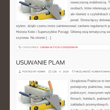
nowoczesną mobilnością. To
osobach, które interesują s
ale również o czytelnikach
porad. Strona łączy doświa
stylem, dzięki czemu może zainteresować zarówno regularnych pa
Historia Kolei i Superszybkie Pociągi. Główną osią tematyczną s
szynowa. Na stronie […]
CATEGORIES:
CHEMIA W ŻYCIU CODZIENNYM
USUWANIE PLAM
POSTED BY ADMIN
CZE - 4 - 2026
MOŻLIWOŚĆ KOMENTOWAN
Urządzenia Pralnicze to te
poświęcony pralnictwu, n
pralniczym, maszynom wy
firmach, hotelach, pralniac
zakładach przemysłowych. 