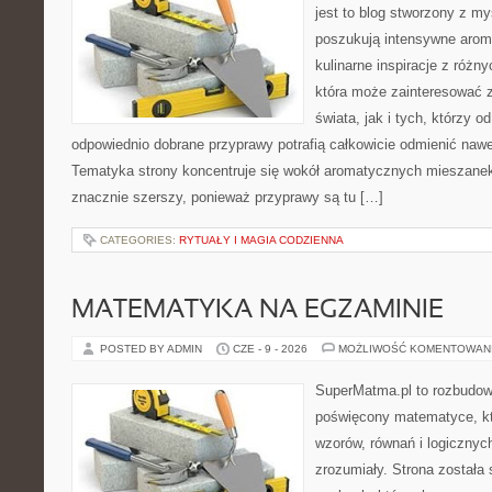
jest to blog stworzony z my
poszukują intensywne aroma
kulinarne inspiracje z różny
która może zainteresować 
świata, jak i tych, którzy 
odpowiednio dobrane przyprawy potrafią całkowicie odmienić nawe
Tematyka strony koncentruje się wokół aromatycznych mieszanek, 
znacznie szerszy, ponieważ przyprawy są tu […]
CATEGORIES:
RYTUAŁY I MAGIA CODZIENNA
MATEMATYKA NA EGZAMINIE
POSTED BY ADMIN
CZE - 9 - 2026
MOŻLIWOŚĆ KOMENTOWAN
SuperMatma.pl to rozbudow
poświęcony matematyce, któ
wzorów, równań i logicznyc
zrozumiały. Strona została