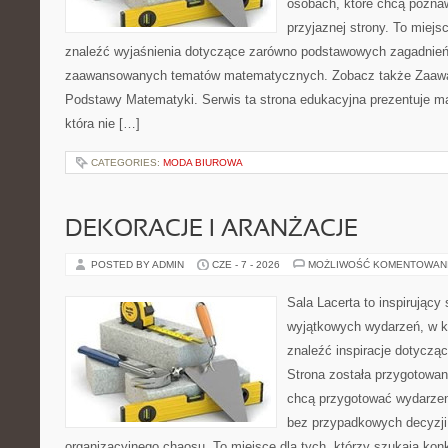
osobach, które chcą poznaw
przyjaznej strony. To miej
znaleźć wyjaśnienia dotyczące zarówno podstawowych zagadnień, 
zaawansowanych tematów matematycznych. Zobacz także Zaaw
Podstawy Matematyki. Serwis ta strona edukacyjna prezentuje m
która nie […]
CATEGORIES:
MODA BIUROWA
DEKORACJE I ARANŻACJE
POSTED BY ADMIN
CZE - 7 - 2026
MOŻLIWOŚĆ KOMENTOWAN
Sala Lacerta to inspirujący
wyjątkowych wydarzeń, w k
znaleźć inspiracje dotyczą
Strona została przygotowan
chcą przygotować wydarzen
bez przypadkowych decyzji,
organizacyjnego chaosu. To miejsce dla tych, którzy szukają kon