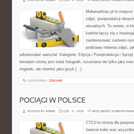
POSTED BY ADMIN
CZE - 6 - 2026
MOŻLIWOŚĆ KOMENTOWAN
MalwinaAtras.pl to miejsce 
zdjęć, postprodukcji obrazó
wizualnych. To serwis, w k
kadrów łączy się z inspiruj
zainteresować zarówno osob
podstawy robienia zdjęć, jak
udoskonalać warsztat. Kategorie: Edycja i Postprodukcja i Sprzę
tematem strony jest świat fotografii, rozumiana nie tylko jako m
migawki, ale również jako język […]
CATEGORIES:
ZDROWIE
POCIĄGI W POLSCE
POSTED BY ADMIN
CZE - 5 - 2026
MOŻLIWOŚĆ KOMENTOWAN
CTCU to strona dla pasjonat
świecie kolei oraz wszystki