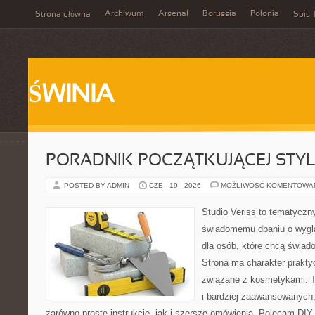
Archiwum
Arsenal
Borussia
Polonia
Strona główna
Spis 
ŚWINIA
PORADNIK POCZĄTKUJĄCEJ STYL
POSTED BY ADMIN
CZE - 19 - 2026
MOŻLIWOŚĆ KOMENTOWA
Studio Veriss to tematyczn
świadomemu dbaniu o wygl
dla osób, które chcą świad
Strona ma charakter prakty
związane z kosmetykami. T
i bardziej zaawansowanych
zarówno proste instrukcje, jak i szersze omówienia. Polecam DIY 