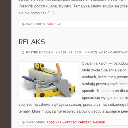
Poradnik początkującej stylistki. Tematyka strony skupia się pr
ale nie ogranicza […]
CATEGORIES:
ZAROSLA
RELAKS
POSTED BY ADMIN
CZE - 18 - 2026
MOŻLIWOŚĆ KOMENTOWA
Spalarnia kalorii – rozbud
stylu życia Spalarnia kalori
osobach, które chcą przemy
szukają przystępnych infor
sposób. To przestrzeń dla c
opierać się wyłącznie na m
spojrzeć na zdrowy styl życia szerzej: przez pryzmat codzienny
tematy, które mogą zainteresować zarówno osoby stawiające pierw
CATEGORIES:
RODZINA I WARTOŚCI CHRZEŚCIJAŃSKIE