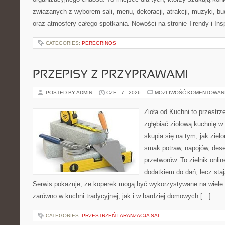
związanych z wyborem sali, menu, dekoracji, atrakcji, muzyki, b
oraz atmosfery całego spotkania. Nowości na stronie Trendy i Insp
CATEGORIES:
PEREGRINOS
PRZEPISY Z PRZYPRAWAMI
POSTED BY ADMIN
CZE - 7 - 2026
MOŻLIWOŚĆ KOMENTOWAN
Zioła od Kuchni to przestrz
zgłębiać ziołową kuchnię w
skupia się na tym, jak ziel
smak potraw, napojów, des
przetworów. To zielnik onlin
dodatkiem do dań, lecz sta
Serwis pokazuje, że koperek mogą być wykorzystywane na wiele
zarówno w kuchni tradycyjnej, jak i w bardziej domowych […]
CATEGORIES:
PRZESTRZEŃ I ARANŻACJA SAL