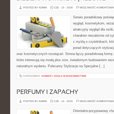
POSTED BY ADMIN
CZE - 15 - 2026
MOŻLIWOŚĆ KOMENTOWA
Serwis poradnikowy poświęc
wygląd, kosmetykom, wiza
atrakcyjny wygląd dla osób
charakter niezależnie od sy
z myślą o czytelnikach, kt
porad dotyczących stylizacji
oraz kosmetycznych rozwiązań. Strona łączy poradnikową formę 
które interesują się modą plus size, świadomym budowaniem wiz
naturalnym wydaniu. Polecamy Stylizacje na Specjalne […]
CATEGORIES:
KAMIEŃ I CEGŁA W BUDOWNICTWIE
PERFUMY I ZAPACHY
POSTED BY ADMIN
CZE - 14 - 2026
MOŻLIWOŚĆ KOMENTOWA
Orientalno-przyprawowy char