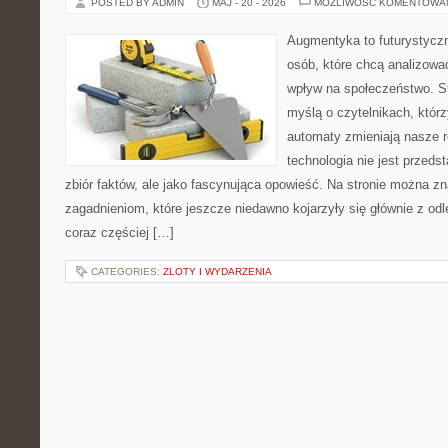
POSTED BY ADMIN
MAJ - 20 - 2026
MOŻLIWOŚĆ KOMENTOWA
Augmentyka to futurystyczn
osób, które chcą analizować
wpływ na społeczeństwo. St
myślą o czytelnikach, którzy
automaty zmieniają nasze r
technologia nie jest przeds
zbiór faktów, ale jako fascynująca opowieść. Na stronie można z
zagadnieniom, które jeszcze niedawno kojarzyły się głównie z odle
coraz częściej […]
CATEGORIES:
ZLOTY I WYDARZENIA