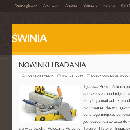
Archiwum
Arsenal
Borussia
Polonia
Strona główna
Spis 
ŚWINIA
NOWINKI I BADANIA
POSTED BY ADMIN
MAJ - 23 - 2026
MOŻLIWOŚĆ KOMENTOWA
Tęczowa Przystań to miejs
spotyka się z osobistymi hi
z myślą o osobach, które 
zachowania. Nazwa Tęczow
sens tego miejsca, poniewa
jednocześnie zaprasza do re
się w człowieku. Polecamy Poradnie i Terapie i Historie i Inspirac