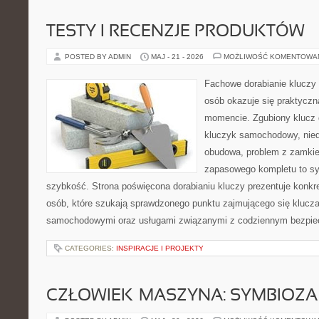
TESTY I RECENZJE PRODUKTÓW
POSTED BY ADMIN
MAJ - 21 - 2026
MOŻLIWOŚĆ KOMENTOWA
Fachowe dorabianie kluczy t
osób okazuje się praktycz
momencie. Zgubiony klucz 
kluczyk samochodowy, niedz
obudowa, problem z zamkie
zapasowego kompletu to syt
szybkość. Strona poświęcona dorabianiu kluczy prezentuje konkre
osób, które szukają sprawdzonego punktu zajmującego się klucz
samochodowymi oraz usługami związanymi z codziennym bezpie
CATEGORIES:
INSPIRACJE I PROJEKTY
CZŁOWIEK–MASZYNA: SYMBIOZA