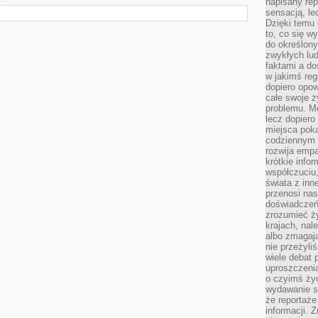
napisany rep
sensacją, l
Dzięki temu 
to, co się w
do określony
zwykłych lu
faktami a d
w jakimś reg
dopiero opow
całe swoje 
problemu. M
lecz dopiero
miejsca poka
codziennym 
rozwija empa
krótkie info
współczuciu,
świata z inn
przenosi nas
doświadczeń
zrozumieć ż
krajach, nal
albo zmagaj
nie przeżyli
wiele debat 
uproszczeni
o czyimś życ
wydawanie s
że reportaże
informacji. 