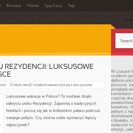
l
Borussia
Polonia
Tagi
Spis Treści
SUB
 REZYDENCJI: LUKSUSOWE
W czasach k
SCE
szybkich opi
głębsze poz
poczucie, że
ODKRYCIE
 2025
MOŻLIWOŚĆ KOMENTOWANIA
ZOSTAŁA WYŁĄCZONA
UROKU
przegląda w
REZYDENCJI:
komentarze 
LUKSUSOWE
Luksusowe wakacje w Polsce? To możliwe dzięki
częściej oka
WAKACJE
W
powierzchow
odkryciu uroku Rezydencji. Zapomnij o tradycyjnych
POLSCE
kontekstu. W
hotelach i poczuj się jak w królewskim pałacu podczas
jednym z naj
dziennikarsk
swojego pobytu. Czy można sobie wymarzyć lepszy
człowieku, m
odpoczynek?
wyłącznie su
emocje, zal