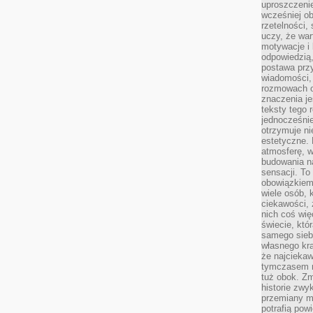
uproszczenie
wcześniej o
rzetelności,
uczy, że war
motywacje i 
odpowiedzią,
postawa przy
wiadomości, 
rozmowach o
znaczenia je
teksty tego r
jednocześnie
otrzymuje ni
estetyczne. 
atmosferę, w
budowania na
sensacji. To 
obowiązkiem,
wiele osób, 
ciekawości, 
nich coś wię
świecie, któ
samego siebi
własnego kra
że najciekaw
tymczasem n
tuż obok. Zm
historie zwy
przemiany ma
potrafią pow