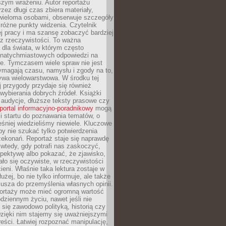
szym wrażeniu. Autor reportażu
zez długi czas zbiera materiały,
wieloma osobami, obserwuje szczegóły
e różne punkty widzenia. Czytelnik
ej pracy i ma szansę zobaczyć bardziej
z rzeczywistości. To ważna
dla świata, w którym często
natychmiastowych odpowiedzi na
e. Tymczasem wiele spraw nie jest
ymagają czasu, namysłu i zgody na to,
ywa wielowarstwowa. W środku tej
ej przygody przydaje się również
wybierania dobrych źródeł. Książki
, audycje, dłuższe teksty prasowe czy
portal informacyjno-poradnikowy
mogą
i startu do poznawania tematów, o
śniej wiedzieliśmy niewiele. Kluczowe
 by nie szukać tylko potwierdzenia
zekonań. Reportaż staje się naprawdę
wtedy, gdy potrafi nas zaskoczyć,
pektywę albo pokazać, że zjawisko,
ło się oczywiste, w rzeczywistości
ieni. Właśnie taka lektura zostaje w
użej, bo nie tylko informuje, ale także
usza do przemyślenia własnych opinii.
portaży może mieć ogromną wartość
dziennym życiu, nawet jeśli nie
 się zawodowo polityką, historią czy
Dzięki nim stajemy się uważniejszymi
reści. Łatwiej rozpoznać manipulację,