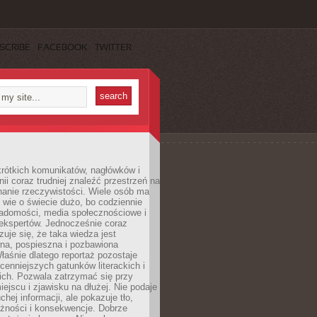
SCRIBE
FACEBOOK
TWITTER
rótkich komunikatów, nagłówków i
nii coraz trudniej znaleźć przestrzeń na
nanie rzeczywistości. Wiele osób ma
 wie o świecie dużo, bo codziennie
iadomości, media społecznościowe i
ekspertów. Jednocześnie coraz
zuje się, że taka wiedza jest
na, pospieszna i pozbawiona
łaśnie dlatego reportaż pozostaje
cenniejszych gatunków literackich i
ich. Pozwala zatrzymać się przy
iejscu i zjawisku na dłużej. Nie podaje
chej informacji, ale pokazuje tło,
eżności i konsekwencje. Dobrze