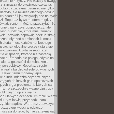
ortaż nie krzyczy. Nie walczy o uwagę
ecz zaprasza do uważnego czytania.
odbiorca zaczyna rozumieć nie tylko
ydarzyło, ale również dlaczego doszło
ch zdarzeń i jak wpływają one na życie
dzi. Reportaż bywa mostem między
oświadczeniem. Można przeczytać, że
ionie trwa kryzys gospodarczy, ale
ieść o rodzinie, która musi zmienić
życie, pozwala naprawdę poczuć skalę
ożna usłyszeć o zmianach klimatu,
 historia mieszkańców konkretnego
zuje, jak globalne procesy stają się
wyzwaniem. Czytanie reportaży
tię w sposób, którego nie zastąpią
rmacje. Empatia nie polega jedynie na
 ale na gotowości do zobaczenia
ej perspektywy. Reportaż często
 w realia bardzo odległe od własnych
. Dzięki temu możemy lepiej
ycie ludzi mieszkających w innych
eżących do innych grup społecznych
ących się z problemami, których sami
śmy. To szczególnie ważne dziś, gdy
publicznych opiera się na
ach i łatwych ocenach. Im mniej wiemy
iu, tym łatwiej przychodzi nam
zybkich sądów. Warto też zauważyć,
 uczą cierpliwości w odbiorze
Zmuszają do tego, by nie zatrzymywać