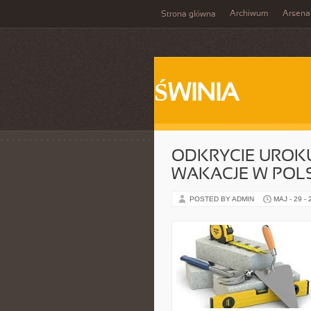
Archiwum
Arsena
Strona główna
ŚWINIA
ODKRYCIE UROKU
WAKACJE W POL
POSTED BY ADMIN
MAJ - 29 -