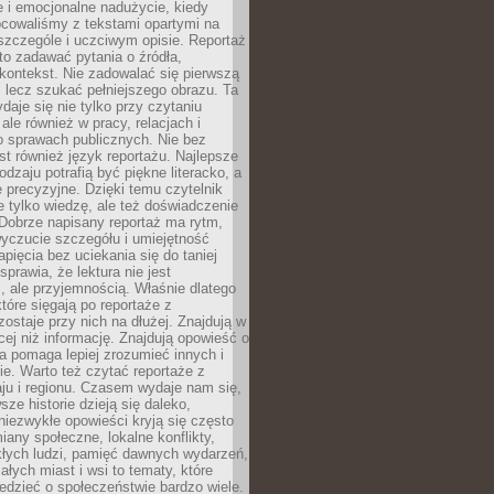
 i emocjonalne nadużycie, kiedy
bcowaliśmy z tekstami opartymi na
 szczególe i uczciwym opisie. Reportaż
to zadawać pytania o źródła,
kontekst. Nie zadowalać się pierwszą
 lecz szukać pełniejszego obrazu. Ta
daje się nie tylko przy czytaniu
ale również w pracy, relacjach i
 sprawach publicznych. Nie bez
st również język reportażu. Najlepsze
odzaju potrafią być piękne literacko, a
 precyzyjne. Dzięki temu czytelnik
e tylko wiedzę, ale też doświadczenie
Dobrze napisany reportaż ma rytm,
yczucie szczegółu i umiejętność
pięcia bez uciekania się do taniej
sprawia, że lektura nie jest
 ale przyjemnością. Właśnie dlatego
które sięgają po reportaże z
zostaje przy nich na dłużej. Znajdują w
cej niż informację. Znajdują opowieść o
ra pomaga lepiej zrozumieć innych i
e. Warto też czytać reportaże z
ju i regionu. Czasem wydaje nam się,
sze historie dzieją się daleko,
iezwykłe opowieści kryją się często
iany społeczne, lokalne konflikty,
kłych ludzi, pamięć dawnych wydarzeń,
łych miast i wsi to tematy, które
iedzieć o społeczeństwie bardzo wiele.