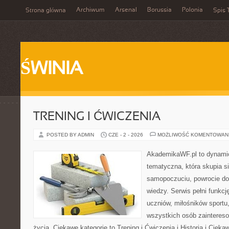
Archiwum
Arsenal
Borussia
Polonia
Strona główna
Spis 
ŚWINIA
TRENING I ĆWICZENIA
POSTED BY ADMIN
CZE - 2 - 2026
MOŻLIWOŚĆ KOMENTOWAN
AkademikaWF.pl to dynamicz
tematyczna, która skupia s
samopoczuciu, powrocie do
wiedzy. Serwis pełni funkcję
uczniów, miłośników sportu
wszystkich osób zaintere
życia. Ciekawe kategorie to Trening i Ćwiczenia i Historia i Ciek