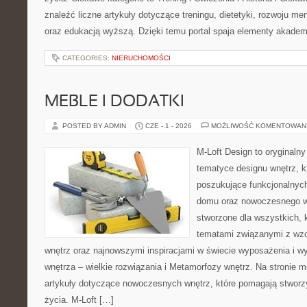
znaleźć liczne artykuły dotyczące treningu, dietetyki, rozwoju men
oraz edukacją wyższą. Dzięki temu portal spaja elementy akadem
CATEGORIES:
NIERUCHOMOŚCI
MEBLE I DODATKI
POSTED BY ADMIN
CZE - 1 - 2026
MOŻLIWOŚĆ KOMENTOWAN
M-Loft Design to oryginaln
tematyce designu wnętrz, kt
poszukujące funkcjonalnyc
domu oraz nowoczesnego w
stworzone dla wszystkich, k
tematami związanymi z wz
wnętrz oraz najnowszymi inspiracjami w świecie wyposażenia i w
wnętrza – wielkie rozwiązania i Metamorfozy wnętrz. Na stronie
artykuły dotyczące nowoczesnych wnętrz, które pomagają stworz
życia. M-Loft […]