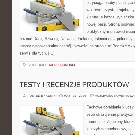
przyciąga osoby planujące 
w którym czyste krajobrazy
kulturą, a każda wycieczka
nowej pasji. Strona poświęc
praktycznym przewodnikiem 
poznać Danii, Szwecji, Norwegii, Finlandii, Islandii oraz północny
tworzy niepowtarzalny nastrój. Nowości na stronie to Podróże Ak
serwis dla tych, […]
CATEGORIES:
NIERUCHOMOŚCI
TESTY I RECENZJE PRODUKTÓW
POSTED BY ADMIN
MAJ - 21 - 2026
MOŻLIWOŚĆ KOMENTOWA
Fachowe dorabianie kluczy t
osób okazuje się praktycz
momencie. Zgubiony klucz 
kluczyk samochodowy, niedz