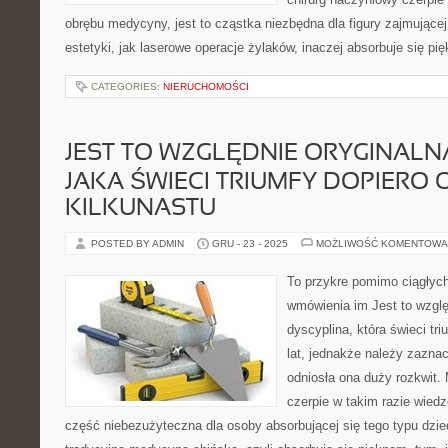
obrębu medycyny, jest to cząstka niezbędna dla figury zajmującej 
estetyki, jak laserowe operacje żylaków, inaczej absorbuje się pi
CATEGORIES:
NIERUCHOMOŚCI
JEST TO WZGLĘDNIE ORYGINALNA
JAKA ŚWIECI TRIUMFY DOPIERO 
KILKUNASTU
POSTED BY ADMIN
GRU - 23 - 2025
MOŻLIWOŚĆ KOMENTOWA
To przykre pomimo ciągłych 
wmówienia im Jest to wzglę
dyscyplina, która świeci tri
lat, jednakże należy zazna
odniosła ona duży rozkwit
czerpie w takim razie wied
część niebezużyteczna dla osoby absorbującej się tego typu dziedz