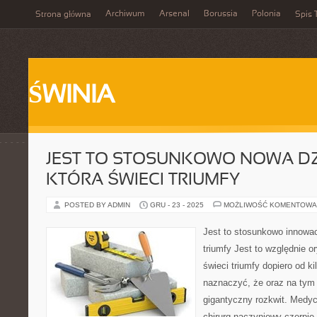
Archiwum
Arsenal
Borussia
Polonia
Strona główna
Spis 
ŚWINIA
JEST TO STOSUNKOWO NOWA DZ
KTÓRA ŚWIECI TRIUMFY
POSTED BY ADMIN
GRU - 23 - 2025
MOŻLIWOŚĆ KOMENTOWA
Jest to stosunkowo innowac
triumfy Jest to względnie o
świeci triumfy dopiero od ki
naznaczyć, że oraz na tym 
gigantyczny rozkwit. Medyc
chirurg naczyniowy czerpie