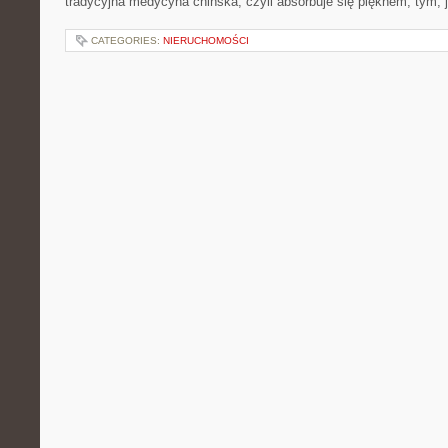
tradycyjna medycyna chińska, czyli absorbuje się pięknem, tym, 
CATEGORIES:
NIERUCHOMOŚCI