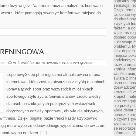
napisany rep
sensacją, l
Metamorfozy wnętrz. Na stronie można znaleźć rozbudowane
Dzięki temu 
wnętrz, które pomagają stworzyć komfortowe miejsce do
to, co się w
do określony
zwykłych lu
faktami a d
w jakimś reg
dopiero opow
całe swoje 
problemu. M
lecz dopiero
 TRENINGOWA
miejsca poka
codziennym 
DRESY
026
MOŻLIWOŚĆ KOMENTOWANIA
ZOSTAŁA WYŁĄCZONA
rozwija empa
I
krótkie info
ODZIEŻ
TRENINGOWA
współczuciu,
EsportowySklep.pl to regularnie aktualizowana strona
świata z inn
internetowa, która została stworzona z myślą o osobach
przenosi nas
doświadczeń
uprawiających sport oraz wszystkich miłośnikach
zrozumieć ż
sportowego stylu życia. Serwis stanowi źródło wiedzy
krajach, nal
albo zmagaj
dla osób poszukujących praktycznych wskazówek
nie przeżyli
wiele debat 
dotyczących odzieży sportowej, obuwia dla aktywnych,
uproszczeni
 fitness. Dzięki bogatej bazie treści każdy użytkownik
o czyimś życ
wydawanie s
ogą mu w wyborze odpowiedniego wyposażenia do ćwiczeń.
że reportaże
l sportowy na co dzień. […]
informacji. 