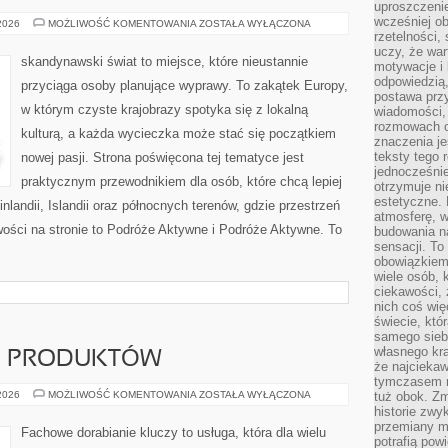
uproszczenie
wcześniej o
ARCHITEKTURA
 2026
MOŻLIWOŚĆ KOMENTOWANIA
ZOSTAŁA WYŁĄCZONA
I
rzetelności,
DESIGN
uczy, że war
skandynawski świat to miejsce, które nieustannie
motywacje i 
odpowiedzią,
przyciąga osoby planujące wyprawy. To zakątek Europy,
postawa przy
w którym czyste krajobrazy spotyka się z lokalną
wiadomości, 
rozmowach o
kulturą, a każda wycieczka może stać się początkiem
znaczenia je
teksty tego r
nowej pasji. Strona poświęcona tej tematyce jest
jednocześnie
praktycznym przewodnikiem dla osób, które chcą lepiej
otrzymuje ni
estetyczne. 
inlandii, Islandii oraz północnych terenów, gdzie przestrzeń
atmosferę, w
wości na stronie to Podróże Aktywne i Podróże Aktywne. To
budowania na
sensacji. To 
obowiązkiem,
wiele osób, 
ciekawości, 
nich coś wię
świecie, któ
samego siebi
własnego kra
JE PRODUKTÓW
że najciekaw
tymczasem n
TESTY
 2026
MOŻLIWOŚĆ KOMENTOWANIA
ZOSTAŁA WYŁĄCZONA
tuż obok. Zm
I
historie zwy
RECENZJE
przemiany ma
PRODUKTÓW
Fachowe dorabianie kluczy to usługa, która dla wielu
potrafią pow