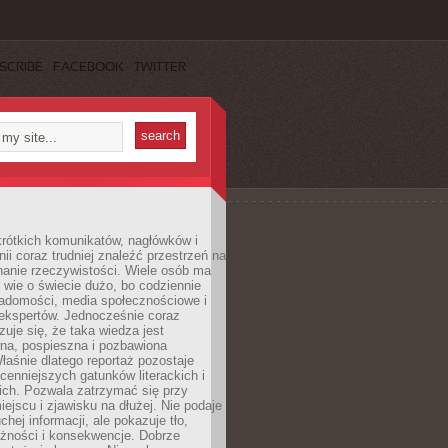
SCRIBE
FACEBOOK
TWITTER
rótkich komunikatów, nagłówków i
nii coraz trudniej znaleźć przestrzeń na
nanie rzeczywistości. Wiele osób ma
 wie o świecie dużo, bo codziennie
iadomości, media społecznościowe i
ekspertów. Jednocześnie coraz
zuje się, że taka wiedza jest
na, pospieszna i pozbawiona
łaśnie dlatego reportaż pozostaje
cenniejszych gatunków literackich i
ich. Pozwala zatrzymać się przy
iejscu i zjawisku na dłużej. Nie podaje
chej informacji, ale pokazuje tło,
eżności i konsekwencje. Dobrze