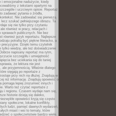
 i emocjonalne nadużycie, kiedy
bcowaliśmy z tekstami opartymi na
 szczególe i uczciwym opisie. Reportaż
to zadawać pytania o źródła,
kontekst. Nie zadowalać się pierwszą
 lecz szukać pełniejszego obrazu. Ta
daje się nie tylko przy czytaniu
ale również w pracy, relacjach i
 sprawach publicznych. Nie bez
st również język reportażu. Najlepsze
odzaju potrafią być piękne literacko, a
 precyzyjne. Dzięki temu czytelnik
e tylko wiedzę, ale też doświadczenie
Dobrze napisany reportaż ma rytm,
yczucie szczegółu i umiejętność
pięcia bez uciekania się do taniej
sprawia, że lektura nie jest
 ale przyjemnością. Właśnie dlatego
które sięgają po reportaże z
zostaje przy nich na dłużej. Znajdują w
cej niż informację. Znajdują opowieść o
ra pomaga lepiej zrozumieć innych i
e. Warto też czytać reportaże z
ju i regionu. Czasem wydaje nam się,
sze historie dzieją się daleko,
iezwykłe opowieści kryją się często
iany społeczne, lokalne konflikty,
kłych ludzi, pamięć dawnych wydarzeń,
łych miast i wsi to tematy, które
iedzieć o społeczeństwie bardzo wiele.