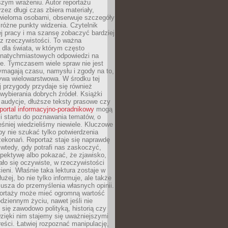
szym wrażeniu. Autor reportażu
zez długi czas zbiera materiały,
wieloma osobami, obserwuje szczegóły
e różne punkty widzenia. Czytelnik
ej pracy i ma szansę zobaczyć bardziej
z rzeczywistości. To ważna
dla świata, w którym często
natychmiastowych odpowiedzi na
e. Tymczasem wiele spraw nie jest
ymagają czasu, namysłu i zgody na to,
ywa wielowarstwowa. W środku tej
ej przygody przydaje się również
wybierania dobrych źródeł. Książki
, audycje, dłuższe teksty prasowe czy
portal informacyjno-poradnikowy
mogą
i startu do poznawania tematów, o
śniej wiedzieliśmy niewiele. Kluczowe
 by nie szukać tylko potwierdzenia
zekonań. Reportaż staje się naprawdę
wtedy, gdy potrafi nas zaskoczyć,
pektywę albo pokazać, że zjawisko,
ło się oczywiste, w rzeczywistości
ieni. Właśnie taka lektura zostaje w
użej, bo nie tylko informuje, ale także
usza do przemyślenia własnych opinii.
portaży może mieć ogromną wartość
dziennym życiu, nawet jeśli nie
 się zawodowo polityką, historią czy
Dzięki nim stajemy się uważniejszymi
reści. Łatwiej rozpoznać manipulację,