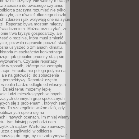
ortaż nie krzyczy. Nie walczy o uwagę
ecz zaprasza do uważnego czytania.
odbiorca zaczyna rozumieć nie tylko
ydarzyło, ale również dlaczego doszło
ch zdarzeń i jak wpływają one na życie
dzi. Reportaż bywa mostem między
oświadczeniem. Można przeczytać, że
ionie trwa kryzys gospodarczy, ale
ieść o rodzinie, która musi zmienić
życie, pozwala naprawdę poczuć skalę
ożna usłyszeć o zmianach klimatu,
 historia mieszkańców konkretnego
zuje, jak globalne procesy stają się
wyzwaniem. Czytanie reportaży
tię w sposób, którego nie zastąpią
rmacje. Empatia nie polega jedynie na
 ale na gotowości do zobaczenia
ej perspektywy. Reportaż często
 w realia bardzo odległe od własnych
. Dzięki temu możemy lepiej
ycie ludzi mieszkających w innych
eżących do innych grup społecznych
ących się z problemami, których sami
śmy. To szczególnie ważne dziś, gdy
publicznych opiera się na
ach i łatwych ocenach. Im mniej wiemy
iu, tym łatwiej przychodzi nam
zybkich sądów. Warto też zauważyć,
 uczą cierpliwości w odbiorze
Zmuszają do tego, by nie zatrzymywać