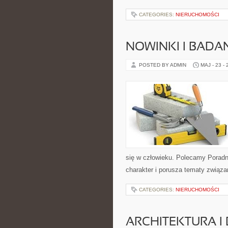
CATEGORIES:
NIERUCHOMOŚCI
NOWINKI I BADA
POSTED BY ADMIN
MAJ - 23 -
się w człowieku. Polecamy Poradnie
charakter i porusza tematy związa
CATEGORIES:
NIERUCHOMOŚCI
ARCHITEKTURA I