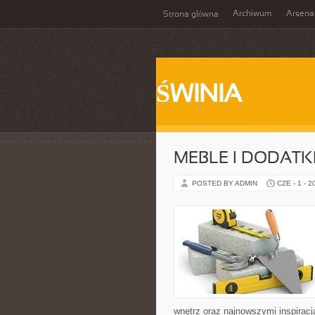
Archiwum
Arsena
Strona główna
ŚWINIA
MEBLE I DODATK
POSTED BY ADMIN
CZE - 1 - 2
wnętrz oraz najnowszymi inspiracj