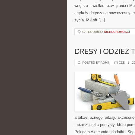
wnętrza – wielkie rozwiązania i 
artykuły dotyczące nowoczesnych 
życia. M-Loft […]
CATEGORIES:
NIERUCHOMOŚCI
DRESY I ODZIEŻ
POSTED BY ADMIN
CZE - 1 - 2
a także różnego rodzaju akcesoriów
może znaleźć pomysły, które pom
Polecam Akcesoria i dodatki i Sty