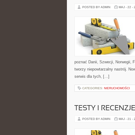
POSTED BY ADMIN
MAJ - 22 -
poznać Danii, Szwecji, Norwegii, F
tworzy niepowtarzalny nastrój. No
serwis dla tych, […]
CATEGORIES:
NIERUCHOMOŚCI
TESTY I RECENZ
POSTED BY ADMIN
MAJ - 21 -