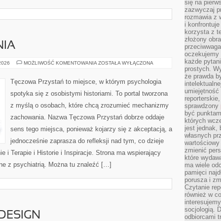
się na pierw
zazwyczaj pr
rozmawia z 
i konfrontuj
korzysta z t
złożony obra
NIA
przeciwwaga 
oczekujemy 
każde pytani
NOWINKI
 2026
MOŻLIWOŚĆ KOMENTOWANIA
ZOSTAŁA WYŁĄCZONA
I
prostych. W
BADANIA
że prawda b
Tęczowa Przystań to miejsce, w którym psychologia
intelektualn
umiejętność 
spotyka się z osobistymi historiami. To portal tworzona
reporterskie
z myślą o osobach, które chcą zrozumieć mechanizmy
sprawdzony
być punktam
zachowania. Nazwa Tęczowa Przystań dobrze oddaje
których wcze
jest jednak,
sens tego miejsca, ponieważ kojarzy się z akceptacją, a
własnych pr
jednocześnie zaprasza do refleksji nad tym, co dzieje
wartościowy 
zmienić pers
 i Terapie i Historie i Inspiracje. Strona ma wspierający
które wydawa
ne z psychiatrią. Można tu znaleźć […]
ma wiele odc
pamięci najdł
porusza i zm
Czytanie re
również w co
interesujemy
socjologią. 
 DESIGN
odbiorcami t