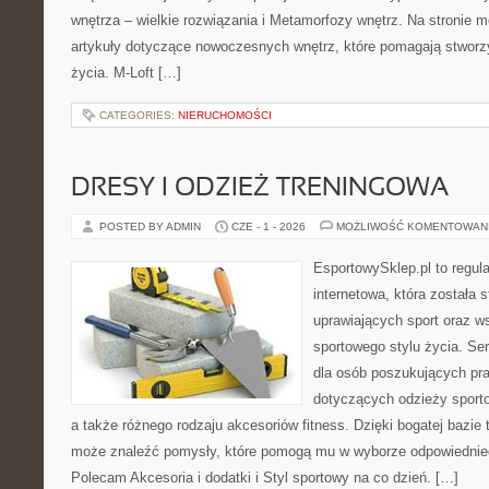
wnętrza – wielkie rozwiązania i Metamorfozy wnętrz. Na stronie
artykuły dotyczące nowoczesnych wnętrz, które pomagają stworz
życia. M-Loft […]
CATEGORIES:
NIERUCHOMOŚCI
DRESY I ODZIEŻ TRENINGOWA
POSTED BY ADMIN
CZE - 1 - 2026
MOŻLIWOŚĆ KOMENTOWAN
EsportowySklep.pl to regula
internetowa, która została
uprawiających sport oraz w
sportowego stylu życia. Se
dla osób poszukujących p
dotyczących odzieży sporto
a także różnego rodzaju akcesoriów fitness. Dzięki bogatej bazie
może znaleźć pomysły, które pomogą mu w wyborze odpowiednie
Polecam Akcesoria i dodatki i Styl sportowy na co dzień. […]