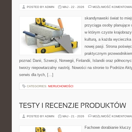
POSTED BY ADMIN
MAJ - 22 - 2026
MOŻLIWOŚĆ KOMENTOWA
skandynawski świat to miej
przyciąga osoby planujące 
w którym czyste krajobrazy
kulturą, a każda wycieczka
nowej pasji. Strona poświęc
praktycznym przewodnikiem 
poznać Danii, Szwecji, Norwegii, Finlandii, Islandii oraz północny
tworzy niepowtarzalny nastrój. Nowości na stronie to Podróże Ak
serwis dla tych, […]
CATEGORIES:
NIERUCHOMOŚCI
TESTY I RECENZJE PRODUKTÓW
POSTED BY ADMIN
MAJ - 21 - 2026
MOŻLIWOŚĆ KOMENTOWA
Fachowe dorabianie kluczy t