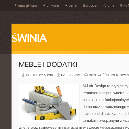
Archiwum
Arsenal
Borussia
Polonia
Strona główna
Spis 
ŚWINIA
MEBLE I DODATKI
POSTED BY ADMIN
CZE - 1 - 2026
MOŻLIWOŚĆ KOMENTOWAN
M-Loft Design to oryginaln
tematyce designu wnętrz, kt
poszukujące funkcjonalnyc
domu oraz nowoczesnego w
stworzone dla wszystkich, k
tematami związanymi z wz
wnętrz oraz najnowszymi inspiracjami w świecie wyposażenia i w