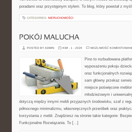
poradami oraz przystępnym stylem. To blog, który powstał z myśl
CATEGORIES:
NIERUCHOMOŚCI
POKÓJ MALUCHA
POSTED BY ADMIN
KWI - 1 - 2026
MOŻLIWOŚĆ KOMENTOWAN
Pino to rozbudowana platfor
wyposażeniu pokoju dziecka
oraz funkcjonalnych rozwią
sam główny przekaz serwisu
miejsce poświęcone meblo
młodzieżowym i uniwersaln
dotyczą między innymi mebli przyjaznych środowisku, szaf z reg
północnego minimalizmu, własnoręcznych przeróbek oraz prakty
korzystania z mebli. Znajdziesz na stronie takie kategorie: Bezp
Funkcjonalne Rozwiązania. To […]