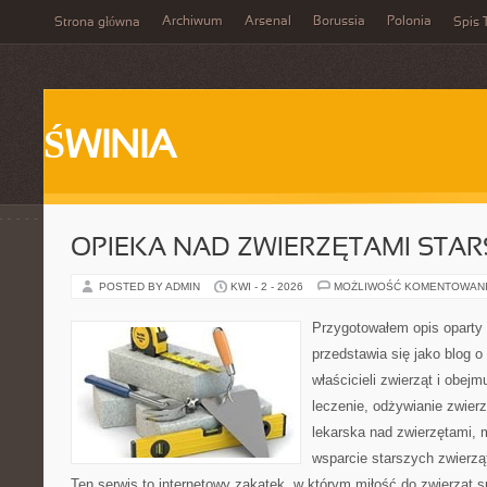
Archiwum
Arsenal
Borussia
Polonia
Strona główna
Spis 
ŚWINIA
OPIEKA NAD ZWIERZĘTAMI STAR
POSTED BY ADMIN
KWI - 2 - 2026
MOŻLIWOŚĆ KOMENTOWAN
Przygotowałem opis oparty 
przedstawia się jako blog o
właścicieli zwierząt i obejm
leczenie, odżywianie zwier
lekarska nad zwierzętami, 
wsparcie starszych zwierzą
Ten serwis to internetowy zakątek, w którym miłość do zwierząt s