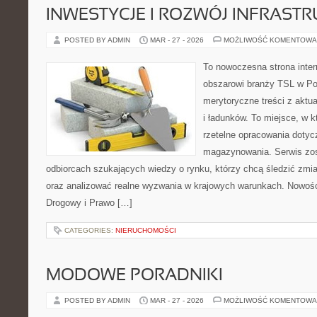
INWESTYCJE I ROZWÓJ INFRAST
POSTED BY ADMIN
MAR - 27 - 2026
MOŻLIWOŚĆ KOMENTOWA
To nowoczesna strona inte
obszarowi branży TSL w Po
merytoryczne treści z aktua
i ładunków. To miejsce, w k
rzetelne opracowania dotyczą
magazynowania. Serwis zos
odbiorcach szukających wiedzy o rynku, którzy chcą śledzić zmia
oraz analizować realne wyzwania w krajowych warunkach. Nowości
Drogowy i Prawo […]
CATEGORIES:
NIERUCHOMOŚCI
MODOWE PORADNIKI
POSTED BY ADMIN
MAR - 27 - 2026
MOŻLIWOŚĆ KOMENTOWA