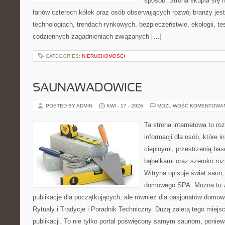
sposób. Strona skupia się 
fanów czterech kółek oraz osób obserwujących rozwój branży jes
technologiach, trendach rynkowych, bezpieczeństwie, ekologii, t
codziennych zagadnieniach związanych […]
CATEGORIES:
NIERUCHOMOŚCI
SAUNAWADOWICE
POSTED BY ADMIN
KWI - 17 - 2026
MOŻLIWOŚĆ KOMENTOWA
Ta strona internetowa to 
informacji dla osób, które i
cieplnymi, przestrzenią ba
bąbelkami oraz szeroko ro
Witryna opisuje świat saun,
domowego SPA. Można tu zn
publikacje dla początkujących, ale również dla pasjonatów domo
Rytuały i Tradycje i Poradnik Techniczny. Dużą zaletą tego miej
publikacji. To nie tylko portal poświęcony samym saunom, ponie