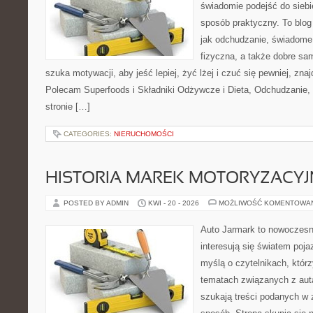
świadomie podejść do siebi
sposób praktyczny. To blo
jak odchudzanie, świadome
fizyczna, a także dobre sa
szuka motywacji, aby jeść lepiej, żyć lżej i czuć się pewniej, znaj
Polecam Superfoods i Składniki Odżywcze i Dieta, Odchudzanie,
stronie […]
CATEGORIES:
NIERUCHOMOŚCI
HISTORIA MAREK MOTORYZACY
POSTED BY ADMIN
KWI - 20 - 2026
MOŻLIWOŚĆ KOMENTOWA
Auto Jarmark to nowoczesna
interesują się światem poj
myślą o czytelnikach, któr
tematach związanych z aut
szukają treści podanych w 