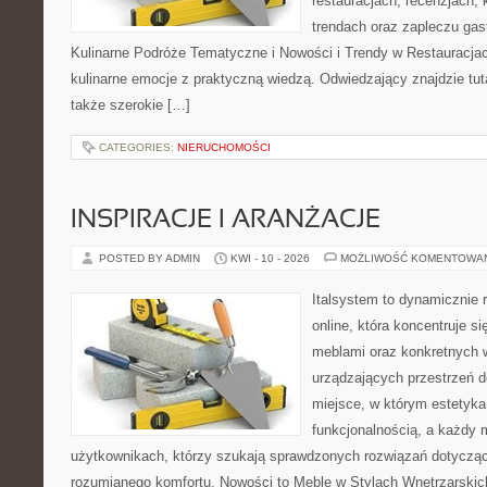
restauracjach, recenzjach, 
trendach oraz zapleczu gas
Kulinarne Podróże Tematyczne i Nowości i Trendy w Restauracjach
kulinarne emocje z praktyczną wiedzą. Odwiedzający znajdzie tutaj 
także szerokie […]
CATEGORIES:
NIERUCHOMOŚCI
INSPIRACJE I ARANŻACJE
POSTED BY ADMIN
KWI - 10 - 2026
MOŻLIWOŚĆ KOMENTOWA
Italsystem to dynamicznie r
online, która koncentruje si
meblami oraz konkretnych
urządzających przestrzeń do
miejsce, w którym estetyka
funkcjonalnością, a każdy 
użytkownikach, którzy szukają sprawdzonych rozwiązań dotycząc
rozumianego komfortu. Nowości to Meble w Stylach Wnętrzarskic