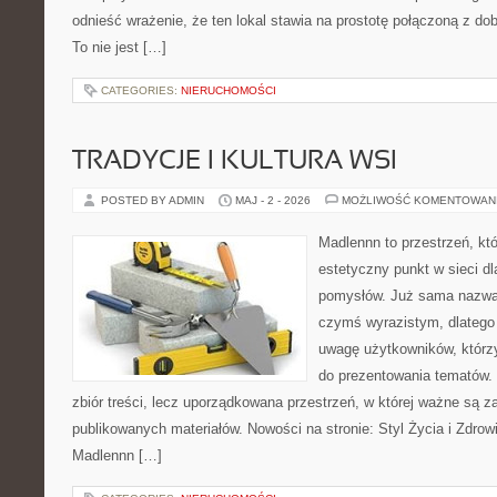
odnieść wrażenie, że ten lokal stawia na prostotę połączoną z do
To nie jest […]
CATEGORIES:
NIERUCHOMOŚCI
TRADYCJE I KULTURA WSI
POSTED BY ADMIN
MAJ - 2 - 2026
MOŻLIWOŚĆ KOMENTOWAN
Madlennn to przestrzeń, kt
estetyczny punkt w sieci d
pomysłów. Już sama nazwa 
czymś wyrazistym, dlatego
uwagę użytkowników, którzy
do prezentowania tematów. 
zbiór treści, lecz uporządkowana przestrzeń, w której ważne są za
publikowanych materiałów. Nowości na stronie: Styl Życia i Zdrowi
Madlennn […]