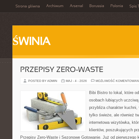
Archiwum
Arsenal
Borussia
Polonia
Strona główna
Spis 
ŚWINIA
PRZEPISY ZERO-WASTE
POSTED BY ADMIN
MAJ - 4 - 2026
MOŻLIWOŚĆ KOMENTOWAN
Bibi Bistro to lokal, które 
osobach lubiących uczciwą 
przybliża charakter kuchni,
tylko świeże, ale również 
internetowa wizytówka, któ
klientów, poszukujących pr
Przepisy Zero-Waste i Sezonowe Gotowanie. Już od pierwszego 