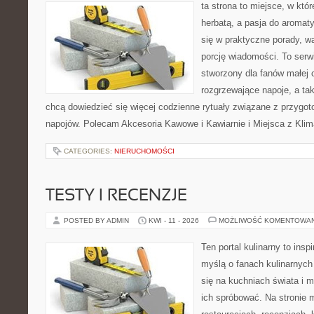
ta strona to miejsce, w któ
herbatą, a pasja do aroma
się w praktyczne porady, wa
porcję wiadomości. To serw
stworzony dla fanów małej 
rozgrzewające napoje, a tak
chcą dowiedzieć się więcej codzienne rytuały związane z przygo
napojów. Polecam Akcesoria Kawowe i Kawiarnie i Miejsca z Klim
CATEGORIES:
NIERUCHOMOŚCI
TESTY I RECENZJE
POSTED BY ADMIN
KWI - 11 - 2026
MOŻLIWOŚĆ KOMENTOWA
Ten portal kulinarny to ins
myślą o fanach kulinarnych 
się na kuchniach świata i 
ich spróbować. Na stronie 