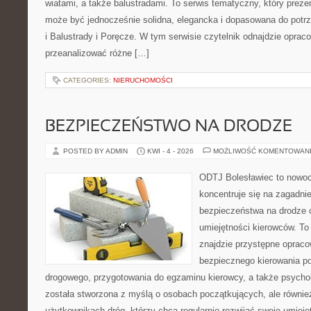
wiatami, a także balustradami. To serwis tematyczny, który preze
może być jednocześnie solidna, elegancka i dopasowana do potr
i Balustrady i Poręcze. W tym serwisie czytelnik odnajdzie opraco
przeanalizować różne […]
CATEGORIES:
NIERUCHOMOŚCI
BEZPIECZEŃSTWO NA DRODZE
POSTED BY ADMIN
KWI - 4 - 2026
MOŻLIWOŚĆ KOMENTOWAN
ODTJ Bolesławiec to nowoc
koncentruje się na zagadni
bezpieczeństwa na drodze 
umiejętności kierowców. To 
znajdzie przystępne opraco
bezpiecznego kierowania p
drogowego, przygotowania do egzaminu kierowcy, a także psychol
została stworzona z myślą o osobach początkujących, ale równie
użytkownikach dróg, którzy chcą regularnie rozwijać swoje umiejęt