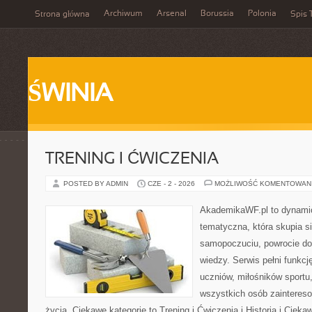
Archiwum
Arsenal
Borussia
Polonia
Strona główna
Spis 
ŚWINIA
TRENING I ĆWICZENIA
POSTED BY ADMIN
CZE - 2 - 2026
MOŻLIWOŚĆ KOMENTOWAN
AkademikaWF.pl to dynamicz
tematyczna, która skupia s
samopoczuciu, powrocie do
wiedzy. Serwis pełni funkcję
uczniów, miłośników sportu
wszystkich osób zaintere
życia. Ciekawe kategorie to Trening i Ćwiczenia i Historia i Ciek