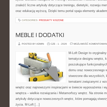
znaleźć liczne artykuły dotyczące treningu, dietetyki, rozwoju men
oraz edukacją wyższą. Dzięki temu portal spaja elementy akadem
CATEGORIES:
PRODUKTY KISZONE
MEBLE I DODATKI
POSTED BY ADMIN
CZE - 1 - 2026
MOŻLIWOŚĆ KOMENTOWAN
M-Loft Design to oryginaln
tematyce designu wnętrz, kt
poszukujące funkcjonalnyc
domu oraz nowoczesnego w
stworzone dla wszystkich, k
tematami związanymi z wz
wnętrz oraz najnowszymi inspiracjami w świecie wyposażenia i w
wnętrza – wielkie rozwiązania i Metamorfozy wnętrz. Na stronie
artykuły dotyczące nowoczesnych wnętrz, które pomagają stworz
życia. M-Loft […]