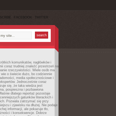
SCRIBE
FACEBOOK
TWITTER
rótkich komunikatów, nagłówków i
nii coraz trudniej znaleźć przestrzeń na
nanie rzeczywistości. Wiele osób ma
 wie o świecie dużo, bo codziennie
iadomości, media społecznościowe i
ekspertów. Jednocześnie coraz
zuje się, że taka wiedza jest
na, pospieszna i pozbawiona
łaśnie dlatego reportaż pozostaje
cenniejszych gatunków literackich i
ich. Pozwala zatrzymać się przy
iejscu i zjawisku na dłużej. Nie podaje
chej informacji, ale pokazuje tło,
eżności i konsekwencje. Dobrze