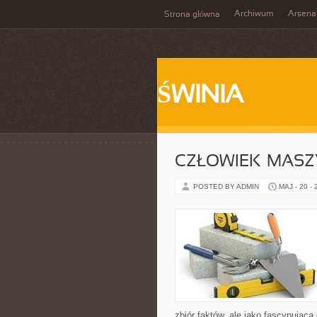
Archiwum
Arsena
Strona główna
ŚWINIA
CZŁOWIEK–MASZ
POSTED BY ADMIN
MAJ - 20 -
zbiór faktów, ale jako fascynując