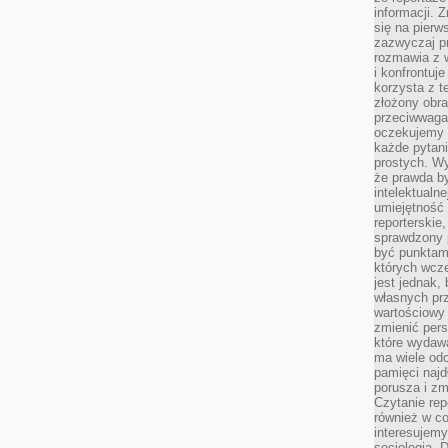
informacji. 
się na pierw
zazwyczaj pr
rozmawia z 
i konfrontuj
korzysta z t
złożony obra
przeciwwaga 
oczekujemy 
każde pytani
prostych. W
że prawda b
intelektualn
umiejętność 
reporterskie
sprawdzony
być punktam
których wcze
jest jednak,
własnych pr
wartościowy 
zmienić pers
które wydawa
ma wiele odc
pamięci najdł
porusza i zm
Czytanie re
również w co
interesujemy
socjologią. 