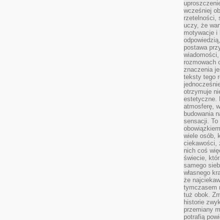
uproszczenie
wcześniej o
rzetelności,
uczy, że war
motywacje i 
odpowiedzią,
postawa przy
wiadomości, 
rozmowach o
znaczenia je
teksty tego r
jednocześnie
otrzymuje ni
estetyczne. 
atmosferę, w
budowania na
sensacji. To 
obowiązkiem,
wiele osób, 
ciekawości, 
nich coś wię
świecie, któ
samego siebi
własnego kra
że najciekaw
tymczasem n
tuż obok. Zm
historie zwy
przemiany ma
potrafią pow