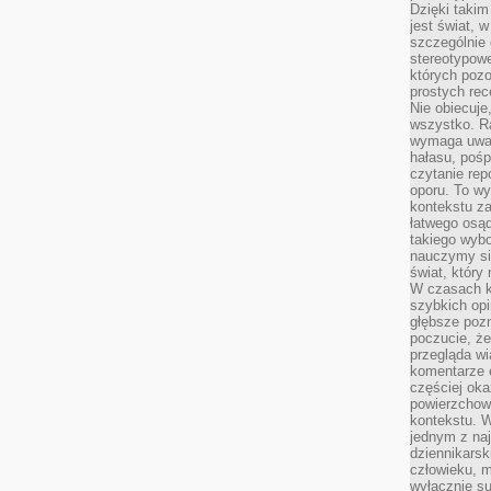
Dzięki takim
jest świat, 
szczególnie
stereotypowe
których pozo
prostych rec
Nie obiecuje
wszystko. R
wymaga uwag
hałasu, poś
czytanie rep
oporu. To wy
kontekstu za
łatwego osą
takiego wyb
nauczymy się
świat, który
W czasach k
szybkich opi
głębsze poz
poczucie, że
przegląda w
komentarze 
częściej oka
powierzchow
kontekstu. W
jednym z naj
dziennikarsk
człowieku, m
wyłącznie su