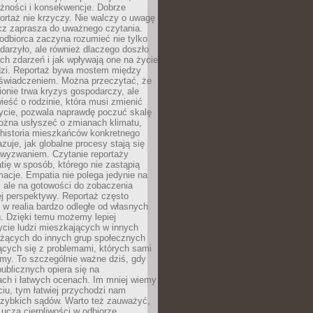
eżności i konsekwencje. Dobrze
ortaż nie krzyczy. Nie walczy o uwagę
ecz zaprasza do uważnego czytania.
odbiorca zaczyna rozumieć nie tylko
ydarzyło, ale również dlaczego doszło
ch zdarzeń i jak wpływają one na życie
dzi. Reportaż bywa mostem między
oświadczeniem. Można przeczytać, że
ionie trwa kryzys gospodarczy, ale
ieść o rodzinie, która musi zmienić
życie, pozwala naprawdę poczuć skalę
ożna usłyszeć o zmianach klimatu,
 historia mieszkańców konkretnego
zuje, jak globalne procesy stają się
wyzwaniem. Czytanie reportaży
tię w sposób, którego nie zastąpią
rmacje. Empatia nie polega jedynie na
 ale na gotowości do zobaczenia
ej perspektywy. Reportaż często
 w realia bardzo odległe od własnych
. Dzięki temu możemy lepiej
ycie ludzi mieszkających w innych
eżących do innych grup społecznych
ących się z problemami, których sami
śmy. To szczególnie ważne dziś, gdy
publicznych opiera się na
ach i łatwych ocenach. Im mniej wiemy
iu, tym łatwiej przychodzi nam
zybkich sądów. Warto też zauważyć,
 uczą cierpliwości w odbiorze