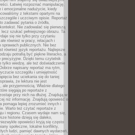
reści. Łatwiej rozpoznać manipulację,
 i emocjonalne nadużycie, kiedy
bcowaliśmy z tekstami opartymi na
 szczególe i uczciwym opisie. Reportaż
to zadawać pytania o źródła,
kontekst. Nie zadowalać się pierwszą
 lecz szukać pełniejszego obrazu. Ta
daje się nie tylko przy czytaniu
ale również w pracy, relacjach i
 sprawach publicznych. Nie bez
st również język reportażu. Najlepsze
odzaju potrafią być piękne literacko, a
 precyzyjne. Dzięki temu czytelnik
e tylko wiedzę, ale też doświadczenie
Dobrze napisany reportaż ma rytm,
yczucie szczegółu i umiejętność
pięcia bez uciekania się do taniej
sprawia, że lektura nie jest
 ale przyjemnością. Właśnie dlatego
które sięgają po reportaże z
zostaje przy nich na dłużej. Znajdują w
cej niż informację. Znajdują opowieść o
ra pomaga lepiej zrozumieć innych i
e. Warto też czytać reportaże z
ju i regionu. Czasem wydaje nam się,
sze historie dzieją się daleko,
iezwykłe opowieści kryją się często
iany społeczne, lokalne konflikty,
kłych ludzi, pamięć dawnych wydarzeń,