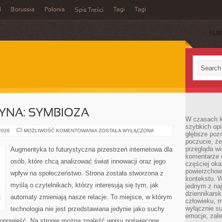
l
Borussia
Polonia
Tagi
Tagi
Spis Treści
SUB
YNA: SYMBIOZA
W czasach k
szybkich opi
CZŁOWIEK–
 2026
MOŻLIWOŚĆ KOMENTOWANIA
ZOSTAŁA WYŁĄCZONA
głębsze poz
MASZYNA:
poczucie, że
SYMBIOZA
przegląda w
Augmentyka to futurystyczna przestrzeń internetowa dla
komentarze 
osób, które chcą analizować świat innowacji oraz jego
częściej oka
powierzchow
wpływ na społeczeństwo. Strona została stworzona z
kontekstu. W
myślą o czytelnikach, którzy interesują się tym, jak
jednym z naj
dziennikarsk
automaty zmieniają nasze relacje. To miejsce, w którym
człowieku, m
wyłącznie su
technologia nie jest przedstawiana jedynie jako suchy
emocje, zal
a opowieść. Na stronie można znaleźć wpisy poświęcone