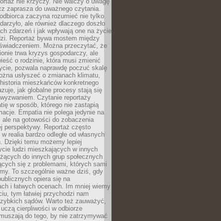
ortaż nie krzyczy. Nie walczy o uwagę
ecz zaprasza do uważnego czytania.
odbiorca zaczyna rozumieć nie tylko
ydarzyło, ale również dlaczego doszło
ch zdarzeń i jak wpływają one na życie
dzi. Reportaż bywa mostem między
oświadczeniem. Można przeczytać, że
ionie trwa kryzys gospodarczy, ale
ieść o rodzinie, która musi zmienić
życie, pozwala naprawdę poczuć skalę
ożna usłyszeć o zmianach klimatu,
 historia mieszkańców konkretnego
zuje, jak globalne procesy stają się
wyzwaniem. Czytanie reportaży
tię w sposób, którego nie zastąpią
rmacje. Empatia nie polega jedynie na
 ale na gotowości do zobaczenia
ej perspektywy. Reportaż często
 w realia bardzo odległe od własnych
. Dzięki temu możemy lepiej
ycie ludzi mieszkających w innych
eżących do innych grup społecznych
ących się z problemami, których sami
śmy. To szczególnie ważne dziś, gdy
publicznych opiera się na
ach i łatwych ocenach. Im mniej wiemy
iu, tym łatwiej przychodzi nam
zybkich sądów. Warto też zauważyć,
 uczą cierpliwości w odbiorze
Zmuszają do tego, by nie zatrzymywać