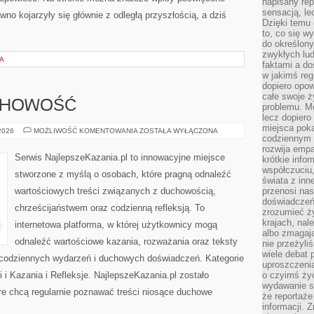
napisany rep
sensacją, l
no kojarzyły się głównie z odległą przyszłością, a dziś
Dzięki temu 
to, co się w
do określony
zwykłych lu
A
faktami a d
w jakimś reg
dopiero opow
całe swoje 
UCHOWOŚĆ
problemu. M
lecz dopiero
miejsca poka
MODLITWA
 2026
MOŻLIWOŚĆ KOMENTOWANIA
ZOSTAŁA WYŁĄCZONA
codziennym 
I
DUCHOWOŚĆ
rozwija empa
Serwis NajlepszeKazania.pl to innowacyjne miejsce
krótkie info
współczuciu,
stworzone z myślą o osobach, które pragną odnaleźć
świata z inn
wartościowych treści związanych z duchowością,
przenosi nas
doświadczeń
chrześcijaństwem oraz codzienną refleksją. To
zrozumieć ż
krajach, nal
internetowa platforma, w której użytkownicy mogą
albo zmagaj
odnaleźć wartościowe kazania, rozważania oraz teksty
nie przeżyli
wiele debat 
 codziennych wydarzeń i duchowych doświadczeń. Kategorie
uproszczeni
i i Kazania i Refleksje. NajlepszeKazania.pl zostało
o czyimś życ
wydawanie s
re chcą regularnie poznawać treści niosące duchowe
że reportaże
informacji. 