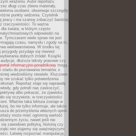
szym wrażeniu. Autor reportażu
zez długi czas zbiera materiały,
wieloma osobami, obserwuje szczegóły
e różne punkty widzenia. Czytelnik
ej pracy i ma szansę zobaczyć bardziej
z rzeczywistości. To ważna
dla świata, w którym często
natychmiastowych odpowiedzi na
e. Tymczasem wiele spraw nie jest
ymagają czasu, namysłu i zgody na to,
ywa wielowarstwowa. W środku tej
ej przygody przydaje się również
wybierania dobrych źródeł. Książki
, audycje, dłuższe teksty prasowe czy
portal informacyjno-poradnikowy
mogą
i startu do poznawania tematów, o
śniej wiedzieliśmy niewiele. Kluczowe
 by nie szukać tylko potwierdzenia
zekonań. Reportaż staje się naprawdę
wtedy, gdy potrafi nas zaskoczyć,
pektywę albo pokazać, że zjawisko,
ło się oczywiste, w rzeczywistości
ieni. Właśnie taka lektura zostaje w
użej, bo nie tylko informuje, ale także
usza do przemyślenia własnych opinii.
portaży może mieć ogromną wartość
dziennym życiu, nawet jeśli nie
 się zawodowo polityką, historią czy
Dzięki nim stajemy się uważniejszymi
reści. Łatwiej rozpoznać manipulację,