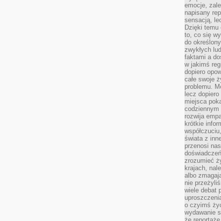
emocje, zal
napisany rep
sensacją, l
Dzięki temu 
to, co się w
do określony
zwykłych lu
faktami a d
w jakimś reg
dopiero opow
całe swoje 
problemu. M
lecz dopiero
miejsca poka
codziennym 
rozwija empa
krótkie info
współczuciu,
świata z inn
przenosi nas
doświadczeń
zrozumieć ż
krajach, nal
albo zmagaj
nie przeżyli
wiele debat 
uproszczeni
o czyimś życ
wydawanie s
że reportaże