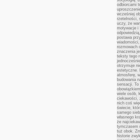
odbiorcami t
uproszczenie
wcześniej o
rzetelności,
uczy, że war
motywacje i 
odpowiedzią,
postawa przy
wiadomości, 
rozmowach o
znaczenia je
teksty tego r
jednocześnie
otrzymuje ni
estetyczne. 
atmosferę, w
budowania na
sensacji. To 
obowiązkiem,
wiele osób, 
ciekawości, 
nich coś wię
świecie, któ
samego siebi
własnego kra
że najciekaw
tymczasem n
tuż obok. Zm
historie zwy