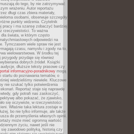
Zmuszają do tego, by nie zatrzymywać
szym wrażeniu. Autor reportażu
zez długi czas zbiera materiały,
wieloma osobami, obserwuje szczegóły
e różne punkty widzenia. Czytelnik
ej pracy i ma szansę zobaczyć bardziej
z rzeczywistości. To ważna
dla świata, w którym często
natychmiastowych odpowiedzi na
e. Tymczasem wiele spraw nie jest
ymagają czasu, namysłu i zgody na to,
ywa wielowarstwowa. W środku tej
ej przygody przydaje się również
wybierania dobrych źródeł. Książki
, audycje, dłuższe teksty prasowe czy
portal informacyjno-poradnikowy
mogą
i startu do poznawania tematów, o
śniej wiedzieliśmy niewiele. Kluczowe
 by nie szukać tylko potwierdzenia
zekonań. Reportaż staje się naprawdę
wtedy, gdy potrafi nas zaskoczyć,
pektywę albo pokazać, że zjawisko,
ło się oczywiste, w rzeczywistości
ieni. Właśnie taka lektura zostaje w
użej, bo nie tylko informuje, ale także
usza do przemyślenia własnych opinii.
portaży może mieć ogromną wartość
dziennym życiu, nawet jeśli nie
 się zawodowo polityką, historią czy
Dzięki nim stajemy się uważniejszymi