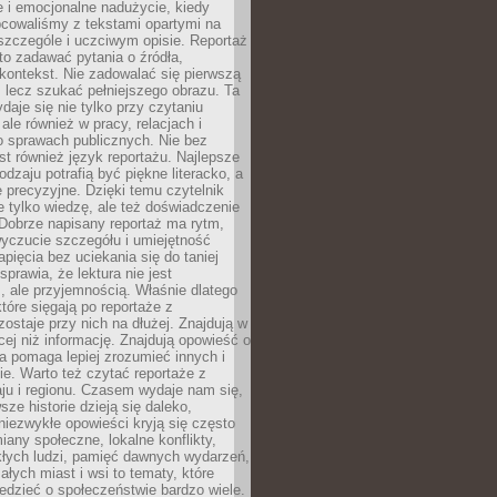
 i emocjonalne nadużycie, kiedy
bcowaliśmy z tekstami opartymi na
 szczególe i uczciwym opisie. Reportaż
to zadawać pytania o źródła,
kontekst. Nie zadowalać się pierwszą
 lecz szukać pełniejszego obrazu. Ta
daje się nie tylko przy czytaniu
ale również w pracy, relacjach i
 sprawach publicznych. Nie bez
st również język reportażu. Najlepsze
odzaju potrafią być piękne literacko, a
 precyzyjne. Dzięki temu czytelnik
e tylko wiedzę, ale też doświadczenie
Dobrze napisany reportaż ma rytm,
yczucie szczegółu i umiejętność
pięcia bez uciekania się do taniej
sprawia, że lektura nie jest
 ale przyjemnością. Właśnie dlatego
które sięgają po reportaże z
zostaje przy nich na dłużej. Znajdują w
cej niż informację. Znajdują opowieść o
ra pomaga lepiej zrozumieć innych i
e. Warto też czytać reportaże z
ju i regionu. Czasem wydaje nam się,
sze historie dzieją się daleko,
iezwykłe opowieści kryją się często
iany społeczne, lokalne konflikty,
kłych ludzi, pamięć dawnych wydarzeń,
łych miast i wsi to tematy, które
iedzieć o społeczeństwie bardzo wiele.