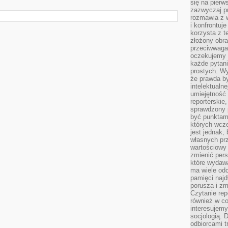
się na pierw
zazwyczaj pr
rozmawia z 
i konfrontuj
korzysta z t
złożony obra
przeciwwaga 
oczekujemy 
każde pytani
prostych. W
że prawda b
intelektualn
umiejętność 
reporterskie
sprawdzony
być punktam
których wcze
jest jednak,
własnych pr
wartościowy 
zmienić pers
które wydawa
ma wiele odc
pamięci najdł
porusza i zm
Czytanie re
również w co
interesujemy
socjologią. 
odbiorcami t