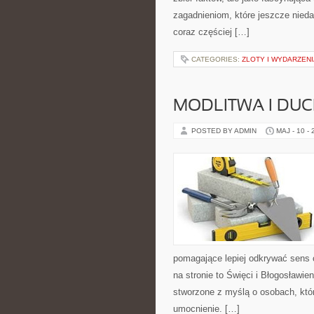
zagadnieniom, które jeszcze niedaw
coraz częściej […]
CATEGORIES:
ZLOTY I WYDARZENI
MODLITWA I D
POSTED BY ADMIN
MAJ - 10 -
pomagające lepiej odkrywać sens
na stronie to Święci i Błogosławien
stworzone z myślą o osobach, któ
umocnienie. […]