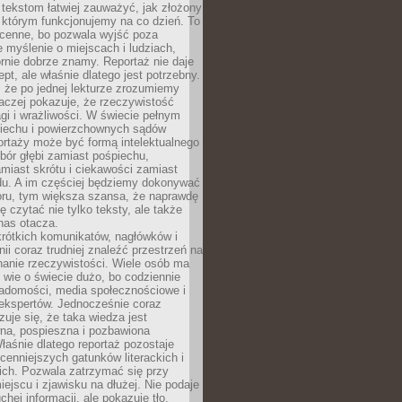
 tekstom łatwiej zauważyć, jak złożony
w którym funkcjonujemy na co dzień. To
 cenne, bo pozwala wyjść poza
 myślenie o miejscach i ludziach,
rnie dobrze znamy. Reportaż nie daje
ept, ale właśnie dlatego jest potrzebny.
, że po jednej lekturze zrozumiemy
aczej pokazuje, że rzeczywistość
i i wrażliwości. W świecie pełnym
piechu i powierzchownych sądów
ortaży może być formą intelektualnego
bór głębi zamiast pośpiechu,
miast skrótu i ciekawości zamiast
du. A im częściej będziemy dokonywać
oru, tym większa szansa, że naprawdę
 czytać nie tylko teksty, ale także
 nas otacza.
rótkich komunikatów, nagłówków i
nii coraz trudniej znaleźć przestrzeń na
nanie rzeczywistości. Wiele osób ma
 wie o świecie dużo, bo codziennie
iadomości, media społecznościowe i
ekspertów. Jednocześnie coraz
zuje się, że taka wiedza jest
na, pospieszna i pozbawiona
łaśnie dlatego reportaż pozostaje
cenniejszych gatunków literackich i
ich. Pozwala zatrzymać się przy
iejscu i zjawisku na dłużej. Nie podaje
chej informacji, ale pokazuje tło,