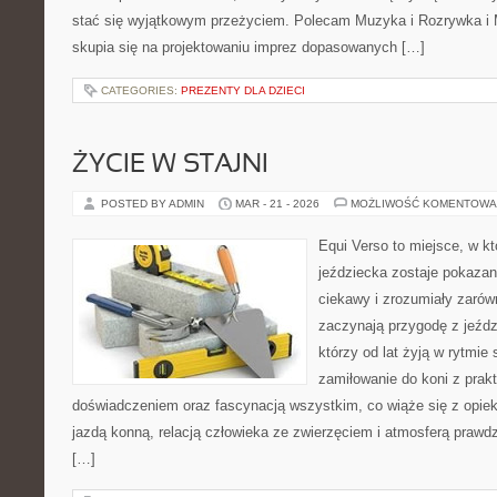
stać się wyjątkowym przeżyciem. Polecam Muzyka i Rozrywka i M
skupia się na projektowaniu imprez dopasowanych […]
CATEGORIES:
PREZENTY DLA DZIECI
ŻYCIE W STAJNI
POSTED BY ADMIN
MAR - 21 - 2026
MOŻLIWOŚĆ KOMENTOWA
Equi Verso to miejsce, w k
jeździecka zostaje pokaza
ciekawy i zrozumiały zarówn
zaczynają przygodę z jeździ
którzy od lat żyją w rytmie s
zamiłowanie do koni z pra
doświadczeniem oraz fascynacją wszystkim, co wiąże się z opiek
jazdą konną, relacją człowieka ze zwierzęciem i atmosferą prawdz
[…]