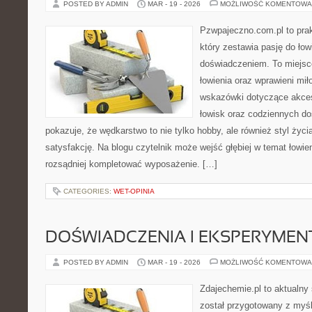
POSTED BY ADMIN
MAR - 19 - 2026
MOŻLIWOŚĆ KOMENTOWA
Pzwpajeczno.com.pl to pra
który zestawia pasję do ło
doświadczeniem. To miejsc
łowienia oraz wprawieni mi
wskazówki dotyczące akces
łowisk oraz codziennych d
pokazuje, że wędkarstwo to nie tylko hobby, ale również styl życi
satysfakcję. Na blogu czytelnik może wejść głębiej w temat łowien
rozsądniej kompletować wyposażenie. […]
CATEGORIES:
WET-OPINIA
DOŚWIADCZENIA I EKSPERYMEN
POSTED BY ADMIN
MAR - 19 - 2026
MOŻLIWOŚĆ KOMENTOWA
Zdajechemie.pl to aktualny 
został przygotowany z myś