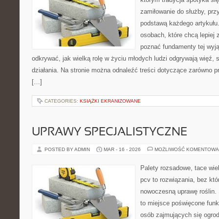
zamiłowanie do służby, prz
podstawą każdego artykułu.
osobach, które chcą lepiej
poznać fundamenty tej wyją
odkrywać, jak wielką rolę w życiu młodych ludzi odgrywają więź,
działania. Na stronie można odnaleźć treści dotyczące zarówno pr
[…]
CATEGORIES:
KSIĄŻKI EKRANIZOWANE
UPRAWY SPECJALISTYCZNE
POSTED BY ADMIN
MAR - 16 - 2026
MOŻLIWOŚĆ KOMENTOWA
Palety rozsadowe, tace wie
pcv to rozwiązania, bez któ
nowoczesną uprawę roślin. 
to miejsce poświęcone fun
osób zajmujących się ogro