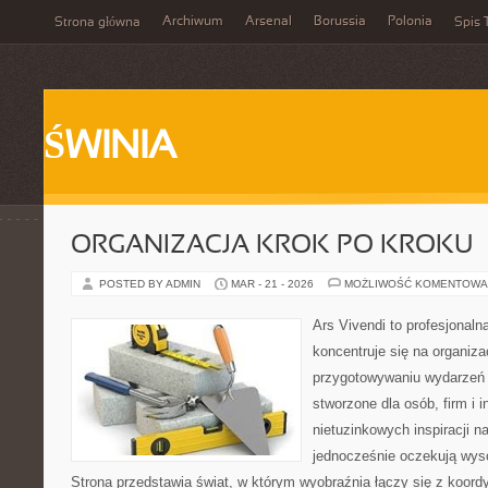
Archiwum
Arsenal
Borussia
Polonia
Strona główna
Spis 
ŚWINIA
ORGANIZACJA KROK PO KROKU
POSTED BY ADMIN
MAR - 21 - 2026
MOŻLIWOŚĆ KOMENTOWA
Ars Vivendi to profesjonalna
koncentruje się na organiza
przygotowywaniu wydarzeń 
stworzone dla osób, firm i i
nietuzinkowych inspiracji n
jednocześnie oczekują wyso
Strona przedstawia świat, w którym wyobraźnia łączy się z koor