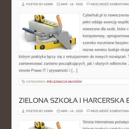
POSTED BY ADMIN
MAR - 16 - 2026
MOŻLIWOŚĆ KOMENTOWA
Cyberhub.pl to nowoczesna 
pełni oddaje esencję współc
stworzone dla osób, które 
komputerowy, oprogramowani
szeroko rozumiane bezpiec
nazwa serwisu buduje skoja
którym praktyka łączy się z entuzjazmem do nowych rozwiązań. 
zainteresować zarówno początkujących, jak i obytych odbiorców.
stronie Prawo IT i prywatność i […]
CATEGORIES:
PIELĘGNACJA WŁOSÓW
ZIELONA SZKOŁA I HARCERSKA 
POSTED BY ADMIN
MAR - 16 - 2026
MOŻLIWOŚĆ KOMENTOWA
Strona internetowa poświęc
którym tradycja spotyka si