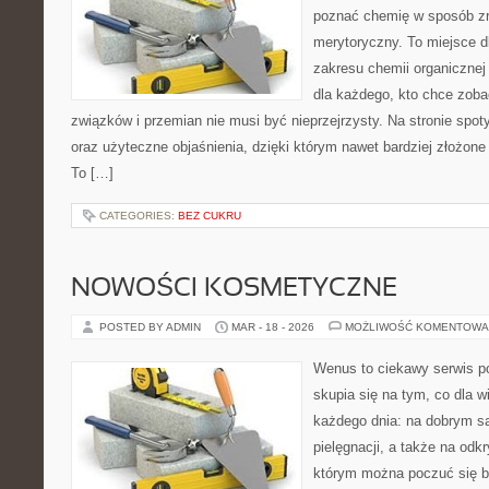
poznać chemię w sposób zr
merytoryczny. To miejsce dl
zakresu chemii organicznej 
dla każdego, kto chce zobac
związków i przemian nie musi być nieprzejrzysty. Na stronie spot
oraz użyteczne objaśnienia, dzięki którym nawet bardziej złożone 
To […]
CATEGORIES:
BEZ CUKRU
NOWOŚCI KOSMETYCZNE
POSTED BY ADMIN
MAR - 18 - 2026
MOŻLIWOŚĆ KOMENTOWA
Wenus to ciekawy serwis p
skupia się na tym, co dla w
każdego dnia: na dobrym s
pielęgnacji, a także na odk
którym można poczuć się ba