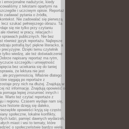
 i emocjonalne nadużycie, kiedy
bcowaliśmy z tekstami opartymi na
 szczególe i uczciwym opisie. Reportaż
to zadawać pytania o źródła,
kontekst. Nie zadowalać się pierwszą
 lecz szukać pełniejszego obrazu. Ta
daje się nie tylko przy czytaniu
ale również w pracy, relacjach i
 sprawach publicznych. Nie bez
st również język reportażu. Najlepsze
odzaju potrafią być piękne literacko, a
 precyzyjne. Dzięki temu czytelnik
e tylko wiedzę, ale też doświadczenie
Dobrze napisany reportaż ma rytm,
yczucie szczegółu i umiejętność
pięcia bez uciekania się do taniej
sprawia, że lektura nie jest
 ale przyjemnością. Właśnie dlatego
które sięgają po reportaże z
zostaje przy nich na dłużej. Znajdują w
cej niż informację. Znajdują opowieść o
ra pomaga lepiej zrozumieć innych i
e. Warto też czytać reportaże z
ju i regionu. Czasem wydaje nam się,
sze historie dzieją się daleko,
iezwykłe opowieści kryją się często
iany społeczne, lokalne konflikty,
kłych ludzi, pamięć dawnych wydarzeń,
łych miast i wsi to tematy, które
iedzieć o społeczeństwie bardzo wiele.