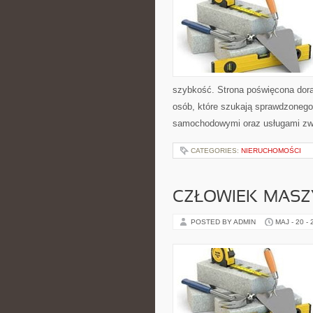
szybkość. Strona poświęcona dorab
osób, które szukają sprawdzonego
samochodowymi oraz usługami zw
CATEGORIES:
NIERUCHOMOŚCI
CZŁOWIEK–MASZ
POSTED BY ADMIN
MAJ - 20 -