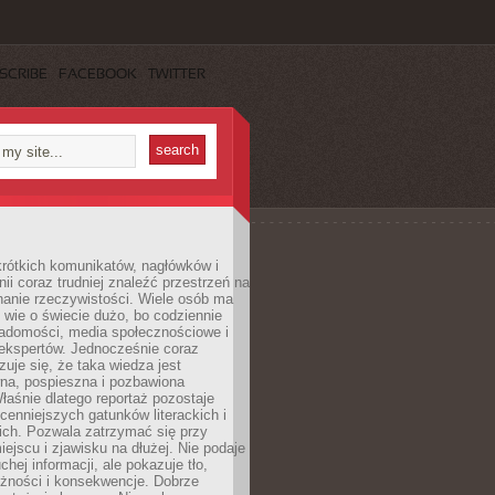
SCRIBE
FACEBOOK
TWITTER
rótkich komunikatów, nagłówków i
nii coraz trudniej znaleźć przestrzeń na
nanie rzeczywistości. Wiele osób ma
 wie o świecie dużo, bo codziennie
iadomości, media społecznościowe i
ekspertów. Jednocześnie coraz
zuje się, że taka wiedza jest
na, pospieszna i pozbawiona
łaśnie dlatego reportaż pozostaje
cenniejszych gatunków literackich i
ich. Pozwala zatrzymać się przy
iejscu i zjawisku na dłużej. Nie podaje
chej informacji, ale pokazuje tło,
eżności i konsekwencje. Dobrze