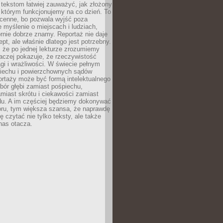
 tekstom łatwiej zauważyć, jak złożony
w którym funkcjonujemy na co dzień. To
 cenne, bo pozwala wyjść poza
 myślenie o miejscach i ludziach,
rnie dobrze znamy. Reportaż nie daje
ept, ale właśnie dlatego jest potrzebny.
, że po jednej lekturze zrozumiemy
aczej pokazuje, że rzeczywistość
i i wrażliwości. W świecie pełnym
piechu i powierzchownych sądów
ortaży może być formą intelektualnego
bór głębi zamiast pośpiechu,
miast skrótu i ciekawości zamiast
du. A im częściej będziemy dokonywać
oru, tym większa szansa, że naprawdę
 czytać nie tylko teksty, ale także
 nas otacza.