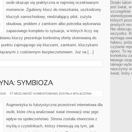
osób okazuje się praktyczna w najmniej oczekiwanym
Dzięki takim
jest świat, 
momencie. Zgubiony klucz do mieszkania, uszkodzony
szczególnie
stereotypowe
kluczyk samochodowy, niedziałający pilot, zużyta
których pozo
obudowa, problem z zamkiem albo potrzeba wykonania
prostych rec
Nie obiecuje
zapasowego kompletu to sytuacje, w których liczy się
wszystko. R
ianiu kluczy prezentuje konkretną ofertę skierowaną do
wymaga uwag
hałasu, poś
 punktu zajmującego się kluczami, zamkami, kluczykami
czytanie rep
oporu. To wy
iązanymi z codziennym bezpieczeństwem. Już na […]
kontekstu za
łatwego osą
takiego wyb
nauczymy się
świat, który
YNA: SYMBIOZA
CZŁOWIEK–
 2026
MOŻLIWOŚĆ KOMENTOWANIA
ZOSTAŁA WYŁĄCZONA
MASZYNA:
SYMBIOZA
Augmentyka to futurystyczna przestrzeń internetowa dla
osób, które chcą analizować świat innowacji oraz jego
wpływ na społeczeństwo. Strona została stworzona z
myślą o czytelnikach, którzy interesują się tym, jak