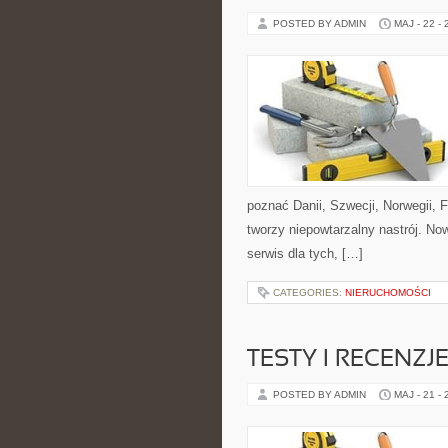
POSTED BY ADMIN
MAJ - 22 -
poznać Danii, Szwecji, Norwegii, F
tworzy niepowtarzalny nastrój. No
serwis dla tych, […]
CATEGORIES:
NIERUCHOMOŚCI
TESTY I RECENZ
POSTED BY ADMIN
MAJ - 21 -