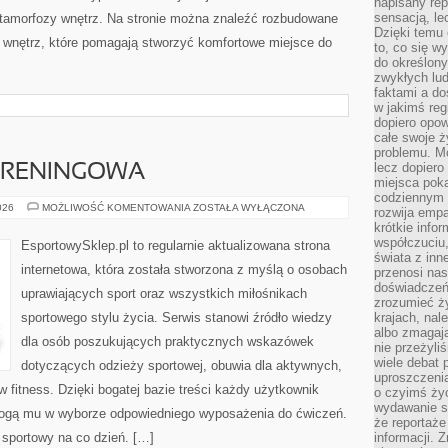
napisany rep
sensacją, l
Metamorfozy wnętrz. Na stronie można znaleźć rozbudowane
Dzięki temu 
wnętrz, które pomagają stworzyć komfortowe miejsce do
to, co się w
do określony
zwykłych lu
faktami a d
w jakimś reg
dopiero opow
całe swoje 
problemu. M
lecz dopiero
 TRENINGOWA
miejsca poka
codziennym 
DRESY
026
MOŻLIWOŚĆ KOMENTOWANIA
ZOSTAŁA WYŁĄCZONA
rozwija empa
I
krótkie info
ODZIEŻ
TRENINGOWA
współczuciu,
EsportowySklep.pl to regularnie aktualizowana strona
świata z inn
internetowa, która została stworzona z myślą o osobach
przenosi nas
doświadczeń
uprawiających sport oraz wszystkich miłośnikach
zrozumieć ż
sportowego stylu życia. Serwis stanowi źródło wiedzy
krajach, nal
albo zmagaj
dla osób poszukujących praktycznych wskazówek
nie przeżyli
wiele debat 
dotyczących odzieży sportowej, obuwia dla aktywnych,
uproszczeni
 fitness. Dzięki bogatej bazie treści każdy użytkownik
o czyimś życ
wydawanie s
ogą mu w wyborze odpowiedniego wyposażenia do ćwiczeń.
że reportaże
l sportowy na co dzień. […]
informacji. 