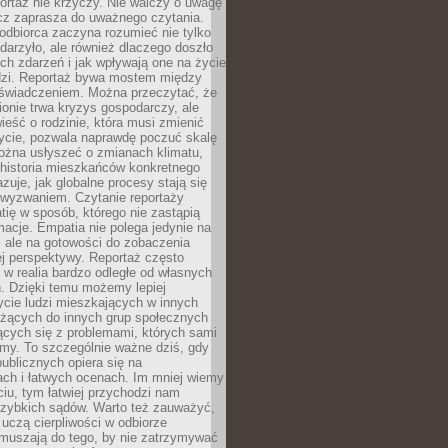
ortaż nie krzyczy. Nie walczy o uwagę
ecz zaprasza do uważnego czytania.
odbiorca zaczyna rozumieć nie tylko
ydarzyło, ale również dlaczego doszło
ch zdarzeń i jak wpływają one na życie
dzi. Reportaż bywa mostem między
oświadczeniem. Można przeczytać, że
ionie trwa kryzys gospodarczy, ale
ieść o rodzinie, która musi zmienić
życie, pozwala naprawdę poczuć skalę
ożna usłyszeć o zmianach klimatu,
 historia mieszkańców konkretnego
zuje, jak globalne procesy stają się
wyzwaniem. Czytanie reportaży
tię w sposób, którego nie zastąpią
rmacje. Empatia nie polega jedynie na
 ale na gotowości do zobaczenia
ej perspektywy. Reportaż często
 w realia bardzo odległe od własnych
. Dzięki temu możemy lepiej
ycie ludzi mieszkających w innych
eżących do innych grup społecznych
ących się z problemami, których sami
śmy. To szczególnie ważne dziś, gdy
publicznych opiera się na
ach i łatwych ocenach. Im mniej wiemy
iu, tym łatwiej przychodzi nam
zybkich sądów. Warto też zauważyć,
 uczą cierpliwości w odbiorze
Zmuszają do tego, by nie zatrzymywać