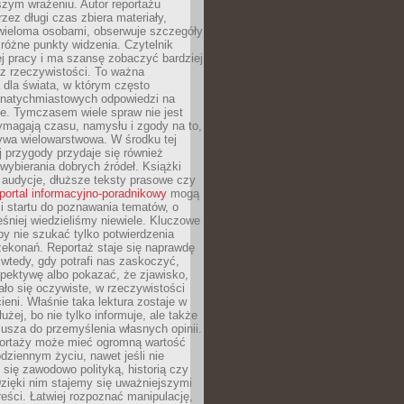
szym wrażeniu. Autor reportażu
zez długi czas zbiera materiały,
wieloma osobami, obserwuje szczegóły
e różne punkty widzenia. Czytelnik
ej pracy i ma szansę zobaczyć bardziej
z rzeczywistości. To ważna
dla świata, w którym często
natychmiastowych odpowiedzi na
e. Tymczasem wiele spraw nie jest
ymagają czasu, namysłu i zgody na to,
ywa wielowarstwowa. W środku tej
ej przygody przydaje się również
wybierania dobrych źródeł. Książki
, audycje, dłuższe teksty prasowe czy
portal informacyjno-poradnikowy
mogą
i startu do poznawania tematów, o
śniej wiedzieliśmy niewiele. Kluczowe
 by nie szukać tylko potwierdzenia
zekonań. Reportaż staje się naprawdę
wtedy, gdy potrafi nas zaskoczyć,
pektywę albo pokazać, że zjawisko,
ło się oczywiste, w rzeczywistości
ieni. Właśnie taka lektura zostaje w
użej, bo nie tylko informuje, ale także
usza do przemyślenia własnych opinii.
portaży może mieć ogromną wartość
dziennym życiu, nawet jeśli nie
 się zawodowo polityką, historią czy
Dzięki nim stajemy się uważniejszymi
reści. Łatwiej rozpoznać manipulację,