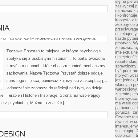
się na pierw
zazwyczaj pr
rozmawia z 
i konfrontuj
korzysta z t
złożony obra
NIA
przeciwwaga 
oczekujemy 
każde pytani
NOWINKI
 2026
MOŻLIWOŚĆ KOMENTOWANIA
ZOSTAŁA WYŁĄCZONA
I
prostych. W
BADANIA
że prawda b
Tęczowa Przystań to miejsce, w którym psychologia
intelektualn
umiejętność 
spotyka się z osobistymi historiami. To portal tworzona
reporterskie
z myślą o osobach, które chcą zrozumieć mechanizmy
sprawdzony
być punktam
zachowania. Nazwa Tęczowa Przystań dobrze oddaje
których wcze
jest jednak,
sens tego miejsca, ponieważ kojarzy się z akceptacją, a
własnych pr
jednocześnie zaprasza do refleksji nad tym, co dzieje
wartościowy 
zmienić pers
 i Terapie i Historie i Inspiracje. Strona ma wspierający
które wydawa
ne z psychiatrią. Można tu znaleźć […]
ma wiele odc
pamięci najdł
porusza i zm
Czytanie re
również w co
interesujemy
socjologią. 
 DESIGN
odbiorcami t