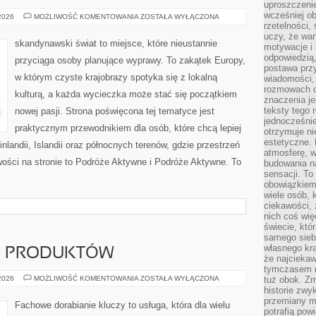
uproszczenie
wcześniej o
ARCHITEKTURA
 2026
MOŻLIWOŚĆ KOMENTOWANIA
ZOSTAŁA WYŁĄCZONA
I
rzetelności,
DESIGN
uczy, że war
skandynawski świat to miejsce, które nieustannie
motywacje i 
odpowiedzią,
przyciąga osoby planujące wyprawy. To zakątek Europy,
postawa przy
w którym czyste krajobrazy spotyka się z lokalną
wiadomości, 
rozmowach o
kulturą, a każda wycieczka może stać się początkiem
znaczenia je
teksty tego r
nowej pasji. Strona poświęcona tej tematyce jest
jednocześnie
praktycznym przewodnikiem dla osób, które chcą lepiej
otrzymuje ni
estetyczne. 
inlandii, Islandii oraz północnych terenów, gdzie przestrzeń
atmosferę, w
wości na stronie to Podróże Aktywne i Podróże Aktywne. To
budowania na
sensacji. To 
obowiązkiem,
wiele osób, 
ciekawości, 
nich coś wię
świecie, któ
samego siebi
własnego kra
JE PRODUKTÓW
że najciekaw
tymczasem n
TESTY
 2026
MOŻLIWOŚĆ KOMENTOWANIA
ZOSTAŁA WYŁĄCZONA
tuż obok. Zm
I
historie zwy
RECENZJE
przemiany ma
PRODUKTÓW
Fachowe dorabianie kluczy to usługa, która dla wielu
potrafią pow