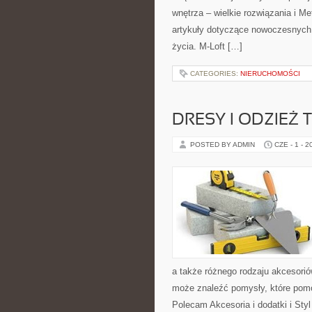
wnętrza – wielkie rozwiązania i 
artykuły dotyczące nowoczesnych 
życia. M-Loft […]
CATEGORIES:
NIERUCHOMOŚCI
DRESY I ODZIEŻ
POSTED BY ADMIN
CZE - 1 - 2
a także różnego rodzaju akcesoriów
może znaleźć pomysły, które pom
Polecam Akcesoria i dodatki i Sty