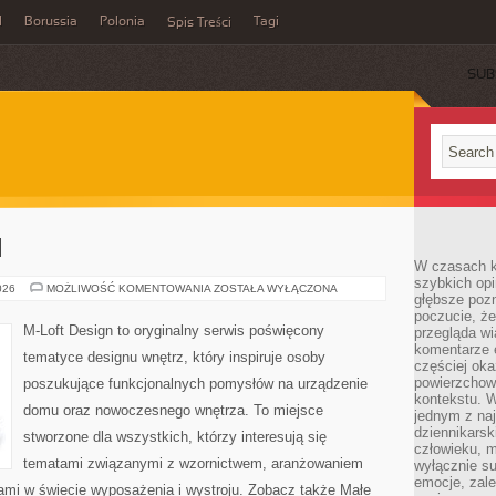
l
Borussia
Polonia
Tagi
Spis Treści
SUB
I
W czasach k
szybkich opi
MEBLE
026
MOŻLIWOŚĆ KOMENTOWANIA
ZOSTAŁA WYŁĄCZONA
głębsze poz
I
DODATKI
poczucie, że
M-Loft Design to oryginalny serwis poświęcony
przegląda w
komentarze 
tematyce designu wnętrz, który inspiruje osoby
częściej oka
powierzchow
poszukujące funkcjonalnych pomysłów na urządzenie
kontekstu. W
domu oraz nowoczesnego wnętrza. To miejsce
jednym z naj
dziennikarsk
stworzone dla wszystkich, którzy interesują się
człowieku, m
tematami związanymi z wzornictwem, aranżowaniem
wyłącznie su
emocje, zal
ami w świecie wyposażenia i wystroju. Zobacz także Małe