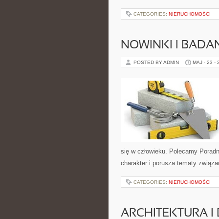
CATEGORIES:
NIERUCHOMOŚCI
NOWINKI I BADA
POSTED BY ADMIN
MAJ - 23 -
się w człowieku. Polecamy Poradnie
charakter i porusza tematy związa
CATEGORIES:
NIERUCHOMOŚCI
ARCHITEKTURA I