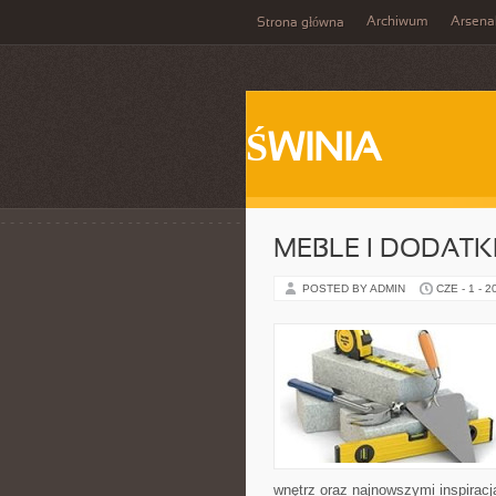
Archiwum
Arsena
Strona główna
ŚWINIA
MEBLE I DODATK
POSTED BY ADMIN
CZE - 1 - 2
wnętrz oraz najnowszymi inspiracj