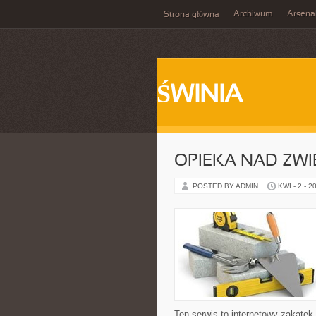
Archiwum
Arsena
Strona główna
ŚWINIA
OPIEKA NAD ZWI
POSTED BY ADMIN
KWI - 2 - 2
Ten serwis to internetowy zakątek