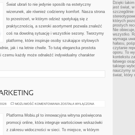
Dzięki takim
Świat ubrań to nie jedynie sposób na estetyczny
jest świat, 
wizerunek, ale również codzienny komfort. Nasza strona
szczególnie
stereotypowe
to przestrzeń, w którym odzież spotykają się z
których pozo
prostych rec
praktycznością, a szeroki asortyment pozwala znaleźć
Nie obiecuje
coś na dowolną sytuację i wszystkie sezony. Tworzymy
wszystko. R
wymaga uwag
platformę, które inspiruje osoby szukające stylowych
hałasu, poś
ie, jak i na letnie chwile. To tutaj elegancka prostota
czytanie rep
oporu. To wy
ki czemu każdy może odnaleźć indywidualny charakter
kontekstu za
łatwego osą
takiego wyb
nauczymy się
świat, który
ARKETING
SOCIAL
 2026
MOŻLIWOŚĆ KOMENTOWANIA
ZOSTAŁA WYŁĄCZONA
MEDIA
MARKETING
Platforma Mobiu.pl to innowacyjna witryna poświęcona
promocji online, która integruje wartościowe wskazówki
z zakresu widoczności w sieci. To miejsce, w którym