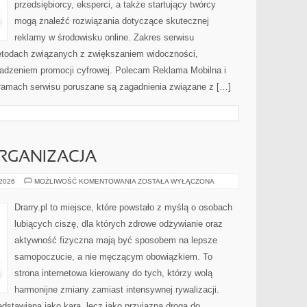
przedsiębiorcy, eksperci, a także startujący twórcy
mogą znaleźć rozwiązania dotyczące skutecznej
reklamy w środowisku online. Zakres serwisu
metodach związanych z zwiększaniem widoczności,
adzeniem promocji cyfrowej. Polecam Reklama Mobilna i
łamach serwisu poruszane są zagadnienia związane z […]
RGANIZACJA
PLANOWANIE
 2026
MOŻLIWOŚĆ KOMENTOWANIA
ZOSTAŁA WYŁĄCZONA
I
ORGANIZACJA
Drarry.pl to miejsce, które powstało z myślą o osobach
lubiących ciszę, dla których zdrowe odżywianie oraz
aktywność fizyczna mają być sposobem na lepsze
samopoczucie, a nie męczącym obowiązkiem. To
strona internetowa kierowany do tych, którzy wolą
harmonijne zmiany zamiast intensywnej rywalizacji.
edstawiana jako kara, lecz jako przyjazna droga do