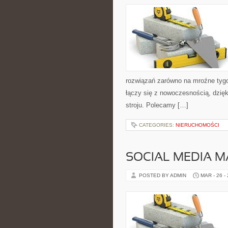
rozwiązań zarówno na mroźne tygodn
łączy się z nowoczesnością, dzię
stroju. Polecamy […]
CATEGORIES:
NIERUCHOMOŚCI
SOCIAL MEDIA M
POSTED BY ADMIN
MAR - 26 -