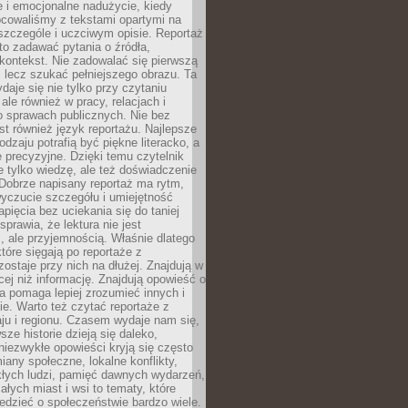
 i emocjonalne nadużycie, kiedy
bcowaliśmy z tekstami opartymi na
 szczególe i uczciwym opisie. Reportaż
to zadawać pytania o źródła,
kontekst. Nie zadowalać się pierwszą
 lecz szukać pełniejszego obrazu. Ta
daje się nie tylko przy czytaniu
ale również w pracy, relacjach i
 sprawach publicznych. Nie bez
st również język reportażu. Najlepsze
odzaju potrafią być piękne literacko, a
 precyzyjne. Dzięki temu czytelnik
e tylko wiedzę, ale też doświadczenie
Dobrze napisany reportaż ma rytm,
yczucie szczegółu i umiejętność
pięcia bez uciekania się do taniej
sprawia, że lektura nie jest
 ale przyjemnością. Właśnie dlatego
które sięgają po reportaże z
zostaje przy nich na dłużej. Znajdują w
cej niż informację. Znajdują opowieść o
ra pomaga lepiej zrozumieć innych i
e. Warto też czytać reportaże z
ju i regionu. Czasem wydaje nam się,
sze historie dzieją się daleko,
iezwykłe opowieści kryją się często
iany społeczne, lokalne konflikty,
kłych ludzi, pamięć dawnych wydarzeń,
łych miast i wsi to tematy, które
iedzieć o społeczeństwie bardzo wiele.