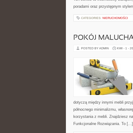
poradami oraz przystępnym stylem.
CATEGORIES:
NIERUCHOMOŚCI
POKÓJ MALUCH
POSTED BY ADMIN
KWI - 1 - 2
dotyczą między innymi mebli przy
północnego minimalizmu, własnor
korzystania z mebli. Znajdziesz n
Funkcjonalne Rozwiązania. To […]