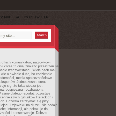
SCRIBE
FACEBOOK
TWITTER
rótkich komunikatów, nagłówków i
nii coraz trudniej znaleźć przestrzeń na
nanie rzeczywistości. Wiele osób ma
 wie o świecie dużo, bo codziennie
iadomości, media społecznościowe i
ekspertów. Jednocześnie coraz
zuje się, że taka wiedza jest
na, pospieszna i pozbawiona
łaśnie dlatego reportaż pozostaje
cenniejszych gatunków literackich i
ich. Pozwala zatrzymać się przy
iejscu i zjawisku na dłużej. Nie podaje
chej informacji, ale pokazuje tło,
eżności i konsekwencje. Dobrze