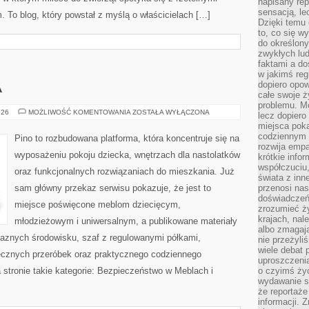
napisany rep
sensacją, l
 To blog, który powstał z myślą o właścicielach […]
Dzięki temu 
to, co się w
do określony
zwykłych lu
faktami a d
w jakimś reg
dopiero opow
A
całe swoje 
problemu. M
POKÓJ
026
MOŻLIWOŚĆ KOMENTOWANIA
ZOSTAŁA WYŁĄCZONA
lecz dopiero
MALUCHA
miejsca poka
codziennym 
Pino to rozbudowana platforma, która koncentruje się na
rozwija empa
wyposażeniu pokoju dziecka, wnętrzach dla nastolatków
krótkie info
współczuciu,
oraz funkcjonalnych rozwiązaniach do mieszkania. Już
świata z inn
sam główny przekaz serwisu pokazuje, że jest to
przenosi nas
doświadczeń
miejsce poświęcone meblom dziecięcym,
zrozumieć ż
krajach, nal
młodzieżowym i uniwersalnym, a publikowane materiały
albo zmagaj
jaznych środowisku, szaf z regulowanymi półkami,
nie przeżyli
wiele debat 
ęcznych przeróbek oraz praktycznego codziennego
uproszczeni
a stronie takie kategorie: Bezpieczeństwo w Meblach i
o czyimś życ
wydawanie s
że reportaże
informacji. 