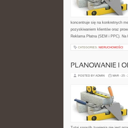
koncentruje się na konkretnych 
pozyskiwaniem klientów oraz prow
Reklama Płatna (SEM i PPC). Na 
CATEGORIES:
NIERUCHOMOŚCI
PLANOWANIE I O
POSTED BY ADMIN
MAR - 25 -
Tutaj sposób żywienia nie jest prz