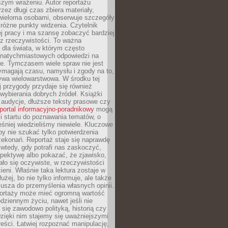
szym wrażeniu. Autor reportażu
zez długi czas zbiera materiały,
wieloma osobami, obserwuje szczegóły
e różne punkty widzenia. Czytelnik
ej pracy i ma szansę zobaczyć bardziej
z rzeczywistości. To ważna
dla świata, w którym często
natychmiastowych odpowiedzi na
e. Tymczasem wiele spraw nie jest
ymagają czasu, namysłu i zgody na to,
ywa wielowarstwowa. W środku tej
ej przygody przydaje się również
wybierania dobrych źródeł. Książki
, audycje, dłuższe teksty prasowe czy
portal informacyjno-poradnikowy
mogą
i startu do poznawania tematów, o
śniej wiedzieliśmy niewiele. Kluczowe
 by nie szukać tylko potwierdzenia
zekonań. Reportaż staje się naprawdę
wtedy, gdy potrafi nas zaskoczyć,
pektywę albo pokazać, że zjawisko,
ło się oczywiste, w rzeczywistości
ieni. Właśnie taka lektura zostaje w
użej, bo nie tylko informuje, ale także
usza do przemyślenia własnych opinii.
portaży może mieć ogromną wartość
dziennym życiu, nawet jeśli nie
 się zawodowo polityką, historią czy
Dzięki nim stajemy się uważniejszymi
reści. Łatwiej rozpoznać manipulację,