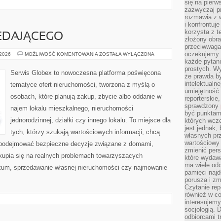
się na pierw
zazwyczaj pr
rozmawia z 
i konfrontuj
korzysta z t
EDAJĄCEGO
złożony obra
przeciwwaga 
oczekujemy 
PORADNIK
 2026
MOŻLIWOŚĆ KOMENTOWANIA
ZOSTAŁA WYŁĄCZONA
SPRZEDAJĄCEGO
każde pytani
prostych. W
Serwis Globex to nowoczesna platforma poświęcona
że prawda b
intelektualn
tematyce ofert nieruchomości, tworzona z myślą o
umiejętność 
osobach, które planują zakup, zbycie albo oddanie w
reporterskie
sprawdzony
najem lokalu mieszkalnego, nieruchomości
być punktam
jednorodzinnej, działki czy innego lokalu. To miejsce dla
których wcze
jest jednak,
tych, którzy szukają wartościowych informacji, chcą
własnych pr
wartościowy 
az podejmować bezpieczne decyzje związane z domami,
zmienić pers
skupia się na realnych problemach towarzyszących
które wydawa
ma wiele odc
kum, sprzedawanie własnej nieruchomości czy najmowanie
pamięci najdł
porusza i zm
Czytanie re
również w co
interesujemy
socjologią. 
odbiorcami t