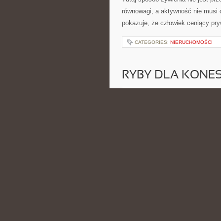
równowagi, a aktywność nie musi o
pokazuje, że człowiek ceniący pr
CATEGORIES:
NIERUCHOMOŚCI
RYBY DLA KONE
POSTED BY ADMIN
MAR - 24 -
inspirujący. Klimat strony budują
premium, rybami dla koneserów, s
inspiracjami z różnych stron świat