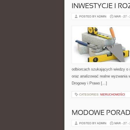
INWESTYCJE I R
POSTED BY ADMIN
MAR - 27 -
odbiorcach szukających wiedzy o r
oraz analizować realne wyzwania 
Drogowy i Prawo […]
CATEGORIES:
NIERUCHOMOŚCI
MODOWE PORAD
POSTED BY ADMIN
MAR - 27 -