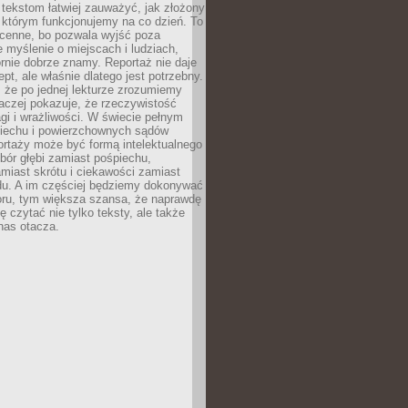
 tekstom łatwiej zauważyć, jak złożony
w którym funkcjonujemy na co dzień. To
 cenne, bo pozwala wyjść poza
 myślenie o miejscach i ludziach,
rnie dobrze znamy. Reportaż nie daje
ept, ale właśnie dlatego jest potrzebny.
, że po jednej lekturze zrozumiemy
aczej pokazuje, że rzeczywistość
i i wrażliwości. W świecie pełnym
piechu i powierzchownych sądów
ortaży może być formą intelektualnego
bór głębi zamiast pośpiechu,
miast skrótu i ciekawości zamiast
du. A im częściej będziemy dokonywać
oru, tym większa szansa, że naprawdę
 czytać nie tylko teksty, ale także
 nas otacza.