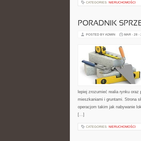
CATEGORIES:
NIERUCHOMOŚCI
PORADNIK SPRZ
POSTED BY ADMIN
MAR - 28 -
lepiej zrozumieć realia rynku or
mieszkaniami i gruntami. Strona 
operacjom takim jak nabywanie lo
[…]
CATEGORIES:
NIERUCHOMOŚCI