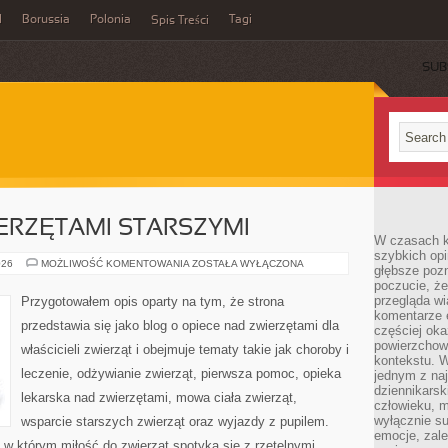
l
Borussia
Polonia
Tagi
Spis Treści
SUB
ERZĘTAMI STARSZYMI
W czasach k
szybkich opi
OPIEKA
026
MOŻLIWOŚĆ KOMENTOWANIA
ZOSTAŁA WYŁĄCZONA
głębsze poz
NAD
poczucie, że
ZWIERZĘTAMI
STARSZYMI
przegląda w
Przygotowałem opis oparty na tym, że strona
komentarze 
przedstawia się jako blog o opiece nad zwierzętami dla
częściej oka
powierzchow
właścicieli zwierząt i obejmuje tematy takie jak choroby i
kontekstu. W
leczenie, odżywianie zwierząt, pierwsza pomoc, opieka
jednym z naj
dziennikarsk
lekarska nad zwierzętami, mowa ciała zwierząt,
człowieku, m
wyłącznie su
wsparcie starszych zwierząt oraz wyjazdy z pupilem.
emocje, zal
, w którym miłość do zwierząt spotyka się z rzetelnymi