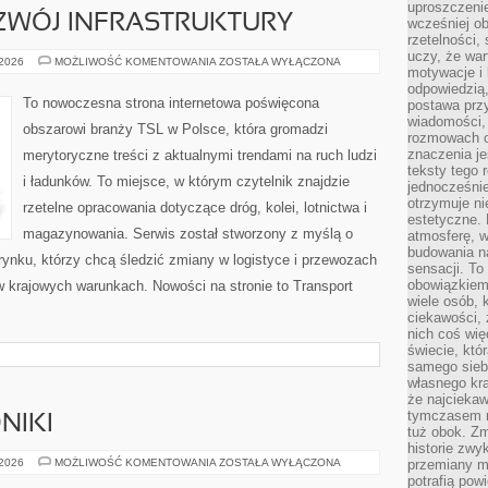
uproszczenie
OZWÓJ INFRASTRUKTURY
wcześniej o
rzetelności,
uczy, że war
INWESTYCJE
 2026
MOŻLIWOŚĆ KOMENTOWANIA
ZOSTAŁA WYŁĄCZONA
motywacje i 
I
ROZWÓJ
odpowiedzią,
INFRASTRUKTURY
To nowoczesna strona internetowa poświęcona
postawa przy
wiadomości, 
obszarowi branży TSL w Polsce, która gromadzi
rozmowach o
znaczenia je
merytoryczne treści z aktualnymi trendami na ruch ludzi
teksty tego r
i ładunków. To miejsce, w którym czytelnik znajdzie
jednocześnie
otrzymuje ni
rzetelne opracowania dotyczące dróg, kolei, lotnictwa i
estetyczne. 
magazynowania. Serwis został stworzony z myślą o
atmosferę, w
budowania na
ynku, którzy chcą śledzić zmiany w logistyce i przewozach
sensacji. To 
obowiązkiem,
w krajowych warunkach. Nowości na stronie to Transport
wiele osób, 
ciekawości, 
nich coś wię
świecie, któ
samego siebi
własnego kra
że najciekaw
tymczasem n
NIKI
tuż obok. Zm
historie zwy
MODOWE
 2026
MOŻLIWOŚĆ KOMENTOWANIA
ZOSTAŁA WYŁĄCZONA
przemiany ma
PORADNIKI
potrafią pow