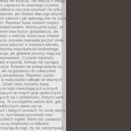
ortaż nie krzyczy. Nie walczy o uwagę
ecz zaprasza do uważnego czytania.
odbiorca zaczyna rozumieć nie tylko
ydarzyło, ale również dlaczego doszło
ch zdarzeń i jak wpływają one na życie
dzi. Reportaż bywa mostem między
oświadczeniem. Można przeczytać, że
ionie trwa kryzys gospodarczy, ale
ieść o rodzinie, która musi zmienić
życie, pozwala naprawdę poczuć skalę
ożna usłyszeć o zmianach klimatu,
 historia mieszkańców konkretnego
zuje, jak globalne procesy stają się
wyzwaniem. Czytanie reportaży
tię w sposób, którego nie zastąpią
rmacje. Empatia nie polega jedynie na
 ale na gotowości do zobaczenia
ej perspektywy. Reportaż często
 w realia bardzo odległe od własnych
. Dzięki temu możemy lepiej
ycie ludzi mieszkających w innych
eżących do innych grup społecznych
ących się z problemami, których sami
śmy. To szczególnie ważne dziś, gdy
publicznych opiera się na
ach i łatwych ocenach. Im mniej wiemy
iu, tym łatwiej przychodzi nam
zybkich sądów. Warto też zauważyć,
 uczą cierpliwości w odbiorze
Zmuszają do tego, by nie zatrzymywać