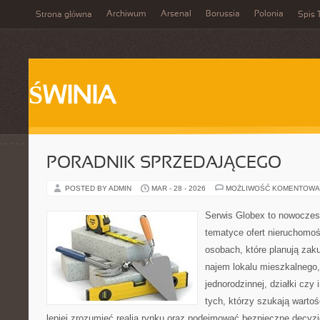
Archiwum
Arsenal
Borussia
Polonia
Strona główna
Spis 
ŚWINIA
PORADNIK SPRZEDAJĄCEGO
POSTED BY ADMIN
MAR - 28 - 2026
MOŻLIWOŚĆ KOMENTOWA
Serwis Globex to nowoczes
tematyce ofert nieruchomoś
osobach, które planują zak
najem lokalu mieszkalnego
jednorodzinnej, działki czy 
tych, którzy szukają wartoś
lepiej zrozumieć realia rynku oraz podejmować bezpieczne decyz