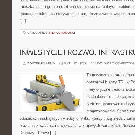
mieszkaniami i gruntami. Strona skupia się na realnych problem
operacjom takim jak nabywanie lokum, sprzedawanie własnej ni
[…]
CATEGORIES:
NIERUCHOMOŚCI
INWESTYCJE I ROZWÓJ INFRAST
POSTED BY ADMIN
MAR - 27 - 2026
MOŻLIWOŚĆ KOMENTOWA
To nowoczesna strona inte
obszarowi branży TSL w Po
merytoryczne treści z aktua
i ładunków. To miejsce, w k
rzetelne opracowania dotyczą
magazynowania. Serwis zos
odbiorcach szukających wiedzy o rynku, którzy chcą śledzić zmia
oraz analizować realne wyzwania w krajowych warunkach. Nowości
Drogowy i Prawo […]