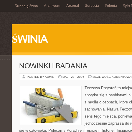
Archiwum
Arsenal
Borussia
Polonia
Strona główna
Spis 
ŚWINIA
NOWINKI I BADANIA
POSTED BY ADMIN
MAJ - 23 - 2026
MOŻLIWOŚĆ KOMENTOWA
Tęczowa Przystań to miejs
spotyka się z osobistymi hi
z myślą o osobach, które 
zachowania. Nazwa Tęczow
sens tego miejsca, poniewa
jednocześnie zaprasza do re
się w człowieku. Polecamy Poradnie i Terapie i Historie i Inspirac