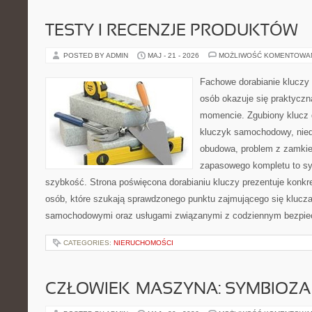
TESTY I RECENZJE PRODUKTÓW
POSTED BY ADMIN
MAJ - 21 - 2026
MOŻLIWOŚĆ KOMENTOWA
Fachowe dorabianie kluczy t
osób okazuje się praktycz
momencie. Zgubiony klucz 
kluczyk samochodowy, niedz
obudowa, problem z zamkie
zapasowego kompletu to syt
szybkość. Strona poświęcona dorabianiu kluczy prezentuje konkre
osób, które szukają sprawdzonego punktu zajmującego się klucz
samochodowymi oraz usługami związanymi z codziennym bezpie
CATEGORIES:
NIERUCHOMOŚCI
CZŁOWIEK–MASZYNA: SYMBIOZA