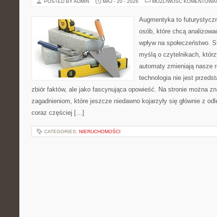
POSTED BY ADMIN
MAJ - 20 - 2026
MOŻLIWOŚĆ KOMENTOWA
Augmentyka to futurystyczn
osób, które chcą analizować
wpływ na społeczeństwo. St
myślą o czytelnikach, którzy
automaty zmieniają nasze r
technologia nie jest przeds
zbiór faktów, ale jako fascynująca opowieść. Na stronie można z
zagadnieniom, które jeszcze niedawno kojarzyły się głównie z odle
coraz częściej […]
CATEGORIES:
NIERUCHOMOŚCI