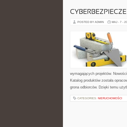
CYBERBEZPIECZ
POSTED BY ADMIN
MAJ - 7 - 2
wymagających projektów. Nowości 
Katalog produktów została opraco
grona odbiorców. Dzięki temu użyt
CATEGORIES:
NIERUCHOMOŚCI