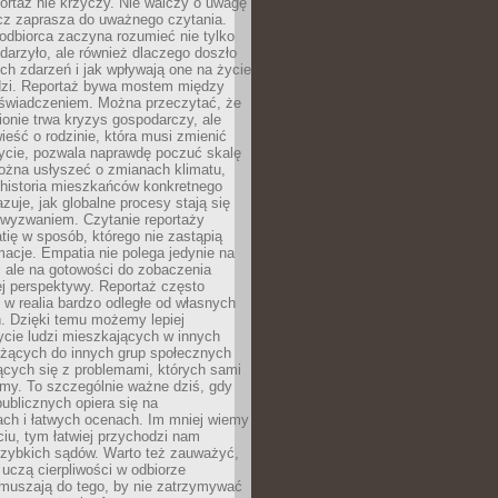
ortaż nie krzyczy. Nie walczy o uwagę
ecz zaprasza do uważnego czytania.
odbiorca zaczyna rozumieć nie tylko
ydarzyło, ale również dlaczego doszło
ch zdarzeń i jak wpływają one na życie
dzi. Reportaż bywa mostem między
oświadczeniem. Można przeczytać, że
ionie trwa kryzys gospodarczy, ale
ieść o rodzinie, która musi zmienić
życie, pozwala naprawdę poczuć skalę
ożna usłyszeć o zmianach klimatu,
 historia mieszkańców konkretnego
zuje, jak globalne procesy stają się
wyzwaniem. Czytanie reportaży
tię w sposób, którego nie zastąpią
rmacje. Empatia nie polega jedynie na
 ale na gotowości do zobaczenia
ej perspektywy. Reportaż często
 w realia bardzo odległe od własnych
. Dzięki temu możemy lepiej
ycie ludzi mieszkających w innych
eżących do innych grup społecznych
ących się z problemami, których sami
śmy. To szczególnie ważne dziś, gdy
publicznych opiera się na
ach i łatwych ocenach. Im mniej wiemy
iu, tym łatwiej przychodzi nam
zybkich sądów. Warto też zauważyć,
 uczą cierpliwości w odbiorze
Zmuszają do tego, by nie zatrzymywać