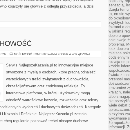
napisany rep
sensacją, l
no kojarzyły się głównie z odległą przyszłością, a dziś
Dzięki temu 
to, co się w
do określony
zwykłych lu
faktami a d
w jakimś reg
dopiero opow
całe swoje 
UCHOWOŚĆ
problemu. M
lecz dopiero
miejsca poka
MODLITWA
 2026
MOŻLIWOŚĆ KOMENTOWANIA
ZOSTAŁA WYŁĄCZONA
codziennym 
I
DUCHOWOŚĆ
rozwija empa
Serwis NajlepszeKazania.pl to innowacyjne miejsce
krótkie info
współczuciu,
stworzone z myślą o osobach, które pragną odnaleźć
świata z inn
wartościowych treści związanych z duchowością,
przenosi nas
doświadczeń
chrześcijaństwem oraz codzienną refleksją. To
zrozumieć ż
krajach, nal
internetowa platforma, w której użytkownicy mogą
albo zmagaj
odnaleźć wartościowe kazania, rozważania oraz teksty
nie przeżyli
wiele debat 
 codziennych wydarzeń i duchowych doświadczeń. Kategorie
uproszczeni
i i Kazania i Refleksje. NajlepszeKazania.pl zostało
o czyimś życ
wydawanie s
re chcą regularnie poznawać treści niosące duchowe
że reportaże
informacji. 