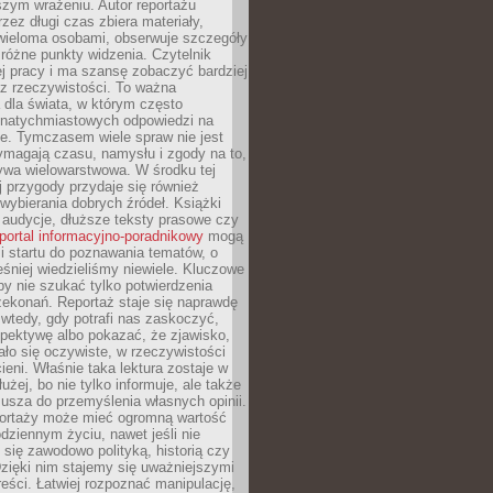
szym wrażeniu. Autor reportażu
zez długi czas zbiera materiały,
wieloma osobami, obserwuje szczegóły
e różne punkty widzenia. Czytelnik
ej pracy i ma szansę zobaczyć bardziej
z rzeczywistości. To ważna
dla świata, w którym często
natychmiastowych odpowiedzi na
e. Tymczasem wiele spraw nie jest
ymagają czasu, namysłu i zgody na to,
ywa wielowarstwowa. W środku tej
ej przygody przydaje się również
wybierania dobrych źródeł. Książki
, audycje, dłuższe teksty prasowe czy
portal informacyjno-poradnikowy
mogą
i startu do poznawania tematów, o
śniej wiedzieliśmy niewiele. Kluczowe
 by nie szukać tylko potwierdzenia
zekonań. Reportaż staje się naprawdę
wtedy, gdy potrafi nas zaskoczyć,
pektywę albo pokazać, że zjawisko,
ło się oczywiste, w rzeczywistości
ieni. Właśnie taka lektura zostaje w
użej, bo nie tylko informuje, ale także
usza do przemyślenia własnych opinii.
portaży może mieć ogromną wartość
dziennym życiu, nawet jeśli nie
 się zawodowo polityką, historią czy
Dzięki nim stajemy się uważniejszymi
reści. Łatwiej rozpoznać manipulację,