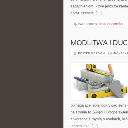
zagadnieniom, które jeszcze niedaw
coraz częściej […]
CATEGORIES:
NIERUCHOMOŚCI
MODLITWA I D
POSTED BY ADMIN
MAJ - 10 -
pomagające lepiej odkrywać sens
na stronie to Święci i Błogosławien
stworzone z myślą o osobach, któ
umocnienie. […]