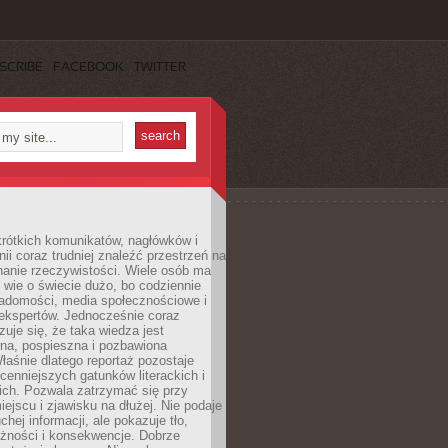
SCRIBE
FACEBOOK
TWITTER
rótkich komunikatów, nagłówków i
nii coraz trudniej znaleźć przestrzeń na
nanie rzeczywistości. Wiele osób ma
 wie o świecie dużo, bo codziennie
iadomości, media społecznościowe i
ekspertów. Jednocześnie coraz
zuje się, że taka wiedza jest
na, pospieszna i pozbawiona
łaśnie dlatego reportaż pozostaje
cenniejszych gatunków literackich i
ich. Pozwala zatrzymać się przy
iejscu i zjawisku na dłużej. Nie podaje
chej informacji, ale pokazuje tło,
eżności i konsekwencje. Dobrze