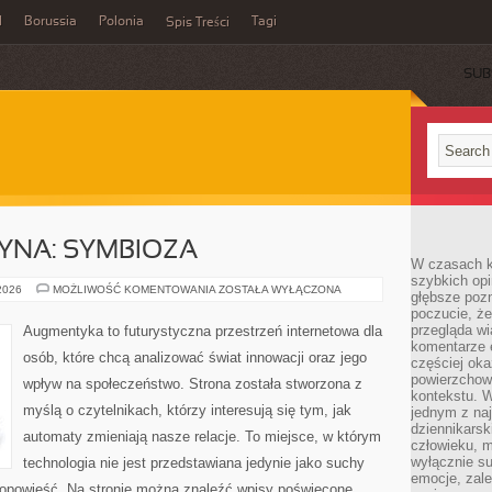
l
Borussia
Polonia
Tagi
Spis Treści
SUB
YNA: SYMBIOZA
W czasach k
szybkich opi
CZŁOWIEK–
 2026
MOŻLIWOŚĆ KOMENTOWANIA
ZOSTAŁA WYŁĄCZONA
głębsze poz
MASZYNA:
poczucie, że
SYMBIOZA
przegląda w
Augmentyka to futurystyczna przestrzeń internetowa dla
komentarze 
osób, które chcą analizować świat innowacji oraz jego
częściej oka
powierzchow
wpływ na społeczeństwo. Strona została stworzona z
kontekstu. W
myślą o czytelnikach, którzy interesują się tym, jak
jednym z naj
dziennikarsk
automaty zmieniają nasze relacje. To miejsce, w którym
człowieku, m
wyłącznie su
technologia nie jest przedstawiana jedynie jako suchy
emocje, zal
a opowieść. Na stronie można znaleźć wpisy poświęcone