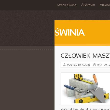
Archiwum
Arsena
Strona główna
ŚWINIA
CZŁOWIEK–MASZ
POSTED BY ADMIN
MAJ - 20 -
zbiór faktów, ale jako fascynując