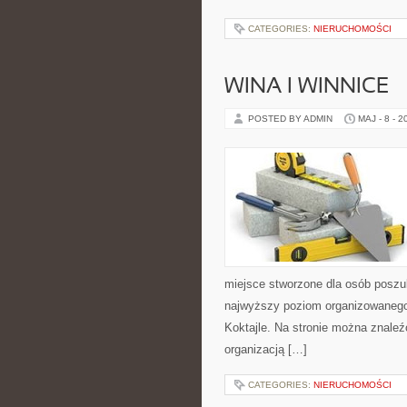
CATEGORIES:
NIERUCHOMOŚCI
WINA I WINNICE
POSTED BY ADMIN
MAJ - 8 - 2
miejsce stworzone dla osób poszuk
najwyższy poziom organizowanego w
Koktajle. Na stronie można znaleź
organizacją […]
CATEGORIES:
NIERUCHOMOŚCI