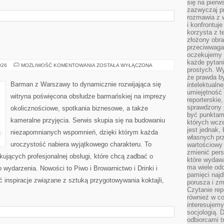
się na pierw
zazwyczaj pr
rozmawia z 
i konfrontuj
korzysta z t
złożony obra
przeciwwaga 
oczekujemy 
każde pytani
WINA
026
MOŻLIWOŚĆ KOMENTOWANIA
ZOSTAŁA WYŁĄCZONA
prostych. W
I
WINNICE
że prawda b
Barman z Warszawy to dynamicznie rozwijająca się
intelektualn
umiejętność 
witryna poświęcona obsłudze barmańskiej na imprezy
reporterskie
sprawdzony
okolicznościowe, spotkania biznesowe, a także
być punktam
kameralne przyjęcia. Serwis skupia się na budowaniu
których wcze
jest jednak,
niezapomnianych wspomnień, dzięki którym każda
własnych pr
uroczystość nabiera wyjątkowego charakteru. To
wartościowy 
zmienić pers
ujących profesjonalnej obsługi, które chcą zadbać o
które wydawa
ma wiele odc
ydarzenia. Nowości to Piwo i Browarnictwo i Drinki i
pamięci najdł
ć inspiracje związane z sztuką przygotowywania koktajli,
porusza i zm
Czytanie re
również w co
interesujemy
socjologią. 
odbiorcami t