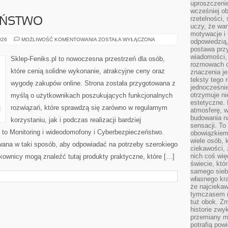
uproszczenie
wcześniej o
rzetelności,
EŃSTWO
uczy, że war
motywacje i 
CYBERBEZPIECZEŃSTWO
026
MOŻLIWOŚĆ KOMENTOWANIA
ZOSTAŁA WYŁĄCZONA
odpowiedzią,
postawa przy
wiadomości, 
Sklep-Feniks.pl to nowoczesna przestrzeń dla osób,
rozmowach o
które cenią solidne wykonanie, atrakcyjne ceny oraz
znaczenia je
teksty tego r
wygodę zakupów online. Strona została przygotowana z
jednocześnie
otrzymuje ni
myślą o użytkownikach poszukujących funkcjonalnych
estetyczne. 
rozwiązań, które sprawdzą się zarówno w regularnym
atmosferę, w
budowania na
korzystaniu, jak i podczas realizacji bardziej
sensacji. To 
to Monitoring i wideodomofony i Cyberbezpieczeństwo.
obowiązkiem,
wiele osób, 
wana w taki sposób, aby odpowiadać na potrzeby szerokiego
ciekawości, 
nich coś wię
kownicy mogą znaleźć tutaj produkty praktyczne, które […]
świecie, któ
samego siebi
własnego kra
że najciekaw
tymczasem n
tuż obok. Zm
historie zwy
przemiany ma
potrafią pow