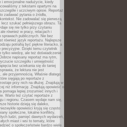
 i emocjonalne nadużycie, kiedy
bcowaliśmy z tekstami opartymi na
 szczególe i uczciwym opisie. Reportaż
to zadawać pytania o źródła,
kontekst. Nie zadowalać się pierwszą
 lecz szukać pełniejszego obrazu. Ta
daje się nie tylko przy czytaniu
ale również w pracy, relacjach i
 sprawach publicznych. Nie bez
st również język reportażu. Najlepsze
odzaju potrafią być piękne literacko, a
 precyzyjne. Dzięki temu czytelnik
e tylko wiedzę, ale też doświadczenie
Dobrze napisany reportaż ma rytm,
yczucie szczegółu i umiejętność
pięcia bez uciekania się do taniej
sprawia, że lektura nie jest
 ale przyjemnością. Właśnie dlatego
które sięgają po reportaże z
zostaje przy nich na dłużej. Znajdują w
cej niż informację. Znajdują opowieść o
ra pomaga lepiej zrozumieć innych i
e. Warto też czytać reportaże z
ju i regionu. Czasem wydaje nam się,
sze historie dzieją się daleko,
iezwykłe opowieści kryją się często
iany społeczne, lokalne konflikty,
kłych ludzi, pamięć dawnych wydarzeń,
łych miast i wsi to tematy, które
iedzieć o społeczeństwie bardzo wiele.