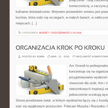
połączenia. Tutaj codzienn
koniecznością, a zaczyna 
kulinarne doświadczenie. Motywem przewodnim serwisu jest prawdz
kuchnia, która rodzi się na targach, w małych barach, w zatłoczon
miejscach, […]
CATEGORIES:
BUDŻET I OSZCZĘDNOŚCI Z KLASĄ
ORGANIZACJA KROK PO KROKU
POSTED BY ADMIN
MAR - 21 - 2026
MOŻLIWOŚĆ KOMENTOWA
Ars Vivendi to profesjonalna
koncentruje się na organiza
przygotowywaniu wydarzeń 
stworzone dla osób, firm i i
nietuzinkowych inspiracji n
jednocześnie oczekują wyso
Strona przedstawia świat, w którym wyobraźnia łączy się z koor
stać się wyjątkowym przeżyciem. Polecam Muzyka i Rozrywka i M