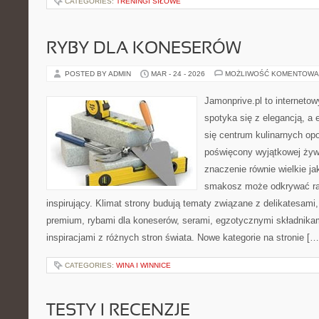
CATEGORIES:
TRENINGI SIŁOWE
RYBY DLA KONESERÓW
POSTED BY ADMIN
MAR - 24 - 2026
MOŻLIWOŚĆ KOMENTOWA
Jamonprive.pl to interneto
spotyka się z elegancją, a 
się centrum kulinarnych opo
poświęcony wyjątkowej żyw
znaczenie równie wielkie j
smakosz może odkrywać rar
inspirujący. Klimat strony budują tematy związane z delikatesami
premium, rybami dla koneserów, serami, egzotycznymi składnikam
inspiracjami z różnych stron świata. Nowe kategorie na stronie […
CATEGORIES:
WINA I WINNICE
TESTY I RECENZJE