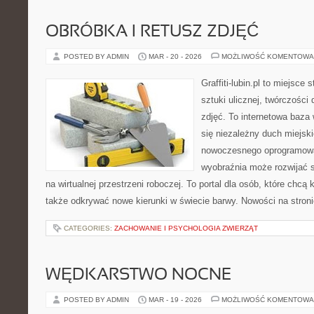
OBRÓBKA I RETUSZ ZDJĘĆ
POSTED BY ADMIN
MAR - 20 - 2026
MOŻLIWOŚĆ KOMENTOWA
Graffiti-lubin.pl to miejsce
sztuki ulicznej, twórczości 
zdjęć. To internetowa baza
się niezależny duch miejski
nowoczesnego oprogramowan
wyobraźnia może rozwijać s
na wirtualnej przestrzeni roboczej. To portal dla osób, które chcą 
także odkrywać nowe kierunki w świecie barwy. Nowości na stronie t
CATEGORIES:
ZACHOWANIE I PSYCHOLOGIA ZWIERZĄT
WĘDKARSTWO NOCNE
POSTED BY ADMIN
MAR - 19 - 2026
MOŻLIWOŚĆ KOMENTOWA