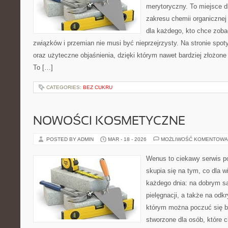
merytoryczny. To miejsce dl
zakresu chemii organicznej 
dla każdego, kto chce zobac
związków i przemian nie musi być nieprzejrzysty. Na stronie spot
oraz użyteczne objaśnienia, dzięki którym nawet bardziej złożone 
To […]
CATEGORIES:
BEZ CUKRU
NOWOŚCI KOSMETYCZNE
POSTED BY ADMIN
MAR - 18 - 2026
MOŻLIWOŚĆ KOMENTOWA
Wenus to ciekawy serwis p
skupia się na tym, co dla w
każdego dnia: na dobrym s
pielęgnacji, a także na odk
którym można poczuć się ba
stworzone dla osób, które 