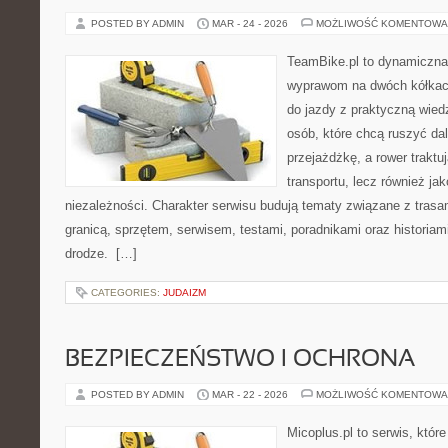
POSTED BY ADMIN
MAR - 24 - 2026
MOŻLIWOŚĆ KOMENTOWA
TeamBike.pl to dynamiczna
wyprawom na dwóch kółkach
do jazdy z praktyczną wied
osób, które chcą ruszyć dal
przejażdżkę, a rower traktu
transportu, lecz również ja
niezależności. Charakter serwisu budują tematy związane z trasa
granicą, sprzętem, serwisem, testami, poradnikami oraz historiam
drodze. […]
CATEGORIES:
JUDAIZM
BEZPIECZEŃSTWO I OCHRONA
POSTED BY ADMIN
MAR - 22 - 2026
MOŻLIWOŚĆ KOMENTOWA
Micoplus.pl to serwis, któr