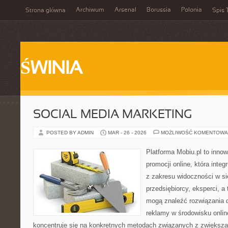
Archiwum
Arsenal
Borussia
Polonia
Strona główna
Spis 
ŚWINIA
SOCIAL MEDIA MARKETING
POSTED BY ADMIN
MAR - 26 - 2026
MOŻLIWOŚĆ KOMENTOWA
Platforma Mobiu.pl to inno
promocji online, która inte
z zakresu widoczności w si
przedsiębiorcy, eksperci, a
mogą znaleźć rozwiązania 
reklamy w środowisku onlin
koncentruje się na konkretnych metodach związanych z zwiększ