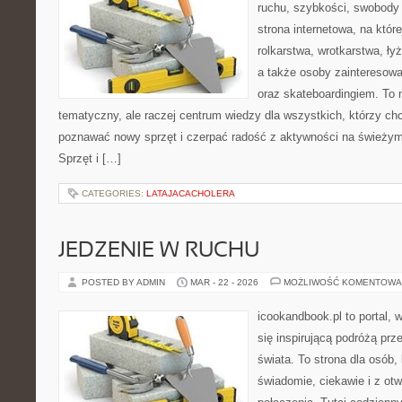
ruchu, szybkości, swobody 
strona internetowa, na które
rolkarstwa, wrotkarstwa, ły
a także osoby zainteresow
oraz skateboardingiem. To n
tematyczny, ale raczej centrum wiedzy dla wszystkich, którzy chc
poznawać nowy sprzęt i czerpać radość z aktywności na świeżym
Sprzęt i […]
CATEGORIES:
LATAJACACHOLERA
JEDZENIE W RUCHU
POSTED BY ADMIN
MAR - 22 - 2026
MOŻLIWOŚĆ KOMENTOWA
icookandbook.pl to portal, 
się inspirującą podróżą prz
świata. To strona dla osób,
świadomie, ciekawie i z otw