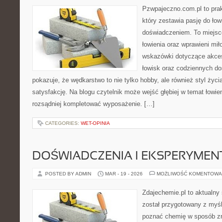
Pzwpajeczno.com.pl to pra
który zestawia pasję do ło
doświadczeniem. To miejsc
łowienia oraz wprawieni mi
wskazówki dotyczące akces
łowisk oraz codziennych d
pokazuje, że wędkarstwo to nie tylko hobby, ale również styl życi
satysfakcję. Na blogu czytelnik może wejść głębiej w temat łowien
rozsądniej kompletować wyposażenie. […]
CATEGORIES:
WET-OPINIA
DOŚWIADCZENIA I EKSPERYMEN
POSTED BY ADMIN
MAR - 19 - 2026
MOŻLIWOŚĆ KOMENTOWA
Zdajechemie.pl to aktualny 
został przygotowany z myś
poznać chemię w sposób zr