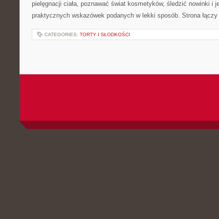
pielęgnacji ciała, poznawać świat kosmetyków, śledzić nowinki i 
praktycznych wskazówek podanych w lekki sposób. Strona łączy 
CATEGORIES:
TORTY I SŁODKOŚCI