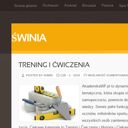
Archiwum
Arsenal
Borussia
Polonia
Strona główna
Spis 
ŚWINIA
TRENING I ĆWICZENIA
POSTED BY ADMIN
CZE - 2 - 2026
MOŻLIWOŚĆ KOMENTOWAN
AkademikaWF.pl to dynamicz
tematyczna, która skupia s
samopoczuciu, powrocie do
wiedzy. Serwis pełni funkcję
uczniów, miłośników sportu
wszystkich osób zaintere
życia. Ciekawe kategorie to Trening i Ćwiczenia i Historia i Ciek