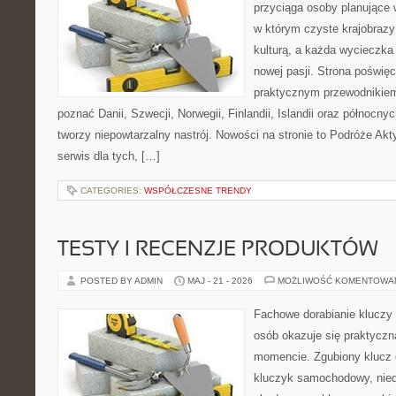
przyciąga osoby planujące 
w którym czyste krajobrazy
kulturą, a każda wycieczka
nowej pasji. Strona poświęc
praktycznym przewodnikiem 
poznać Danii, Szwecji, Norwegii, Finlandii, Islandii oraz północny
tworzy niepowtarzalny nastrój. Nowości na stronie to Podróże Ak
serwis dla tych, […]
CATEGORIES:
WSPÓŁCZESNE TRENDY
TESTY I RECENZJE PRODUKTÓW
POSTED BY ADMIN
MAJ - 21 - 2026
MOŻLIWOŚĆ KOMENTOWA
Fachowe dorabianie kluczy t
osób okazuje się praktycz
momencie. Zgubiony klucz 
kluczyk samochodowy, niedz