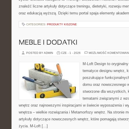
znaleźć liczne artykuły dotyczące treningu, dietetyki, rozwoju men
oraz edukacją wyższą. Dzięki temu portal spaja elementy akadem
CATEGORIES:
PRODUKTY KISZONE
MEBLE I DODATKI
POSTED BY ADMIN
CZE - 1 - 2026
MOŻLIWOŚĆ KOMENTOWAN
M-Loft Design to oryginaln
tematyce designu wnętrz, kt
poszukujące funkcjonalnyc
domu oraz nowoczesnego w
stworzone dla wszystkich, k
tematami związanymi z wz
wnętrz oraz najnowszymi inspiracjami w świecie wyposażenia i w
wnętrza – wielkie rozwiązania i Metamorfozy wnętrz. Na stronie
artykuły dotyczące nowoczesnych wnętrz, które pomagają stworz
życia. M-Loft […]