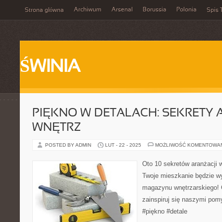
Archiwum
Arsenal
Borussia
Polonia
Strona główna
Spis 
ŚWINIA
PIĘKNO W DETALACH: SEKRETY 
WNĘTRZ
POSTED BY ADMIN
LUT - 22 - 2025
MOŻLIWOŚĆ KOMENTOWA
Oto 10 sekretów aranżacji w
Twoje mieszkanie będzie w
magazynu wnętrzarskiego! O
zainspiruj się naszymi pom
#piękno #detale