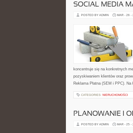
SOCIAL MEDIA M
POSTED BY ADMIN
MAR - 26 -
koncentruje się na konkretnych 
pozyskiwaniem klientów oraz prow
Reklama Płatna (SEM i PPC). Na 
CATEGORIES:
NIERUCHOMOŚCI
PLANOWANIE I O
POSTED BY ADMIN
MAR - 25 -