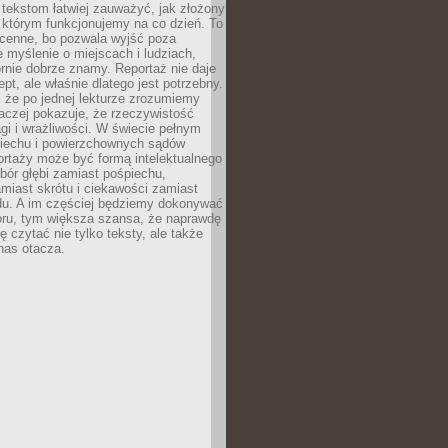
 tekstom łatwiej zauważyć, jak złożony
w którym funkcjonujemy na co dzień. To
 cenne, bo pozwala wyjść poza
 myślenie o miejscach i ludziach,
rnie dobrze znamy. Reportaż nie daje
ept, ale właśnie dlatego jest potrzebny.
, że po jednej lekturze zrozumiemy
aczej pokazuje, że rzeczywistość
i i wrażliwości. W świecie pełnym
piechu i powierzchownych sądów
ortaży może być formą intelektualnego
bór głębi zamiast pośpiechu,
miast skrótu i ciekawości zamiast
du. A im częściej będziemy dokonywać
oru, tym większa szansa, że naprawdę
 czytać nie tylko teksty, ale także
 nas otacza.