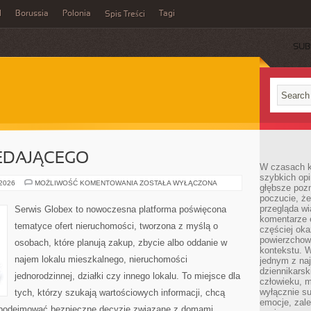
l
Borussia
Polonia
Tagi
Spis Treści
SUB
EDAJĄCEGO
W czasach k
szybkich opi
PORADNIK
 2026
MOŻLIWOŚĆ KOMENTOWANIA
ZOSTAŁA WYŁĄCZONA
głębsze poz
SPRZEDAJĄCEGO
poczucie, że
przegląda w
Serwis Globex to nowoczesna platforma poświęcona
komentarze 
tematyce ofert nieruchomości, tworzona z myślą o
częściej oka
powierzchow
osobach, które planują zakup, zbycie albo oddanie w
kontekstu. W
najem lokalu mieszkalnego, nieruchomości
jednym z naj
dziennikarsk
jednorodzinnej, działki czy innego lokalu. To miejsce dla
człowieku, m
wyłącznie su
tych, którzy szukają wartościowych informacji, chcą
emocje, zal
az podejmować bezpieczne decyzje związane z domami,