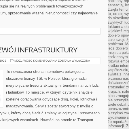
napisany rep
sensacją, l
skupia się na realnych problemach towarzyszących
Dzięki temu 
kum, sprzedawanie własnej nieruchomości czy najmowanie
to, co się w
do określony
zwykłych lu
faktami a d
w jakimś reg
dopiero opow
całe swoje 
problemu. M
lecz dopiero
OZWÓJ INFRASTRUKTURY
miejsca poka
codziennym 
INWESTYCJE
 2026
MOŻLIWOŚĆ KOMENTOWANIA
ZOSTAŁA WYŁĄCZONA
rozwija empa
I
krótkie info
ROZWÓJ
współczuciu,
INFRASTRUKTURY
To nowoczesna strona internetowa poświęcona
świata z inn
obszarowi branży TSL w Polsce, która gromadzi
przenosi nas
doświadczeń
merytoryczne treści z aktualnymi trendami na ruch ludzi
zrozumieć ż
krajach, nal
i ładunków. To miejsce, w którym czytelnik znajdzie
albo zmagaj
rzetelne opracowania dotyczące dróg, kolei, lotnictwa i
nie przeżyli
wiele debat 
magazynowania. Serwis został stworzony z myślą o
uproszczeni
ynku, którzy chcą śledzić zmiany w logistyce i przewozach
o czyimś życ
wydawanie s
w krajowych warunkach. Nowości na stronie to Transport
że reportaże
informacji. 