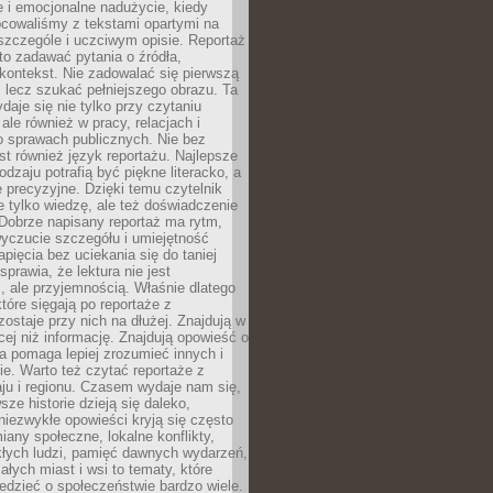
 i emocjonalne nadużycie, kiedy
bcowaliśmy z tekstami opartymi na
 szczególe i uczciwym opisie. Reportaż
to zadawać pytania o źródła,
kontekst. Nie zadowalać się pierwszą
 lecz szukać pełniejszego obrazu. Ta
daje się nie tylko przy czytaniu
ale również w pracy, relacjach i
 sprawach publicznych. Nie bez
st również język reportażu. Najlepsze
odzaju potrafią być piękne literacko, a
 precyzyjne. Dzięki temu czytelnik
e tylko wiedzę, ale też doświadczenie
Dobrze napisany reportaż ma rytm,
yczucie szczegółu i umiejętność
pięcia bez uciekania się do taniej
sprawia, że lektura nie jest
 ale przyjemnością. Właśnie dlatego
które sięgają po reportaże z
zostaje przy nich na dłużej. Znajdują w
cej niż informację. Znajdują opowieść o
ra pomaga lepiej zrozumieć innych i
e. Warto też czytać reportaże z
ju i regionu. Czasem wydaje nam się,
sze historie dzieją się daleko,
iezwykłe opowieści kryją się często
iany społeczne, lokalne konflikty,
kłych ludzi, pamięć dawnych wydarzeń,
łych miast i wsi to tematy, które
iedzieć o społeczeństwie bardzo wiele.