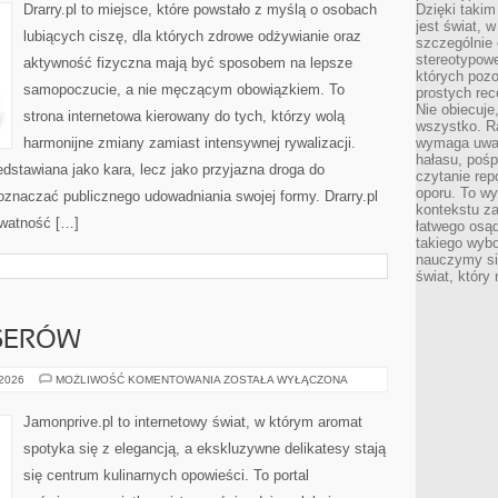
Drarry.pl to miejsce, które powstało z myślą o osobach
Dzięki takim
jest świat, 
lubiących ciszę, dla których zdrowe odżywianie oraz
szczególnie
stereotypowe
aktywność fizyczna mają być sposobem na lepsze
których pozo
samopoczucie, a nie męczącym obowiązkiem. To
prostych rec
Nie obiecuje
strona internetowa kierowany do tych, którzy wolą
wszystko. R
harmonijne zmiany zamiast intensywnej rywalizacji.
wymaga uwag
hałasu, poś
edstawiana jako kara, lecz jako przyjazna droga do
czytanie rep
oporu. To wy
znaczać publicznego udowadniania swojej formy. Drarry.pl
kontekstu za
ywatność […]
łatwego osą
takiego wyb
nauczymy się
świat, który
SERÓW
RYBY
 2026
MOŻLIWOŚĆ KOMENTOWANIA
ZOSTAŁA WYŁĄCZONA
DLA
KONESERÓW
Jamonprive.pl to internetowy świat, w którym aromat
spotyka się z elegancją, a ekskluzywne delikatesy stają
się centrum kulinarnych opowieści. To portal