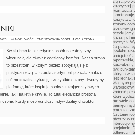
się na pierw
zazwyczaj pr
rozmawia z 
i konfrontuj
korzysta z t
złożony obra
NIKI
przeciwwaga 
oczekujemy 
każde pytani
MODOWE
 2026
MOŻLIWOŚĆ KOMENTOWANIA
ZOSTAŁA WYŁĄCZONA
prostych. W
PORADNIKI
że prawda b
Świat ubrań to nie jedynie sposób na estetyczny
intelektualn
umiejętność 
wizerunek, ale również codzienny komfort. Nasza strona
reporterskie
sprawdzony
to przestrzeń, w którym odzież spotykają się z
być punktam
praktycznością, a szeroki asortyment pozwala znaleźć
których wcze
jest jednak,
coś na dowolną sytuację i wszystkie sezony. Tworzymy
własnych pr
platformę, które inspiruje osoby szukające stylowych
wartościowy 
zmienić pers
ie, jak i na letnie chwile. To tutaj elegancka prostota
które wydawa
ma wiele odc
ki czemu każdy może odnaleźć indywidualny charakter
pamięci najdł
porusza i zm
Czytanie re
również w co
interesujemy
socjologią. 
odbiorcami t