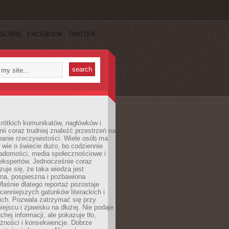
SCRIBE
FACEBOOK
TWITTER
rótkich komunikatów, nagłówków i
nii coraz trudniej znaleźć przestrzeń na
nanie rzeczywistości. Wiele osób ma
 wie o świecie dużo, bo codziennie
iadomości, media społecznościowe i
ekspertów. Jednocześnie coraz
zuje się, że taka wiedza jest
na, pospieszna i pozbawiona
łaśnie dlatego reportaż pozostaje
cenniejszych gatunków literackich i
ich. Pozwala zatrzymać się przy
iejscu i zjawisku na dłużej. Nie podaje
chej informacji, ale pokazuje tło,
eżności i konsekwencje. Dobrze