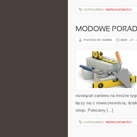
CATEGORIES:
NIERUCHOMOŚCI
MODOWE PORAD
POSTED BY ADMIN
MAR - 27 -
rozwiązań zarówno na mroźne tygodn
łączy się z nowoczesnością, dzię
stroju. Polecamy […]
CATEGORIES:
NIERUCHOMOŚCI