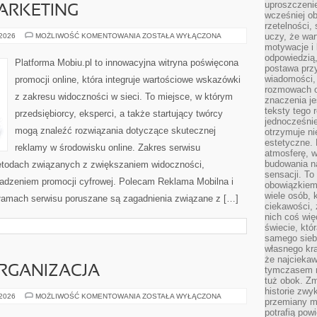
uproszczenie
ARKETING
wcześniej o
rzetelności,
SOCIAL
uczy, że war
 2026
MOŻLIWOŚĆ KOMENTOWANIA
ZOSTAŁA WYŁĄCZONA
MEDIA
motywacje i 
MARKETING
odpowiedzią,
Platforma Mobiu.pl to innowacyjna witryna poświęcona
postawa przy
wiadomości, 
promocji online, która integruje wartościowe wskazówki
rozmowach o
z zakresu widoczności w sieci. To miejsce, w którym
znaczenia je
teksty tego r
przedsiębiorcy, eksperci, a także startujący twórcy
jednocześnie
mogą znaleźć rozwiązania dotyczące skutecznej
otrzymuje ni
estetyczne. 
reklamy w środowisku online. Zakres serwisu
atmosferę, w
budowania na
metodach związanych z zwiększaniem widoczności,
sensacji. To 
adzeniem promocji cyfrowej. Polecam Reklama Mobilna i
obowiązkiem,
wiele osób, 
łamach serwisu poruszane są zagadnienia związane z […]
ciekawości, 
nich coś wię
świecie, któ
samego siebi
własnego kra
że najciekaw
RGANIZACJA
tymczasem n
tuż obok. Zm
historie zwy
PLANOWANIE
 2026
MOŻLIWOŚĆ KOMENTOWANIA
ZOSTAŁA WYŁĄCZONA
przemiany ma
I
ORGANIZACJA
potrafią pow