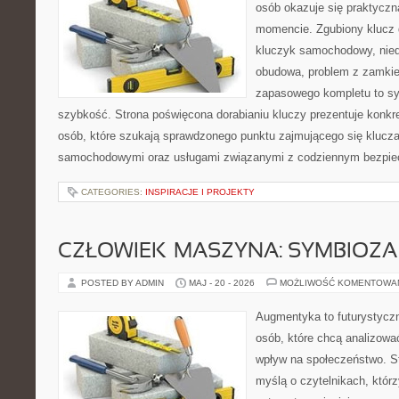
osób okazuje się praktycz
momencie. Zgubiony klucz 
kluczyk samochodowy, niedz
obudowa, problem z zamkie
zapasowego kompletu to syt
szybkość. Strona poświęcona dorabianiu kluczy prezentuje konkre
osób, które szukają sprawdzonego punktu zajmującego się klucz
samochodowymi oraz usługami związanymi z codziennym bezpie
CATEGORIES:
INSPIRACJE I PROJEKTY
CZŁOWIEK–MASZYNA: SYMBIOZA
POSTED BY ADMIN
MAJ - 20 - 2026
MOŻLIWOŚĆ KOMENTOWA
Augmentyka to futurystyczn
osób, które chcą analizować
wpływ na społeczeństwo. St
myślą o czytelnikach, którzy