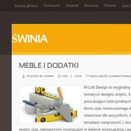
Archiwum
Arsenal
Borussia
Polonia
Strona główna
Spis 
ŚWINIA
MEBLE I DODATKI
POSTED BY ADMIN
CZE - 1 - 2026
MOŻLIWOŚĆ KOMENTOWAN
M-Loft Design to oryginaln
tematyce designu wnętrz, kt
poszukujące funkcjonalnyc
domu oraz nowoczesnego w
stworzone dla wszystkich, k
tematami związanymi z wz
wnętrz oraz najnowszymi inspiracjami w świecie wyposażenia i w