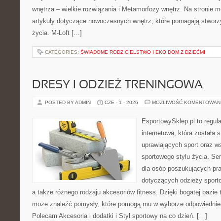
wnętrza – wielkie rozwiązania i Metamorfozy wnętrz. Na stronie
artykuły dotyczące nowoczesnych wnętrz, które pomagają stworz
życia. M-Loft […]
CATEGORIES:
ŚWIADOME RODZICIELSTWO I EKO DOM Z DZIEĆMI
DRESY I ODZIEŻ TRENINGOWA
POSTED BY ADMIN
CZE - 1 - 2026
MOŻLIWOŚĆ KOMENTOWAN
EsportowySklep.pl to regula
internetowa, która została
uprawiających sport oraz w
sportowego stylu życia. Se
dla osób poszukujących p
dotyczących odzieży sporto
a także różnego rodzaju akcesoriów fitness. Dzięki bogatej bazie
może znaleźć pomysły, które pomogą mu w wyborze odpowiednie
Polecam Akcesoria i dodatki i Styl sportowy na co dzień. […]