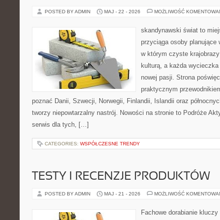
POSTED BY ADMIN
MAJ - 22 - 2026
MOŻLIWOŚĆ KOMENTOWA
skandynawski świat to miej
przyciąga osoby planujące 
w którym czyste krajobrazy
kulturą, a każda wycieczka
nowej pasji. Strona poświęc
praktycznym przewodnikiem 
poznać Danii, Szwecji, Norwegii, Finlandii, Islandii oraz północny
tworzy niepowtarzalny nastrój. Nowości na stronie to Podróże Ak
serwis dla tych, […]
CATEGORIES:
WSPÓŁCZESNE TRENDY
TESTY I RECENZJE PRODUKTÓW
POSTED BY ADMIN
MAJ - 21 - 2026
MOŻLIWOŚĆ KOMENTOWA
Fachowe dorabianie kluczy t