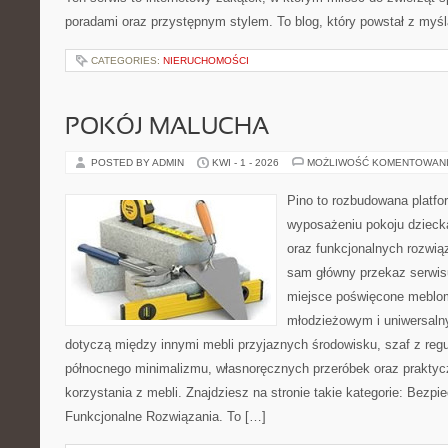
poradami oraz przystępnym stylem. To blog, który powstał z myśl
CATEGORIES:
NIERUCHOMOŚCI
POKÓJ MALUCHA
POSTED BY ADMIN
KWI - 1 - 2026
MOŻLIWOŚĆ KOMENTOWAN
Pino to rozbudowana platfor
wyposażeniu pokoju dziecka
oraz funkcjonalnych rozwią
sam główny przekaz serwisu
miejsce poświęcone meblo
młodzieżowym i uniwersaln
dotyczą między innymi mebli przyjaznych środowisku, szaf z reg
północnego minimalizmu, własnoręcznych przeróbek oraz prakty
korzystania z mebli. Znajdziesz na stronie takie kategorie: Bezp
Funkcjonalne Rozwiązania. To […]