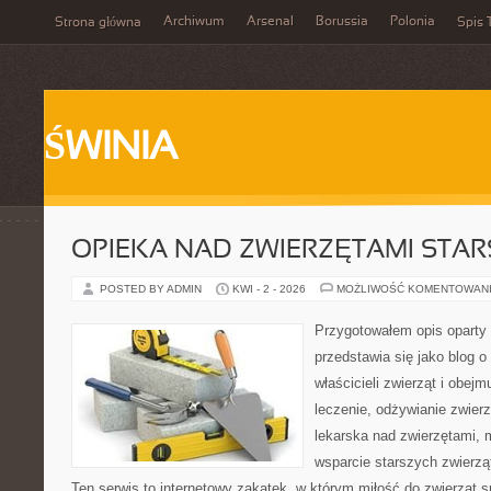
Archiwum
Arsenal
Borussia
Polonia
Strona główna
Spis 
ŚWINIA
OPIEKA NAD ZWIERZĘTAMI STAR
POSTED BY ADMIN
KWI - 2 - 2026
MOŻLIWOŚĆ KOMENTOWAN
Przygotowałem opis oparty 
przedstawia się jako blog o
właścicieli zwierząt i obejm
leczenie, odżywianie zwier
lekarska nad zwierzętami, 
wsparcie starszych zwierzą
Ten serwis to internetowy zakątek, w którym miłość do zwierząt s