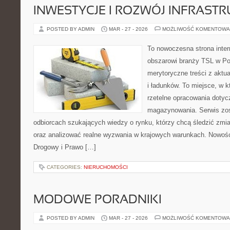
INWESTYCJE I ROZWÓJ INFRAST
POSTED BY ADMIN
MAR - 27 - 2026
MOŻLIWOŚĆ KOMENTOWA
To nowoczesna strona inte
obszarowi branży TSL w Po
merytoryczne treści z aktua
i ładunków. To miejsce, w k
rzetelne opracowania dotyczą
magazynowania. Serwis zos
odbiorcach szukających wiedzy o rynku, którzy chcą śledzić zmia
oraz analizować realne wyzwania w krajowych warunkach. Nowości
Drogowy i Prawo […]
CATEGORIES:
NIERUCHOMOŚCI
MODOWE PORADNIKI
POSTED BY ADMIN
MAR - 27 - 2026
MOŻLIWOŚĆ KOMENTOWA