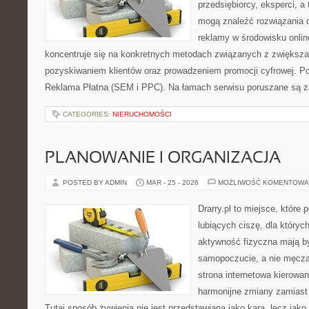
przedsiębiorcy, eksperci, a
mogą znaleźć rozwiązania 
reklamy w środowisku onlin
koncentruje się na konkretnych metodach związanych z zwiększ
pozyskiwaniem klientów oraz prowadzeniem promocji cyfrowej. P
Reklama Płatna (SEM i PPC). Na łamach serwisu poruszane są z
CATEGORIES:
NIERUCHOMOŚCI
PLANOWANIE I ORGANIZACJA
POSTED BY ADMIN
MAR - 25 - 2026
MOŻLIWOŚĆ KOMENTOWA
Drarry.pl to miejsce, które
lubiących ciszę, dla któryc
aktywność fizyczna mają b
samopoczucie, a nie męcz
strona internetowa kierowan
harmonijne zmiany zamiast 
Tutaj sposób żywienia nie jest przedstawiana jako kara, lecz jako