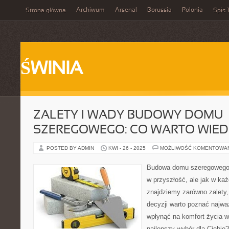
Archiwum
Arsenal
Borussia
Polonia
Strona główna
Spis 
ŚWINIA
ZALETY I WADY BUDOWY DOMU
SZEREGOWEGO: CO WARTO WIED
POSTED BY ADMIN
KWI - 26 - 2025
MOŻLIWOŚĆ KOMENTOWA
Budowa domu szeregowego 
w przyszłość, ale jak w każ
znajdziemy zarówno zalety,
decyzji warto poznać najwa
wpłynąć na komfort życia w
najlepszy wybór dla Ciebie?