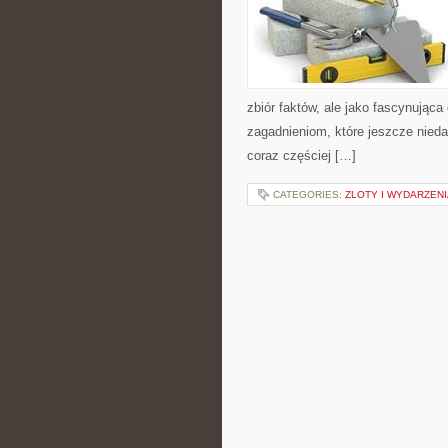
zbiór faktów, ale jako fascynując
zagadnieniom, które jeszcze niedaw
coraz częściej […]
CATEGORIES:
ZLOTY I WYDARZENI