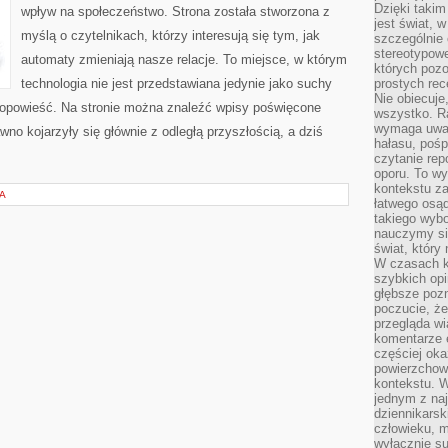
Dzięki takim
wpływ na społeczeństwo. Strona została stworzona z
jest świat, 
myślą o czytelnikach, którzy interesują się tym, jak
szczególnie
stereotypowe
automaty zmieniają nasze relacje. To miejsce, w którym
których pozo
technologia nie jest przedstawiana jedynie jako suchy
prostych rec
Nie obiecuje
a opowieść. Na stronie można znaleźć wpisy poświęcone
wszystko. R
wymaga uwag
no kojarzyły się głównie z odległą przyszłością, a dziś
hałasu, poś
czytanie rep
oporu. To wy
kontekstu za
A
łatwego osą
takiego wyb
nauczymy się
świat, który
W czasach k
szybkich opi
głębsze poz
poczucie, że
przegląda w
komentarze 
częściej oka
powierzchow
kontekstu. W
jednym z naj
dziennikarsk
człowieku, m
wyłącznie su