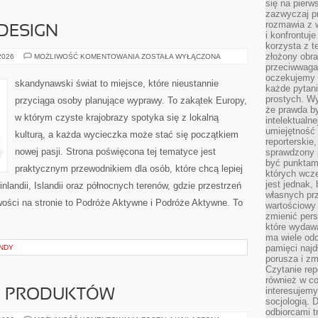
się na pierw
zazwyczaj pr
rozmawia z 
 DESIGN
i konfrontuj
korzysta z t
złożony obra
ARCHITEKTURA
 2026
MOŻLIWOŚĆ KOMENTOWANIA
ZOSTAŁA WYŁĄCZONA
I
przeciwwaga 
DESIGN
oczekujemy 
skandynawski świat to miejsce, które nieustannie
każde pytani
prostych. W
przyciąga osoby planujące wyprawy. To zakątek Europy,
że prawda b
w którym czyste krajobrazy spotyka się z lokalną
intelektualn
umiejętność 
kulturą, a każda wycieczka może stać się początkiem
reporterskie
nowej pasji. Strona poświęcona tej tematyce jest
sprawdzony
być punktam
praktycznym przewodnikiem dla osób, które chcą lepiej
których wcze
jest jednak,
inlandii, Islandii oraz północnych terenów, gdzie przestrzeń
własnych pr
wości na stronie to Podróże Aktywne i Podróże Aktywne. To
wartościowy 
zmienić pers
które wydawa
ma wiele odc
pamięci najdł
NDY
porusza i zm
Czytanie re
również w co
interesujemy
JE PRODUKTÓW
socjologią. 
odbiorcami t