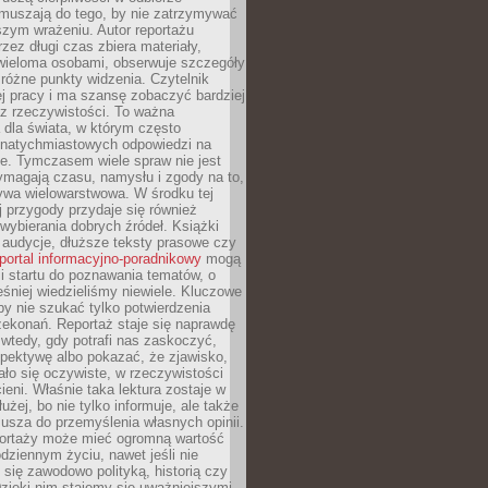
Zmuszają do tego, by nie zatrzymywać
szym wrażeniu. Autor reportażu
zez długi czas zbiera materiały,
wieloma osobami, obserwuje szczegóły
e różne punkty widzenia. Czytelnik
ej pracy i ma szansę zobaczyć bardziej
z rzeczywistości. To ważna
dla świata, w którym często
natychmiastowych odpowiedzi na
e. Tymczasem wiele spraw nie jest
ymagają czasu, namysłu i zgody na to,
ywa wielowarstwowa. W środku tej
ej przygody przydaje się również
wybierania dobrych źródeł. Książki
, audycje, dłuższe teksty prasowe czy
portal informacyjno-poradnikowy
mogą
i startu do poznawania tematów, o
śniej wiedzieliśmy niewiele. Kluczowe
 by nie szukać tylko potwierdzenia
zekonań. Reportaż staje się naprawdę
wtedy, gdy potrafi nas zaskoczyć,
pektywę albo pokazać, że zjawisko,
ło się oczywiste, w rzeczywistości
ieni. Właśnie taka lektura zostaje w
użej, bo nie tylko informuje, ale także
usza do przemyślenia własnych opinii.
portaży może mieć ogromną wartość
dziennym życiu, nawet jeśli nie
 się zawodowo polityką, historią czy
Dzięki nim stajemy się uważniejszymi