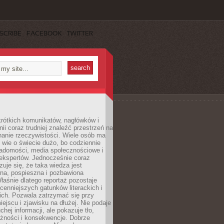
SCRIBE
FACEBOOK
TWITTER
rótkich komunikatów, nagłówków i
nii coraz trudniej znaleźć przestrzeń na
nanie rzeczywistości. Wiele osób ma
 wie o świecie dużo, bo codziennie
iadomości, media społecznościowe i
ekspertów. Jednocześnie coraz
zuje się, że taka wiedza jest
na, pospieszna i pozbawiona
łaśnie dlatego reportaż pozostaje
cenniejszych gatunków literackich i
ich. Pozwala zatrzymać się przy
iejscu i zjawisku na dłużej. Nie podaje
chej informacji, ale pokazuje tło,
eżności i konsekwencje. Dobrze