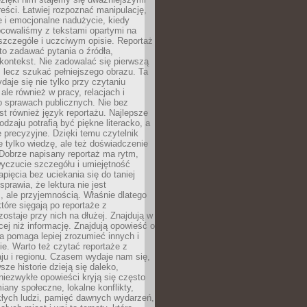
reści. Łatwiej rozpoznać manipulację,
 i emocjonalne nadużycie, kiedy
bcowaliśmy z tekstami opartymi na
 szczególe i uczciwym opisie. Reportaż
to zadawać pytania o źródła,
kontekst. Nie zadowalać się pierwszą
 lecz szukać pełniejszego obrazu. Ta
daje się nie tylko przy czytaniu
ale również w pracy, relacjach i
 sprawach publicznych. Nie bez
st również język reportażu. Najlepsze
odzaju potrafią być piękne literacko, a
 precyzyjne. Dzięki temu czytelnik
e tylko wiedzę, ale też doświadczenie
Dobrze napisany reportaż ma rytm,
yczucie szczegółu i umiejętność
pięcia bez uciekania się do taniej
sprawia, że lektura nie jest
 ale przyjemnością. Właśnie dlatego
które sięgają po reportaże z
zostaje przy nich na dłużej. Znajdują w
cej niż informację. Znajdują opowieść o
ra pomaga lepiej zrozumieć innych i
e. Warto też czytać reportaże z
ju i regionu. Czasem wydaje nam się,
sze historie dzieją się daleko,
iezwykłe opowieści kryją się często
iany społeczne, lokalne konflikty,
kłych ludzi, pamięć dawnych wydarzeń,