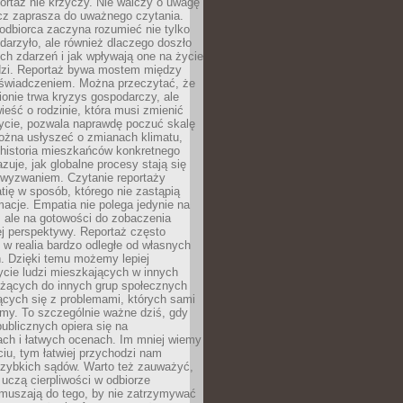
ortaż nie krzyczy. Nie walczy o uwagę
ecz zaprasza do uważnego czytania.
odbiorca zaczyna rozumieć nie tylko
ydarzyło, ale również dlaczego doszło
ch zdarzeń i jak wpływają one na życie
dzi. Reportaż bywa mostem między
oświadczeniem. Można przeczytać, że
ionie trwa kryzys gospodarczy, ale
ieść o rodzinie, która musi zmienić
życie, pozwala naprawdę poczuć skalę
ożna usłyszeć o zmianach klimatu,
 historia mieszkańców konkretnego
zuje, jak globalne procesy stają się
wyzwaniem. Czytanie reportaży
tię w sposób, którego nie zastąpią
rmacje. Empatia nie polega jedynie na
 ale na gotowości do zobaczenia
ej perspektywy. Reportaż często
 w realia bardzo odległe od własnych
. Dzięki temu możemy lepiej
ycie ludzi mieszkających w innych
eżących do innych grup społecznych
ących się z problemami, których sami
śmy. To szczególnie ważne dziś, gdy
publicznych opiera się na
ach i łatwych ocenach. Im mniej wiemy
iu, tym łatwiej przychodzi nam
zybkich sądów. Warto też zauważyć,
 uczą cierpliwości w odbiorze
Zmuszają do tego, by nie zatrzymywać