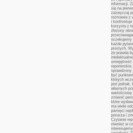
informacji. 
się na pierw
zazwyczaj pr
rozmawia z 
i konfrontuj
korzysta z t
złożony obra
przeciwwaga 
oczekujemy 
każde pytani
prostych. W
że prawda b
intelektualn
umiejętność 
reporterskie
sprawdzony
być punktam
których wcze
jest jednak,
własnych pr
wartościowy 
zmienić pers
które wydawa
ma wiele odc
pamięci najdł
porusza i zm
Czytanie re
również w co
interesujemy
socjologią. 