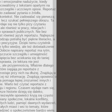
 i emocjonalne nadużycie, kiedy
bcowaliśmy z tekstami opartymi na
 szczególe i uczciwym opisie. Reportaż
to zadawać pytania o źródła,
kontekst. Nie zadowalać się pierwszą
 lecz szukać pełniejszego obrazu. Ta
daje się nie tylko przy czytaniu
ale również w pracy, relacjach i
 sprawach publicznych. Nie bez
st również język reportażu. Najlepsze
odzaju potrafią być piękne literacko, a
 precyzyjne. Dzięki temu czytelnik
e tylko wiedzę, ale też doświadczenie
Dobrze napisany reportaż ma rytm,
yczucie szczegółu i umiejętność
pięcia bez uciekania się do taniej
sprawia, że lektura nie jest
 ale przyjemnością. Właśnie dlatego
które sięgają po reportaże z
zostaje przy nich na dłużej. Znajdują w
cej niż informację. Znajdują opowieść o
ra pomaga lepiej zrozumieć innych i
e. Warto też czytać reportaże z
ju i regionu. Czasem wydaje nam się,
sze historie dzieją się daleko,
iezwykłe opowieści kryją się często
iany społeczne, lokalne konflikty,
kłych ludzi, pamięć dawnych wydarzeń,
łych miast i wsi to tematy, które
iedzieć o społeczeństwie bardzo wiele.