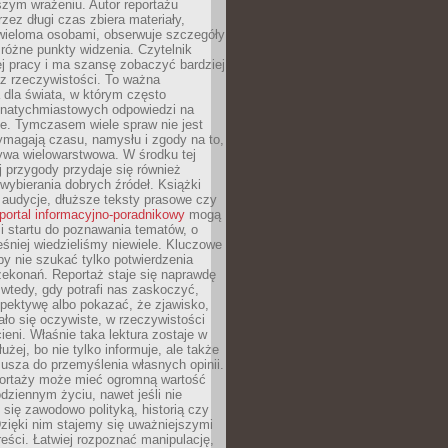
szym wrażeniu. Autor reportażu
zez długi czas zbiera materiały,
wieloma osobami, obserwuje szczegóły
e różne punkty widzenia. Czytelnik
ej pracy i ma szansę zobaczyć bardziej
z rzeczywistości. To ważna
dla świata, w którym często
natychmiastowych odpowiedzi na
e. Tymczasem wiele spraw nie jest
ymagają czasu, namysłu i zgody na to,
ywa wielowarstwowa. W środku tej
ej przygody przydaje się również
wybierania dobrych źródeł. Książki
, audycje, dłuższe teksty prasowe czy
portal informacyjno-poradnikowy
mogą
i startu do poznawania tematów, o
śniej wiedzieliśmy niewiele. Kluczowe
 by nie szukać tylko potwierdzenia
zekonań. Reportaż staje się naprawdę
wtedy, gdy potrafi nas zaskoczyć,
pektywę albo pokazać, że zjawisko,
ło się oczywiste, w rzeczywistości
ieni. Właśnie taka lektura zostaje w
użej, bo nie tylko informuje, ale także
usza do przemyślenia własnych opinii.
portaży może mieć ogromną wartość
dziennym życiu, nawet jeśli nie
 się zawodowo polityką, historią czy
Dzięki nim stajemy się uważniejszymi
reści. Łatwiej rozpoznać manipulację,