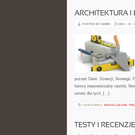
ARCHITEKTURA I
POSTED BY ADMIN
MAJ - 22 -
poznać Danii, Szwecji, Norwegii, F
tworzy niepowtarzalny nastrój. No
serwis dla tych, […]
CATEGORIES:
WSPÓŁCZESNE TRE
TESTY I RECENZ