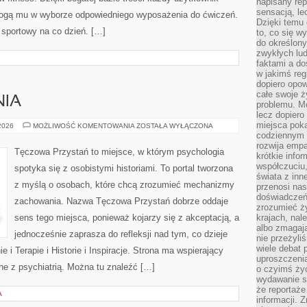
napisany rep
sensacją, l
ogą mu w wyborze odpowiedniego wyposażenia do ćwiczeń.
Dzięki temu 
l sportowy na co dzień. […]
to, co się w
do określony
zwykłych lu
faktami a d
w jakimś reg
dopiero opow
całe swoje 
NIA
problemu. M
lecz dopiero
miejsca poka
NOWINKI
 2026
MOŻLIWOŚĆ KOMENTOWANIA
ZOSTAŁA WYŁĄCZONA
I
codziennym 
BADANIA
rozwija empa
Tęczowa Przystań to miejsce, w którym psychologia
krótkie info
współczuciu,
spotyka się z osobistymi historiami. To portal tworzona
świata z inn
z myślą o osobach, które chcą zrozumieć mechanizmy
przenosi nas
doświadczeń
zachowania. Nazwa Tęczowa Przystań dobrze oddaje
zrozumieć ż
sens tego miejsca, ponieważ kojarzy się z akceptacją, a
krajach, nal
albo zmagaj
jednocześnie zaprasza do refleksji nad tym, co dzieje
nie przeżyli
wiele debat 
 i Terapie i Historie i Inspiracje. Strona ma wspierający
uproszczeni
ne z psychiatrią. Można tu znaleźć […]
o czyimś życ
wydawanie s
że reportaże
A
informacji. 