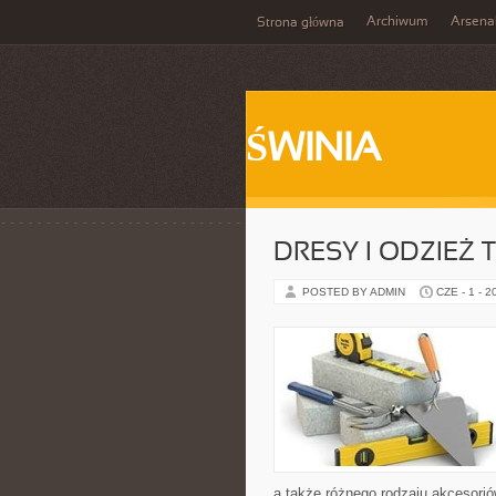
Archiwum
Arsena
Strona główna
ŚWINIA
DRESY I ODZIEŻ
POSTED BY ADMIN
CZE - 1 - 2
a także różnego rodzaju akcesoriów