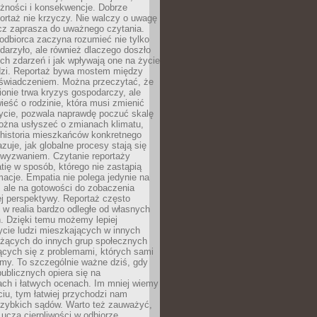
eżności i konsekwencje. Dobrze
ortaż nie krzyczy. Nie walczy o uwagę
ecz zaprasza do uważnego czytania.
odbiorca zaczyna rozumieć nie tylko
ydarzyło, ale również dlaczego doszło
ch zdarzeń i jak wpływają one na życie
dzi. Reportaż bywa mostem między
oświadczeniem. Można przeczytać, że
ionie trwa kryzys gospodarczy, ale
ieść o rodzinie, która musi zmienić
życie, pozwala naprawdę poczuć skalę
ożna usłyszeć o zmianach klimatu,
 historia mieszkańców konkretnego
zuje, jak globalne procesy stają się
wyzwaniem. Czytanie reportaży
tię w sposób, którego nie zastąpią
rmacje. Empatia nie polega jedynie na
 ale na gotowości do zobaczenia
ej perspektywy. Reportaż często
 w realia bardzo odległe od własnych
. Dzięki temu możemy lepiej
ycie ludzi mieszkających w innych
eżących do innych grup społecznych
ących się z problemami, których sami
śmy. To szczególnie ważne dziś, gdy
publicznych opiera się na
ach i łatwych ocenach. Im mniej wiemy
iu, tym łatwiej przychodzi nam
zybkich sądów. Warto też zauważyć,
 uczą cierpliwości w odbiorze