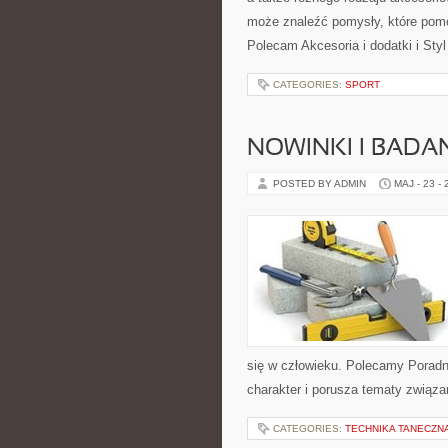
może znaleźć pomysły, które pom
Polecam Akcesoria i dodatki i Sty
CATEGORIES:
SPORT
NOWINKI I BADA
POSTED BY ADMIN
MAJ - 23 -
się w człowieku. Polecamy Poradnie
charakter i porusza tematy związa
CATEGORIES:
TECHNIKA TANECZN