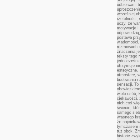
odbiorcami t
uproszczenie
wcześniej o
rzetelności,
uczy, że war
motywacje i 
odpowiedzią,
postawa przy
wiadomości, 
rozmowach o
znaczenia je
teksty tego r
jednocześnie
otrzymuje ni
estetyczne. 
atmosferę, w
budowania na
sensacji. To 
obowiązkiem,
wiele osób, 
ciekawości, 
nich coś wię
świecie, któ
samego siebi
własnego kra
że najciekaw
tymczasem n
tuż obok. Zm
historie zwy