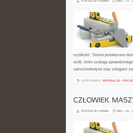
POSTED BY ADMIN
MAJ - 21 -
szybkość. Strona poświęcona dorab
osób, które szukają sprawdzonego
samochodowymi oraz usługami zw
CATEGORIES:
INSPIRACJE I PROJ
CZŁOWIEK–MASZ
POSTED BY ADMIN
MAJ - 20 -