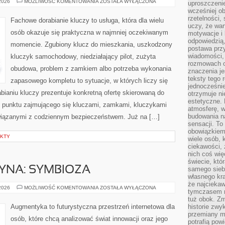
TESTY
 2026
MOŻLIWOŚĆ KOMENTOWANIA
ZOSTAŁA WYŁĄCZONA
uproszczenie
I
wcześniej o
RECENZJE
PRODUKTÓW
rzetelności,
Fachowe dorabianie kluczy to usługa, która dla wielu
uczy, że war
osób okazuje się praktyczna w najmniej oczekiwanym
motywacje i 
odpowiedzią,
momencie. Zgubiony klucz do mieszkania, uszkodzony
postawa przy
wiadomości, 
kluczyk samochodowy, niedziałający pilot, zużyta
rozmowach o
obudowa, problem z zamkiem albo potrzeba wykonania
znaczenia je
teksty tego r
zapasowego kompletu to sytuacje, w których liczy się
jednocześnie
ianiu kluczy prezentuje konkretną ofertę skierowaną do
otrzymuje ni
estetyczne. 
 punktu zajmującego się kluczami, zamkami, kluczykami
atmosferę, w
budowania na
iązanymi z codziennym bezpieczeństwem. Już na […]
sensacji. To 
obowiązkiem,
EKTY
wiele osób, 
ciekawości, 
nich coś wię
świecie, któ
YNA: SYMBIOZA
samego siebi
własnego kra
że najciekaw
CZŁOWIEK–
 2026
MOŻLIWOŚĆ KOMENTOWANIA
ZOSTAŁA WYŁĄCZONA
tymczasem n
MASZYNA:
SYMBIOZA
tuż obok. Zm
Augmentyka to futurystyczna przestrzeń internetowa dla
historie zwy
przemiany ma
osób, które chcą analizować świat innowacji oraz jego
potrafią pow