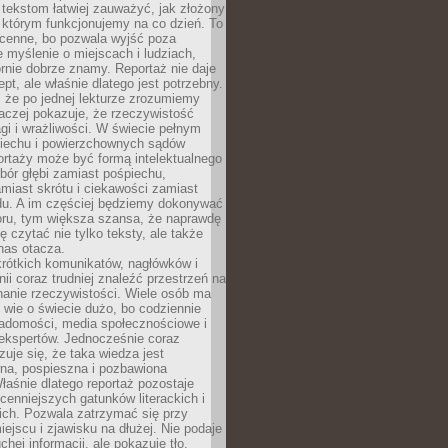
 tekstom łatwiej zauważyć, jak złożony
w którym funkcjonujemy na co dzień. To
 cenne, bo pozwala wyjść poza
 myślenie o miejscach i ludziach,
rnie dobrze znamy. Reportaż nie daje
ept, ale właśnie dlatego jest potrzebny.
, że po jednej lekturze zrozumiemy
aczej pokazuje, że rzeczywistość
i i wrażliwości. W świecie pełnym
piechu i powierzchownych sądów
ortaży może być formą intelektualnego
bór głębi zamiast pośpiechu,
miast skrótu i ciekawości zamiast
du. A im częściej będziemy dokonywać
oru, tym większa szansa, że naprawdę
 czytać nie tylko teksty, ale także
 nas otacza.
rótkich komunikatów, nagłówków i
nii coraz trudniej znaleźć przestrzeń na
nanie rzeczywistości. Wiele osób ma
 wie o świecie dużo, bo codziennie
iadomości, media społecznościowe i
ekspertów. Jednocześnie coraz
zuje się, że taka wiedza jest
na, pospieszna i pozbawiona
łaśnie dlatego reportaż pozostaje
cenniejszych gatunków literackich i
ich. Pozwala zatrzymać się przy
iejscu i zjawisku na dłużej. Nie podaje
chej informacji, ale pokazuje tło,