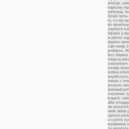
emocje, zal
napisany rep
sensacją, l
Dzięki temu 
to, co się w
do określony
zwykłych lu
faktami a d
w jakimś reg
dopiero opow
całe swoje 
problemu. M
lecz dopiero
miejsca poka
codziennym 
rozwija empa
krótkie info
współczuciu,
świata z inn
przenosi nas
doświadczeń
zrozumieć ż
krajach, nal
albo zmagaj
nie przeżyli
wiele debat 
uproszczeni
o czyimś życ
wydawanie s
że reportaże