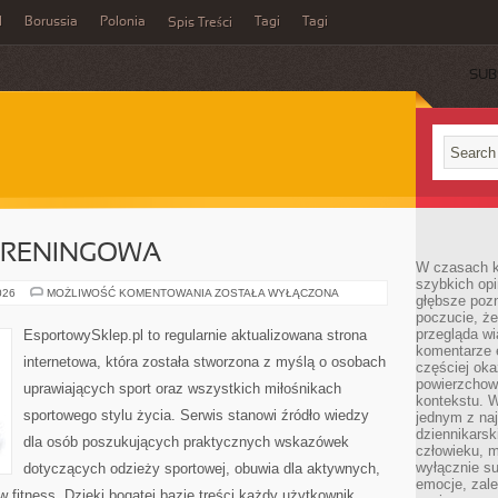
l
Borussia
Polonia
Tagi
Tagi
Spis Treści
SUB
 TRENINGOWA
W czasach k
szybkich opi
DRESY
026
MOŻLIWOŚĆ KOMENTOWANIA
ZOSTAŁA WYŁĄCZONA
głębsze poz
I
poczucie, że
ODZIEŻ
TRENINGOWA
przegląda w
EsportowySklep.pl to regularnie aktualizowana strona
komentarze 
internetowa, która została stworzona z myślą o osobach
częściej oka
powierzchow
uprawiających sport oraz wszystkich miłośnikach
kontekstu. W
sportowego stylu życia. Serwis stanowi źródło wiedzy
jednym z naj
dziennikarsk
dla osób poszukujących praktycznych wskazówek
człowieku, m
wyłącznie su
dotyczących odzieży sportowej, obuwia dla aktywnych,
emocje, zal
 fitness. Dzięki bogatej bazie treści każdy użytkownik