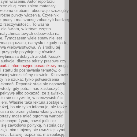
szym wrażeniu. Autor reportażu
zez długi czas zbiera materiały,
wieloma osobami, obserwuje szczegóły
e różne punkty widzenia. Czytelnik
ej pracy i ma szansę zobaczyć bardziej
z rzeczywistości. To ważna
dla świata, w którym często
natychmiastowych odpowiedzi na
e. Tymczasem wiele spraw nie jest
ymagają czasu, namysłu i zgody na to,
ywa wielowarstwowa. W środku tej
ej przygody przydaje się również
wybierania dobrych źródeł. Książki
, audycje, dłuższe teksty prasowe czy
portal informacyjno-poradnikowy
mogą
i startu do poznawania tematów, o
śniej wiedzieliśmy niewiele. Kluczowe
 by nie szukać tylko potwierdzenia
zekonań. Reportaż staje się naprawdę
wtedy, gdy potrafi nas zaskoczyć,
pektywę albo pokazać, że zjawisko,
ło się oczywiste, w rzeczywistości
ieni. Właśnie taka lektura zostaje w
użej, bo nie tylko informuje, ale także
usza do przemyślenia własnych opinii.
portaży może mieć ogromną wartość
dziennym życiu, nawet jeśli nie
 się zawodowo polityką, historią czy
Dzięki nim stajemy się uważniejszymi
reści. Łatwiej rozpoznać manipulację,