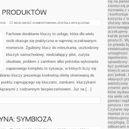
się na pierw
zazwyczaj pr
rozmawia z 
JE PRODUKTÓW
i konfrontuj
korzysta z t
złożony obra
TESTY
 2026
MOŻLIWOŚĆ KOMENTOWANIA
ZOSTAŁA WYŁĄCZONA
I
przeciwwaga 
RECENZJE
oczekujemy 
PRODUKTÓW
Fachowe dorabianie kluczy to usługa, która dla wielu
każde pytani
prostych. W
osób okazuje się praktyczna w najmniej oczekiwanym
że prawda b
momencie. Zgubiony klucz do mieszkania, uszkodzony
intelektualn
umiejętność 
kluczyk samochodowy, niedziałający pilot, zużyta
reporterskie
obudowa, problem z zamkiem albo potrzeba wykonania
sprawdzony
być punktam
zapasowego kompletu to sytuacje, w których liczy się
których wcze
jest jednak,
ianiu kluczy prezentuje konkretną ofertę skierowaną do
własnych pr
 punktu zajmującego się kluczami, zamkami, kluczykami
wartościowy 
zmienić pers
iązanymi z codziennym bezpieczeństwem. Już na […]
które wydawa
ma wiele odc
pamięci najdł
porusza i zm
Czytanie re
również w co
interesujemy
YNA: SYMBIOZA
socjologią. 
odbiorcami t