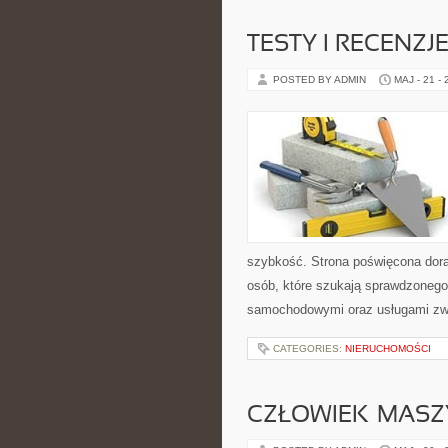
TESTY I RECENZ
POSTED BY ADMIN
MAJ - 21 -
szybkość. Strona poświęcona dorab
osób, które szukają sprawdzonego
samochodowymi oraz usługami zw
CATEGORIES:
NIERUCHOMOŚCI
CZŁOWIEK–MASZ