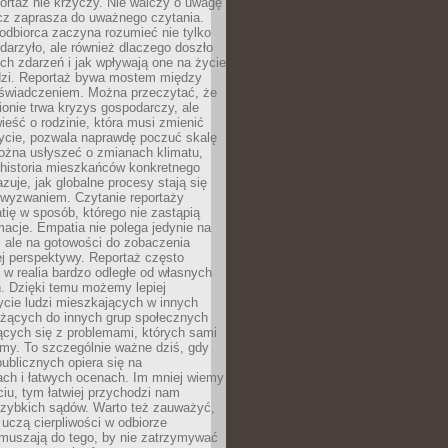
ortaż nie krzyczy. Nie walczy o uwagę
ecz zaprasza do uważnego czytania.
odbiorca zaczyna rozumieć nie tylko
ydarzyło, ale również dlaczego doszło
ch zdarzeń i jak wpływają one na życie
dzi. Reportaż bywa mostem między
oświadczeniem. Można przeczytać, że
ionie trwa kryzys gospodarczy, ale
ieść o rodzinie, która musi zmienić
życie, pozwala naprawdę poczuć skalę
ożna usłyszeć o zmianach klimatu,
 historia mieszkańców konkretnego
zuje, jak globalne procesy stają się
wyzwaniem. Czytanie reportaży
tię w sposób, którego nie zastąpią
rmacje. Empatia nie polega jedynie na
 ale na gotowości do zobaczenia
ej perspektywy. Reportaż często
 w realia bardzo odległe od własnych
. Dzięki temu możemy lepiej
ycie ludzi mieszkających w innych
eżących do innych grup społecznych
ących się z problemami, których sami
śmy. To szczególnie ważne dziś, gdy
publicznych opiera się na
ach i łatwych ocenach. Im mniej wiemy
iu, tym łatwiej przychodzi nam
zybkich sądów. Warto też zauważyć,
 uczą cierpliwości w odbiorze
Zmuszają do tego, by nie zatrzymywać