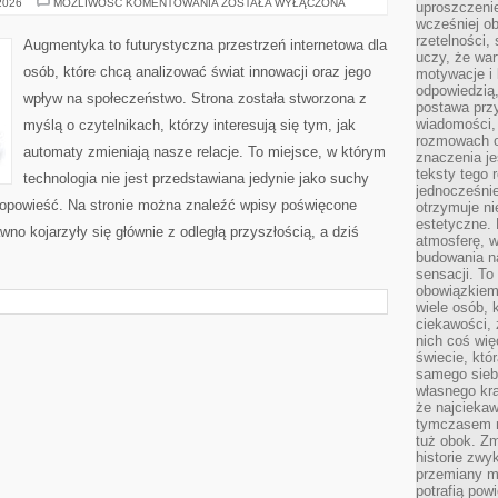
CZŁOWIEK–
 2026
MOŻLIWOŚĆ KOMENTOWANIA
ZOSTAŁA WYŁĄCZONA
uproszczenie
MASZYNA:
wcześniej o
SYMBIOZA
rzetelności,
Augmentyka to futurystyczna przestrzeń internetowa dla
uczy, że war
osób, które chcą analizować świat innowacji oraz jego
motywacje i 
odpowiedzią,
wpływ na społeczeństwo. Strona została stworzona z
postawa przy
wiadomości, 
myślą o czytelnikach, którzy interesują się tym, jak
rozmowach o
automaty zmieniają nasze relacje. To miejsce, w którym
znaczenia je
teksty tego r
technologia nie jest przedstawiana jedynie jako suchy
jednocześnie
a opowieść. Na stronie można znaleźć wpisy poświęcone
otrzymuje ni
estetyczne. 
no kojarzyły się głównie z odległą przyszłością, a dziś
atmosferę, w
budowania na
sensacji. To 
obowiązkiem,
wiele osób, 
ciekawości, 
nich coś wię
świecie, któ
samego siebi
własnego kra
że najciekaw
tymczasem n
tuż obok. Zm
historie zwy
przemiany ma
potrafią pow