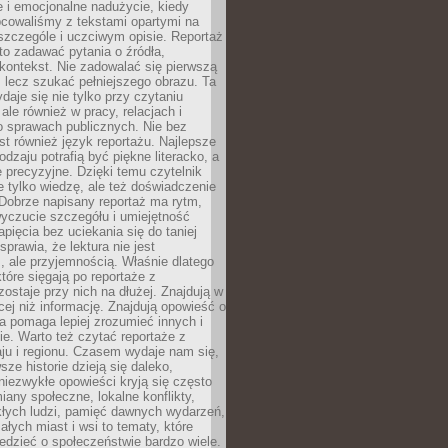
 i emocjonalne nadużycie, kiedy
bcowaliśmy z tekstami opartymi na
 szczególe i uczciwym opisie. Reportaż
to zadawać pytania o źródła,
kontekst. Nie zadowalać się pierwszą
 lecz szukać pełniejszego obrazu. Ta
daje się nie tylko przy czytaniu
ale również w pracy, relacjach i
 sprawach publicznych. Nie bez
st również język reportażu. Najlepsze
odzaju potrafią być piękne literacko, a
 precyzyjne. Dzięki temu czytelnik
e tylko wiedzę, ale też doświadczenie
Dobrze napisany reportaż ma rytm,
yczucie szczegółu i umiejętność
pięcia bez uciekania się do taniej
sprawia, że lektura nie jest
 ale przyjemnością. Właśnie dlatego
które sięgają po reportaże z
zostaje przy nich na dłużej. Znajdują w
cej niż informację. Znajdują opowieść o
ra pomaga lepiej zrozumieć innych i
e. Warto też czytać reportaże z
ju i regionu. Czasem wydaje nam się,
sze historie dzieją się daleko,
iezwykłe opowieści kryją się często
iany społeczne, lokalne konflikty,
kłych ludzi, pamięć dawnych wydarzeń,
łych miast i wsi to tematy, które
iedzieć o społeczeństwie bardzo wiele.