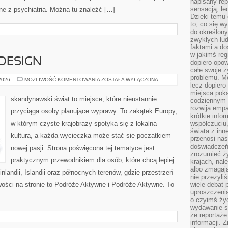
napisany rep
sensacją, l
ne z psychiatrią. Można tu znaleźć […]
Dzięki temu 
to, co się w
do określony
zwykłych lu
faktami a d
w jakimś reg
 DESIGN
dopiero opow
całe swoje 
problemu. M
ARCHITEKTURA
 2026
MOŻLIWOŚĆ KOMENTOWANIA
ZOSTAŁA WYŁĄCZONA
lecz dopiero
I
DESIGN
miejsca poka
skandynawski świat to miejsce, które nieustannie
codziennym 
rozwija empa
przyciąga osoby planujące wyprawy. To zakątek Europy,
krótkie info
w którym czyste krajobrazy spotyka się z lokalną
współczuciu,
świata z inn
kulturą, a każda wycieczka może stać się początkiem
przenosi nas
doświadczeń
nowej pasji. Strona poświęcona tej tematyce jest
zrozumieć ż
praktycznym przewodnikiem dla osób, które chcą lepiej
krajach, nal
albo zmagaj
inlandii, Islandii oraz północnych terenów, gdzie przestrzeń
nie przeżyli
wości na stronie to Podróże Aktywne i Podróże Aktywne. To
wiele debat 
uproszczeni
o czyimś życ
wydawanie s
że reportaże
informacji. 