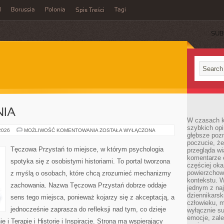
l
Borussia
Polonia
Tagi
Spis Treści
SUB
NIA
W czasach k
szybkich opi
NOWINKI
 2026
MOŻLIWOŚĆ KOMENTOWANIA
ZOSTAŁA WYŁĄCZONA
głębsze poz
I
BADANIA
poczucie, że
Tęczowa Przystań to miejsce, w którym psychologia
przegląda w
komentarze 
spotyka się z osobistymi historiami. To portal tworzona
częściej oka
powierzchow
z myślą o osobach, które chcą zrozumieć mechanizmy
kontekstu. W
zachowania. Nazwa Tęczowa Przystań dobrze oddaje
jednym z naj
dziennikarsk
sens tego miejsca, ponieważ kojarzy się z akceptacją, a
człowieku, m
jednocześnie zaprasza do refleksji nad tym, co dzieje
wyłącznie su
emocje, zal
 i Terapie i Historie i Inspiracje. Strona ma wspierający