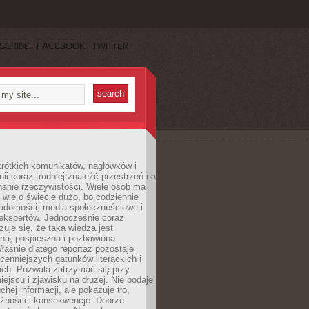
SCRIBE
FACEBOOK
TWITTER
rótkich komunikatów, nagłówków i
nii coraz trudniej znaleźć przestrzeń na
nanie rzeczywistości. Wiele osób ma
 wie o świecie dużo, bo codziennie
iadomości, media społecznościowe i
ekspertów. Jednocześnie coraz
zuje się, że taka wiedza jest
na, pospieszna i pozbawiona
łaśnie dlatego reportaż pozostaje
cenniejszych gatunków literackich i
ich. Pozwala zatrzymać się przy
iejscu i zjawisku na dłużej. Nie podaje
chej informacji, ale pokazuje tło,
eżności i konsekwencje. Dobrze