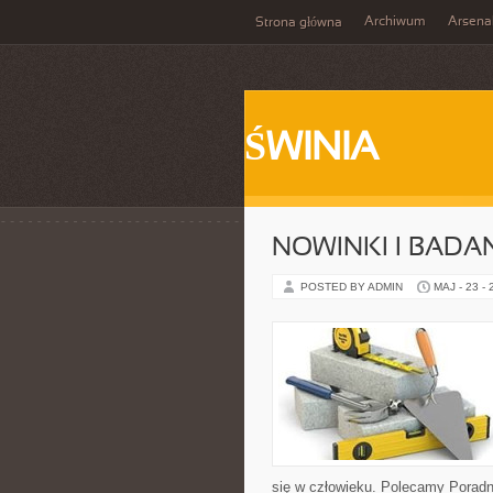
Archiwum
Arsena
Strona główna
ŚWINIA
NOWINKI I BADA
POSTED BY ADMIN
MAJ - 23 -
się w człowieku. Polecamy Poradnie