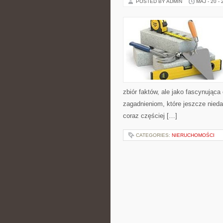
POSTED BY ADMIN
MAJ - 20 -
zbiór faktów, ale jako fascynując
zagadnieniom, które jeszcze niedaw
coraz częściej […]
CATEGORIES:
NIERUCHOMOŚCI