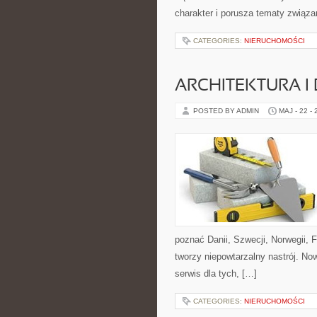
charakter i porusza tematy związa
CATEGORIES:
NIERUCHOMOŚCI
ARCHITEKTURA I
POSTED BY ADMIN
MAJ - 22 -
poznać Danii, Szwecji, Norwegii, F
tworzy niepowtarzalny nastrój. No
serwis dla tych, […]
CATEGORIES:
NIERUCHOMOŚCI