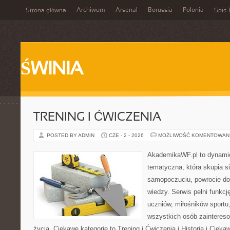
Archiwum
Arsenal
Borussia
Polonia
Strona główna
Spis 
ŚWINIA
TRENING I ĆWICZENIA
POSTED BY ADMIN
CZE - 2 - 2026
MOŻLIWOŚĆ KOMENTOWAN
AkademikaWF.pl to dynamicz
tematyczna, która skupia s
samopoczuciu, powrocie do
wiedzy. Serwis pełni funkcję
uczniów, miłośników sportu
wszystkich osób zaintere
życia. Ciekawe kategorie to Trening i Ćwiczenia i Historia i Ciek