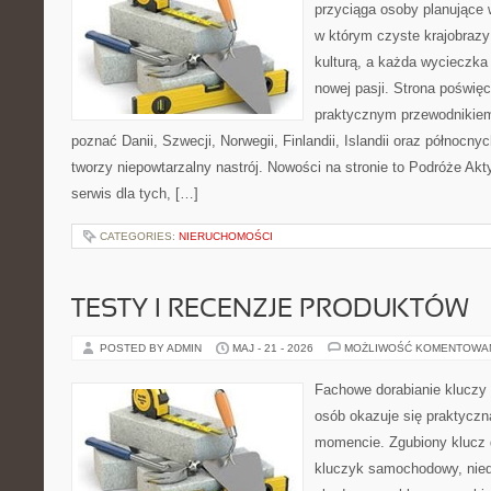
przyciąga osoby planujące 
w którym czyste krajobrazy
kulturą, a każda wycieczka
nowej pasji. Strona poświęc
praktycznym przewodnikiem 
poznać Danii, Szwecji, Norwegii, Finlandii, Islandii oraz północny
tworzy niepowtarzalny nastrój. Nowości na stronie to Podróże Ak
serwis dla tych, […]
CATEGORIES:
NIERUCHOMOŚCI
TESTY I RECENZJE PRODUKTÓW
POSTED BY ADMIN
MAJ - 21 - 2026
MOŻLIWOŚĆ KOMENTOWA
Fachowe dorabianie kluczy t
osób okazuje się praktycz
momencie. Zgubiony klucz 
kluczyk samochodowy, niedz