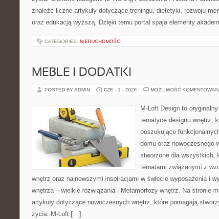
znaleźć liczne artykuły dotyczące treningu, dietetyki, rozwoju men
oraz edukacją wyższą. Dzięki temu portal spaja elementy akadem
CATEGORIES:
NIERUCHOMOŚCI
MEBLE I DODATKI
POSTED BY ADMIN
CZE - 1 - 2026
MOŻLIWOŚĆ KOMENTOWAN
M-Loft Design to oryginaln
tematyce designu wnętrz, kt
poszukujące funkcjonalnyc
domu oraz nowoczesnego w
stworzone dla wszystkich, k
tematami związanymi z wz
wnętrz oraz najnowszymi inspiracjami w świecie wyposażenia i w
wnętrza – wielkie rozwiązania i Metamorfozy wnętrz. Na stronie
artykuły dotyczące nowoczesnych wnętrz, które pomagają stworz
życia. M-Loft […]