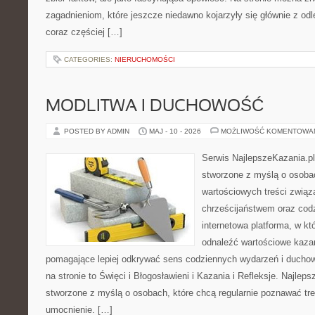
zagadnieniom, które jeszcze niedawno kojarzyły się głównie z odle
coraz częściej […]
CATEGORIES:
NIERUCHOMOŚCI
MODLITWA I DUCHOWOŚĆ
POSTED BY ADMIN
MAJ - 10 - 2026
MOŻLIWOŚĆ KOMENTOWA
Serwis NajlepszeKazania.pl
stworzone z myślą o osobac
wartościowych treści zwią
chrześcijaństwem oraz codz
internetowa platforma, w k
odnaleźć wartościowe kazan
pomagające lepiej odkrywać sens codziennych wydarzeń i ducho
na stronie to Święci i Błogosławieni i Kazania i Refleksje. Najlep
stworzone z myślą o osobach, które chcą regularnie poznawać tr
umocnienie. […]