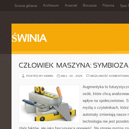
Archiwum
Arsenal
Borussia
Polonia
Strona główna
Spis 
ŚWINIA
CZŁOWIEK–MASZYNA: SYMBIOZA
POSTED BY ADMIN
MAJ - 20 - 2026
MOŻLIWOŚĆ KOMENTOWA
Augmentyka to futurystyczn
osób, które chcą analizować
wpływ na społeczeństwo. St
myślą o czytelnikach, którzy
automaty zmieniają nasze r
technologia nie jest przeds
zbiór faktów, ale jako fascynująca opowieść. Na stronie można z