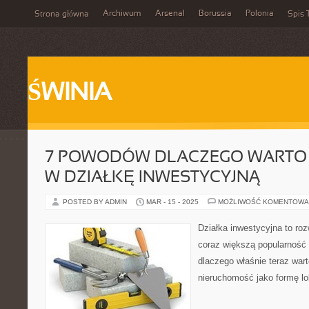
Archiwum
Arsenal
Borussia
Polonia
Strona główna
Spis 
ŚWINIA
7 POWODÓW DLACZEGO WARTO
W DZIAŁKĘ INWESTYCYJNĄ
POSTED BY ADMIN
MAR - 15 - 2025
MOŻLIWOŚĆ KOMENTOWA
Działka inwestycyjna to roz
coraz większą popularność
dlaczego właśnie teraz war
nieruchomość jako formę lok