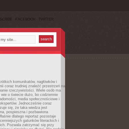
SCRIBE
FACEBOOK
TWITTER
rótkich komunikatów, nagłówków i
nii coraz trudniej znaleźć przestrzeń na
nanie rzeczywistości. Wiele osób ma
 wie o świecie dużo, bo codziennie
iadomości, media społecznościowe i
ekspertów. Jednocześnie coraz
zuje się, że taka wiedza jest
na, pospieszna i pozbawiona
łaśnie dlatego reportaż pozostaje
cenniejszych gatunków literackich i
ich. Pozwala zatrzymać się przy