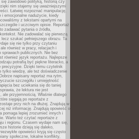
 się zawodowo polityką, historią czy
Dzięki nim stajemy się uważniejszymi
reści. Łatwiej rozpoznać manipulację,
 i emocjonalne nadużycie, kiedy
bcowaliśmy z tekstami opartymi na
 szczególe i uczciwym opisie. Reportaż
to zadawać pytania o źródła,
kontekst. Nie zadowalać się pierwszą
 lecz szukać pełniejszego obrazu. Ta
daje się nie tylko przy czytaniu
ale również w pracy, relacjach i
 sprawach publicznych. Nie bez
st również język reportażu. Najlepsze
odzaju potrafią być piękne literacko, a
 precyzyjne. Dzięki temu czytelnik
e tylko wiedzę, ale też doświadczenie
Dobrze napisany reportaż ma rytm,
yczucie szczegółu i umiejętność
pięcia bez uciekania się do taniej
sprawia, że lektura nie jest
 ale przyjemnością. Właśnie dlatego
które sięgają po reportaże z
zostaje przy nich na dłużej. Znajdują w
cej niż informację. Znajdują opowieść o
ra pomaga lepiej zrozumieć innych i
e. Warto też czytać reportaże z
ju i regionu. Czasem wydaje nam się,
sze historie dzieją się daleko,
iezwykłe opowieści kryją się często
iany społeczne, lokalne konflikty,