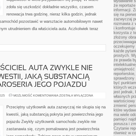
wydawanie s
że reportaże
zdoła się uszkodzić dokładnie wszystko, czasem
informacji. 
renowacja trwa godzinę, nieraz kilka godzin, jednak
się na pierw
zazwyczaj pr
ba samochód pozostawić w warsztacie automobilowym nawet
rozmawia z 
i konfrontuj
nym utrudnieniem dla właściciela auta. Aczkolwiek teraz
korzysta z t
złożony obra
przeciwwaga 
oczekujemy 
każde pytani
prostych. W
że prawda b
intelektualn
ŚCICIEL AUTA ZWYKLE NIE
umiejętność 
reporterskie
WESTII, JAKĄ SUBSTANCJĄ
sprawdzony
być punktam
AROSERIA JEGO POJAZDU
których wcze
jest jednak,
PRZECIĘTNY
2025
MOŻLIWOŚĆ KOMENTOWANIA
ZOSTAŁA WYŁĄCZONA
własnych pr
WŁAŚCICIEL
wartościowy 
AUTA
zmienić pers
ZWYKLE
Przeciętny użytkownik auta zazwyczaj nie skupia się na
NIE
które wydawa
SKUPIA
kwestii, jaką substancją pokryta jest powierzchnia jego
ma wiele odc
SIĘ
NA
pamięci najdł
pojazdu Zwykły użytkownik samochodu zwykle nie
KWESTII,
porusza i zm
JAKĄ
Czytanie re
zastanawia się, czym pomalowana jest powierzchnia
SUBSTANCJĄ
POKRYTA
również w co
JEST