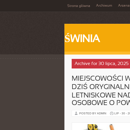
Archiwum
Arsena
Strona główna
ŚWINIA
Archive for 30 lipca, 2025
MIEJSCOWOŚCI 
DZIŚ ORYGINAL
LETNISKOWE NAD
OSOBOWE O POW
POSTED BY ADMIN
LIP - 30 - 