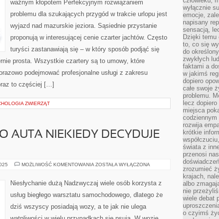
człowieku, m
ważnym kłopotem Perfekcyjnym rozwiązaniem
DOMKI
wyłącznie su
LETNISKOWE
problemu dla szukających przygód w trakcie urlopu jest
emocje, zal
NAD
MORZEM,
napisany rep
wyjazd nad mazurskie jeziora. Sąsiednie przystanie
SĄ
sensacją, l
ONE
SZEŚCIU
Dzięki temu 
proponują w interesującej cenie czarter jachtów. Często
OSOBOWE
to, co się w
O
turyści zastanawiają się – w który sposób podjąć się
do określony
POWIERZCHNI
zwykłych lu
nie prosta. Wszystkie czartery są to umowy, które
faktami a d
norazowo podejmować profesjonalne usługi z zakresu
w jakimś reg
dopiero opow
oraz to częściej […]
całe swoje 
problemu. M
lecz dopiero
CHOLOGIA ZWIERZĄT
miejsca poka
codziennym 
rozwija empa
krótkie info
 AUTA NIEKIEDY DECYDUJE
współczuciu,
świata z inn
przenosi nas
doświadczeń
O
2025
MOŻLIWOŚĆ KOMENTOWANIA
ZOSTAŁA WYŁĄCZONA
zrozumieć ż
UROKU
DANEGO
krajach, nal
AUTA
Niesłychanie dużą Nadzwyczaj wiele osób korzysta z
albo zmagaj
NIEKIEDY
nie przeżyli
DECYDUJE
usług biegłego warsztatu samochodowego, dlatego że
JEGO
wiele debat 
KOLOR
uproszczeni
dziś wszyscy posiadają wozy, a te jak nie ulega
o czyimś życ
wątpliwości w wielu przypadkach się psują. W wozie