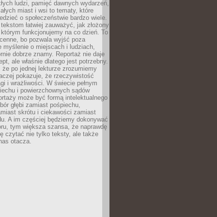
kłych ludzi, pamięć dawnych wydarzeń,
łych miast i wsi to tematy, które
iedzieć o społeczeństwie bardzo wiele.
 tekstom łatwiej zauważyć, jak złożony
w którym funkcjonujemy na co dzień. To
 cenne, bo pozwala wyjść poza
 myślenie o miejscach i ludziach,
rnie dobrze znamy. Reportaż nie daje
ept, ale właśnie dlatego jest potrzebny.
, że po jednej lekturze zrozumiemy
aczej pokazuje, że rzeczywistość
i i wrażliwości. W świecie pełnym
piechu i powierzchownych sądów
ortaży może być formą intelektualnego
bór głębi zamiast pośpiechu,
miast skrótu i ciekawości zamiast
du. A im częściej będziemy dokonywać
oru, tym większa szansa, że naprawdę
 czytać nie tylko teksty, ale także
 nas otacza.