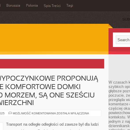
l
Borussia
Polonia
Tagi
Spis Treści
SUB
WYPOCZYNKOWE PROPONUJĄ
W czasach k
NE KOMFORTOWE DOMKI
szybkich opi
głębsze poz
 MORZEM, SĄ ONE SZEŚCIU
poczucie, że
przegląda w
IERZCHNI
komentarze 
częściej oka
powierzchow
MIEJSCOWOŚCI
2025
MOŻLIWOŚĆ KOMENTOWANIA
ZOSTAŁA WYŁĄCZONA
WYPOCZYNKOWE
kontekstu. W
PROPONUJĄ
jednym z naj
DZIŚ
Transport na odległe odległości od zawsze był dla ludzi
dziennikarsk
ORYGINALNE
KOMFORTOWE