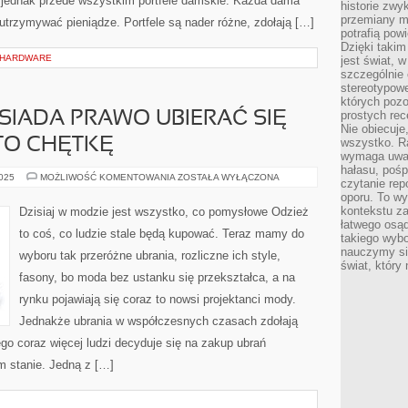
, jednak przede wszystkim portfele damskie. Każda dama
historie zwy
przemiany ma
 utrzymywać pieniądze. Portfele są nader różne, zdołają […]
potrafią pow
Dzięki takim
 HARDWARE
jest świat, 
szczególnie
stereotypowe
których pozo
prostych rec
SIADA PRAWO UBIERAĆ SIĘ
Nie obiecuje
 TO CHĘTKĘ
wszystko. R
wymaga uwag
hałasu, poś
KAŻDY
2025
MOŻLIWOŚĆ KOMENTOWANIA
ZOSTAŁA WYŁĄCZONA
czytanie rep
Z
oporu. To wy
NAS
POSIADA
kontekstu za
Dzisiaj w modzie jest wszystko, co pomysłowe Odzież
PRAWO
łatwego osą
UBIERAĆ
to coś, co ludzie stale będą kupować. Teraz mamy do
SIĘ
takiego wyb
TAK,
nauczymy się
wyboru tak przeróżne ubrania, rozliczne ich style,
JAK
świat, który
MA
fasony, bo moda bez ustanku się przekształca, a na
NA
TO
CHĘTKĘ
rynku pojawiają się coraz to nowsi projektanci mody.
Jednakże ubrania w współczesnych czasach zdołają
o coraz więcej ludzi decyduje się na zakup ubrań
m stanie. Jedną z […]