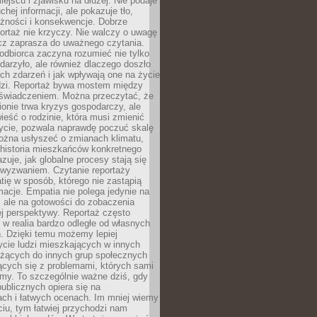
iejscu i zjawisku na dłużej. Nie podaje
chej informacji, ale pokazuje tło,
eżności i konsekwencje. Dobrze
ortaż nie krzyczy. Nie walczy o uwagę
ecz zaprasza do uważnego czytania.
odbiorca zaczyna rozumieć nie tylko
ydarzyło, ale również dlaczego doszło
ch zdarzeń i jak wpływają one na życie
dzi. Reportaż bywa mostem między
oświadczeniem. Można przeczytać, że
ionie trwa kryzys gospodarczy, ale
ieść o rodzinie, która musi zmienić
życie, pozwala naprawdę poczuć skalę
ożna usłyszeć o zmianach klimatu,
 historia mieszkańców konkretnego
zuje, jak globalne procesy stają się
wyzwaniem. Czytanie reportaży
tię w sposób, którego nie zastąpią
rmacje. Empatia nie polega jedynie na
 ale na gotowości do zobaczenia
ej perspektywy. Reportaż często
 w realia bardzo odległe od własnych
. Dzięki temu możemy lepiej
ycie ludzi mieszkających w innych
eżących do innych grup społecznych
ących się z problemami, których sami
śmy. To szczególnie ważne dziś, gdy
publicznych opiera się na
ach i łatwych ocenach. Im mniej wiemy
iu, tym łatwiej przychodzi nam