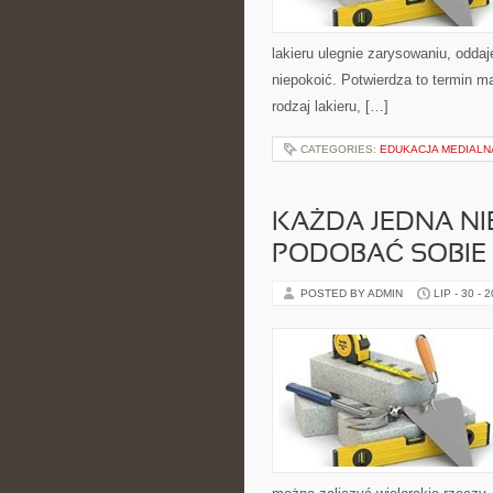
lakieru ulegnie zarysowaniu, oddaj
niepokoić. Potwierdza to termin mat
rodzaj lakieru, […]
CATEGORIES:
EDUKACJA MEDIALN
KAŻDA JEDNA NI
PODOBAĆ SOBIE 
POSTED BY ADMIN
LIP - 30 - 