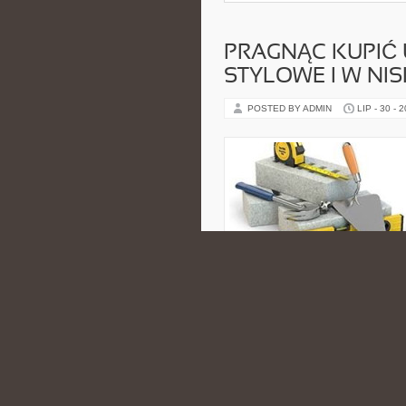
PRAGNĄC KUPIĆ
STYLOWE I W NIS
POSTED BY ADMIN
LIP - 30 - 
W sklepach z używaną garderobą,
bardzo dużo osób. Ubrania w Sec
CATEGORIES:
KREATYWNOŚĆ I SZ