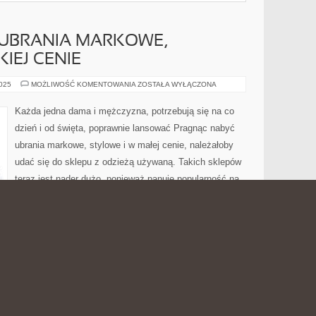
 UBRANIA MARKOWE,
KIEJ CENIE
PRAGNĄC
2025
MOŻLIWOŚĆ KOMENTOWANIA
ZOSTAŁA WYŁĄCZONA
KUPIĆ
UBRANIA
MARKOWE,
Każda jedna dama i mężczyzna, potrzebują się na co
STYLOWE
I
dzień i od święta, poprawnie lansować Pragnąc nabyć
W
NISKIEJ
ubrania markowe, stylowe i w małej cenie, należałoby
CENIE
udać się do sklepu z odzieżą używaną. Takich sklepów
teraz jest nader dużo, ponieważ panuje popularność na
nieszablonowość i indywidualność, jeżeli chodzi o ubiór.
 można nabyć ubrania znanych projektantów, co zachęca
ondhandach są zadbane, ładne, […]
TUKA