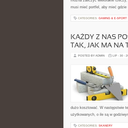
można zaliczyć wielorakie rzeczy
musi mieć portfel, aby mieć gdzie
CATEGORIES:
GAMING & E-SPORT
KAŻDY Z NAS PO
TAK, JAK MA NA
POSTED BY ADMIN
LIP - 30 - 
dużo kosztować. W następstwie teg
użytkowanych, o ile są w godziwy
CATEGORIES:
SKANERY