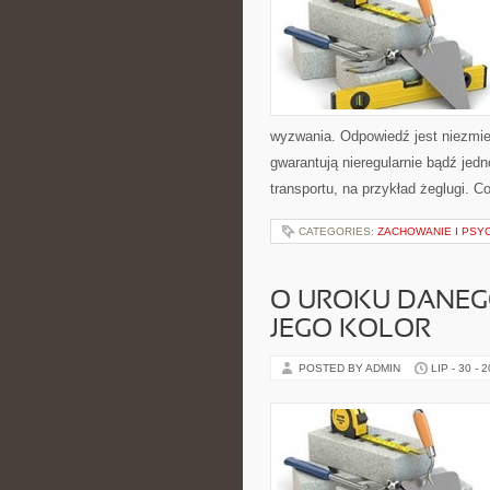
wyzwania. Odpowiedź jest niezmier
gwarantują nieregularnie bądź jed
transportu, na przykład żeglugi. C
CATEGORIES:
ZACHOWANIE I PSY
O UROKU DANEGO
JEGO KOLOR
POSTED BY ADMIN
LIP - 30 - 