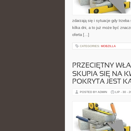
zdarzają się i sytuacje gdy trze
kilka dni, a to już może być znacz
oferta […]
CATEGORIES:
MOBZILLA
PRZECIĘTNY WŁA
SKUPIA SIĘ NA K
POKRYTA JEST K
POSTED BY ADMIN
LIP - 30 - 