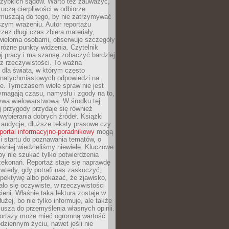
zybkich sądów. Warto też zauważyć,
 uczą cierpliwości w odbiorze
Zmuszają do tego, by nie zatrzymywać
szym wrażeniu. Autor reportażu
zez długi czas zbiera materiały,
wieloma osobami, obserwuje szczegóły
e różne punkty widzenia. Czytelnik
ej pracy i ma szansę zobaczyć bardziej
z rzeczywistości. To ważna
dla świata, w którym często
natychmiastowych odpowiedzi na
e. Tymczasem wiele spraw nie jest
ymagają czasu, namysłu i zgody na to,
ywa wielowarstwowa. W środku tej
ej przygody przydaje się również
wybierania dobrych źródeł. Książki
, audycje, dłuższe teksty prasowe czy
portal informacyjno-poradnikowy
mogą
i startu do poznawania tematów, o
śniej wiedzieliśmy niewiele. Kluczowe
 by nie szukać tylko potwierdzenia
zekonań. Reportaż staje się naprawdę
wtedy, gdy potrafi nas zaskoczyć,
pektywę albo pokazać, że zjawisko,
ło się oczywiste, w rzeczywistości
ieni. Właśnie taka lektura zostaje w
użej, bo nie tylko informuje, ale także
usza do przemyślenia własnych opinii.
portaży może mieć ogromną wartość
dziennym życiu, nawet jeśli nie