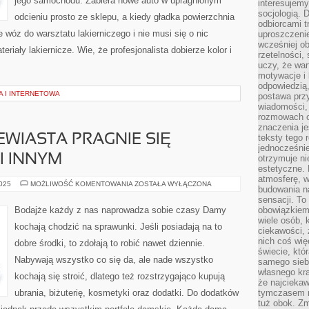
jego samochodu. Zabiera nowe auto w upragnionym
interesujemy
KAROSERIA
socjologią. 
JEGO
odcieniu prosto ze sklepu, a kiedy gładka powierzchnia
POJAZDU
odbiorcami t
e wóz do warsztatu lakierniczego i nie musi się o nic
uproszczenie
wcześniej o
eriały lakiernicze. Wie, że profesjonalista dobierze kolor i
rzetelności,
uczy, że war
motywacje i 
odpowiedzią,
A I INTERNETOWA
postawa przy
wiadomości, 
rozmowach o
znaczenia je
EWIASTA PRAGNIE SIĘ
teksty tego r
jednocześnie
I INNYM
otrzymuje ni
estetyczne. 
atmosferę, w
KAŻDA
2025
MOŻLIWOŚĆ KOMENTOWANIA
ZOSTAŁA WYŁĄCZONA
budowania na
JEDNA
NIEWIASTA
sensacji. To 
PRAGNIE
Bodajże każdy z nas naprowadza sobie czasy Damy
obowiązkiem,
SIĘ
wiele osób, 
PODOBAĆ
kochają chodzić na sprawunki. Jeśli posiadają na to
SOBIE
ciekawości, 
I
nich coś wię
dobre środki, to zdołają to robić nawet dziennie.
INNYM
świecie, któ
Nabywają wszystko co się da, ale nade wszystko
samego siebi
własnego kra
kochają się stroić, dlatego też rozstrzygająco kupują
że najciekaw
ubrania, biżuterię, kosmetyki oraz dodatki. Do dodatków
tymczasem n
tuż obok. Zm