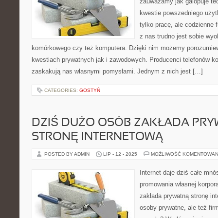
zauważamy jak galopuje tec
kwestie powszedniego użyt
tylko pracę, ale codzienne
z nas trudno jest sobie wyo
komórkowego czy też komputera. Dzięki nim możemy porozumiew
kwestiach prywatnych jak i zawodowych. Producenci telefonów k
zaskakują nas własnymi pomysłami. Jednym z nich jest […]
CATEGORIES:
GOSTYŃ
DZIŚ DUŻO OSÓB ZAKŁADA PR
STRONĘ INTERNETOWĄ
POSTED BY ADMIN
LIP - 12 - 2025
MOŻLIWOŚĆ KOMENTOWAN
Internet daje dziś całe mnó
promowania własnej korporac
zakłada prywatną stronę int
osoby prywatne, ale też fir