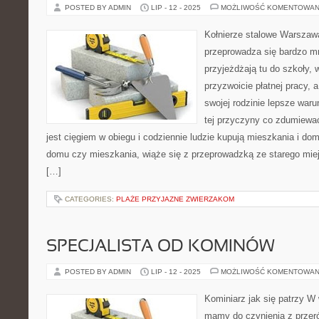
POSTED BY ADMIN
LIP - 12 - 2025
MOŻLIWOŚĆ KOMENTOWAN
Kołnierze stalowe Warszawa
przeprowadza się bardzo m
przyjeżdżają tu do szkoły,
przyzwoicie płatnej pracy, 
swojej rodzinie lepsze waru
tej przyczyny co zdumiewa
jest cięgiem w obiegu i codziennie ludzie kupują mieszkania i d
domu czy mieszkania, wiąże się z przeprowadzką ze starego mie
[…]
CATEGORIES:
PLAŻE PRZYJAZNE ZWIERZAKOM
SPECJALISTA OD KOMINÓW
POSTED BY ADMIN
LIP - 12 - 2025
MOŻLIWOŚĆ KOMENTOWAN
Kominiarz jak się patrzy 
mamy do czynienia z przer