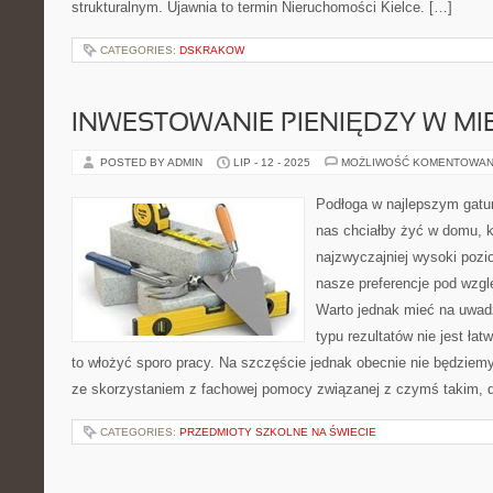
strukturalnym. Ujawnia to termin Nieruchomości Kielce. […]
CATEGORIES:
DSKRAKOW
INWESTOWANIE PIENIĘDZY W MI
POSTED BY ADMIN
LIP - 12 - 2025
MOŻLIWOŚĆ KOMENTOWAN
Podłoga w najlepszym gatu
nas chciałby żyć w domu, 
najzwyczajniej wysoki pozio
nasze preferencje pod wzg
Warto jednak mieć na uwadz
typu rezultatów nie jest ła
to włożyć sporo pracy. Na szczęście jednak obecnie nie będziem
ze skorzystaniem z fachowej pomocy związanej z czymś takim, d
CATEGORIES:
PRZEDMIOTY SZKOLNE NA ŚWIECIE