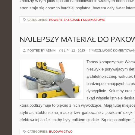
znalazły w tym jakiś sposób na podniesienie własnych dochodów
stron staje się coraz to bardziej popłatne, bowiem cały świat inte
CATEGORIES:
ROWERY SKŁADANE I KOMPAKTOWE
NAJLEPSZY MATERIAŁ DO PAKO
POSTED BY ADMIN
LIP - 12 - 2025
MOŻLIWOŚĆ KOMENTOWAN
Tarasy kompozytowe Warsz
niezwykle porywającym deta
architektonicznej, wskutek
bardziej dominujących częś
dyscyplinie. Kolumny oraz 
skąd właśnie istnieje des
która podtrzymuje to piękno z nich wywodzące. Mają tutaj miejsc
style architektoniczne, inaczej tzw. garbowane z „rowkami” dzięk
efektowniej aniżeli jakby były całkiem gładkie. Są niepospolitym 
CATEGORIES:
BUDOWNICTWO