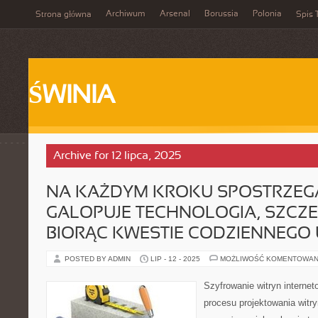
Archiwum
Arsenal
Borussia
Polonia
Strona główna
Spis 
ŚWINIA
Archive for 12 lipca, 2025
NA KAŻDYM KROKU SPOSTRZEG
GALOPUJE TECHNOLOGIA, SZCZ
BIORĄC KWESTIE CODZIENNEGO
POSTED BY ADMIN
LIP - 12 - 2025
MOŻLIWOŚĆ KOMENTOWAN
Szyfrowanie witryn interne
procesu projektowania wit