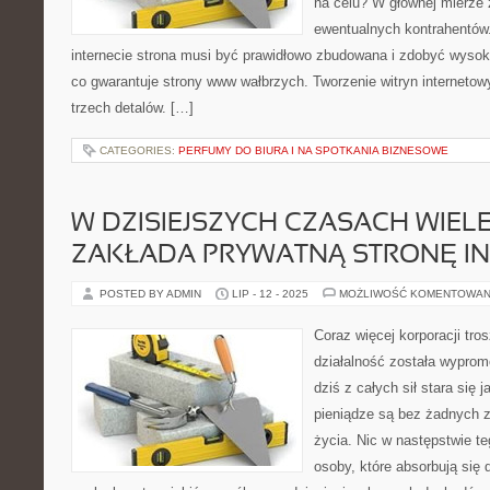
na celu? W głównej mierze 
ewentualnych kontrahentów.
internecie strona musi być prawidłowo zbudowana i zdobyć wyso
co gwarantuje strony www wałbrzych. Tworzenie witryn internetowy
trzech detalów. […]
CATEGORIES:
PERFUMY DO BIURA I NA SPOTKANIA BIZNESOWE
W DZISIEJSZYCH CZASACH WIEL
ZAKŁADA PRYWATNĄ STRONĘ I
POSTED BY ADMIN
LIP - 12 - 2025
MOŻLIWOŚĆ KOMENTOWAN
Coraz więcej korporacji tros
działalność została wypro
dziś z całych sił stara się 
pieniądze są bez żadnych
życia. Nic w następstwie t
osoby, które absorbują się 