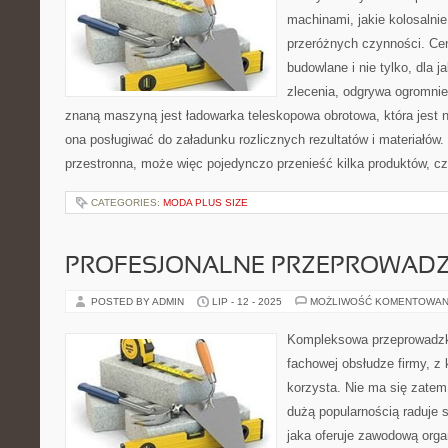
machinami, jakie kolosalnie
przeróżnych czynności. Cen
budowlane i nie tylko, dla 
zlecenia, odgrywa ogromnie
znaną maszyną jest ładowarka teleskopowa obrotowa, która jest
ona posługiwać do załadunku rozlicznych rezultatów i materiałów
przestronna, może więc pojedynczo przenieść kilka produktów, c
CATEGORIES:
MODA PLUS SIZE
PROFESJONALNE PRZEPROWADZ
POSTED BY ADMIN
LIP - 12 - 2025
MOŻLIWOŚĆ KOMENTOWAN
Kompleksowa przeprowadz
fachowej obsłudze firmy, z k
korzysta. Nie ma się zatem
dużą popularnością raduje
jaka oferuje zawodową organ