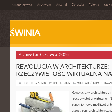
Archiwum
Arsenal
Borussia
Polonia
Strona główna
Spis 
ŚWINIA
Archive for 3 czerwca, 2025
REWOLUCJA W ARCHITEKTURZE:
RZECZYWISTOŚĆ WIRTUALNA NA
POSTED BY ADMIN
CZE - 3 - 2025
MOŻLIWOŚĆ KOMENTOWAN
Rewolucja w architekturze 
rzeczywistości wirtualnej. 
zupełnie nowe możliwości t
przestrzeni architektonicz